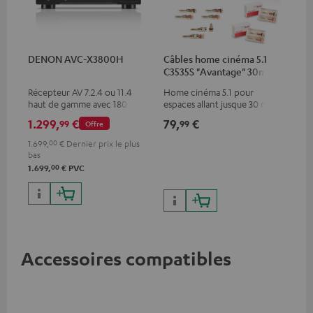
DENON AVC-X3800H
Câbles home cinéma 5.1
C3535S "Avantage" 30m²
Récepteur AV 7.2.4 ou 11.4
Home cinéma 5.1 pour
haut de gamme avec 180
espaces allant jusque 30 m²
watts de puissance de sortie
1.299,
€
79,
€
99
99
Offre
par canal
1.699,
00
€
Dernier prix le plus
bas
00
1.699,
€
PVC
Accessoires compatibles