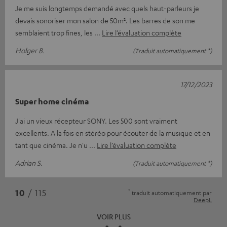
Je me suis longtemps demandé avec quels haut-parleurs je
devais sonoriser mon salon de 50m². Les barres de son me
semblaient trop fines, les
Lire l’évaluation complète
Holger B.
(Traduit automatiquement *)
17/12/2023
Super home cinéma
J'ai un vieux récepteur SONY. Les 500 sont vraiment
excellents. A la fois en stéréo pour écouter de la musique et en
tant que cinéma. Je n'u
Lire l’évaluation complète
Adrian S.
(Traduit automatiquement *)
*
10
/ 115
traduit automatiquement par
DeepL
VOIR PLUS