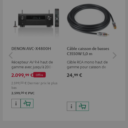
DENON AVC-X4800H
Câble caisson de basses
Câ
C3550W 5,0 m
m
Récepteur AV 9.4 haut de
Câble RCA mono haut de
Câb
gamme avec jusqu'à 200 watts
gamme pour caisson de
de puissance de sortie par
basses
2.099,
€
24,
€
59
99
99
Offre
canal, supporte le traitement
11.4 canaux
2.599,
00
€
Dernier prix le plus
bas
00
2.599,
€
PVC