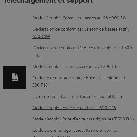
D
Mode d’emploi: Caisson de basses actif S 6000 SW
o
Déclaration de conformité: Caisson de basses actif S
c
6000 SW
u
Déclaration de conformité: Enceintes colonnes T 500
m
F 16
e
Mode d’emploi: Enceintes colonnes T 500 F 16
n
Guide de démarrage rapide: Enceintes colonnes T
t
500 F 16
s
Livret de sécurité: Enceintes colonnes T 500 F 16
t
Mode d’emploi: Enceinte centrale T 500 C 16
é
l
Mode d’emploi: Paire d'enceintes dipolaires T 500 D 16
é
Guide de démarrage rapide: Paire d'enceintes