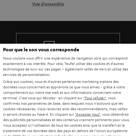
r
n
Vue d’ensemble
e
t
l
a
a
c
t
t
8 semaines d'essai
i
Pour que le son vous corresponde
v
Nous voulons vous offrir une expérience de navigation sûre qui correspond
Retours sans frais
exactement à vos intérêts. Pour cela, Teufel utilise des cookies et d'autres
e
technologies de suivi sur ces pages – également celles de tiers et utilise des
s
services de personnalisation.
Service client à vie
Grâce aux cookies, nous et d'autres partenaires marketing traitons des
à
données vous concernant et apprenons ce que vous aimez - grâce à votre
Plus de 45 ans d'expertise
l
comportement sur notre site web et aux informations concernant votre
terminal. C'est vous qui décidez : en cliquant sur
"Tout refuser"
, vous
a
confirmez nos paramètres de base, dans lesquels nous n'activons que les
cookies nécessaires. Vous recevrez ainsi des recommandations, mais celles-
g
ci seront choisies au hasard. En cliquant sur
"Accepter tout"
, vous obtiendrez
a
des publicités personnalisées et des contenus vraiment pertinents pour vous.
Vous acceptez ici l'utilisation de tous les cookies ainsi que le transfert et le
r
traitement de vos données dans des pays en dehors de l'Union européenne