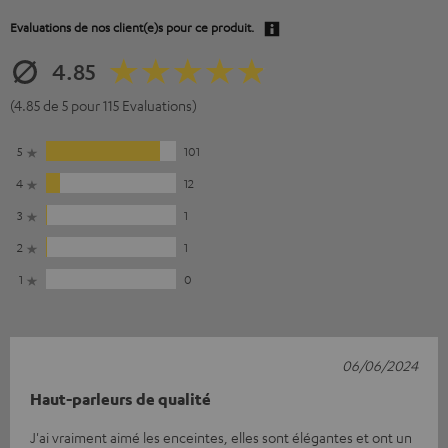
Evaluations de nos client(e)s pour ce produit.
4.85
(4.85 de 5 pour 115 Evaluations)
5
101
4
12
3
1
2
1
1
0
06/06/2024
Haut-parleurs de qualité
J'ai vraiment aimé les enceintes, elles sont élégantes et ont un