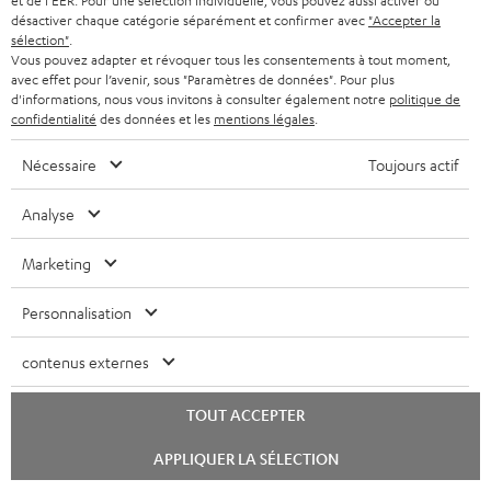
et de l'EER. Pour une sélection individuelle, vous pouvez aussi activer ou
a
désactiver chaque catégorie séparément et confirmer avec
"Accepter la
n
sélection"
.
Vous pouvez adapter et révoquer tous les consentements à tout moment,
t
avec effet pour l’avenir, sous "Paramètres de données". Pour plus
Teufel adhère à la Fédération du e-commerce et de la vente à distance (Fevad) et à sa charte
d'informations, nous vous invitons à consulter également notre
politique de
i
qualité. La Fevad est membre du réseau européen Ecommerce Europe Trustmark.
confidentialité
des données et les
mentions légales
.
e
Nécessaire
Toujours actif
Analyse
Marketing
Personnalisation
Le Blog Teufel
contenus externes
Technologies audio, modes, conseils & astuces
TOUT ACCEPTER
Teufel Support
Lancer
Questions fréquemment posées
APPLIQUER LA SÉLECTION
le
CONTACT
chat