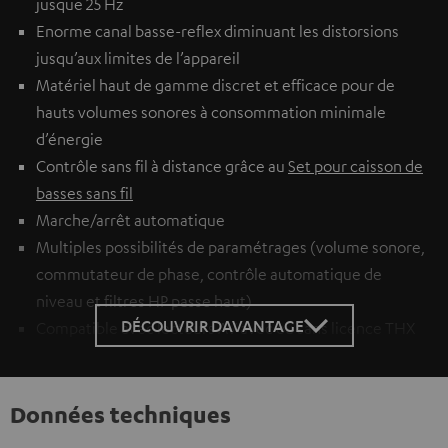
jusque 25 Hz
Enorme canal basse-reflex diminuant les distorsions
jusqu’aux limites de l’appareil
Matériel haut de gamme discret et efficace pour de
hauts volumes sonores à consommation minimale
d’énergie
Contrôle sans fil à distance grâce au
Set pour caisson de
basses sans fil
Marche/arrêt automatique
Multiples possibilités de paramétrages (volume sonore,
commutateur de phase, contrôle automatique de
niveau et filtres HP passe haut)
DÉCOUVRIR DAVANTAGE
Compatible avec lecteurs AV avec ou sans licence THX
Données techniques