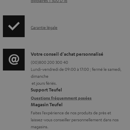
c
dipolaires T 500 D 16
h
a
r
I
Garantie légale
g
n
e
f
a
o
D
Votre conseil d'achat personnalisé
b
r
é
(00)800 200 300 40
l
Lundi-vendredi de 09:00 à 17:00 ; fermé le samedi,
m
t
dimanche
e
a
a
et jours fériés.
s
t
i
Support Teufel
i
l
Questions fréquemment posées
Magasin Teufel
o
s
Faites l’expérience de nos produits de près et
n
c
laissez-vous conseiller personnellement dans nos
s
o
magasins.