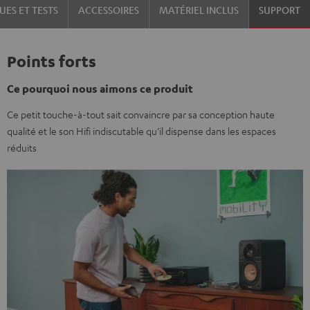
UES ET TESTS
ACCESSOIRES
MATÉRIEL INCLUS
SUPPORT
Points forts
Ce pourquoi nous aimons ce produit
Ce petit touche-à-tout sait convaincre par sa conception haute
qualité et le son Hifi indiscutable qu’il dispense dans les espaces
réduits