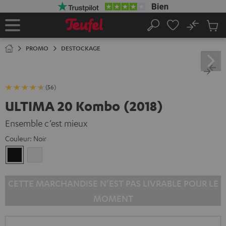
ERS LE
ONTENU
No
Sau
Page
Rechercher
Produi
d’accueil
du
PROMO
DESTOCKAGE
panier
(56)
ULTIMA 20 Kombo (2018)
Ensemble c’est mieux
Couleur:
Noir
Noir
Blanc
CETTE MARCHANDISE N’EST PAS LIVRABLE POUR LE
MOMENT