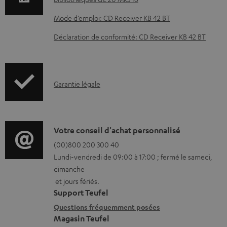
u
m
Mode d’emploi: CD Receiver KB 42 BT
e
Déclaration de conformité: CD Receiver KB 42 BT
n
t
s
I
Garantie légale
t
n
é
f
l
o
D
Votre conseil d'achat personnalisé
é
r
é
(00)800 200 300 40
c
Lundi-vendredi de 09:00 à 17:00 ; fermé le samedi,
m
t
h
dimanche
a
a
et jours fériés.
a
t
i
Support Teufel
r
i
l
Questions fréquemment posées
g
Magasin Teufel
o
s