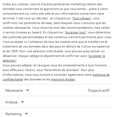
BARRES DE SON
a
Grâce aux cookies, nous et d'autres partenaires marketing traitons des
CARRIÈRE
ALLEMAGNE
données vous concernant et apprenons ce que vous aimez - grâce à votre
n
comportement sur notre site web et aux informations concernant votre
STEREO
PRESSE
terminal. C'est vous qui décidez : en cliquant sur
"Tout refuser"
, vous
e
AUTRICHE
confirmez nos paramètres de base, dans lesquels nous n'activons que les
SMART HOME
w
cookies nécessaires. Vous recevrez ainsi des recommandations, mais celles-
B2B
ci seront choisies au hasard. En cliquant sur
"Accepter tout"
, vous obtiendrez
s
SUISSE
BLUETOOTH
des publicités personnalisées et des contenus vraiment pertinents pour vous.
BLOG
Vous acceptez ici l'utilisation de tous les cookies ainsi que le transfert et le
l
traitement de vos données dans des pays en dehors de l'Union européenne
CASQUES AUDIO
e
PAYS-BAS
NEWSLETTER
et de l'EER. Pour une sélection individuelle, vous pouvez aussi activer ou
désactiver chaque catégorie séparément et confirmer avec
"Accepter la
t
CASQUES BLUETOOTH AUDIO
sélection"
.
MAGASINS
Vous pouvez adapter et révoquer tous les consentements à tout moment,
BELGIQUE
t
avec effet pour l’avenir, sous "Paramètres de données". Pour plus
SYSTEMES COMPLETS
e
AVANTAGES D’ACHAT
d'informations, nous vous invitons à consulter également notre
politique de
confidentialité
des données et les
mentions légales
.
FRANCE
r
ENCEINTES
L’HISTOIRE DE TEUFEL
Nécessaire
Toujours actif
POLOGNE
ULTIMA
MANAGEMENT
Analyse
ÉCOUTEURS INTRA-AURICULAIRES
ESPAGNE
DEVELOPPEMENT DURABLE
Marketing
Sous réserve de modifications techniques, de fautes de frappe et d’autres
FANSHOP