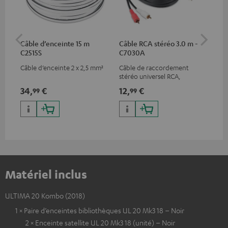
Câble d’enceinte 15 m
Câble RCA stéréo 3.0 m -
Fi
C2515S
C7030A
(pa
Câble d’enceinte 2 x 2,5 mm²
Câble de raccordement
Ban
stéréo universel RCA,
serr
compatible avec tous les
34,
€
12,
€
12
99
99
appareils équipés de prises
RCA
Matériel inclus
ULTIMA 20 Kombo (2018)
1 × Paire d’enceintes bibliothèques UL 20 Mk3 18 – Noir
2 × Enceinte satellite UL 20 Mk3 18 (unité) – Noir