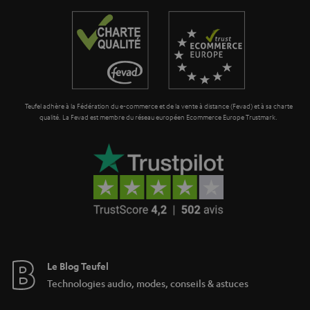
a
r
a
n
t
Teufel adhère à la Fédération du e-commerce et de la vente à distance (Fevad) et à sa charte
i
qualité. La Fevad est membre du réseau européen Ecommerce Europe Trustmark.
e
Le Blog Teufel
Technologies audio, modes, conseils & astuces