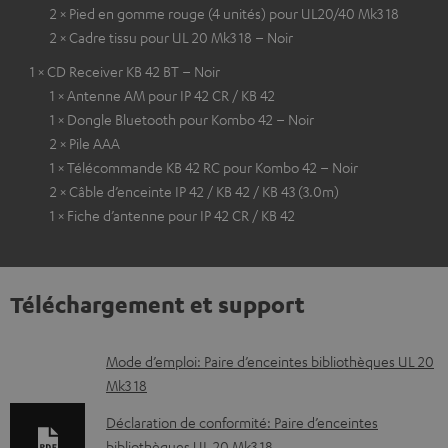
2 × Pied en gomme rouge (4 unités) pour UL20/40 Mk3 18
2 × Cadre tissu pour UL 20 Mk3 18 – Noir
1 × CD Receiver KB 42 BT – Noir
1 × Antenne AM pour IP 42 CR / KB 42
1 × Dongle Bluetooth pour Kombo 42 – Noir
2 × Pile AAA
1 × Télécommande KB 42 RC pour Kombo 42 – Noir
2 × Câble d’enceinte IP 42 / KB 42 / KB 43 (3.0m)
1 × Fiche d’antenne pour IP 42 CR / KB 42
Téléchargement et support
D
Mode d’emploi: Paire d’enceintes bibliothèques UL 20
Mk3 18
o
c
Déclaration de conformité: Paire d’enceintes
bibliothèques UL 20 Mk3 18