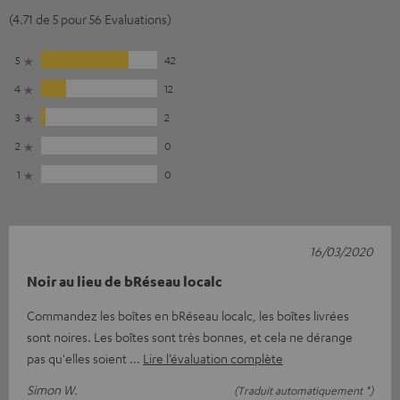
(4.71 de 5 pour 56 Evaluations)
5
42
4
12
3
2
2
0
1
0
16/03/2020
Noir au lieu de bRéseau localc
Commandez les boîtes en bRéseau localc, les boîtes livrées
sont noires. Les boîtes sont très bonnes, et cela ne dérange
pas qu'elles soient
Lire l’évaluation complète
Simon W.
(Traduit automatiquement *)