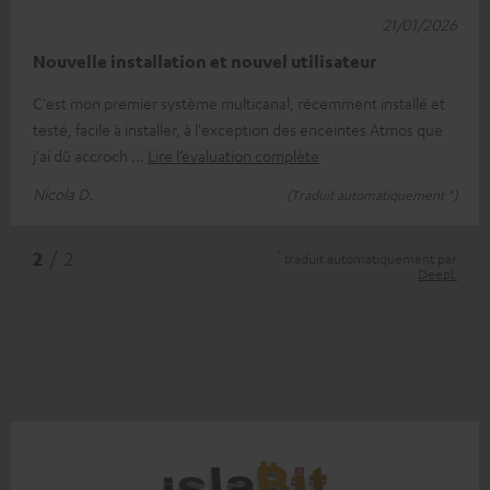
21/01/2026
Nouvelle installation et nouvel utilisateur
C'est mon premier système multicanal, récemment installé et
testé, facile à installer, à l'exception des enceintes Atmos que
j'ai dû accroch
Lire l’évaluation complète
Nicola D.
(Traduit automatiquement *)
*
2
/ 2
traduit automatiquement par
DeepL