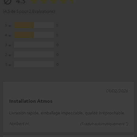
4.5
(4.5 de 5 pour 2 Evaluations)
5
1
4
1
3
0
2
0
1
0
01/02/2026
Installation Atmos
Livraison rapide, emballage impeccable, qualité irréprochable
Norbert H.
(Traduit automatiquement *)