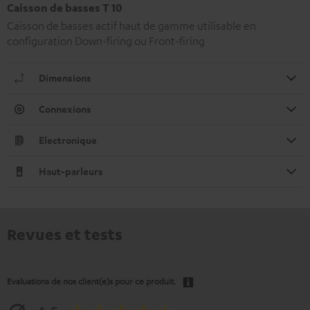
Caisson de basses T 10
Caisson de basses actif haut de gamme utilisable en
configuration Down-firing ou Front-firing
Dimensions
Connexions
Electronique
Haut-parleurs
Revues et tests
Evaluations de nos client(e)s pour ce produit.