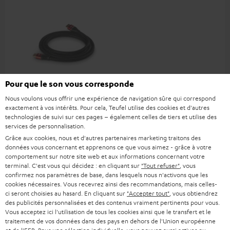
Pour que le son vous corresponde
Câble HDMI® haute vitesse
Nous voulons vous offrir une expérience de navigation sûre qui correspond
avec Ethernet
exactement à vos intérêts. Pour cela, Teufel utilise des cookies et d'autres
technologies de suivi sur ces pages – également celles de tiers et utilise des
Câble HDMI high speed
services de personnalisation.
prenant en charge tous les
Grâce aux cookies, nous et d'autres partenaires marketing traitons des
formats 2.0 comme 4K
16,
€
99
50/60p et 4K 3D
données vous concernant et apprenons ce que vous aimez - grâce à votre
comportement sur notre site web et aux informations concernant votre
terminal. C'est vous qui décidez : en cliquant sur
"Tout refuser"
, vous
confirmez nos paramètres de base, dans lesquels nous n'activons que les
cookies nécessaires. Vous recevrez ainsi des recommandations, mais celles-
ci seront choisies au hasard. En cliquant sur
"Accepter tout"
, vous obtiendrez
des publicités personnalisées et des contenus vraiment pertinents pour vous.
Accessoires compatibles
Vous acceptez ici l'utilisation de tous les cookies ainsi que le transfert et le
traitement de vos données dans des pays en dehors de l'Union européenne