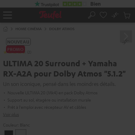
ERS LE
ONTENU
No
Sau
Page
Rechercher
Produi
d’accueil
du
HOME CINÉMA
DOLBY ATMOS
panier
NOUVEAU
PROMO
(2)
ULTIMA 20 Surround + Yamaha
RX-A2A pour Dolby Atmos "5.1.2"
Un son iconique, pensé dans les moindres détails.
Nouvelle ULTIMA 20 (Mk4) en pack Dolby Atmos
Support au sol, étagère ou installation murale
Prêt à l'emploi avec récepteur AV et câbles
Voir plus
Couleur:
Blanc
Noir
Blanc