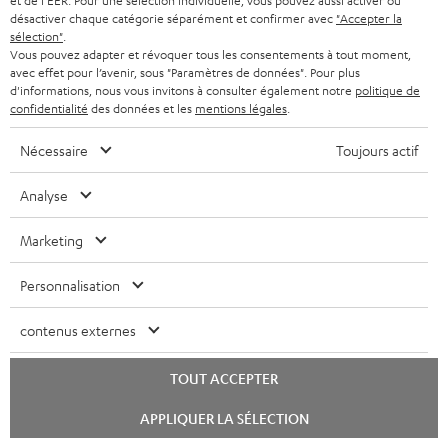
et de l'EER. Pour une sélection individuelle, vous pouvez aussi activer ou
désactiver chaque catégorie séparément et confirmer avec
"Accepter la
sélection"
.
Vous pouvez adapter et révoquer tous les consentements à tout moment,
avec effet pour l’avenir, sous "Paramètres de données". Pour plus
d'informations, nous vous invitons à consulter également notre
politique de
confidentialité
des données et les
mentions légales
.
Nécessaire
Toujours actif
Analyse
YAMAHA CD-S303
Panasonic Blu-ray Player
Câ
DP-UB154
C30
Marketing
Lecteur CD haut de gamme
Lecteur Ultra HD 4K Blu-ray
Câb
avec un son impressionnant
avec Dolby Atmos et Multi
esp
Personnalisation
et une finition de qualité
HDR, inclus HDR10+ pour une
379,
€
179,
€
29
00
00
qualité d’image incroyable et
des couleurs contrastées
contenus externes
TOUT ACCEPTER
Lancer
APPLIQUER LA SÉLECTION
le
chat