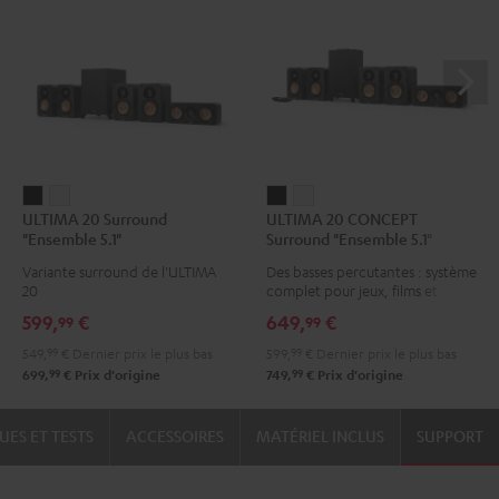
ULTIMA
ULTIMA
ULTIMA
ULTIMA
ULTIMA 20 Surround
ULTIMA 20 CONCEPT
20
20
20
20
"Ensemble 5.1"
Surround "Ensemble 5.1"
Surround
Surround
CONCEPT
CONCEPT
Variante surround de l'ULTIMA
Des basses percutantes : système
"Ensemble
"Ensemble
Surround
Surround
20
complet pour jeux, films et
5.1"
5.1"
"Ensemble
"Ensemble
musique
599,
€
649,
€
99
99
Noir
Blanc
5.1"
5.1"
549,
99
€
Dernier prix le plus bas
599,
99
€
Dernier prix le plus bas
Noir
Blanc
99
99
699,
€
Prix d'origine
749,
€
Prix d'origine
UES ET TESTS
ACCESSOIRES
MATÉRIEL INCLUS
SUPPORT