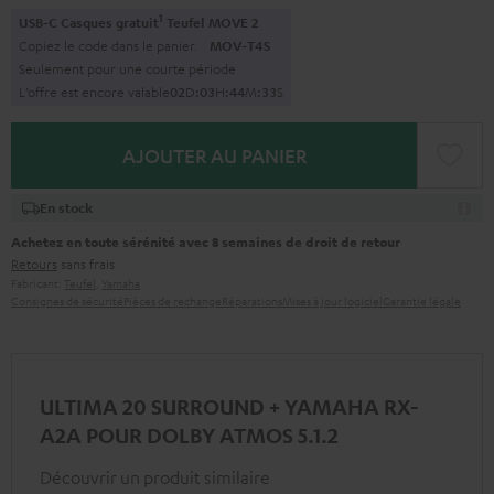
1
USB-C Casques gratuit
Teufel MOVE 2
Copiez le code dans le panier.
MOV-T4S
Seulement pour une courte période
L’offre est encore valable
0
2
D
:
0
3
H
:
4
4
M
:
3
2
S
AJOUTER AU PANIER
En stock
Achetez en toute sérénité avec 8 semaines de droit de retour
Retours
sans frais
Fabricant:
Teufel
,
Yamaha
Consignes de sécurité
Pièces de rechange
Réparations
Mises à jour logiciel
Garantie légale
ULTIMA 20 SURROUND + YAMAHA RX-
A2A POUR DOLBY ATMOS 5.1.2
Découvrir un produit similaire