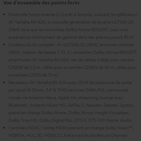
Vue d’ensemble des points forts
Ensemble home cinéma 5.1.2 prêt à l’emploi, incluant l’amplificateur
AV Yamaha RX‑A2A, la nouvelle génération de la série ULTIMA 20
(Mk4) ainsi que les enceintes Dolby Atmos REFLEKT, pour une
expérience cinéma haut de gamme dans des pièces jusqu’à 30 m²
Contenu du kit complet : 4 × ULTIMA 20 (Mk4), enceinte centrale
(Mk4), caisson de basses T 10, 2 × enceintes Dolby Atmos REFLEKT,
ampli‑tuner AV Yamaha RX‑A2A, set de câbles (câble pour caisson
C3525W de 2,5 m, câble pour enceintes C2530S de 30 m, câble pour
enceintes C2515S de 15 m)
Récepteur AV Yamaha RX-A2A avec 125 W de puissance de sortie
par canal (8 Ohms, 0,9 % THD) et tuner DAB+/FM, commande
vocale via Amazon Alexa, Apple Siri, streaming musical avec
Bluetooth, Amazon Music HD, AirPlay 2, Napster, Deezer, Spotify,
prend en charge Dolby Atmos, Dolby Atmos Height Virtualizer,
Dolby True HD, Dolby Digital Plus, DTS:X, DTS-HD Master Audio.
7 entrées HDMI, 1 sortie HDMI prenant en charge Dolby Vision™,
HDR10+, HLG, 3D, HDMI 2.1, Enhanced Audio Return Channel