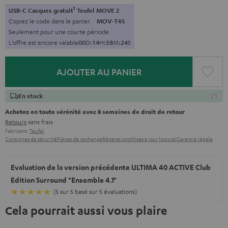
1
USB-C Casques gratuit
Teufel MOVE 2
Copiez le code dans le panier.
MOV-T4S
Seulement pour une courte période
L’offre est encore valable
0
0
D
:
1
4
H
:
5
8
M
:
2
3
S
AJOUTER AU PANIER
En stock
Achetez en toute sérénité avec 8 semaines de droit de retour
Retours
sans frais
Fabricant:
Teufel
Consignes de sécurité
Pièces de rechange
Réparations
Mises à jour logiciel
Garantie légale
Evaluation de la version précédente ULTIMA 40 ACTIVE Club
Edition Surround "Ensemble 4.1"
(5 sur 5 basé sur 5 évaluations)
Cela pourrait aussi vous plaire