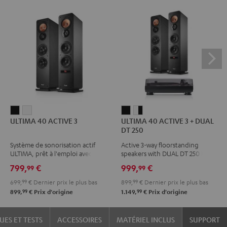
ULTIMA
ULTIMA
ULTIMA
ULTIMA
ULTIMA 40 ACTIVE 3
ULTIMA 40 ACTIVE 3 + DUAL
40
40
40
40
DT 250
ACTIVE
ACTIVE
ACTIVE
ACTIVE
Système de sonorisation actif
Active 3-way floorstanding
3
3
3
3
ULTIMA, prêt à l'emploi avec
speakers with DUAL DT 250 USB
Noir
Blanc
+
+
amplificateur intégré
turntable
799,
€
999,
€
99
99
DUAL
DUAL
699,
99
€
Dernier prix le plus bas
899,
99
€
Dernier prix le plus bas
DT
DT
99
99
899,
€
Prix d'origine
1.149,
€
Prix d'origine
250
250
black
Blanc
UES ET TESTS
ACCESSOIRES
MATÉRIEL INCLUS
SUPPORT
/
/