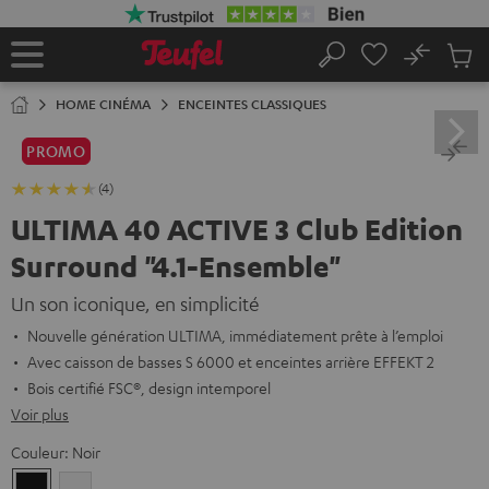
ERS LE
ONTENU
No
Sau
Page
Rechercher
Produi
d’accueil
du
HOME CINÉMA
ENCEINTES CLASSIQUES
panier
PROMO
(4)
ULTIMA 40 ACTIVE 3 Club Edition
Surround "4.1-Ensemble"
Un son iconique, en simplicité
Nouvelle génération ULTIMA, immédiatement prête à l’emploi
Avec caisson de basses S 6000 et enceintes arrière EFFEKT 2
Bois certifié FSC®, design intemporel
Voir plus
Couleur:
Noir
Noir
Blanc