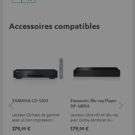
Accessoires compatibles
YAMAHA CD-S303
Panasonic Blu-ray Player
Câ
DP-UB154
30
Lecteur CD haut de gamme
Lecteur Ultra HD 4K Blu-ray
Câb
avec un son impressionnant
avec Dolby Atmos et Multi
et une finition de qualité
HDR, inclus HDR10+ pour une
379,
€
179,
€
99
00
00
qualité d’image incroyable et