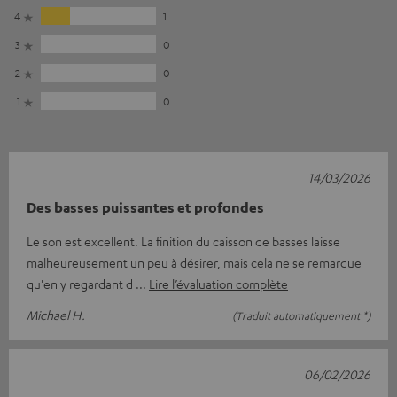
4
1
3
0
2
0
1
0
14/03/2026
Des basses puissantes et profondes
Le son est excellent. La finition du caisson de basses laisse
malheureusement un peu à désirer, mais cela ne se remarque
qu'en y regardant d
Lire l’évaluation complète
Michael H.
(Traduit automatiquement *)
06/02/2026