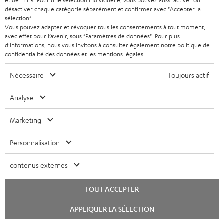
m
et de l'EER. Pour une sélection individuelle, vous pouvez aussi activer ou
25 (Unité)
désactiver chaque catégorie séparément et confirmer avec
"Accepter la
e
sélection"
.
Déclaration de conformité: Enceinte colonne UL 40
Vous pouvez adapter et révoquer tous les consentements à tout moment,
n
ACTIVE Mk3 25 (Unité)
avec effet pour l’avenir, sous "Paramètres de données". Pour plus
t
d'informations, nous vous invitons à consulter également notre
politique de
Guide de démarrage rapide: Enceinte colonne UL 40
confidentialité
des données et les
mentions légales
.
s
ACTIVE Mk3 25 (Unité)
t
Nécessaire
Toujours actif
Livret de sécurité: Enceinte colonne UL 40 ACTIVE
é
Mk3 25 (Unité)
Analyse
l
Mode d’emploi: Caisson de basses actif S 6000 SW
é
Marketing
Guide de démarrage rapide: Caisson de basses actif S
c
6000 SW
Personnalisation
h
Mode d’emploi: Paire d'enceintes satellites EFFEKT 2
a
contenus externes
r
Déclaration de conformité: Paire d'enceintes satellites
TOUT ACCEPTER
EFFEKT 2
g
Lancer
APPLIQUER LA SÉLECTION
e
Guide de démarrage rapide: Paire d'enceintes
le
chat
satellites EFFEKT 2