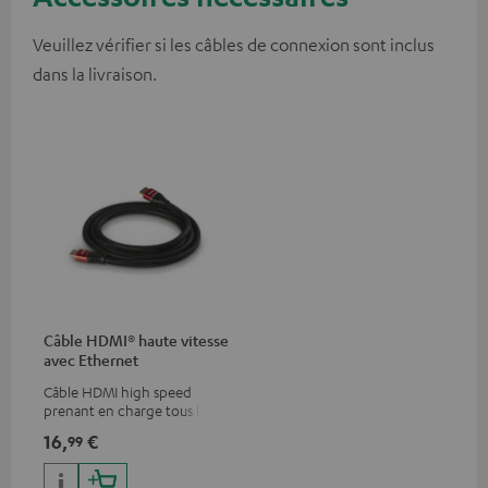
Veuillez vérifier si les câbles de connexion sont inclus
dans la livraison.
Câble HDMI® haute vitesse
avec Ethernet
Câble HDMI high speed
prenant en charge tous les
formats 2.0 comme 4K
16,
€
99
50/60p et 4K 3D