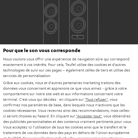
Pour que le son vous corresponde
Nous voulons vous offrir une expérience de navigation sûre qui correspond
exactement à vos intérêts. Pour cela, Teufel utilise des cookies et d'autres
technologies de suivi sur ces pages – également celles de tiers et utilise des
services de personnalisation.
Téléchargement et support
Grâce aux cookies, nous et d'autres partenaires marketing traitons des
données vous concernant et apprenons ce que vous aimez - grâce à votre
comportement sur notre site web et aux informations concernant votre
terminal. C'est vous qui décidez : en cliquant sur
"Tout refuser"
, vous
D
Mode d’emploi: Enceintes colonne UL MK4 25 (Unité)
confirmez nos paramètres de base, dans lesquels nous n'activons que les
o
cookies nécessaires. Vous recevrez ainsi des recommandations, mais celles-
Déclaration de conformité: Enceintes colonne UL
ci seront choisies au hasard. En cliquant sur
"Accepter tout"
, vous obtiendrez
c
MK4 25 (Unité)
des publicités personnalisées et des contenus vraiment pertinents pour vous.
Vous acceptez ici l'utilisation de tous les cookies ainsi que le transfert et le
u
Mode d’emploi: Enceinte colonne UL 40 ACTIVE Mk3
traitement de vos données dans des pays en dehors de l'Union européenne