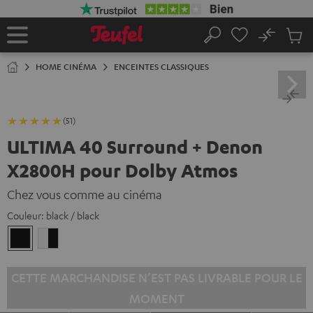
ERS LE
ONTENU
No
Sau
Page
Rechercher
Produi
d’accueil
du
HOME CINÉMA
ENCEINTES CLASSIQUES
panier
(51)
ULTIMA 40 Surround + Denon
X2800H pour Dolby Atmos
Chez vous comme au cinéma
Couleur:
black / black
black
Blanc
/
/
black
Noir
CETTE MARCHANDISE N’EST PAS LIVRABLE POUR LE
MOMENT