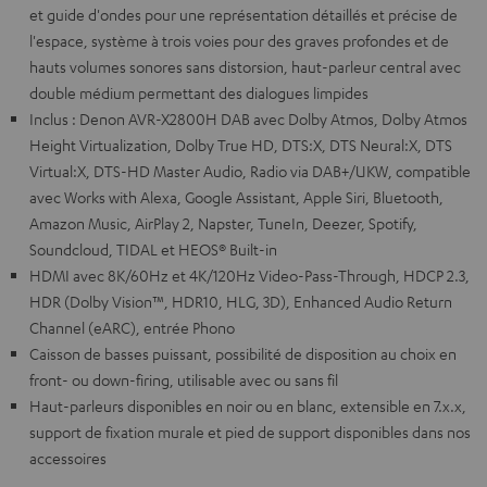
et guide d'ondes pour une représentation détaillés et précise de
l'espace, système à trois voies pour des graves profondes et de
hauts volumes sonores sans distorsion, haut-parleur central avec
double médium permettant des dialogues limpides
Inclus : Denon AVR-X2800H DAB avec Dolby Atmos, Dolby Atmos
Height Virtualization, Dolby True HD, DTS:X, DTS Neural:X, DTS
Virtual:X, DTS-HD Master Audio, Radio via DAB+/UKW, compatible
avec Works with Alexa, Google Assistant, Apple Siri, Bluetooth,
Amazon Music, AirPlay 2, Napster, TuneIn, Deezer, Spotify,
Soundcloud, TIDAL et HEOS® Built-in
HDMI avec 8K/60Hz et 4K/120Hz Video-Pass-Through, HDCP 2.3,
HDR (Dolby Vision™, HDR10, HLG, 3D), Enhanced Audio Return
Channel (eARC), entrée Phono
Caisson de basses puissant, possibilité de disposition au choix en
front- ou down-firing, utilisable avec ou sans fil
Haut-parleurs disponibles en noir ou en blanc, extensible en 7.x.x,
support de fixation murale et pied de support disponibles dans nos
accessoires