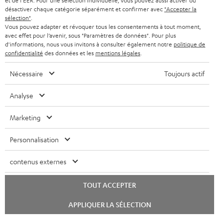
et de l'EER. Pour une sélection individuelle, vous pouvez aussi activer ou
désactiver chaque catégorie séparément et confirmer avec
"Accepter la
L'ampli Denon est de très bonne qualité, facile à régler avec
sélection"
.
son micro il fait tout tout seul. Les enceintes sont très belles et
Vous pouvez adapter et révoquer tous les consentements à tout moment,
avec effet pour l’avenir, sous "Paramètres de données". Pour plus
de bonnes
Lire l’évaluation complète
d'informations, nous vous invitons à consulter également notre
politique de
confidentialité
des données et les
mentions légales
.
Gauthier S.
Nécessaire
Toujours actif
19/03/2025
Analyse
Ensemble complet pour dolby atmos
Marketing
Super satisfait qua prix classe belle sonorité un seul point
négatif la livraison arrive en trois fois ça devrait être beaucoup
Personnalisation
mieux vu com
Lire l’évaluation complète
contenus externes
Ad E.
(Traduit automatiquement *)
TOUT ACCEPTER
*
10
/ 51
traduit automatiquement par
DeepL
Lancer
APPLIQUER LA SÉLECTION
le
VOIR PLUS
chat