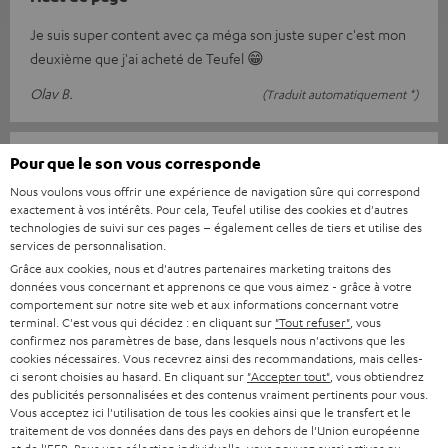
Je suis super content avec ça méga son juste super c'est mon
deuxième que j'ai acheté de Teufel 😁
Olav B.
(Traduit automatiquement *)
25/03/2025
Pour que le son vous corresponde
Nous voulons vous offrir une expérience de navigation sûre qui correspond
Un son puissant pour une expérience
exactement à vos intérêts. Pour cela, Teufel utilise des cookies et d'autres
cinématographique unique à la maison
technologies de suivi sur ces pages – également celles de tiers et utilise des
services de personnalisation.
L'ensemble ULTIMA 40 Surround DENON X2800H pour Dolby
Grâce aux cookies, nous et d'autres partenaires marketing traitons des
Atmos fait ce qu'il doit faire. Un son puissant et unique dans le
données vous concernant et apprenons ce que vous aimez - grâce à votre
home cinéma. Désolé
Lire l’évaluation complète
comportement sur notre site web et aux informations concernant votre
terminal. C'est vous qui décidez : en cliquant sur
"Tout refuser"
, vous
André B.
(Traduit automatiquement *)
confirmez nos paramètres de base, dans lesquels nous n'activons que les
cookies nécessaires. Vous recevrez ainsi des recommandations, mais celles-
ci seront choisies au hasard. En cliquant sur
"Accepter tout"
, vous obtiendrez
des publicités personnalisées et des contenus vraiment pertinents pour vous.
19/03/2025
Vous acceptez ici l'utilisation de tous les cookies ainsi que le transfert et le
traitement de vos données dans des pays en dehors de l'Union européenne
Très bonne qualité