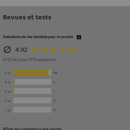
Revues et tests
Evaluations de nos client(e)s pour ce produit.
4.92
(4.92 de 5 pour 51 Evaluations)
5
48
4
2
3
1
2
0
1
0
What our customers are saying