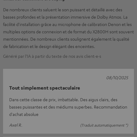
De nombreux clients saluent le son puissant et détaillé avec des
basses profondes et la présentation immersive de Dolby Atmos. La
facilité d'installation grâce au microphone de calibration Denon et les
multiples options de connexion et de format du X2800H sont souvent
mentionnées. De nombreux clients soulignent également la qualité
de fabrication et le design élégant des enceintes.
Généré par l’IA à partir du texte de nos avis client·e·s
08/10/2025
Tout simplement spectaculaire
Dans cette classe de prix, imbattable. Des aigus clairs, des
basses puissantes et des médiums superbes. Recommandation
d'achat absolue
Axel R.
(Traduit automatiquement *)