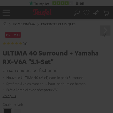
ERS LE
ONTENU
No
Sau
Page
Rechercher
Produi
d’accueil
du
HOME CINÉMA
ENCEINTES CLASSIQUES
panier
PROMO
(13)
ULTIMA 40 Surround + Yamaha
RX-V6A "5.1-Set"
Un son unique, perfectionné
Nouvelle ULTIMA 40 (Mk4) dans le pack Surround
Système 3 voies avec deux haut-parleurs de basses.
Prêt à l'emploi avec récepteur AV.
Voir plus
Couleur:
Noir
Noir
Blanc