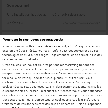
Son optimal
Une installation haut de gamme à un prix raisonnable.
Andreas W.
(Traduit automatiquement *)
25/12/2025
Pour que le son vous corresponde
Nous voulons vous offrir une expérience de navigation sûre qui correspond
Qualité sonore supérieure
exactement à vos intérêts. Pour cela, Teufel utilise des cookies et d'autres
technologies de suivi sur ces pages – également celles de tiers et utilise des
A recommander à tous ceux qui cherchent une installation
services de personnalisation.
pour un home cinéma et/ou qui veulent écouter de la musique
Grâce aux cookies, nous et d'autres partenaires marketing traitons des
avec une qualité maxima
Lire l’évaluation complète
données vous concernant et apprenons ce que vous aimez - grâce à votre
comportement sur notre site web et aux informations concernant votre
Henrik H.
(Traduit automatiquement *)
terminal. C'est vous qui décidez : en cliquant sur
"Tout refuser"
, vous
confirmez nos paramètres de base, dans lesquels nous n'activons que les
cookies nécessaires. Vous recevrez ainsi des recommandations, mais celles-
ci seront choisies au hasard. En cliquant sur
"Accepter tout"
, vous obtiendrez
24/12/2025
des publicités personnalisées et des contenus vraiment pertinents pour vous.
Vous acceptez ici l'utilisation de tous les cookies ainsi que le transfert et le
Un son de qualité
traitement de vos données dans des pays en dehors de l'Union européenne