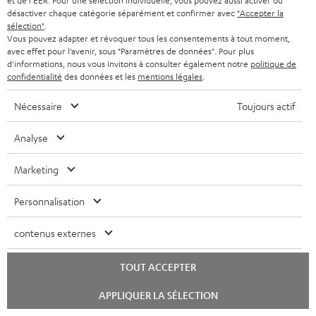
et de l'EER. Pour une sélection individuelle, vous pouvez aussi activer ou
L'installation fonctionne à merveille. Le son et les basses sont
désactiver chaque catégorie séparément et confirmer avec
"Accepter la
exactement ce que j'avais imaginé. J'ai eu un retour. Le
sélection"
.
traitement a été r
Lire l’évaluation complète
Vous pouvez adapter et révoquer tous les consentements à tout moment,
avec effet pour l’avenir, sous "Paramètres de données". Pour plus
Stefan F.
d'informations, nous vous invitons à consulter également notre
politique de
(Traduit automatiquement *)
confidentialité
des données et les
mentions légales
.
Nécessaire
Toujours actif
11/12/2025
Un son cinéma dans le salon
Analyse
Je suis vraiment très satisfait de cette installation. Le
Marketing
raccordement a été un jeu d'enfant, grâce au guide rapide très
bien décrit. Le
Lire l’évaluation complète
Personnalisation
Carsten K.
(Traduit automatiquement *)
contenus externes
*
10
/ 13
traduit automatiquement par
TOUT ACCEPTER
DeepL
Lancer
VOIR PLUS
APPLIQUER LA SÉLECTION
le
chat