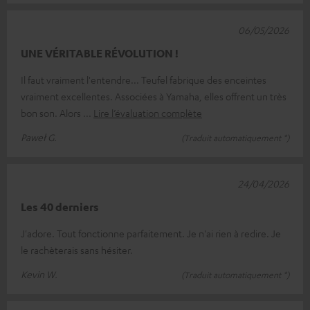
06/05/2026
UNE VÉRITABLE RÉVOLUTION !
Il faut vraiment l'entendre... Teufel fabrique des enceintes
vraiment excellentes. Associées à Yamaha, elles offrent un très
bon son. Alors
Lire l’évaluation complète
Paweł G.
(Traduit automatiquement *)
24/04/2026
Les 40 derniers
J'adore. Tout fonctionne parfaitement. Je n'ai rien à redire. Je
le rachèterais sans hésiter.
Kevin W.
(Traduit automatiquement *)