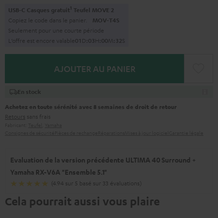
1
USB-C Casques gratuit
Teufel MOVE 2
Copiez le code dans le panier.
MOV-T4S
Seulement pour une courte période
L’offre est encore valable
0
1
D
:
0
3
H
:
0
0
M
:
3
1
S
AJOUTER AU PANIER
En stock
Achetez en toute sérénité avec 8 semaines de droit de retour
Retours
sans frais
Fabricant:
Teufel
,
Yamaha
Consignes de sécurité
Pièces de rechange
Réparations
Mises à jour logiciel
Garantie légale
Evaluation de la version précédente ULTIMA 40 Surround +
Yamaha RX-V6A "Ensemble 5.1"
(4.94 sur 5 basé sur 33 évaluations)
Cela pourrait aussi vous plaire