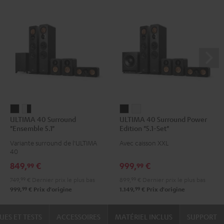
ULTIMA
ULTIMA
ULTIMA
ULTIMA
ULTIMA 40 Surround
ULTIMA 40 Surround Power
40
40
40
40
"Ensemble 5.1"
Edition "5.1-Set"
Surround
Surround
Surround
Surround
Variante surround de l'ULTIMA
Avec caisson XXL
"Ensemble
"Ensemble
Power
Power
40
5.1"
5.1"
Edition
Edition
849,
€
999,
€
99
99
Noir
Blanc
"5.1-
"5.1-
749,
99
€
Dernier prix le plus bas
899,
99
€
Dernier prix le plus bas
/
Set"
Set"
99
99
999,
€
Prix d'origine
1.149,
€
Prix d'origine
Noir
Noir
Blanc
UES ET TESTS
ACCESSOIRES
MATÉRIEL INCLUS
SUPPORT