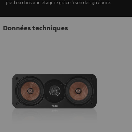
pied ou dans une étagère grâce à son design épuré.
Données techniques