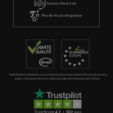
r
t
Service client à vie
a
i
n
Plus de 45 ans d'expertise
o
t
n
i
e
Teufel adhère à la Fédération du e-commerce et de la vente à distance (Fevad) et à sa charte
qualité. La Fevad est membre du réseau européen Ecommerce Europe Trustmark.