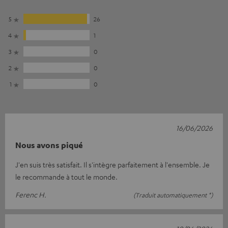
5
26
4
1
3
0
2
0
1
0
16/06/2026
Nous avons piqué
J'en suis très satisfait. Il s'intègre parfaitement à l'ensemble. Je
le recommande à tout le monde.
Ferenc H.
(Traduit automatiquement *)