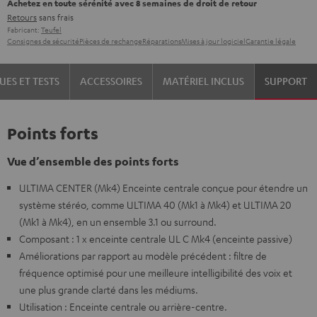
Achetez en toute sérénité avec 8 semaines de droit de retour
Retours
sans frais
Fabricant:
Teufel
Consignes de sécurité
Pièces de rechange
Réparations
Mises à jour logiciel
Garantie légale
UES ET TESTS
ACCESSOIRES
MATÉRIEL INCLUS
SUPPORT
Points forts
Vue d’ensemble des points forts
ULTIMA CENTER (Mk4) Enceinte centrale conçue pour étendre un
système stéréo, comme ULTIMA 40 (Mk1 à Mk4) et ULTIMA 20
(Mk1 à Mk4), en un ensemble 3.1 ou surround.
Composant : 1 x enceinte centrale UL C Mk4 (enceinte passive)
Améliorations par rapport au modèle précédent : filtre de
fréquence optimisé pour une meilleure intelligibilité des voix et
une plus grande clarté dans les médiums.
Utilisation : Enceinte centrale ou arrière-centre.