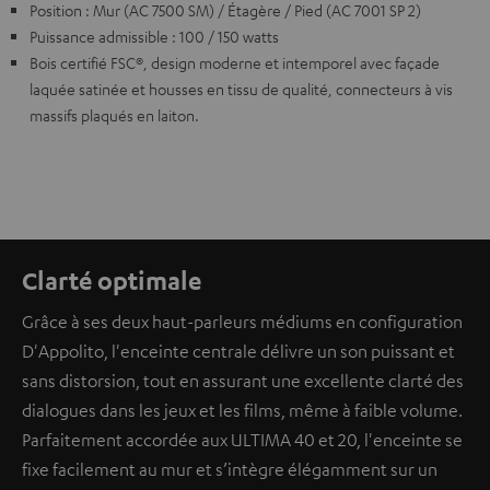
Position : Mur (AC 7500 SM) / Étagère / Pied (AC 7001 SP 2)
Puissance admissible : 100 / 150 watts
Bois certifié FSC®, design moderne et intemporel avec façade
laquée satinée et housses en tissu de qualité, connecteurs à vis
massifs plaqués en laiton.
Clarté optimale
Grâce à ses deux haut-parleurs médiums en configuration
D'Appolito, l'enceinte centrale délivre un son puissant et
sans distorsion, tout en assurant une excellente clarté des
dialogues dans les jeux et les films, même à faible volume.
Parfaitement accordée aux ULTIMA 40 et 20, l'enceinte se
fixe facilement au mur et s’intègre élégamment sur un