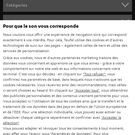
o
Catégories
u
HOME CINEMA
s
Société
Pour que le son vous corresponde
à
SYSTEMES COMPLETS HOME CINEMA
Nous voulons vous offrir une expérience de navigation sûre qui correspond
SUPPORT
l
Boutiques en ligne Teufel
exactement à vos intérêts. Pour cela, Teufel utilise des cookies et d'autres
BARRES DE SON
technologies de suivi sur ces pages – également celles de tiers et utilise des
a
CARRIÈRE
services de personnalisation.
ALLEMAGNE
n
Grâce aux cookies, nous et d'autres partenaires marketing traitons des
STEREO
PRESSE
données vous concernant et apprenons ce que vous aimez - grâce à votre
e
AUTRICHE
comportement sur notre site web et aux informations concernant votre
SMART HOME
w
terminal. C'est vous qui décidez : en cliquant sur
"Tout refuser"
, vous
B2B
confirmez nos paramètres de base, dans lesquels nous n'activons que les
s
SUISSE
cookies nécessaires. Vous recevrez ainsi des recommandations, mais celles-
BLUETOOTH
BLOG
ci seront choisies au hasard. En cliquant sur
"Accepter tout"
, vous obtiendrez
l
des publicités personnalisées et des contenus vraiment pertinents pour vous.
CASQUES AUDIO
e
Vous acceptez ici l'utilisation de tous les cookies ainsi que le transfert et le
PAYS-BAS
NEWSLETTER
traitement de vos données dans des pays en dehors de l'Union européenne
t
CASQUES BLUETOOTH AUDIO
et de l'EER. Pour une sélection individuelle, vous pouvez aussi activer ou
MAGASINS
désactiver chaque catégorie séparément et confirmer avec
"Accepter la
BELGIQUE
t
sélection"
.
SYSTEMES COMPLETS
e
AVANTAGES D’ACHAT
Vous pouvez adapter et révoquer tous les consentements à tout moment,
avec effet pour l’avenir, sous "Paramètres de données". Pour plus
FRANCE