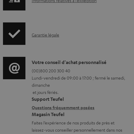
I
Informations relatives à l’expédition
n
n
t
f
s
o
I
t
Garantie légale
r
n
é
m
f
l
a
o
é
D
Votre conseil d'achat personnalisé
t
r
c
é
(00)800 200 300 40
i
Lundi-vendredi de 09:00 à 17:00 ; fermé le samedi,
m
h
t
o
dimanche
a
a
a
n
et jours fériés.
t
r
i
s
Support Teufel
i
g
l
r
Questions fréquemment posées
Magasin Teufel
o
e
s
e
Faites l’expérience de nos produits de près et
n
a
c
l
laissez-vous conseiller personnellement dans nos