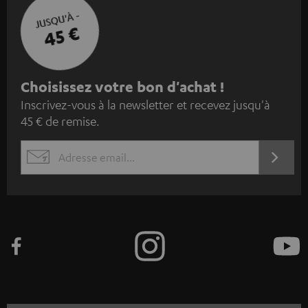
JUSQU'À -
45 €
I
Choisissez votre bon d'achat !
Inscrivez-vous à la newsletter et recevez jusqu'à
n
45 € de remise.
s
c
S'ABO
EMAIL
r
WIDGET
i
v
e
z
-
v