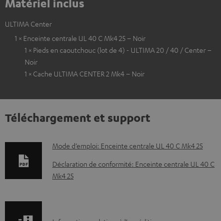
Matériel inclus
ULTIMA Center
1 × Enceinte centrale UL 40 C Mk4 25 – Noir
1 × Pieds en caoutchouc (lot de 4) - ULTIMA 20 / 40 / Center –
Noir
1 × Cache ULTIMA CENTER 2 Mk4 – Noir
Téléchargement et support
D
Mode d’emploi: Enceinte centrale UL 40 C Mk4 25
o
Déclaration de conformité: Enceinte centrale UL 40 C
c
Mk4 25
u
m
e