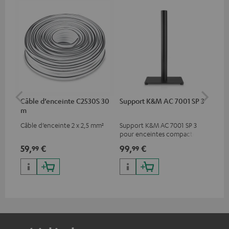
Câble d’enceinte C2530S 30
Support K&M AC 7001 SP 3
Sup
m
AC
Câble d’enceinte 2 x 2,5 mm²
Support K&M AC 7001 SP 3
Sup
pour enceintes compactes
pou
Teufel
cai
59,
€
99,
€
29
99
99