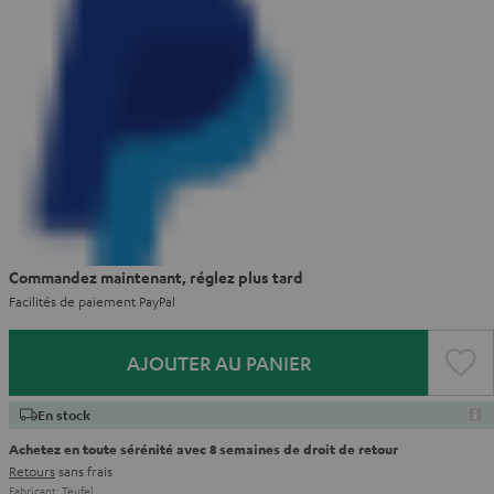
Commandez maintenant, réglez plus tard
Facilités de paiement PayPal
AJOUTER AU PANIER
En stock
Achetez en toute sérénité avec 8 semaines de droit de retour
Retours
sans frais
Fabricant:
Teufel