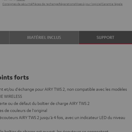
Consignes de sécurité
Pièces de rechange
Réparations
Mises à jour logiciel
Garantie légale
MATÉRIEL INCLUS
SUPPORT
ints forts
nt et/ou d'échange pour AIRY TWS 2, non compatible avec les modèles
UE WIRELESS
erte ou de défaut du boîtier de charge AIRY TWS 2
es de couleurs de l'original
 écouteurs AIRY TWS 2 jusqu'à 4 fois, avec un indicateur LED du niveau
e boîtier de charge est ouvert, les écouteurs se connectent