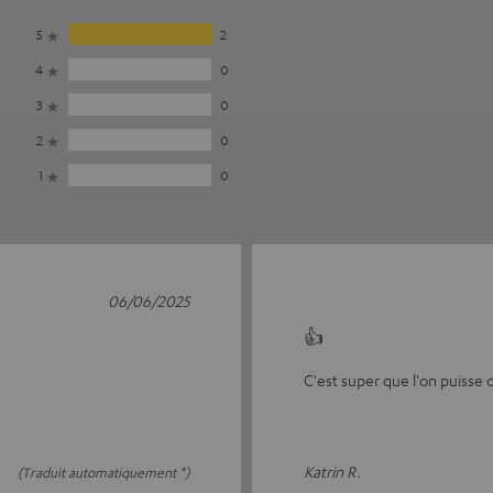
5
2
4
0
3
0
2
0
1
0
06/06/2025
👍
C'est super que l'on puis
Katrin R.
(Traduit automatiquement *)