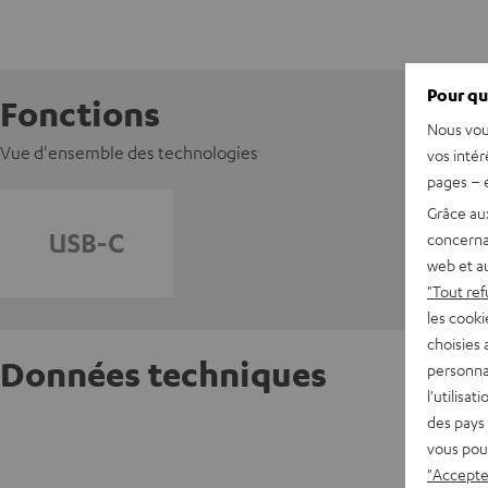
Pour qu
Fonctions
Nous vou
Vue d'ensemble des technologies
vos intér
pages – é
Grâce au
concerna
web et au
"Tout ref
les cooki
choisies 
Données techniques
personna
l'utilisa
des pays 
Etui de
vous pou
"Accepter