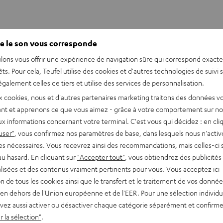
e le son vous corresponde
lons vous offrir une expérience de navigation sûre qui correspond exact
êts. Pour cela, Teufel utilise des cookies et d'autres technologies de suivi 
galement celles de tiers et utilise des services de personnalisation.
x cookies, nous et d'autres partenaires marketing traitons des données v
nt et apprenons ce que vous aimez - grâce à votre comportement sur not
x informations concernant votre terminal. C'est vous qui décidez : en cli
user"
, vous confirmez nos paramètres de base, dans lesquels nous n'acti
es nécessaires. Vous recevrez ainsi des recommandations, mais celles-ci 
au hasard. En cliquant sur
"Accepter tout"
, vous obtiendrez des publicités
lisées et des contenus vraiment pertinents pour vous. Vous acceptez ici
tion de tous les cookies ainsi que le transfert et le traitement de vos donné
en dehors de l'Union européenne et de l'EER. Pour une sélection individu
 recharge pour AIRY TWS 2
vez aussi activer ou désactiver chaque catégorie séparément et confirme
 la sélection"
.