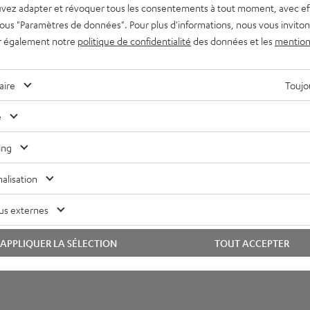
imensions
vez adapter et révoquer tous les consentements à tout moment, avec ef
 sous "Paramètres de données". Pour plus d'informations, nous vous inviton
lectronique
r également notre
politique de confidentialité
des données et les
mention
onnexions
aire
Toujou
e
ing
alisation
us externes
APPLIQUER LA SÉLECTION
TOUT ACCEPTER