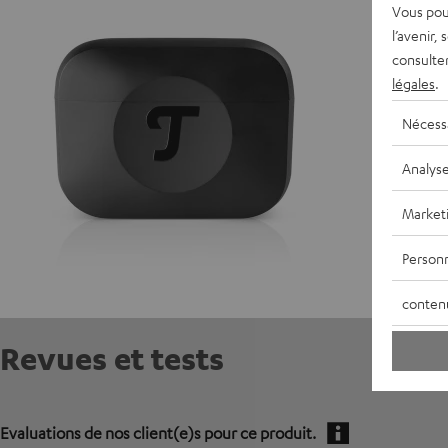
D
Vous pou
l’avenir,
E
consulte
légales
.
C
Nécess
Analys
Market
Personn
conten
Revues et tests
Evaluations de nos client(e)s pour ce produit.