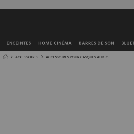
ERS LE
ONTENU
ENCEINTES
HOME CINÉMA
BARRES DE SON
BLUE
Page
d’accueil
ACCESSOIRES
ACCESSOIRES POUR CASQUES AUDIO