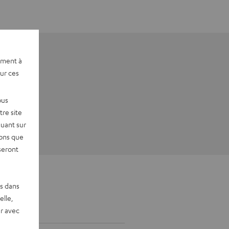
ement à
sur ces
ous
re site
quant sur
vons que
seront
es dans
elle,
r avec