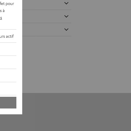
fet pour
s à
s
rs actif