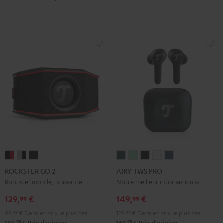
ROCKSTER
ROCKSTER
ROCKSTER
AIRY
AIRY
AIRY
AIRY
AIRY
GO
GO
GO
TWS
TWS
TWS
TWS
TWS
ROCKSTER GO 2
AIRY TWS PRO
2
2
2
PRO
PRO
PRO
PRO
PRO
Robuste, mobile, puissante.
Notre meilleur intra-auriculaire
Noir
Gray
Night
Cosmic
Misty
Night
Silver
Steel
129,
€
149,
€
99
99
&
&
Black
Teal
Green
Black
White
Blue
99,
99
€
Dernier prix le plus bas
129,
99
€
Dernier prix le plus bas
Rouge
Black
99
99
149,
€
Prix d'origine
169,
€
Prix d'origine