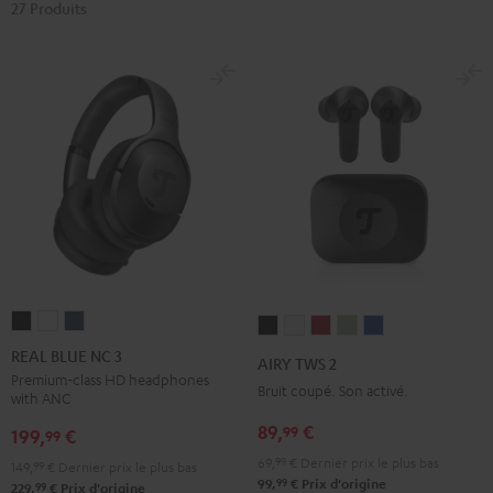
27 Produits
REAL
REAL
REAL
AIRY
AIRY
AIRY
AIRY
AIRY
BLUE
BLUE
BLUE
TWS
TWS
TWS
TWS
TWS
REAL BLUE NC 3
AIRY TWS 2
NC
NC
NC
2
2
2
2
2
Premium-class HD headphones
Bruit coupé. Son activé.
with ANC
3
3
3
Night
Pure
Ruby
Sage
Space
Night
Pearl
Steel
89,
€
99
Black
White
Red
Green
Blue
199,
€
99
Black
White
Blue
69,
99
€
Dernier prix le plus bas
149,
99
€
Dernier prix le plus bas
99
99,
€
Prix d'origine
99
229,
€
Prix d'origine