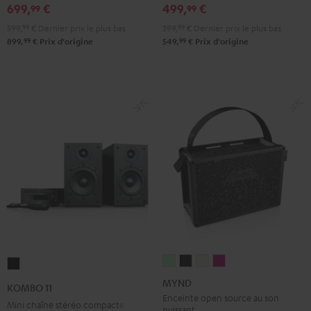
Black
White
699,
€
499,
€
99
99
599,
99
€
Dernier prix le plus bas
399,
99
€
Dernier prix le plus bas
99
99
899,
€
Prix d'origine
549,
€
Prix d'origine
MYND
MYND
MYND
MYND
KOMBO
Light
Warm
Warm
Wild
11
MYND
KOMBO 11
Mint
Black
White
Berry
Noir
Enceinte open source au son
Mini chaîne stéréo compacte
puissant