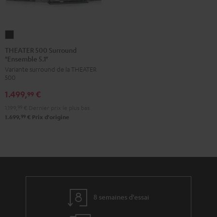
THEATER
500
THEATER 500 Surround
"Ensemble 5.1"
Surround
Variante surround de la THEATER
"Ensemble
500
5.1"
1.499,
€
Noir
99
1.199,
99
€
Dernier prix le plus bas
99
1.699,
€
Prix d'origine
8 semaines d'essai