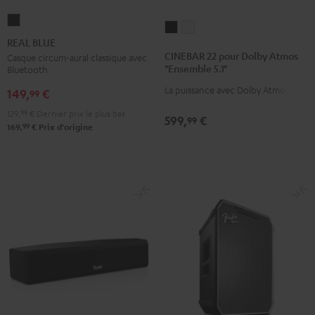
REAL
CINEBAR
CINEBAR
BLUE
REAL BLUE
22
22
Night
CINEBAR 22 pour Dolby Atmos
Casque circum-aural classique avec
pour
pour
"Ensemble 5.1"
Bluetooth
Black
Dolby
Dolby
La puissance avec Dolby Atmos.
149,
€
99
Atmos
Atmos
"Ensemble
"Ensemble
129,
99
€
Dernier prix le plus bas
599,
€
99
99
169,
€
Prix d'origine
5.1"
5.1"
Noir
Blanc