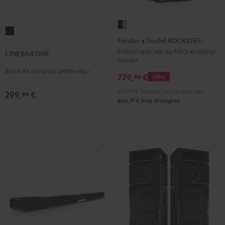
Fender
CINEBAR
CINEBAR
x
Fender x Teufel ROCKSTER NEO
ONE
ONE
Teufel
Édition spéciale du NEO au design
CINEBAR ONE
Noir
Blanc
Fender
ROCKSTER
Barre de son pour petits espaces
NEO
779,
€
99
Offre
Black
829,
99
€
Dernier prix le plus bas
299,
€
99
&
99
899,
€
Prix d'origine
Steel