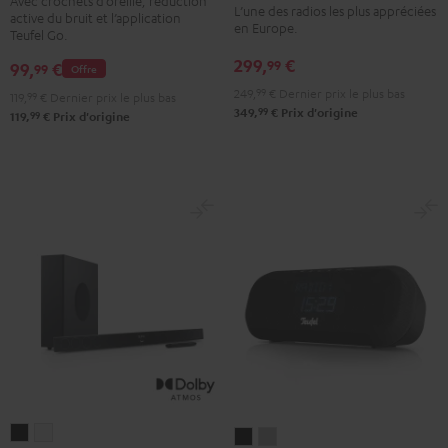
Mint
Night
Avec crochets d’oreille, réduction
L’une des radios les plus appréciées
active du bruit et l’application
2
2
2
2
Green
Black
en Europe.
Teufel Go.
Misty
Moon
Night
Space
299,
€
99
99,
€
99
Green
Gray
Black
Blue
Offre
249,
99
€
Dernier prix le plus bas
119,
99
€
Dernier prix le plus bas
99
349,
€
Prix d'origine
99
119,
€
Prix d'origine
CINEBAR
CINEBAR
RADIO
RADIO