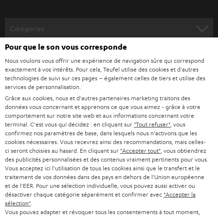
v
o
Catégories
u
Pour que le son vous corresponde
HOME CINEMA
s
Société
Nous voulons vous offrir une expérience de navigation sûre qui correspond
à
exactement à vos intérêts. Pour cela, Teufel utilise des cookies et d'autres
SYSTEMES COMPLETS HOME CINEMA
SUPPORT
technologies de suivi sur ces pages – également celles de tiers et utilise des
l
Boutiques en ligne Teufel
services de personnalisation.
BARRES DE SON
a
Grâce aux cookies, nous et d'autres partenaires marketing traitons des
CARRIÈRE
ALLEMAGNE
données vous concernant et apprenons ce que vous aimez - grâce à votre
n
STEREO
comportement sur notre site web et aux informations concernant votre
PRESSE
e
terminal. C'est vous qui décidez : en cliquant sur
"Tout refuser"
, vous
AUTRICHE
confirmez nos paramètres de base, dans lesquels nous n'activons que les
SMART HOME
w
B2B
cookies nécessaires. Vous recevrez ainsi des recommandations, mais celles-
ci seront choisies au hasard. En cliquant sur
"Accepter tout"
, vous obtiendrez
s
SUISSE
BLUETOOTH
des publicités personnalisées et des contenus vraiment pertinents pour vous.
BLOG
l
Vous acceptez ici l'utilisation de tous les cookies ainsi que le transfert et le
traitement de vos données dans des pays en dehors de l'Union européenne
CASQUES AUDIO
e
PAYS-BAS
NEWSLETTER
et de l'EER. Pour une sélection individuelle, vous pouvez aussi activer ou
désactiver chaque catégorie séparément et confirmer avec
"Accepter la
t
CASQUES BLUETOOTH AUDIO
sélection"
.
MAGASINS
BELGIQUE
t
Vous pouvez adapter et révoquer tous les consentements à tout moment,