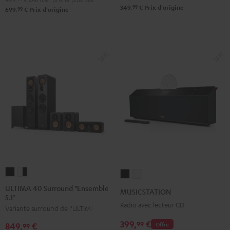
99
349,
€
Prix d'origine
99
699,
€
Prix d'origine
ULTIMA
ULTIMA
MUSICSTATION
MUSICSTATION
40
40
Noir
Blanc
ULTIMA 40 Surround "Ensemble
MUSICSTATION
5.1"
Surround
Surround
Radio avec lecteur CD
Variante surround de l'ULTIMA 40
"Ensemble
"Ensemble
5.1"
5.1"
399,
€
99
Offre
849,
€
99