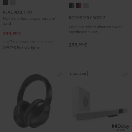
REAL
REAL
ROCKSTER
ROCKSTER
ROCKSTER
BLUE
BLUE
REAL BLUE PRO
CROSS
CROSS
CROSS
PRO
PRO
ROCKSTER CROSS 2
Notre meilleur casque circum-
2
2
2
aural
Night
Titanium
Enceinte stéréo Bluetooth avec
Black
Noir
Light
Black
Gray
certification IPX5
299,
€
99
&
&
Gray
Green
Rouge
229,
99
€
Dernier prix le plus bas
299,
€
99
99
349,
€
Prix d'origine
NOUVEAU