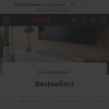
ERS LE
ONTENU
No
Sau
Page
Rechercher
Produi
d’accueil
du
panier
À ne pas manquer !
Bestsellers
Filtrer