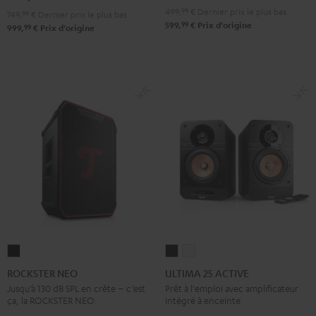
Noir
Blanc
499,
99
€
Dernier prix le plus bas
749,
99
€
Dernier prix le plus bas
/
99
599,
€
Prix d'origine
99
999,
€
Prix d'origine
Noir
ROCKSTER
ULTIMA
ULTIMA
NEO
25
25
ROCKSTER NEO
ULTIMA 25 ACTIVE
Noir
ACTIVE
ACTIVE
Jusqu’à 130 dB SPL en crête – c’est
Prêt à l'emploi avec amplificateur
ça, la ROCKSTER NEO.
intégré à enceinte
Night
Pure