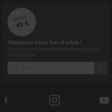
JUSQU'À -
45 €
I
Choisissez votre bon d'achat !
Inscrivez-vous à la newsletter et recevez jusqu'à
n
45 € de remise.
s
c
S'ABO
EMAIL
r
WIDGET
i
v
e
z
-