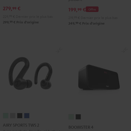
279,
€
99
199,
€
99
Offre
229,
99
€
Dernier prix le plus bas
219,
99
€
Dernier prix le plus bas
99
299,
€
Prix d'origine
99
249,
€
Prix d'origine
AIRY
AIRY
AIRY
AIRY
BOOMSTER
BOOMSTER
SPORTS
SPORTS
SPORTS
SPORTS
4
4
AIRY SPORTS TWS 2
BOOMSTER 4
TWS
TWS
TWS
TWS