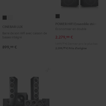
POWER
CINEBAR
CINEBAR
HIFI
POWER HIFI Ensemble stéréo
LUX
LUX
CINEBAR LUX
Ensemble
Économiser en double
Noir
Blanc
Barre de son Wifi avec caisson de
stéréo
2.279,
€
99
basses intégré
Noir
1.499,
99
€
Dernier prix le plus bas
899,
€
99
99
2.599,
€
Prix d'origine