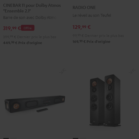
11
11
ONE
ONE
CINEBAR 11 pour Dolby Atmos
RADIO ONE
"Ensemble 2.1"
pour
pour
Noir
Light
Le réveil au son Teufel
Barre de son avec Dolby Atmos
Dolby
Dolby
Gray
Atmos
Atmos
129,
€
99
319,
€
99
Offre
"Ensemble
"Ensemble
99,
99
€
Dernier prix le plus bas
399,
99
€
Dernier prix le plus bas
2.1"
2.1"
99
169,
€
Prix d'origine
99
449,
€
Prix d'origine
Noir
Blanc