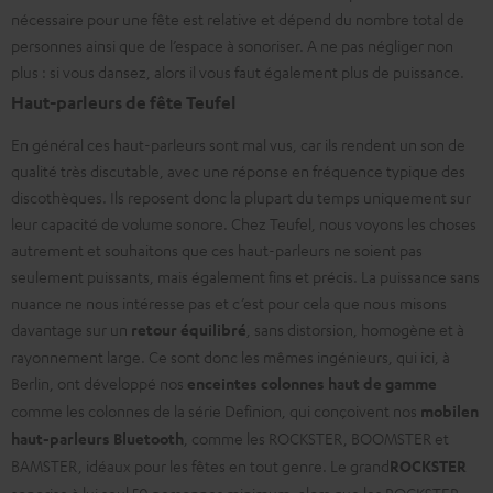
nécessaire pour une fête est relative et dépend du nombre total de
personnes ainsi que de l’espace à sonoriser. A ne pas négliger non
plus : si vous dansez, alors il vous faut également plus de puissance.
Haut-parleurs de fête Teufel
En général ces haut-parleurs sont mal vus, car ils rendent un son de
qualité très discutable, avec une réponse en fréquence typique des
discothèques. Ils reposent donc la plupart du temps uniquement sur
leur capacité de volume sonore. Chez Teufel, nous voyons les choses
autrement et souhaitons que ces haut-parleurs ne soient pas
seulement puissants, mais également fins et précis. La puissance sans
nuance ne nous intéresse pas et c’est pour cela que nous misons
davantage sur un
retour équilibré
, sans distorsion, homogène et à
rayonnement large. Ce sont donc les mêmes ingénieurs, qui ici, à
Berlin, ont développé nos
enceintes colonnes haut de gamme
comme les
colonnes
de la série Definion, qui conçoivent nos
mobilen
haut-parleurs Bluetooth
, comme les ROCKSTER, BOOMSTER et
BAMSTER, idéaux pour les fêtes en tout genre. Le grand
ROCKSTER
sonorise à lui seul 50 personnes minimum, alors que les ROCKSTER