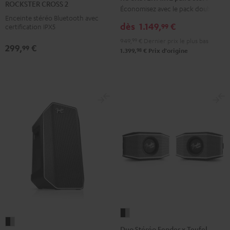
ROCKSTER CROSS 2
2
Économisez avec le pack double
2
2
2
Enceinte stéréo Bluetooth avec
paire
Black
Noir
Light
dès
1.149,
€
99
certification IPX5
stéréo
&
&
Gray
949,
99
€
Dernier prix le plus bas
Noir
299,
€
Green
Rouge
99
98
1.399,
€
Prix d'origine
Duo
Fender
Stéréo
Duo Stéréo Fender x Teufel