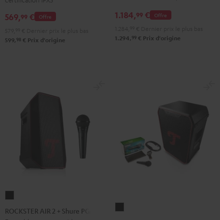
Stéréo
Stéréo
Stéréo
PGA58
1.184,
€
99
Offre
569,
€
Black
Noir
Light
99
Offre
Noir
&
&
Gray
1.284,
99
€
Dernier prix le plus bas
579,
99
€
Dernier prix le plus bas
99
1.294,
€
Prix d'origine
Green
Rouge
98
599,
€
Prix d'origine
ROCKSTER
ROCKSTER
AIR
ROCKSTER AIR 2 + Shure PGA58
NEO
2