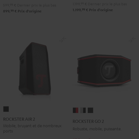
1.199,
99
€
Dernier prix le plus bas
599,
99
€
Dernier prix le plus bas
99
1.199,
€
Prix d'origine
99
899,
€
Prix d'origine
ROCKSTER
ROCKSTER
ROCKSTER
ROCKSTER
AIR
GO
GO
GO
ROCKSTER AIR 2
ROCKSTER GO 2
2
2
2
2
Mobile, bruyant et de nombreux
Robuste, mobile, puissante.
ports
Noir
Noir
Gray
Night