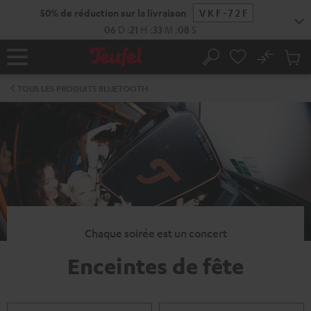
ERS LE
ONTENU
No
Sau
Page
Rechercher
Produi
d’accueil
du
TOUS LES PRODUITS BLUETOOTH
panier
Chaque soirée est un concert
Enceintes de fête