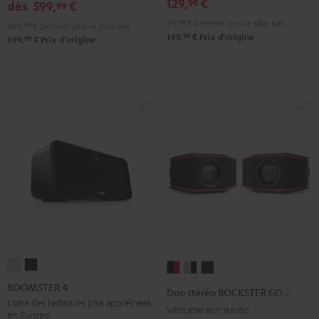
129,
€
99
&
&
Black
dès
599,
€
99
Rouge
Black
99,
99
€
Dernier prix le plus bas
499,
99
€
Dernier prix le plus bas
99
149,
€
Prix d'origine
99
699,
€
Prix d'origine
BOOMSTER
BOOMSTER
Duo
Duo
Duo
4
4
stéréo
stéréo
stéréo
BOOMSTER 4
Duo stéréo ROCKSTER GO 2
Mint
Night
ROCKSTER
ROCKSTER
ROCKSTER
L’une des radios les plus appréciées
Véritable son stéréo
en Europe.
Green
Black