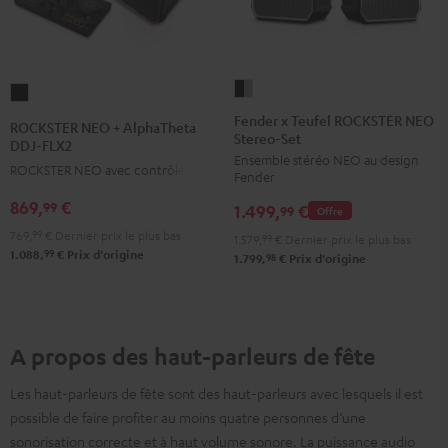
Fender
ROCKSTER
x
NEO
Fender x Teufel ROCKSTER NEO
ROCKSTER NEO + AlphaTheta
Stereo-Set
Teufel
+
DDJ-FLX2
Ensemble stéréo NEO au design
ROCKSTER
AlphaTheta
ROCKSTER NEO avec contrôleur DJ
Fender
NEO
DDJ-
869,
€
99
1.499,
€
Stereo-
99
Offre
FLX2
Set
769,
99
€
Dernier prix le plus bas
Noir
1.579,
99
€
Dernier prix le plus bas
99
1.088,
€
Prix d'origine
Black
98
1.799,
€
Prix d'origine
&
Steel
A propos des haut-parleurs de fête
Les haut-parleurs de fête sont des haut-parleurs avec lesquels il est
possible de faire profiter au moins quatre personnes d‘une
sonorisation correcte et à haut volume sonore. La puissance audio