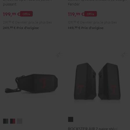
puissant
Fender
ROCKSTER
GO
199,
€
119,
€
99
99
Offre
Offre
2
219,
99
€
Dernier prix le plus bas
129,
99
€
Dernier prix le plus bas
Black
99
99
249,
€
Prix d'origine
149,
€
Prix d'origine
&
Steel
ROCKSTER
ROCKSTER
ROCKSTER
ROCKSTER
AIR
ROCKSTER AIR 2 paire stéréo
CROSS
CROSS
CROSS