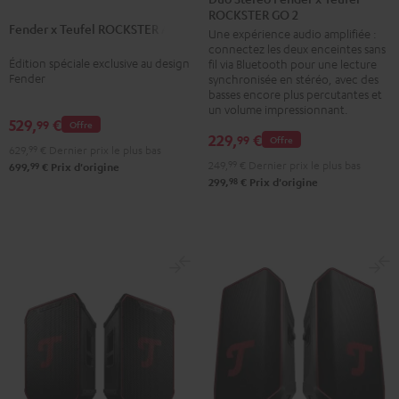
x
ROCKSTER GO 2
Fender
Fender x Teufel ROCKSTER AIR 2
Teufel
Une expérience audio amplifiée :
x
connectez les deux enceintes sans
ROCKSTER
Teufel
Édition spéciale exclusive au design
fil via Bluetooth pour une lecture
AIR
ROCKSTER
Fender
synchronisée en stéréo, avec des
2
basses encore plus percutantes et
GO
un volume impressionnant.
Black
2
529,
€
99
Offre
&
229,
€
99
Offre
Black
629,
99
€
Dernier prix le plus bas
Steel
&
249,
99
€
Dernier prix le plus bas
99
699,
€
Prix d'origine
98
299,
€
Prix d'origine
Steel