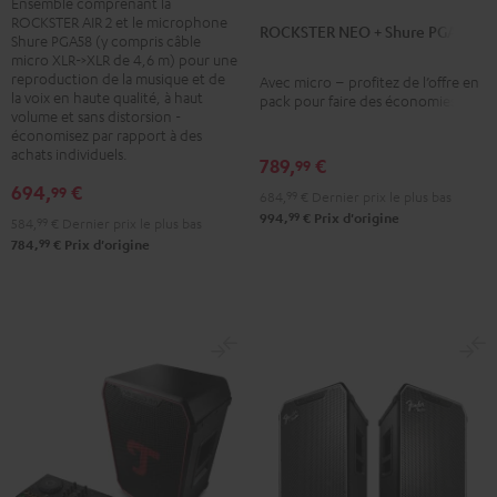
Ensemble comprenant la
ROCKSTER AIR 2 et le microphone
+
+
ROCKSTER NEO + Shure PGA58
Shure PGA58 (y compris câble
Shure
Shure
micro XLR->XLR de 4,6 m) pour une
reproduction de la musique et de
PGA58
PGA58
Avec micro – profitez de l’offre en
la voix en haute qualité, à haut
pack pour faire des économies
Noir
Noir
volume et sans distorsion -
économisez par rapport à des
achats individuels.
789,
€
99
694,
€
99
684,
99
€
Dernier prix le plus bas
99
994,
€
Prix d'origine
584,
99
€
Dernier prix le plus bas
99
784,
€
Prix d'origine