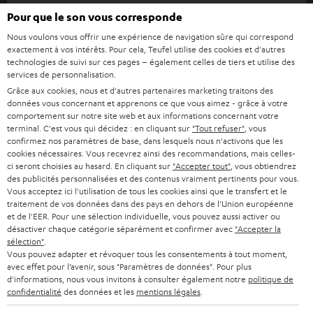
u
immersive en associant deux enceintes.
Pour que le son vous corresponde
HOME CINEMA
s
Les éditions
ajoutent un look iconique et un style musical
Société
Fender X Teufel
Nous voulons vous offrir une expérience de navigation sûre qui correspond
affirmé.
à
exactement à vos intérêts. Pour cela, Teufel utilise des cookies et d'autres
SYSTEMES COMPLETS HOME CINEMA
SUPPORT
technologies de suivi sur ces pages – également celles de tiers et utilise des
l
Boutiques en ligne Teufel
MYND
services de personnalisation.
BARRES DE SON
a
Compacte, design et facile à transporter, MYND est la compagne idéale
Grâce aux cookies, nous et d'autres partenaires marketing traitons des
CARRIÈRE
ALLEMAGNE
pour transformer n’importe quel espace en mini dancefloor. Pensée dès sa
données vous concernant et apprenons ce que vous aimez - grâce à votre
n
STEREO
conception pour durer, elle repose sur un design modulaire qui facilite la
comportement sur notre site web et aux informations concernant votre
PRESSE
e
terminal. C'est vous qui décidez : en cliquant sur
"Tout refuser"
, vous
réparation, le remplacement des composants et l’évolution dans le temps.
AUTRICHE
confirmez nos paramètres de base, dans lesquels nous n'activons que les
Fabriquée à partir de matériaux robustes, dont une part de plastique
SMART HOME
w
B2B
cookies nécessaires. Vous recevrez ainsi des recommandations, mais celles-
recyclé, MYND allie usage nomade, solidité et approche responsable. Elle
ci seront choisies au hasard. En cliquant sur
"Accepter tout"
, vous obtiendrez
s
se glisse aisément dans un sac et vous accompagne partout pour profiter
SUISSE
BLUETOOTH
des publicités personnalisées et des contenus vraiment pertinents pour vous.
BLOG
de votre musique, où que vous soyez.
l
Vous acceptez ici l'utilisation de tous les cookies ainsi que le transfert et le
traitement de vos données dans des pays en dehors de l'Union européenne
CASQUES AUDIO
Catégorie polyvalente : le meilleur rapport
e
PAYS-BAS
NEWSLETTER
et de l'EER. Pour une sélection individuelle, vous pouvez aussi activer ou
puissance/mobilité
désactiver chaque catégorie séparément et confirmer avec
"Accepter la
t
CASQUES BLUETOOTH AUDIO
sélection"
.
MAGASINS
BELGIQUE
t
ROCKSTER NEO & déclinaisons (stéréo, bundles,
Vous pouvez adapter et révoquer tous les consentements à tout moment,
avec effet pour l’avenir, sous "Paramètres de données". Pour plus
SYSTEMES COMPLETS
édition Fender)
e
AVANTAGES D’ACHAT
d'informations, nous vous invitons à consulter également notre
politique de
La ROCKSTER NEO combine volume généreux, autonomie longue durée
FRANCE
confidentialité
des données et les
mentions légales
.
r
ENCEINTES
et format facile à transporter. Elle sonorise sans difficulté une fête de
L’HISTOIRE DE TEUFEL