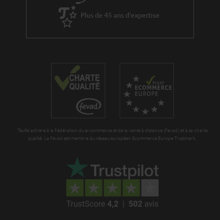
Dans une fête, on le sait, il peut rapidement y avoir des éclaboussures, des
Plus de 45 ans d'expertise
déplacements, des variations de température ou des chocs. Les enceintes
de fête Teufel sont donc conçues pour durer :
matériaux résistants,
batteries longues durées,
formats mobiles et solides,
certains modèles protégés contre les éclaboussures.
Bref, vous pouvez les emmener partout sans craindre pour leur longévité.
Des ingénieurs audio derrière chaque détail
Derrière les enceintes
ROCKSTER
,
BOOMSTER
,
MYND
et les ensembles
POWER HIFI
, on trouve les mêmes ingénieurs qui conçoivent les enceintes
Teufel adhère à la Fédération du e-commerce et de la vente à distance (Fevad) et à sa charte
colonnes haut de gamme du catalogue Teufel.
qualité. La Fevad est membre du réseau européen Ecommerce Europe Trustmark.
Le résultat : même philosophie sonore, même attention au détail, mais
dans un format pensé pour les fêtes et les déplacements.
Comment choisir son enceinte de fête ?
En fonction de la taille de la fête
Le nombre de personnes présentes influence directement le niveau
sonore nécessaire. Voici quelques repères :