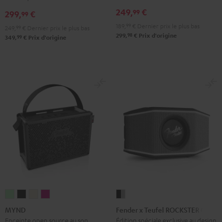
GO
GO
GO
249,
€
99
2
2
2
299,
€
99
Noir
Gray
Night
189,
99
€
Dernier prix le plus bas
249,
99
€
Dernier prix le plus bas
98
&
&
Black
299,
€
Prix d'origine
99
349,
€
Prix d'origine
Rouge
Black
MYND
MYND
MYND
MYND
Fender
Light
Warm
Warm
Wild
x
MYND
Fender x Teufel ROCKSTER GO 2
Mint
Black
White
Berry
Teufel
Enceinte open source au son
Édition spéciale exclusive au design