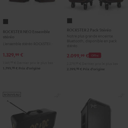
ROCKSTER
ROCKSTER
2
NEO
ROCKSTER 2 Pack Stéréo
ROCKSTER NEO Ensemble
Pack
Ensemble
Notre plus grande enceinte
stéréo
Bluetooth, disponible en pack
Stéréo
stéréo
L’ensemble stéréo ROCKSTER NEO
stéréo.
Noir
Noir
1.329,
€
99
2.099,
€
99
Offre
1.149,
99
€
Dernier prix le plus bas
2.279,
99
€
Dernier prix le plus bas
98
1.799,
€
Prix d'origine
98
2.399,
€
Prix d'origine
NOUVEAU