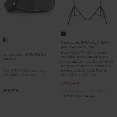
Pack
Fender
stéréo
Pack stéréo ROCKSTER NEO +
x
pied d’enceinte K&M
ROCKSTER
Deux ROCKSTER NEO dans un
Teufel
NEO
Fender x Teufel ROCKSTER
ensemble stéréo offrant un son
CROSS 2
ROCKSTER
+
stéréo authentique, plus de 130 dB
CROSS
pied
de niveau de pression acoustique
maximal, avec 2 x pieds K&M et
ROCKSTER CROSS 2 au design
2
d’enceinte
câble XLR Cordial inclus.
emblématique Fender
Black
K&M
1.579,
€
99
&
Noir
299,
€
99
Steel
1.399,
99
€
Dernier prix le plus bas
96
2.059,
€
Prix d'origine