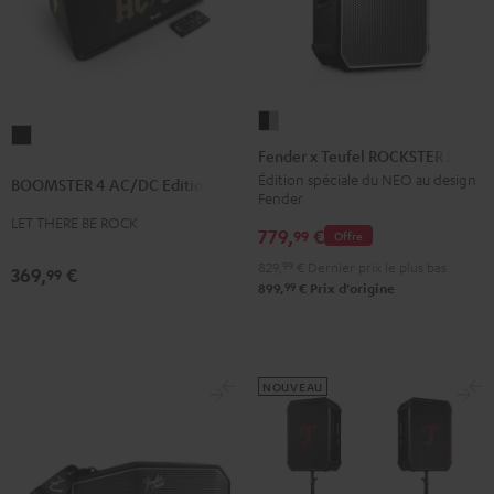
Fender
BOOMSTER
x
Fender x Teufel ROCKSTER NEO
4
Teufel
Édition spéciale du NEO au design
BOOMSTER 4 AC/DC Edition
AC/DC
Fender
ROCKSTER
Edition
LET THERE BE ROCK
NEO
779,
€
99
Offre
Night
Black
829,
99
€
Dernier prix le plus bas
Black
369,
€
99
&
99
899,
€
Prix d'origine
Steel
NOUVEAU