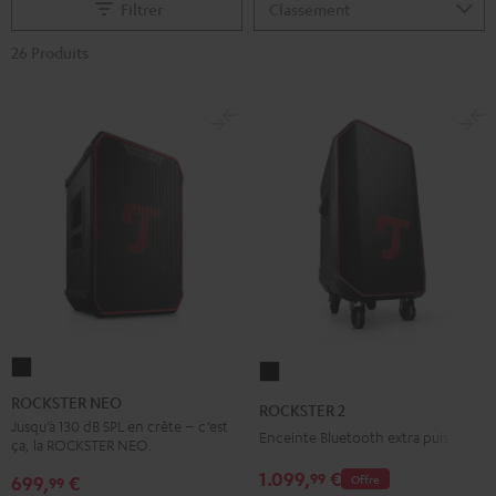
Filtrer
26 Produits
ROCKSTER
ROCKSTER
NEO
2
ROCKSTER NEO
ROCKSTER 2
Noir
Noir
Jusqu’à 130 dB SPL en crête – c’est
Enceinte Bluetooth extra puissante
ça, la ROCKSTER NEO.
1.099,
€
99
699,
€
Offre
99