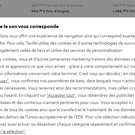
s
684,
99
€
Dernier prix le plus bas
769,
99
€
Derni
Noir
99
99
994,
€
Prix d'origine
1.088,
€
Pri
e le son vous corresponde
REVUES ET TESTS
ACCESSOIRES
lons vous offrir une expérience de navigation sûre qui correspond exact
êts. Pour cela, Teufel utilise des cookies et d'autres technologies de suivi 
galement celles de tiers et utilise des services de personnalisation.
x cookies, nous et d'autres partenaires marketing traitons des données v
nt et apprenons ce que vous aimez - grâce à votre comportement sur not
x informations concernant votre terminal. C'est vous qui décidez : en cli
user"
, vous confirmez nos paramètres de base, dans lesquels nous n'acti
es nécessaires. Vous recevrez ainsi des recommandations, mais celles-ci 
 Fender. Cet ensemble stéréo
au hasard. En cliquant sur
"Accepter tout"
, vous obtiendrez des publicités
aces, en intérieur comme en
lisées et des contenus vraiment pertinents pour vous. Vous acceptez ici
âble XLR fourni. Profitez d’un
tion de tous les cookies ainsi que le transfert et le traitement de vos donné
en dehors de l'Union européenne et de l'EER. Pour une sélection individu
vez aussi activer ou désactiver chaque catégorie séparément et confirme
 la sélection"
.