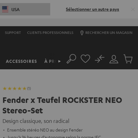
Sélectionner un autre pays
USA
SUPPORT
CLIENTS PROFESSIONNELS
RECHERCHER UN MAGASIN
No
ACCESSOIRES
À PROPOS
►
Rechercher
Mon
Produit
compte
du
panier
(1)
Fender x Teufel ROCKSTER NEO
Stereo-Set
Design classique, son radical
Ensemble stéréo NEO au design Fender
Jusqu’à 36 heures d’autonomie selon la norme IEC