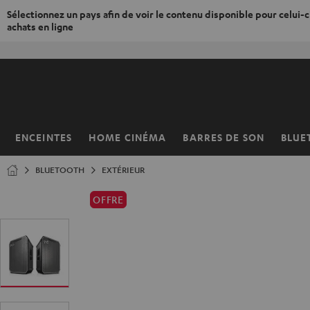
Sélectionnez un pays afin de voir le contenu disponible pour celui-ci
achats en ligne
ERS LE
ONTENU
ENCEINTES
HOME CINÉMA
BARRES DE SON
BLUE
Page
d’accueil
BLUETOOTH
EXTÉRIEUR
OFFRE