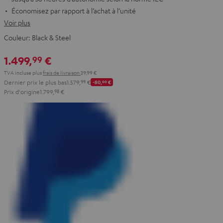
Économisez par rapport à l’achat à l’unité
Voir plus
Couleur:
Black & Steel
1.499,
€
99
TVA incluse
plus
frais de livraison
39,99 €
Dernier prix le plus bas
1.579,
99
€
-80,
00
€
Prix d'origine
1.799,
98
€