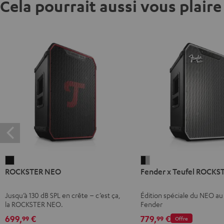
Cela pourrait aussi vous plaire
ROCKSTER
Fender
ROCKSTER NEO
Fender x Teufel ROCK
NEO
x
Noir
Teufel
Jusqu’à 130 dB SPL en crête – c’est ça,
Édition spéciale du NEO au
ROCKSTER
la ROCKSTER NEO.
Fender
NEO
699,
€
779,
€
99
99
Offre
Black