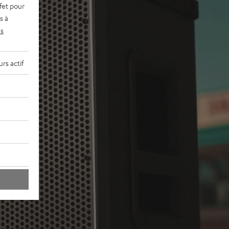
fet pour
s à
s
rs actif