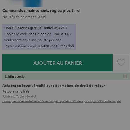
Commandez maintenant, réglez plus tard
Facilités de paiement PayPal
1
USB-C Casques gratuit
Teufel MOVE 2
Copiez le code dans le panier.
MOV-T4S
Seulement pour une courte période
L’offre est encore valable
0
1
D
:
1
1
H
:
2
1
M
:
3
8
S
AJOUTER AU PANIER
En stock
Achetez en toute sérénité avec 8 semaines de droit de retour
Retours
sans frais
Fabricant:
Teufel
,
Cordial
Consignes de sécurité
Pièces de rechange
Réparations
Mises à jour logiciel
Garantie légale