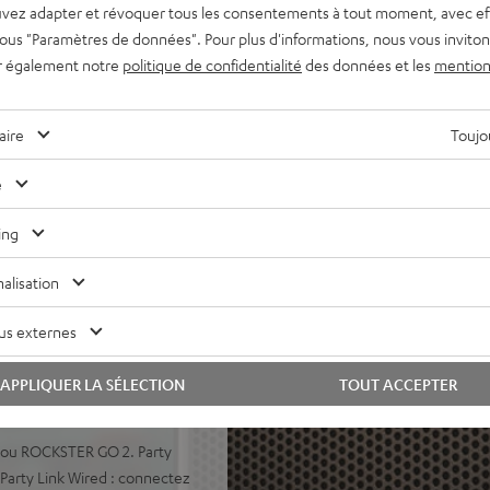
 stéréo, riche en détails,
vez adapter et révoquer tous les consentements à tout moment, avec ef
péciale du ROCKSTER NEO au
 sous "Paramètres de données". Pour plus d'informations, nous vous inviton
r également notre
politique de confidentialité
des données et les
mention
iconique Teufel, développé en
nus tout droit des États-Unis
aire
Toujou
ade ultra puissante pour des
t un tweeter à compression
e
onore et un son de type sono
ing
ieur activable.
res en mode Eco. Batterie
alisation
profonde, fonction de
us externes
Connectivité Bluetooth AAC,
t. Deux entrées combo XLR
APPLIQUER LA SÉLECTION
TOUT ACCEPTER
u ligne. Mixez-les facilement
D ou ROCKSTER GO 2. Party
 Party Link Wired : connectez