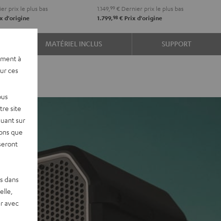
er prix le plus bas
1.149,
99
€
Dernier prix le plus bas
98
x d'origine
1.799,
€
Prix d'origine
MATÉRIEL INCLUS
SUPPORT
ement à
sur ces
ous
re site
quant sur
vons que
seront
es dans
elle,
r avec