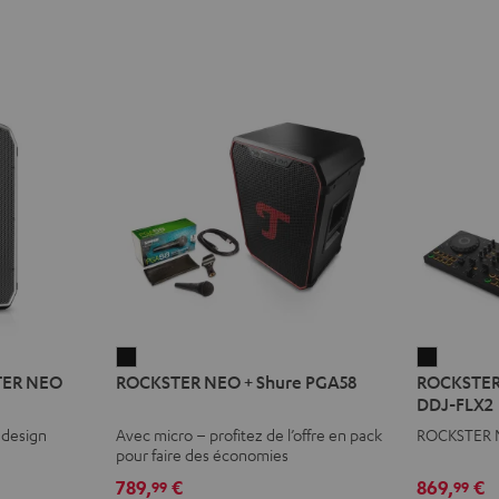
ROCKSTER
ROCKST
STER NEO
ROCKSTER NEO + Shure PGA58
ROCKSTER
NEO
NEO
DDJ-FLX2
+
+
 design
Avec micro – profitez de l’offre en pack
ROCKSTER N
Shure
AlphaTh
pour faire des économies
PGA58
DDJ-
789,
€
869,
€
99
99
Noir
FLX2