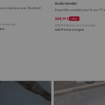
PRO
PRO
Audio Sender
+
+
ural classique avec Bluetooth
Ensemble complet pour le son TV sa
FeinTech
FeinTech
349,
€
99
BT200
BT200
Offre
Bluetooth
Bluetooth
x le plus bas
409,
98
€
Dernier prix le plus bas
gine
98
Audio
Audio
409,
€
Prix d'origine
Sender
Sender
Night
Titanium
Black
Gray