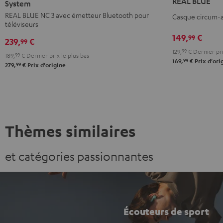
REAL BLUE
NC
NC
NC
System
Night
3
3
3
REAL BLUE NC 3 avec émetteur Bluetooth pour
Casque circum-a
Black
téléviseurs
+
+
+
149,
€
99
FeinTech
FeinTech
FeinTech
239,
€
99
Bluetooth
Bluetooth
Bluetooth
129,
99
€
Dernier pri
189,
99
€
Dernier prix le plus bas
99
169,
€
Prix d'ori
Audio
Audio
Audio
99
279,
€
Prix d'origine
System
System
System
Night
Pearl
Steel
Black
White
Blue
Thèmes similaires
et catégories passionnantes
Écouteurs de sport