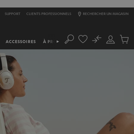
SUPPORT
CLIENTS PROFESSIONNELS
RECHERCHER UN MAGASIN
No
ACCESSOIRES
À PROPOS
►
Rechercher
Mon
Produit
compte
du
panier