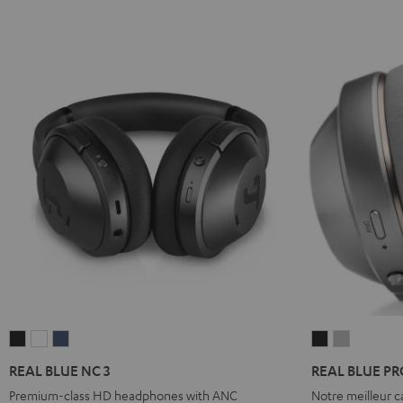
REAL
REAL
REAL
REAL
REAL
BLUE
BLUE
BLUE
BLUE
BLUE
REAL BLUE NC 3
REAL BLUE PR
NC
NC
NC
PRO
PRO
Premium-class HD headphones with ANC
Notre meilleur 