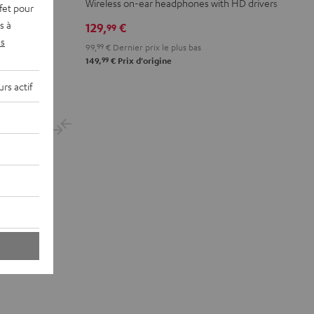
Wireless on-ear headphones with HD drivers
fet pour
Green
Gray
Black
Gold
White
Blue
s à
129,
€
99
s
99,
99
€
Dernier prix le plus bas
99
149,
€
Prix d'origine
rs actif