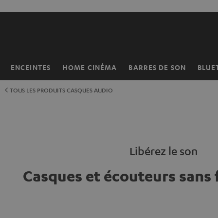
ERS LE
ONTENU
ENCEINTES
HOME CINÉMA
BARRES DE SON
BLUE
Page
d’accueil
TOUS LES PRODUITS CASQUES AUDIO
Libérez le son
Casques et écouteurs sans f