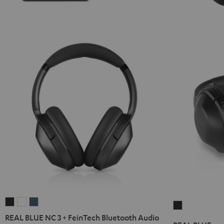
REAL
REAL
REAL
REAL
BLUE
BLUE
BLUE
REAL BLUE NC 3 + FeinTech Bluetooth Audio
BLUE