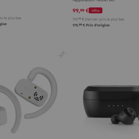
Misty
Moon
Night
Space
99,
€
99
Offre
Green
Gray
Black
Blue
x le plus bas
119,
99
€
Dernier prix le plus bas
gine
99
119,
€
Prix d'origine