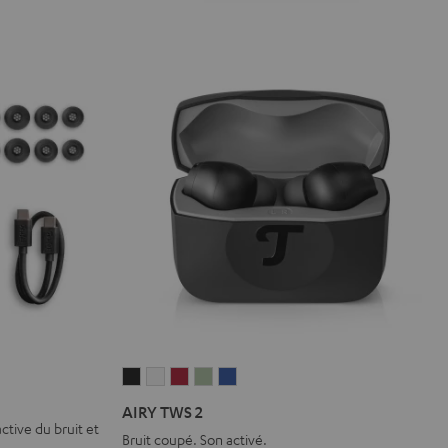
AIRY
AIRY
AIRY
AIRY
AIRY
TWS
TWS
TWS
TWS
TWS
AIRY TWS 2
2
2
2
2
2
ctive du bruit et
Bruit coupé. Son activé.