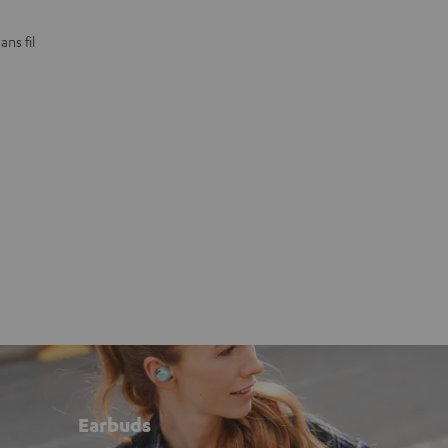
ns fil
Earbuds