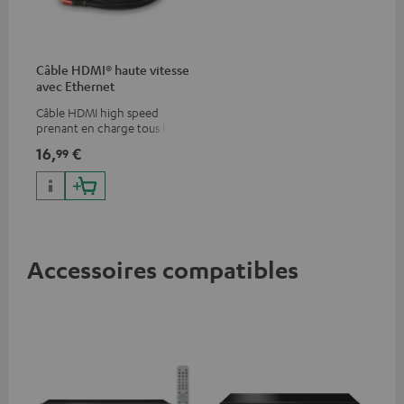
Câble HDMI® haute vitesse
avec Ethernet
Câble HDMI high speed
prenant en charge tous les
formats 2.0 comme 4K
16,
€
99
50/60p et 4K 3D
Accessoires compatibles