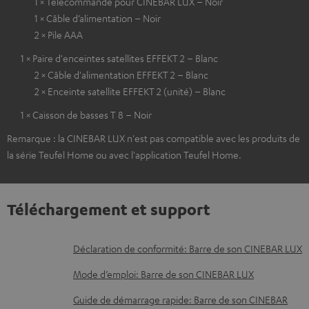
1 × Télécommande pour CINEBAR LUX – Noir
1 × Câble d’alimentation – Noir
2 × Pile AAA
1 × Paire d'enceintes satellites EFFEKT 2 – Blanc
2 × Câble d'alimentation EFFEKT 2 – Blanc
2 × Enceinte satellite EFFEKT 2 (unité) – Blanc
1 × Caisson de basses T 8 – Noir
Remarque : la CINEBAR LUX n'est pas compatible avec les produits de
la série Teufel Home ou avec l'application Teufel Home.
Téléchargement et support
D
Déclaration de conformité: Barre de son CINEBAR LUX
o
Mode d’emploi: Barre de son CINEBAR LUX
c
Guide de démarrage rapide: Barre de son CINEBAR