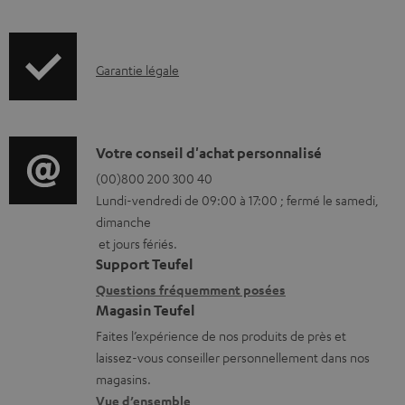
e
f
a
o
b
I
Garantie légale
r
l
n
m
e
f
a
s
o
D
Votre conseil d'achat personnalisé
t
r
é
(00)800 200 300 40
i
Lundi-vendredi de 09:00 à 17:00 ; fermé le samedi,
m
t
o
dimanche
a
a
n
et jours fériés.
t
i
s
Support Teufel
i
l
r
Questions fréquemment posées
Magasin Teufel
o
s
e
Faites l’expérience de nos produits de près et
n
c
l
laissez-vous conseiller personnellement dans nos
s
o
a
magasins.
r
n
t
Vue d’ensemble