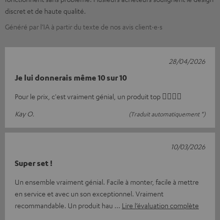
discret et de haute qualité.
Généré par l’IA à partir du texte de nos avis client·e·s
28/04/2026
Je lui donnerais même 10 sur 10
Pour le prix, c'est vraiment génial, un produit top 👍🏼👍🏼
Kay O.
(Traduit automatiquement *)
10/03/2026
Super set !
Un ensemble vraiment génial. Facile à monter, facile à mettre
en service et avec un son exceptionnel. Vraiment
recommandable. Un produit hau
Lire l’évaluation complète