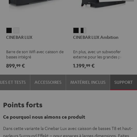
CINEBAR
CINEBAR
CINEBAR
CINEBAR
CINEBAR LUX
CINEBAR LUX Ambition
LUX
LUX
LUX
LUX
Noir
Blanc
Ambition
Ambition
Barre de son Wifi avec caisson de
En plus, avec un subwoofer
Noir
Noir
basses intégré
externe pour les grandes pièces
/
899,
€
1.199,
€
99
99
Blanc
UES ET TESTS
ACCESSOIRES
MATÉRIEL INCLUS
SUPPORT
Points forts
Ce pourquoi nous aimons ce produit
Dans cette variante la Cinebar Lux avec caisson de basses T8 et haut-
parleurs Surround Effekt – pour espaces à larges dimensions. Faites