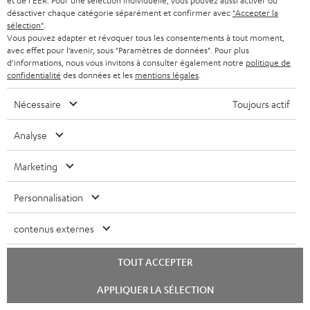
et de l'EER. Pour une sélection individuelle, vous pouvez aussi activer ou
n
désactiver chaque catégorie séparément et confirmer avec
"Accepter la
Plus de 45 ans d'expertise
o
sélection"
.
t
n
Vous pouvez adapter et révoquer tous les consentements à tout moment,
avec effet pour l’avenir, sous "Paramètres de données". Pour plus
i
d'informations, nous vous invitons à consulter également notre
politique de
e
confidentialité
des données et les
mentions légales
.
Nécessaire
Toujours actif
Analyse
Marketing
Teufel adhère à la Fédération du e-commerce et de la vente à distance (Fevad) et à sa charte
qualité. La Fevad est membre du réseau européen Ecommerce Europe Trustmark.
Personnalisation
contenus externes
TOUT ACCEPTER
Lancer
APPLIQUER LA SÉLECTION
le
chat