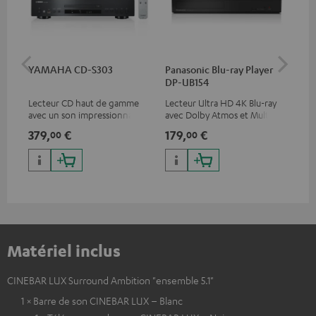
YAMAHA CD-S303
Panasonic Blu-ray Player
Câ
DP-UB154
av
Lecteur CD haut de gamme
Lecteur Ultra HD 4K Blu-ray
Câb
avec un son impressionnant
avec Dolby Atmos et Multi
pre
et une finition de qualité
HDR, inclus HDR10+ pour une
for
379,
€
179,
€
16
00
00
qualité d’image incroyable et
50/
des couleurs contrastées
Matériel inclus
CINEBAR LUX Surround Ambition "ensemble 5.1"
1 × Barre de son CINEBAR LUX – Blanc