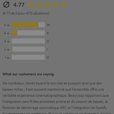
4.77
(4.77 de 5 pour 47 Evaluations)
5
38
4
8
3
0
2
1
1
0
What our customers are saying
De nombreux clients louent le son clair et puissant ainsi que des
basses riches ; il est souvent mentionné que l'ensemble offre une
véritable expérience cinématographique. Beaucoup rapportent que
l'intégration sans fil des enceintes arrière et du caisson de basses, la
fonction de démarrage automatique ARC et l'intégration de Spotify
fonctionnent sans problème. Plusieurs acheteurs soulignent le design