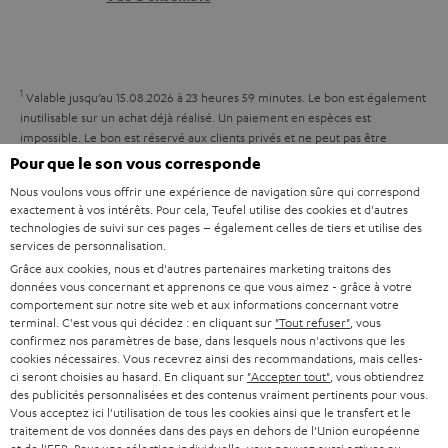
e
t
i
l
a
v
a
c
e
1
Valable jusqu’au 15.08.2026 à 23 heures 59 minutes.
Le bon est également
t
t
s
inutilisable sur un achat déjà réalisé. Un paiement en espèces est
i
impossible. Le bon est réservé aux clients privés et ne peut pas être
à
combiné à d’autres réductions ou remises de notre part. La revente d’un
Pour que le son vous corresponde
v
l
bon d’achat n’est pas autorisée et implique l’invalidation de celui-ci. Les
Nous voulons vous offrir une expérience de navigation sûre qui correspond
e
conditions d’utilisation exactes sont disponibles dans nos
CGV
.
’
exactement à vos intérêts. Pour cela, Teufel utilise des cookies et d'autres
s
technologies de suivi sur ces pages – également celles de tiers et utilise des
e
services de personnalisation.
à
x
Grâce aux cookies, nous et d'autres partenaires marketing traitons des
l
données vous concernant et apprenons ce que vous aimez - grâce à votre
p
comportement sur notre site web et aux informations concernant votre
a
é
terminal. C'est vous qui décidez : en cliquant sur
"Tout refuser"
, vous
8 semaines d'essai
confirmez nos paramètres de base, dans lesquels nous n'activons que les
g
d
cookies nécessaires. Vous recevrez ainsi des recommandations, mais celles-
Retours sans frais
a
ci seront choisies au hasard. En cliquant sur
"Accepter tout"
, vous obtiendrez
i
des publicités personnalisées et des contenus vraiment pertinents pour vous.
r
t
Vous acceptez ici l'utilisation de tous les cookies ainsi que le transfert et le
Service client à vie
traitement de vos données dans des pays en dehors de l'Union européenne
a
i