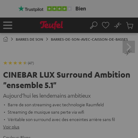
ERS LE
ONTENU
No
Sau
Page
Rechercher
Produi
d’accueil
du
BARRES DE SON
BARRES-DE-SON-AVEC-CAISSON-DE-BASSES
panier
(47)
CINEBAR LUX Surround Ambition
"ensemble 5.1"
Aujourd’hui les lendemains ambitieux
Barre de son streaming avec technologie Raumfeld
Streaming de musique sans perte via wifi
Véritable son surround avec des enceintes arrière sans fil
Voir plus
Couleur:
Blanc