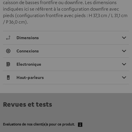
caisson de basses frontfire ou downfire. Les dimensions
indiquées ici se réfèrent à la configuration downfire avec
pieds (configuration frontfire avec pieds : H 37,3 cm / L 31,1 cm
/ P 36,0 cm).
Dimensions
Connexions
Electronique
Haut-parleurs
Revues et tests
Evaluations de nos client(e)s pour ce produit.