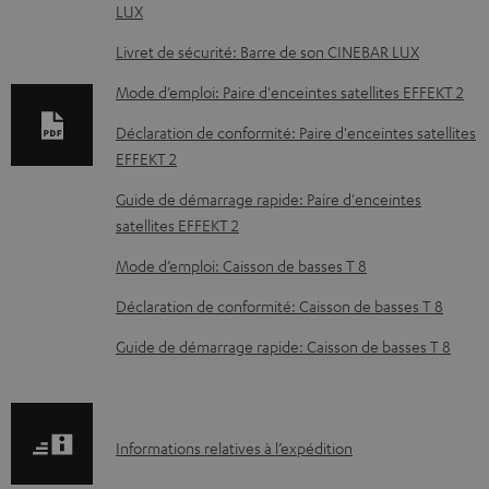
u
LUX
m
Livret de sécurité: Barre de son CINEBAR LUX
e
Mode d’emploi: Paire d'enceintes satellites EFFEKT 2
n
t
Déclaration de conformité: Paire d'enceintes satellites
EFFEKT 2
s
t
Guide de démarrage rapide: Paire d'enceintes
satellites EFFEKT 2
é
l
Mode d’emploi: Caisson de basses T 8
é
Déclaration de conformité: Caisson de basses T 8
c
Guide de démarrage rapide: Caisson de basses T 8
h
a
r
I
Informations relatives à l’expédition
g
n