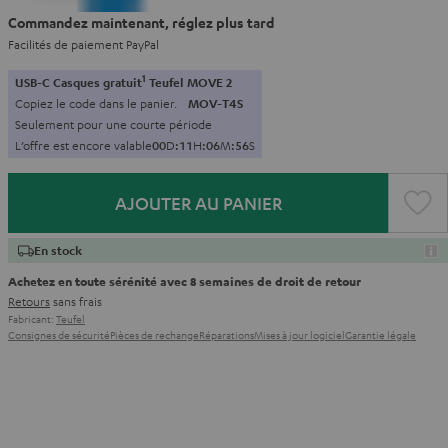
Commandez maintenant, réglez plus tard
Facilités de paiement PayPal
1
USB-C Casques gratuit
Teufel MOVE 2
Copiez le code dans le panier.
MOV-T4S
Seulement pour une courte période
L’offre est encore valable
0
0
D
:
1
1
H
:
0
6
M
:
5
5
S
AJOUTER AU PANIER
En stock
Achetez en toute sérénité avec 8 semaines de droit de retour
Retours
sans frais
Fabricant:
Teufel
Consignes de sécurité
Pièces de rechange
Réparations
Mises à jour logiciel
Garantie légale