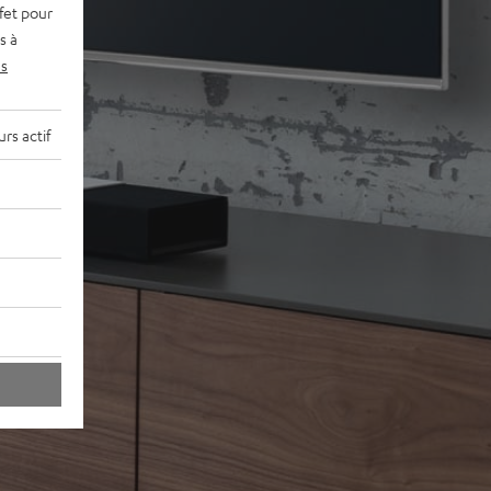
fet pour
s à
s
rs actif