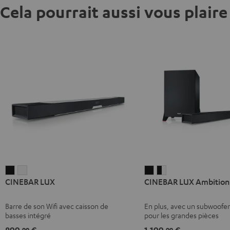
Cela pourrait aussi vous plaire
CINEBAR
CINEBAR
CINEBAR
CINEBAR
CINEBAR LUX
CINEBAR LUX Ambition
LUX
LUX
LUX
LUX
Noir
Blanc
Ambition
Ambition
Barre de son Wifi avec caisson de
En plus, avec un subwoofe
Noir
Noir
basses intégré
pour les grandes pièces
/
899,
€
1.199,
€
99
99