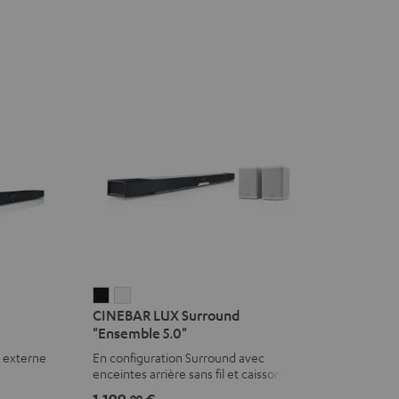
CINEBAR
CINEBAR
CINEBAR LUX Surround
LUX
LUX
"Ensemble 5.0"
Surround
Surround
r externe
En configuration Surround avec
"Ensemble
"Ensemble
enceintes arrière sans fil et caisson de
5.0"
5.0"
basses intégré
1.199,
€
99