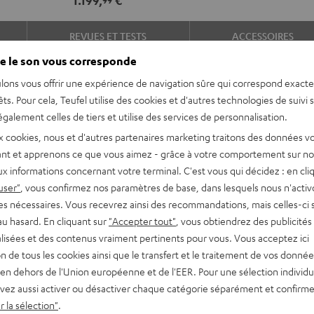
Noir
Blanc
REVUES ET TESTS
ACCESSOIRES
e le son vous corresponde
lons vous offrir une expérience de navigation sûre qui correspond exact
êts. Pour cela, Teufel utilise des cookies et d'autres technologies de suivi 
galement celles de tiers et utilise des services de personnalisation.
x cookies, nous et d'autres partenaires marketing traitons des données v
nt et apprenons ce que vous aimez - grâce à votre comportement sur not
x informations concernant votre terminal. C'est vous qui décidez : en cli
t-parleurs Surround Effekt –
user"
, vous confirmez nos paramètres de base, dans lesquels nous n'acti
pour un ensemble.
es nécessaires. Vous recevrez ainsi des recommandations, mais celles-ci 
au hasard. En cliquant sur
"Accepter tout"
, vous obtiendrez des publicités
lisées et des contenus vraiment pertinents pour vous. Vous acceptez ici
tion de tous les cookies ainsi que le transfert et le traitement de vos donné
siques et jeux
en dehors de l'Union européenne et de l'EER. Pour une sélection individu
tre montées sur pied ou au
vez aussi activer ou désactiver chaque catégorie séparément et confirme
ue et un système à 2 voies
 la sélection"
.