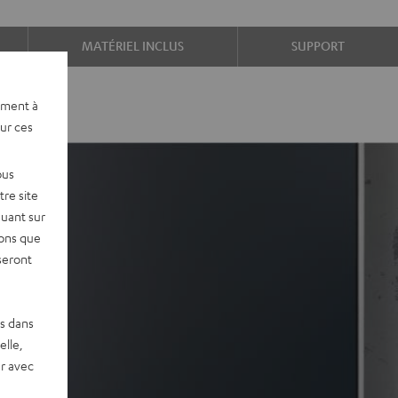
MATÉRIEL INCLUS
SUPPORT
ement à
sur ces
ous
re site
quant sur
vons que
seront
es dans
elle,
r avec