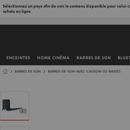
Sélectionnez un pays afin de voir le contenu disponible pour celui-ci
achats en ligne
ERS LE
ONTENU
ENCEINTES
HOME CINÉMA
BARRES DE SON
BLUE
Page
d’accueil
BARRES DE SON
BARRES-DE-SON-AVEC-CAISSON-DE-BASSES