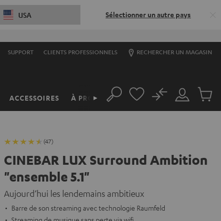
Sélectionner un autre pays
USA
SUPPORT
CLIENTS PROFESSIONNELS
RECHERCHER UN MAGASIN
No
ACCESSOIRES
À PROPOS
►
Rechercher
Mon
Produit
compte
du
panier
(47)
CINEBAR LUX Surround Ambition
"ensemble 5.1"
Aujourd’hui les lendemains ambitieux
Barre de son streaming avec technologie Raumfeld
Streaming de musique sans perte via wifi