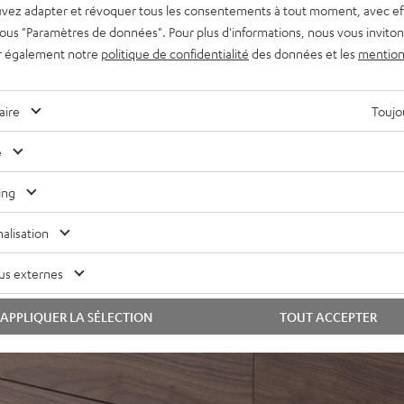
vez adapter et révoquer tous les consentements à tout moment, avec ef
ve solide et stable
 sous "Paramètres de données". Pour plus d'informations, nous vous inviton
olume sonore en mesure de
r également notre
politique de confidentialité
des données et les
mention
le haut au profit d’un son
aire
Toujou
perte, audio HD, Multiroom)
e
mmande TV, ARC pour
se-haut, possibilité de
ing
daptation du son, mode nuit
alisation
e la série Teufel Home ou
us externes
APPLIQUER LA SÉLECTION
TOUT ACCEPTER