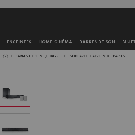
ERS LE
ONTENU
ENCEINTES
HOME CINÉMA
BARRES DE SON
BLUE
Page
d’accueil
BARRES DE SON
BARRES-DE-SON-AVEC-CAISSON-DE-BASSES