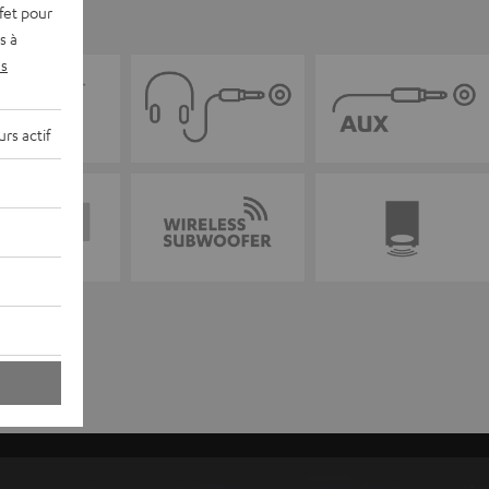
fet pour
s à
s
rs actif