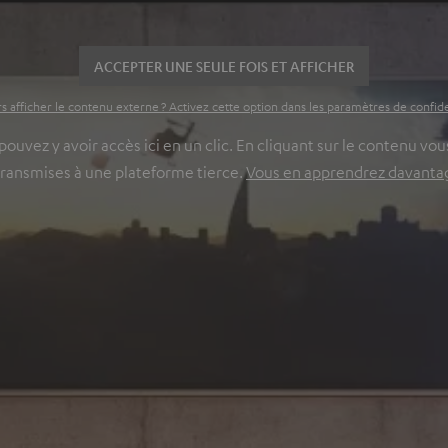
ACCEPTER UNE SEULE FOIS ET AFFICHER
s afficher le contenu externe ? Activez cette option dans les paramètres de confide
vez y avoir accès ici en un clic. En cliquant sur le contenu vous
transmises à une plateforme tierce.
Vous en apprendrez davantage