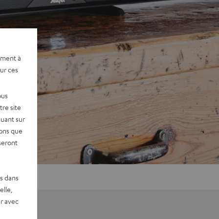
ement à
sur ces
ous
re site
quant sur
vons que
seront
es dans
elle,
r avec