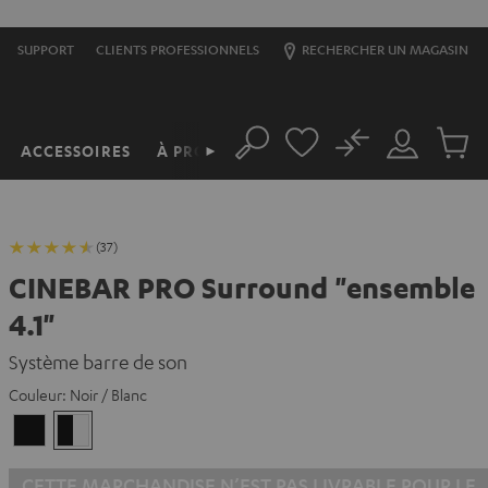
SUPPORT
CLIENTS PROFESSIONNELS
RECHERCHER UN MAGASIN
No
ACCESSOIRES
À PROPOS
►
Rechercher
Mon
Produit
compte
du
panier
(37)
CINEBAR PRO Surround "ensemble
4.1"
Système barre de son
Couleur:
Noir / Blanc
Noir
Noir
/
Blanc
CETTE MARCHANDISE N’EST PAS LIVRABLE POUR LE