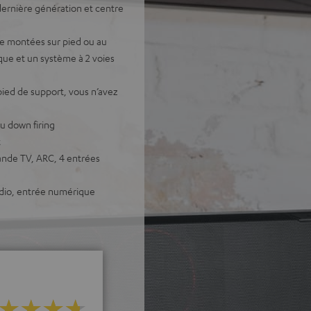
ernière génération et centre
tre montées sur pied ou au
ue et un système à 2 voies
pied de support, vous n’avez
ou down firing
t
ande TV, ARC, 4 entrées
udio, entrée numérique