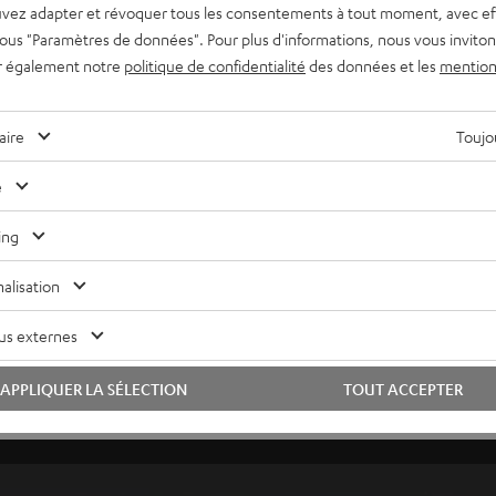
vez adapter et révoquer tous les consentements à tout moment, avec ef
 sous "Paramètres de données". Pour plus d'informations, nous vous inviton
r également notre
politique de confidentialité
des données et les
mention
aire
Toujou
e
ing
alisation
us externes
APPLIQUER LA SÉLECTION
TOUT ACCEPTER