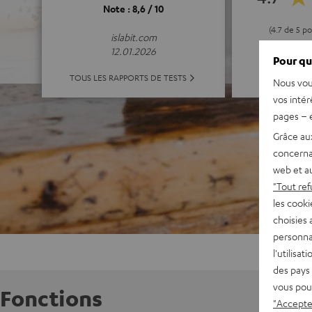
Note : 8,6 / 10
(4.7 de 5 p
islabit.com
12.01.2026
Pour qu
TOUTES LE
TOUS LES RAPPORTS DE TESTS
Nous vou
vos intér
pages – é
Grâce au
concerna
web et au
"Tout ref
les cooki
choisies 
personna
l'utilisa
des pays 
vous pou
Fonctions
"Accepter