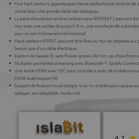
Huit haut-parleurs gigantesques haute performance dont six de d
virtuel pour une grande clarté des dialogues
La paire d'enceintes arrières actives sans-fil EFFEKT 2 peuvent ê
mur avec une portée de jusqu'à 15 m, une marche/arrêt automatiq
pour un son tridimensionnel immersif.
Haut-parleurs EFFEKT pouvant être fixés au mur ou disposés sur 
besoin que d’un câble électrique
Caisson de basses XL sans fil avec graves 250 mm, au choix front 
Multiples possibilités streaming avec Bluetooth ®, Spotify Connec
Une sortie HDMI avec CEC pour contrôle à partir de la télécomm
HDMI avec support 4K
Support de fixation mural intégré, Line-In, entrée pour casque a
optique, son adaptable, mode nuit
4.7