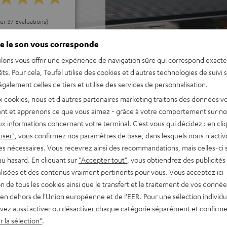
our 37 Evaluations)
e le son vous corresponde
S ÉVALUATIONS
lons vous offrir une expérience de navigation sûre qui correspond exact
êts. Pour cela, Teufel utilise des cookies et d'autres technologies de suivi 
galement celles de tiers et utilise des services de personnalisation.
x cookies, nous et d'autres partenaires marketing traitons des données v
nt et apprenons ce que vous aimez - grâce à votre comportement sur not
x informations concernant votre terminal. C'est vous qui décidez : en cli
user"
, vous confirmez nos paramètres de base, dans lesquels nous n'acti
es nécessaires. Vous recevrez ainsi des recommandations, mais celles-ci 
au hasard. En cliquant sur
"Accepter tout"
, vous obtiendrez des publicités
lisées et des contenus vraiment pertinents pour vous. Vous acceptez ici
tion de tous les cookies ainsi que le transfert et le traitement de vos donné
en dehors de l'Union européenne et de l'EER. Pour une sélection individu
vez aussi activer ou désactiver chaque catégorie séparément et confirme
 la sélection"
.