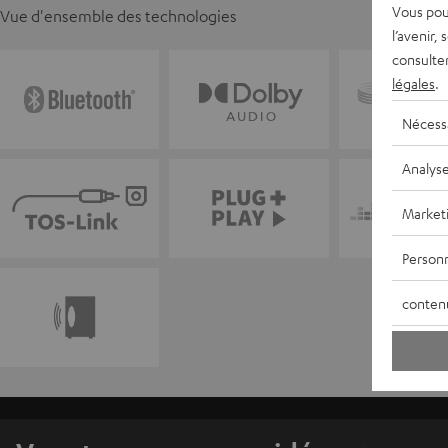
Vous pou
Vue d'ensemble des technologies
l’avenir,
consulte
légales
.
Nécess
Analys
Market
Personn
conten