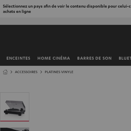
Sélectionnez un pays afin de voir le contenu disponible pour celui-ci
achats en ligne
ERS LE
ONTENU
ENCEINTES
HOME CINÉMA
BARRES DE SON
BLUE
Page
d’accueil
ACCESSOIRES
PLATINES VINYLE