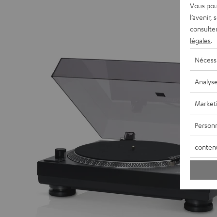
Vous pou
l’avenir,
consulte
légales
.
Nécess
Analys
Market
Personn
conten