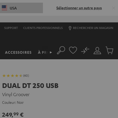
Sélectionner un autre pays
USA
SUPPORT
CLIENTS PROFESSIONNELS
RECHERCHER UN MAGASIN
No
ACCESSOIRES
À PROPOS
►
Rechercher
Mon
Produit
compte
du
panier
(40)
DUAL DT 250 USB
Vinyl Groover
Couleur:
Noir
249,
€
99