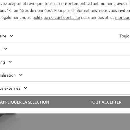
Le lecteur vinyle DUAL DT 250 USB p
vez adapter et révoquer tous les consentements à tout moment, avec ef
D’un préamplificateur et d’un port U
 sous "Paramètres de données". Pour plus d'informations, nous vous inviton
compagnon idéal pour tous les ense
r également notre
politique de confidentialité
des données et les
mention
Vue d’ensemble des po
aire
Toujou
Lecteur vinyle directement prêt à
e
Aimant tête de lecture haut de 
Bras de lecture équilibré et haut 
ing
sur le vinyle
Lecteur vinyle en aluminium stab
alisation
Préamplificateur phono intégré e
Connexion USB supplémentaire po
us externes
Contenu de livraison riche avec t
gomme
APPLIQUER LA SÉLECTION
TOUT ACCEPTER
Compatible avec tous les ensemb