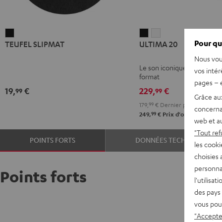
TEUFEL
ULTIMA
ULTIMA
Pour qu
TEUFEL SLIPMAT
ULTIMA 20
SLIPMAT
20
20
Noir
Noir
Blanc
Nous vou
Le son iconique ULTIMA en 
vos intér
format
pages – é
19,
€
229,
€
99
99
Grâce au
179,
99
€
Dernier prix le plus ba
concerna
99
249,
€
Prix d'origine
web et au
"Tout ref
POINTS FORTS
DONNÉES TECHNIQUES
les cooki
choisies 
personna
Points forts
l'utilisa
des pays 
vous pou
"Accepter