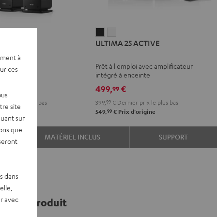
IMA
ULTIMA
ULTIMA
0
ULTIMA 25 ACTIVE
25
25
c
ACTIVE
ACTIVE
ement à
en stéréo
Prêt à l'emploi avec amplificateur
Night
Pure
sur ces
intégré à enceinte
Black
White
499,
€
99
ous
er prix le plus bas
399,
99
€
Dernier prix le plus bas
re site
99
d'origine
549,
€
Prix d'origine
quant sur
vons que
MATÉRIEL INCLUS
SUPPORT
seront
es dans
elle,
r avec
ns ce produit