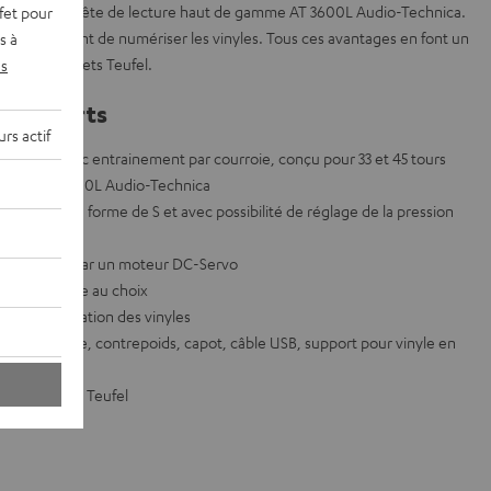
rofite de la tête de lecture haut de gamme AT 3600L Audio-Technica.
fet pour
SB permettant de numériser les vinyles. Tous ces avantages en font un
s à
mbles complets Teufel.
s
ints forts
rs actif
 l’emploi avec entrainement par courroie, conçu pour 33 et 45 tours
gamme AT 3600L Audio-Technica
de gamme en forme de S et avec possibilité de réglage de la pression
le alimenté par un moteur DC-Servo
t commutable au choix
ur numérisation des vinyles
ête de lecture, contrepoids, capot, câble USB, support pour vinyle en
les complets Teufel