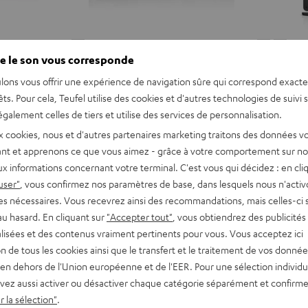
KOMBO
ULTIMA
ULT
e le son vous corresponde
KOMBO 11
ULTIMA 4
11
40
40
Noir
Noir
Blan
lons vous offrir une expérience de navigation sûre qui correspond exact
petit
Mini chaîne stéréo compacte
Best‑seller 
êts. Pour cela, Teufel utilise des cookies et d'autres technologies de suivi 
galement celles de tiers et utilise des services de personnalisation.
279,
€
429,
€
99
99
x cookies, nous et d'autres partenaires marketing traitons des données v
s
229,
99
€
Dernier prix le plus bas
369,
99
€
Derni
nt et apprenons ce que vous aimez - grâce à votre comportement sur not
99
99
299,
€
Prix d'origine
499,
€
Prix 
x informations concernant votre terminal. C'est vous qui décidez : en cli
user"
, vous confirmez nos paramètres de base, dans lesquels nous n'acti
REVUES ET TESTS
ACCESSOIRES
es nécessaires. Vous recevrez ainsi des recommandations, mais celles-ci 
au hasard. En cliquant sur
"Accepter tout"
, vous obtiendrez des publicités
lisées et des contenus vraiment pertinents pour vous. Vous acceptez ici
tion de tous les cookies ainsi que le transfert et le traitement de vos donné
en dehors de l'Union européenne et de l'EER. Pour une sélection individu
vez aussi activer ou désactiver chaque catégorie séparément et confirme
Ce pourquoi nous aimo
 la sélection"
.