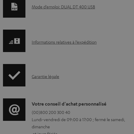
D
Mode d’emploi: DUAL DT 400 USB
o
c
u
I
m
Informations relatives à l’expédition
n
e
f
n
o
t
I
Garantie légale
r
s
n
m
t
f
a
é
o
D
Votre conseil d'achat personnalisé
t
l
r
é
(00)800 200 300 40
i
é
Lundi-vendredi de 09:00 à 17:00 ; fermé le samedi,
m
t
o
c
dimanche
a
a
n
h
et jours fériés.