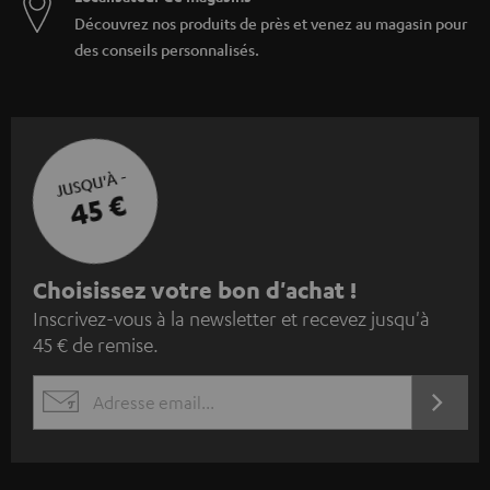
Découvrez nos produits de près et venez au magasin pour
des conseils personnalisés.
JUSQU'À -
45 €
I
Choisissez votre bon d'achat !
Inscrivez-vous à la newsletter et recevez jusqu'à
n
45 € de remise.
s
c
S'ABO
EMAIL
r
WIDGET
i
v