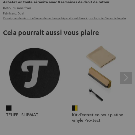
Achetez en toute sérénité avec 8 semaines de droit de retour
Retours
sans frais
Fabricant:
Dual
Consignes de sécurité
Pièces de rechange
Réparations
Mises à jour logiciel
Garantie légale
Cela pourrait aussi vous plaire
TEUFEL
Kit
TEUFEL SLIPMAT
Kit d'entretien pour platine
SLIPMAT
d'entretien
vinyle Pro-Ject
Noir
pour
platine