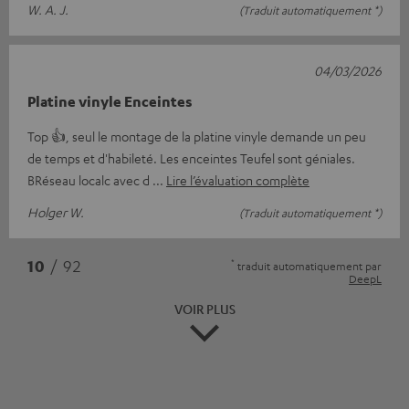
W. A. J.
(Traduit automatiquement *)
04/03/2026
Platine vinyle Enceintes
Top 👍, seul le montage de la platine vinyle demande un peu
de temps et d'habileté. Les enceintes Teufel sont géniales.
BRéseau localc avec d
Lire l’évaluation complète
Holger W.
(Traduit automatiquement *)
*
10
/ 92
traduit automatiquement par
DeepL
VOIR PLUS