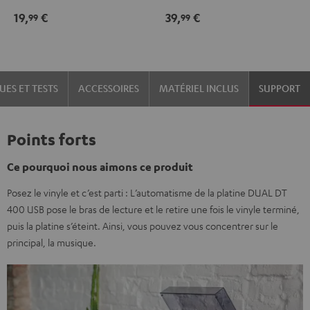
vinyle
19,
€
39,
€
99
99
Pro-
Ject
Noir
/
UES ET TESTS
ACCESSOIRES
MATÉRIEL INCLUS
SUPPORT
Or
Points forts
Ce pourquoi nous aimons ce produit
Posez le vinyle et c’est parti : L’automatisme de la platine DUAL DT
400 USB pose le bras de lecture et le retire une fois le vinyle terminé,
puis la platine s’éteint. Ainsi, vous pouvez vous concentrer sur le
principal, la musique.