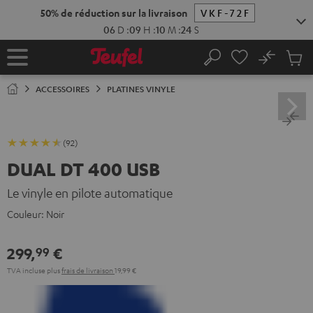
ERS LE
50% de réduction sur la livraison
VKF-72F
ONTENU
06
D
:
09
H
:
10
M
:
23
S
No
Sau
Page
Rechercher
Produi
d’accueil
du
ACCESSOIRES
PLATINES VINYLE
panier
(92)
DUAL DT 400 USB
Le vinyle en pilote automatique
Couleur:
Noir
299,
€
99
TVA incluse
plus
frais de livraison
19,99 €