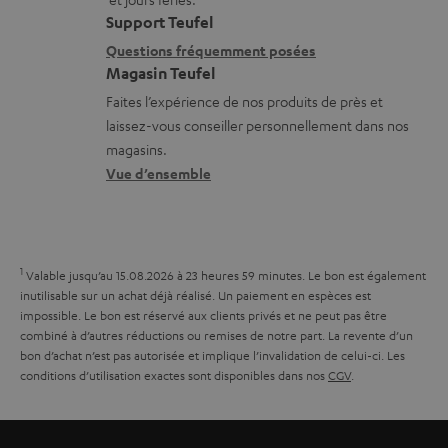
t
i
s
a
Support Teufel
i
l
r
Questions fréquemment posées
r
Magasin Teufel
o
s
e
g
Faites l’expérience de nos produits de près et
n
c
l
e
laissez-vous conseiller personnellement dans nos
s
o
a
a
magasins.
r
n
t
b
Vue d’ensemble
e
t
i
l
l
a
v
e
a
c
e
s
1
Valable jusqu’au 15.08.2026 à 23 heures 59 minutes.
Le bon est également
t
t
s
inutilisable sur un achat déjà réalisé. Un paiement en espèces est
i
impossible. Le bon est réservé aux clients privés et ne peut pas être
à
combiné à d’autres réductions ou remises de notre part. La revente d’un
v
l
bon d’achat n’est pas autorisée et implique l’invalidation de celui-ci. Les
e
conditions d’utilisation exactes sont disponibles dans nos
CGV
.
’
s
e
à
x