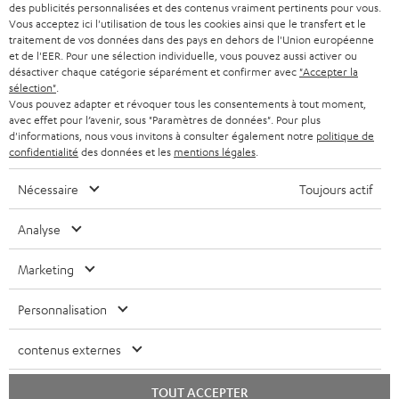
des publicités personnalisées et des contenus vraiment pertinents pour vous.
CASQUES AUDIO
e
Vous acceptez ici l'utilisation de tous les cookies ainsi que le transfert et le
PAYS-BAS
NEWSLETTER
traitement de vos données dans des pays en dehors de l'Union européenne
t
CASQUES BLUETOOTH AUDIO
et de l'EER. Pour une sélection individuelle, vous pouvez aussi activer ou
MAGASINS
désactiver chaque catégorie séparément et confirmer avec
"Accepter la
BELGIQUE
t
sélection"
.
SYSTEMES COMPLETS
e
AVANTAGES D’ACHAT
Vous pouvez adapter et révoquer tous les consentements à tout moment,
avec effet pour l’avenir, sous "Paramètres de données". Pour plus
FRANCE
r
ENCEINTES
d'informations, nous vous invitons à consulter également notre
politique de
L’HISTOIRE DE TEUFEL
confidentialité
des données et les
mentions légales
.
POLOGNE
ULTIMA
MANAGEMENT
Nécessaire
Toujours actif
ÉCOUTEURS INTRA-AURICULAIRES
ESPAGNE
DEVELOPPEMENT DURABLE
Analyse
Sous réserve de modifications techniques, de fautes de frappe et d’autres
FANSHOP
VALEURS
erreurs. Les accessoires figurant sur l’image ne font pas partie du contenu de
Marketing
ITALIE
livraison. D’éventuels frais d’élimination des batteries sont inclus dans le prix.
NOUVEAUTÉS
ACCESSIBILITÉ
Personnalisation
USA
©2026 Lautsprecher Teufel GmbH - Tous droits réservés.
contenus externes
Mentions légales
CGV
Politique de confidentialité
AUTRES PAYS
Paramètres de confidentialité
EU Data Act
renoncer au contrat ici
TOUT ACCEPTER