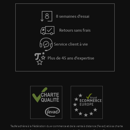
l
p
a
é
8 semaines d'essai
g
d
Retours sans frais
a
i
r
t
Service client à vie
a
i
n
Plus de 45 ans d'expertise
o
t
n
i
e
Teufel adhère à la Fédération du e-commerce et de la vente à distance (Fevad) et à sa charte