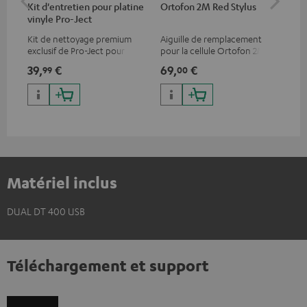
Kit d'entretien pour platine
Ortofon 2M Red Stylus
Or
vinyle Pro-Ject
To
Kit de nettoyage premium
Aiguille de remplacement
Cel
exclusif de Pro-Ject pour
pour la cellule Ortofon 2M
mob
disques vinyles et platines,
Red
off
39,
€
69,
€
99
99
00
disponible uniquement sur le
dyn
site de Teufel
cha
Matériel inclus
DUAL DT 400 USB
Téléchargement et support