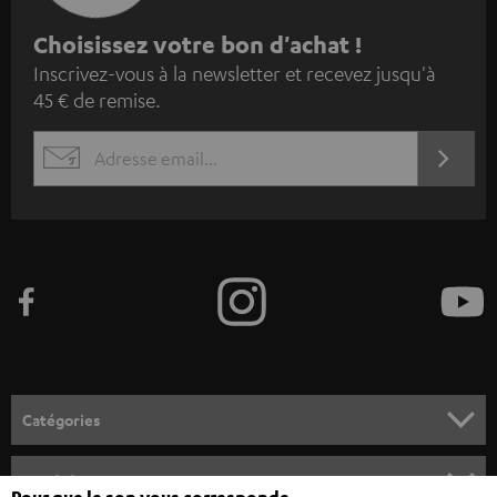
I
Choisissez votre bon d'achat !
Inscrivez-vous à la newsletter et recevez jusqu'à
n
45 € de remise.
s
c
S'ABO
EMAIL
r
WIDGET
i
v
e
z
-
v
o
Catégories
u
HOME CINEMA
s
Société