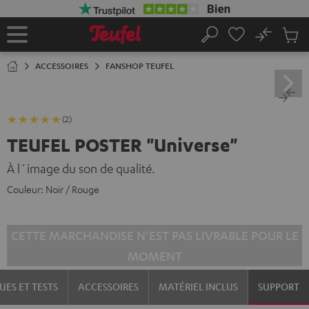
ERS LE
ONTENU
No
Sau
Page
Rechercher
Produi
d’accueil
du
ACCESSOIRES
FANSHOP TEUFEL
panier
(2)
TEUFEL POSTER "Universe"
À l´image du son de qualité.
Couleur:
Noir / Rouge
CETTE MARCHANDISE N’EST PAS LIVRABLE POUR LE
MOMENT
UES ET TESTS
ACCESSOIRES
MATÉRIEL INCLUS
SUPPORT