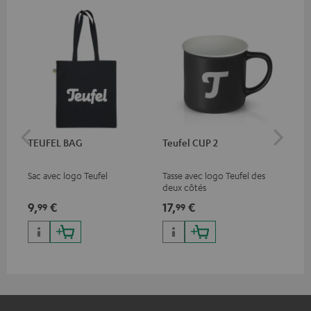
TEUFEL BAG
Teufel CUP 2
TE
Sac avec logo Teufel
Tasse avec logo Teufel des
Cas
deux côtés
log
9,
€
17,
€
24
99
99