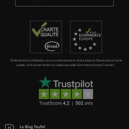
a
g
a
r
a
n
t
Teufel adhère à la Fédération du e-commerce et de la vente à distance (Fevad) et à sa charte
i
qualité. La Fevad est membre du réseau européen Ecommerce Europe Trustmark.
e
Le Blog Teufel