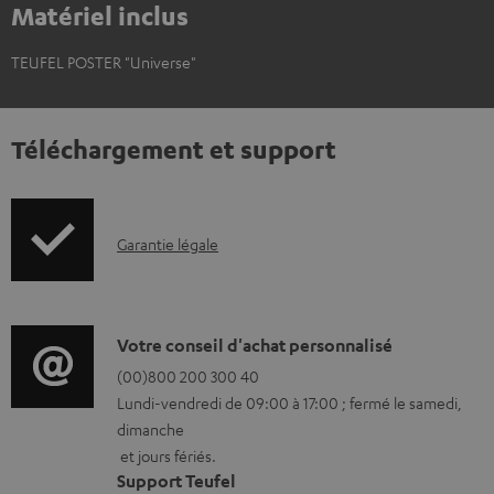
Matériel inclus
TEUFEL POSTER "Universe"
Téléchargement et support
I
Garantie légale
n
f
o
D
Votre conseil d'achat personnalisé
r
é
(00)800 200 300 40
Lundi-vendredi de 09:00 à 17:00 ; fermé le samedi,
m
t
dimanche
a
a
et jours fériés.
t
i
Support Teufel