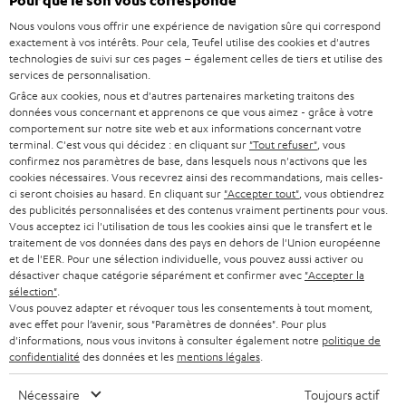
Pour que le son vous corresponde
à
SYSTEMES COMPLETS HOME CINEMA
Nous voulons vous offrir une expérience de navigation sûre qui correspond
SUPPORT
l
Boutiques en ligne Teufel
exactement à vos intérêts. Pour cela, Teufel utilise des cookies et d'autres
BARRES DE SON
technologies de suivi sur ces pages – également celles de tiers et utilise des
a
CARRIÈRE
services de personnalisation.
ALLEMAGNE
n
Grâce aux cookies, nous et d'autres partenaires marketing traitons des
STEREO
PRESSE
données vous concernant et apprenons ce que vous aimez - grâce à votre
e
AUTRICHE
comportement sur notre site web et aux informations concernant votre
SMART HOME
w
terminal. C'est vous qui décidez : en cliquant sur
"Tout refuser"
, vous
B2B
confirmez nos paramètres de base, dans lesquels nous n'activons que les
s
cookies nécessaires. Vous recevrez ainsi des recommandations, mais celles-
SUISSE
BLUETOOTH
BLOG
ci seront choisies au hasard. En cliquant sur
"Accepter tout"
, vous obtiendrez
l
des publicités personnalisées et des contenus vraiment pertinents pour vous.
CASQUES AUDIO
e
Vous acceptez ici l'utilisation de tous les cookies ainsi que le transfert et le
PAYS-BAS
NEWSLETTER
traitement de vos données dans des pays en dehors de l'Union européenne
t
CASQUES BLUETOOTH AUDIO
et de l'EER. Pour une sélection individuelle, vous pouvez aussi activer ou
MAGASINS
désactiver chaque catégorie séparément et confirmer avec
"Accepter la
BELGIQUE
t
sélection"
.
SYSTEMES COMPLETS
e
AVANTAGES D’ACHAT
Vous pouvez adapter et révoquer tous les consentements à tout moment,
avec effet pour l’avenir, sous "Paramètres de données". Pour plus
FRANCE
r
ENCEINTES
d'informations, nous vous invitons à consulter également notre
politique de
L’HISTOIRE DE TEUFEL
confidentialité
des données et les
mentions légales
.
POLOGNE
ULTIMA
MANAGEMENT
Nécessaire
Toujours actif