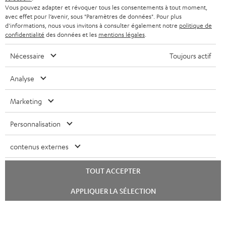
Vous pouvez adapter et révoquer tous les consentements à tout moment,
à
avec effet pour l’avenir, sous "Paramètres de données". Pour plus
SYSTEMES COMPLETS HOME CINEMA
SUPPORT
d'informations, nous vous invitons à consulter également notre
politique de
l
Boutiques en ligne Teufel
confidentialité
des données et les
mentions légales
.
BARRES DE SON
a
CARRIÈRE
ALLEMAGNE
Nécessaire
Toujours actif
n
STEREO
PRESSE
e
AUTRICHE
Analyse
SMART HOME
w
B2B
Marketing
s
SUISSE
BLUETOOTH
BLOG
l
Personnalisation
CASQUES AUDIO
e
PAYS-BAS
NEWSLETTER
contenus externes
t
CASQUES BLUETOOTH AUDIO
MAGASINS
BELGIQUE
t
TOUT ACCEPTER
SYSTEMES COMPLETS
e
AVANTAGES D’ACHAT
Lancer
FRANCE
APPLIQUER LA SÉLECTION
r
ENCEINTES
le
L’HISTOIRE DE TEUFEL
chat
POLOGNE
ULTIMA
MANAGEMENT