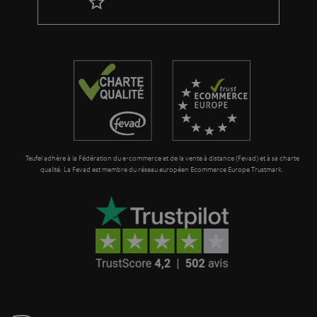
l
a
g
a
r
a
n
t
Teufel adhère à la Fédération du e-commerce et de la vente à distance (Fevad) et à sa charte
i
qualité. La Fevad est membre du réseau européen Ecommerce Europe Trustmark.
e