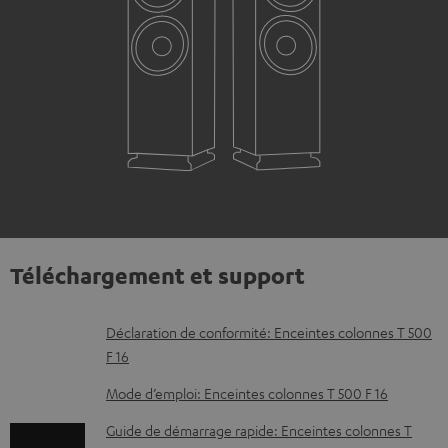
Téléchargement et support
D
Déclaration de conformité: Enceintes colonnes T 500
F 16
o
c
Mode d’emploi: Enceintes colonnes T 500 F 16
u
Guide de démarrage rapide: Enceintes colonnes T