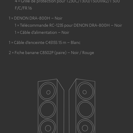
4 × Grille de protection pour T230C/T300/T500Mk2/T 500
F/C/FR 16
1 × DENON DRA-800H – Noir
1 × Télécommande RC-1235 pour DENON DRA-800H – Noir
1 × Câble d’alimentation – Noir
1 × Câble d’enceinte C4515S 15 m – Blanc
2 × Fiche banane C8502P (paire) – Noir / Rouge