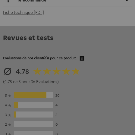
Fiche technique [PDF]
Revues et tests
Evaluations de nos client(e)s pour ce produit.
4.78
(4.78 de 5 pour 36 Evaluations)
5
30
4
4
3
2
2
0
1
0