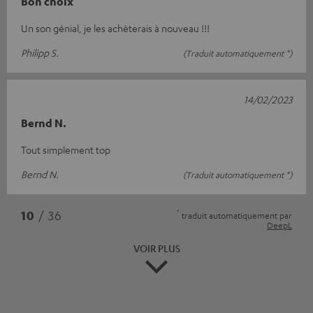
Bon choix
Un son génial, je les achèterais à nouveau !!!
Philipp S.
(Traduit automatiquement *)
14/02/2023
Bernd N.
Tout simplement top
Bernd N.
(Traduit automatiquement *)
*
10
/ 36
traduit automatiquement par
DeepL
VOIR PLUS