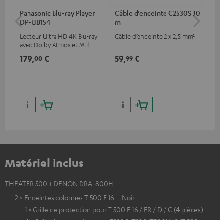
Panasonic Blu-ray Player
Câble d’enceinte C2530S 30
Câ
DP-UB154
m
av
Lecteur Ultra HD 4K Blu-ray
Câble d’enceinte 2 x 2,5 mm²
Câb
avec Dolby Atmos et Multi
pre
HDR, inclus HDR10+ pour une
for
179,
€
59,
€
16
00
99
qualité d’image incroyable et
50/
des couleurs contrastées
Matériel inclus
THEATER 500 + DENON DRA-800H
2 × Enceintes colonnes T 500 F 16 – Noir
1 × Grille de protection pour T 500 F 16 / FR / D / C (4 pièces)