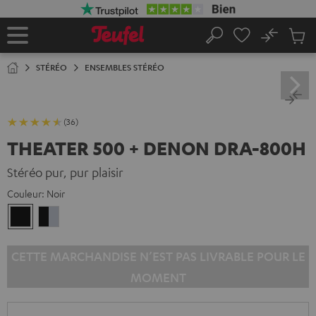
ERS LE
ONTENU
No
Sau
Page
Rechercher
Produi
d’accueil
du
STÉRÉO
ENSEMBLES STÉRÉO
panier
(36)
THEATER 500 + DENON DRA-800H
Stéréo pur, pur plaisir
Couleur:
Noir
Noir
Noir
/
Argent
CETTE MARCHANDISE N’EST PAS LIVRABLE POUR LE
MOMENT