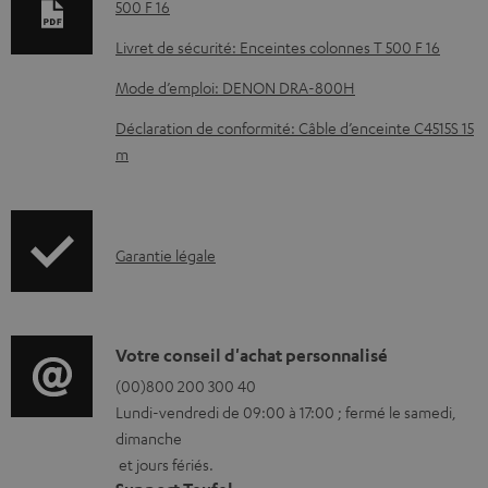
m
500 F 16
e
Livret de sécurité: Enceintes colonnes T 500 F 16
n
Mode d’emploi: DENON DRA-800H
t
Déclaration de conformité: Câble d’enceinte C4515S 15
s
m
t
é
l
I
Garantie légale
é
n
c
f
h
o
D
Votre conseil d'achat personnalisé
a
r
é
(00)800 200 300 40
r
Lundi-vendredi de 09:00 à 17:00 ; fermé le samedi,
m
t
g
dimanche
a
a
e
et jours fériés.
t