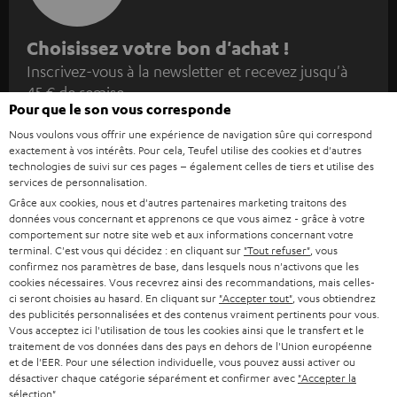
I
Choisissez votre bon d'achat !
Inscrivez-vous à la newsletter et recevez jusqu'à
n
45 € de remise.
s
Pour que le son vous corresponde
c
Nous voulons vous offrir une expérience de navigation sûre qui correspond
S'ABO
EMAIL
r
exactement à vos intérêts. Pour cela, Teufel utilise des cookies et d'autres
technologies de suivi sur ces pages – également celles de tiers et utilise des
WIDGET
i
services de personnalisation.
Grâce aux cookies, nous et d'autres partenaires marketing traitons des
v
données vous concernant et apprenons ce que vous aimez - grâce à votre
e
comportement sur notre site web et aux informations concernant votre
terminal. C'est vous qui décidez : en cliquant sur
"Tout refuser"
, vous
z
confirmez nos paramètres de base, dans lesquels nous n'activons que les
cookies nécessaires. Vous recevrez ainsi des recommandations, mais celles-
-
ci seront choisies au hasard. En cliquant sur
"Accepter tout"
, vous obtiendrez
v
des publicités personnalisées et des contenus vraiment pertinents pour vous.
Vous acceptez ici l'utilisation de tous les cookies ainsi que le transfert et le
o
traitement de vos données dans des pays en dehors de l'Union européenne
Catégories
et de l'EER. Pour une sélection individuelle, vous pouvez aussi activer ou
u
désactiver chaque catégorie séparément et confirmer avec
"Accepter la
HOME CINEMA
s
sélection"
.
Société