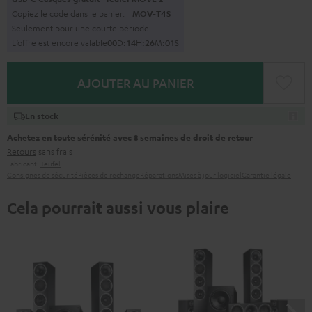
Copiez le code dans le panier.
MOV-T4S
Seulement pour une courte période
L’offre est encore valable
0
0
D
:
1
4
H
:
2
6
M
:
0
0
S
AJOUTER AU PANIER
En stock
Achetez en toute sérénité avec 8 semaines de droit de retour
Retours
sans frais
Fabricant:
Teufel
Consignes de sécurité
Pièces de rechange
Réparations
Mises à jour logiciel
Garantie légale
Cela pourrait aussi vous plaire