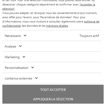
et de l'EER. Pour une sélection individuelle, vous pouvez aussi activer ou
dipolaires T 500 D 16
é
désactiver chaque catégorie séparément et confirmer avec
"Accepter la
sélection"
.
l
Mode d’emploi: Caisson de basses actif S 6000 SW
Vous pouvez adapter et révoquer tous les consentements à tout moment,
é
avec effet pour l’avenir, sous "Paramètres de données". Pour plus
Guide de démarrage rapide: Caisson de basses actif S
d'informations, nous vous invitons à consulter également notre
politique de
c
6000 SW
confidentialité
des données et les
mentions légales
.
h
Livret de sécurité: Caisson de basses actif S 6000 SW
Nécessaire
Toujours actif
a
r
Analyse
g
I
Informations relatives à l’expédition
Marketing
e
n
a
Personnalisation
f
b
o
contenus externes
l
I
Garantie légale
r
e
n
TOUT ACCEPTER
m
s
f
Lancer
a
APPLIQUER LA SÉLECTION
le
o
D
Votre conseil d'achat personnalisé
chat
t