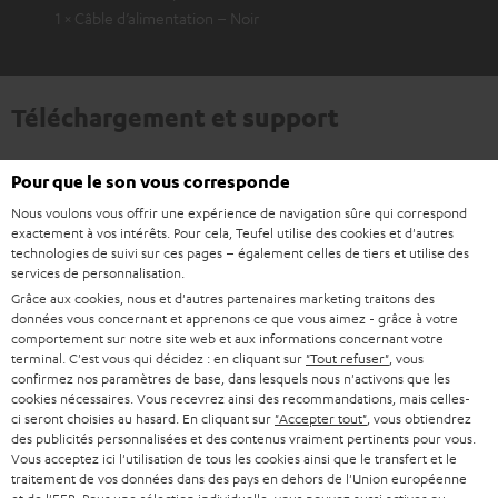
1 × Câble d’alimentation – Noir
Téléchargement et support
D
Déclaration de conformité: Enceintes colonnes T 500
Pour que le son vous corresponde
F 16
o
Nous voulons vous offrir une expérience de navigation sûre qui correspond
exactement à vos intérêts. Pour cela, Teufel utilise des cookies et d'autres
c
Mode d’emploi: Enceintes colonnes T 500 F 16
technologies de suivi sur ces pages – également celles de tiers et utilise des
services de personnalisation.
u
Guide de démarrage rapide: Enceintes colonnes T
Grâce aux cookies, nous et d'autres partenaires marketing traitons des
m
500 F 16
données vous concernant et apprenons ce que vous aimez - grâce à votre
comportement sur notre site web et aux informations concernant votre
e
Livret de sécurité: Enceintes colonnes T 500 F 16
terminal. C'est vous qui décidez : en cliquant sur
"Tout refuser"
, vous
n
confirmez nos paramètres de base, dans lesquels nous n'activons que les
Mode d’emploi: Enceinte centrale T 500 C 16
cookies nécessaires. Vous recevrez ainsi des recommandations, mais celles-
t
ci seront choisies au hasard. En cliquant sur
"Accepter tout"
, vous obtiendrez
Mode d’emploi: Paire d'enceintes dipolaires T 500 D 16
des publicités personnalisées et des contenus vraiment pertinents pour vous.
s
Vous acceptez ici l'utilisation de tous les cookies ainsi que le transfert et le
t
traitement de vos données dans des pays en dehors de l'Union européenne
Guide de démarrage rapide: Paire d'enceintes