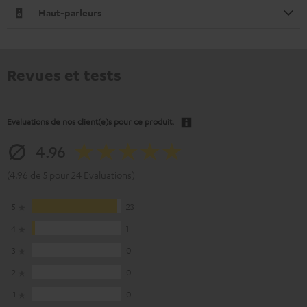
Haut-parleurs
Revues et tests
Evaluations de nos client(e)s pour ce produit.
4.96
(4.96 de 5 pour 24 Evaluations)
5
23
4
1
3
0
2
0
1
0