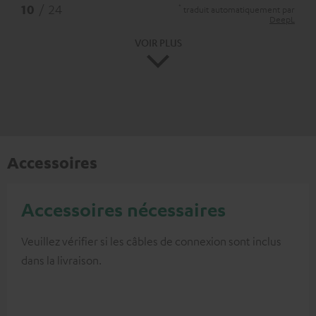
*
10
/ 24
traduit automatiquement par
DeepL
VOIR PLUS
Accessoires
Accessoires nécessaires
Veuillez vérifier si les câbles de connexion sont inclus
dans la livraison.