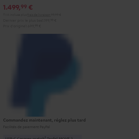
1.499,
€
99
TVA incluse
plus
frais de livraison
99,99 €
Dernier prix le plus bas
1.199,
99
€
Prix d'origine
1.699,
99
€
Commandez maintenant, réglez plus tard
Facilités de paiement PayPal
1
USB-C Casques gratuit
Teufel MOVE 2