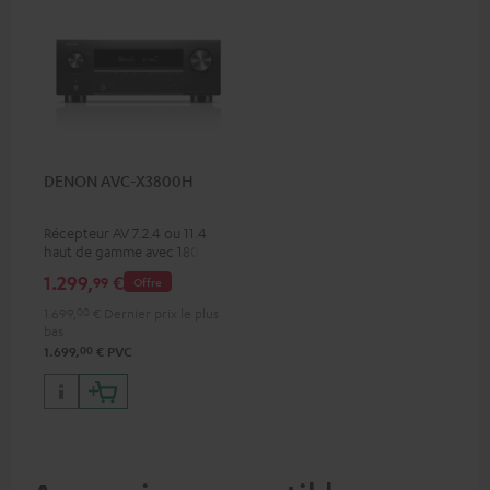
DENON AVC-X3800H
Récepteur AV 7.2.4 ou 11.4
haut de gamme avec 180
watts de puissance de sortie
1.299,
€
99
Offre
par canal
1.699,
00
€
Dernier prix le plus
bas
00
1.699,
€
PVC