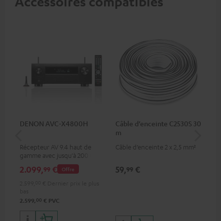
Accessoires compatibles
DENON AVC-X4800H
Câble d’enceinte C2530S 30
Câ
m
30
Récepteur AV 9.4 haut de
Câble d’enceinte 2 x 2,5 mm²
Câb
gamme avec jusqu'à 200 watts
de puissance de sortie par
2.099,
€
59,
€
99
99
99
Offre
canal, supporte le traitement
11.4 canaux
2.599,
00
€
Dernier prix le plus
bas
00
2.599,
€
PVC