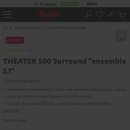
ERS LE
ONTENU
No
Sau
Page
Rechercher
Produi
d’accueil
du
HOME CINÉMA
ENCEINTES CLASSIQUES
panier
PROMO
(24)
THEATER 500 Surround "ensemble
5.1"
Cinema Paradiso
Ensemble home cinéma 5.1 pour une véritable ambiance de cinéma
Avec enceintes arrière dipolaires commutables
Caisson de basses 300 mm, performances exceptionnelles
Voir plus
Couleur:
Noir