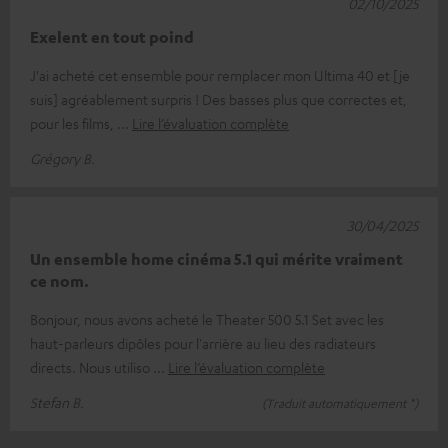
02/10/2025
Exelent en tout poind
J'ai acheté cet ensemble pour remplacer mon Ultima 40 et [je
suis] agréablement surpris ! Des basses plus que correctes et,
pour les films,
Lire l’évaluation complète
Grégory B.
30/04/2025
Un ensemble home cinéma 5.1 qui mérite vraiment
ce nom.
Bonjour, nous avons acheté le Theater 500 5.1 Set avec les
haut-parleurs dipôles pour l'arrière au lieu des radiateurs
directs. Nous utiliso
Lire l’évaluation complète
Stefan B.
(Traduit automatiquement *)