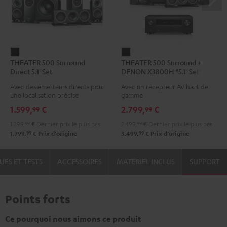
THEATER
THEATER
THEATER 500 Surround
THEATER 500 Surround +
500
500
Direct 5.1-Set
DENON X3800H "5.1-Set"
Surround
Surround
Avec des émetteurs directs pour
Avec un récepteur AV haut de
Direct
+
une localisation précise
gamme
5.1-
DENON
1.599,
€
2.799,
€
99
99
Set
X3800H
1.299,
99
€
Dernier prix le plus bas
2.499,
99
€
Dernier prix le plus bas
Noir
"5.1-
99
99
1.799,
€
Prix d'origine
3.499,
€
Prix d'origine
Set"
Noir
UES ET TESTS
ACCESSOIRES
MATÉRIEL INCLUS
SUPPORT
Points forts
Ce pourquoi nous aimons ce produit