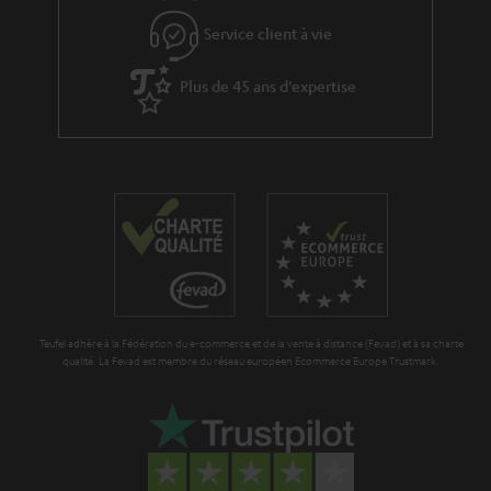
e
s
Service client à vie
à
Plus de 45 ans d'expertise
l
a
g
a
r
a
n
t
Teufel adhère à la Fédération du e-commerce et de la vente à distance (Fevad) et à sa charte
i
qualité. La Fevad est membre du réseau européen Ecommerce Europe Trustmark.
e