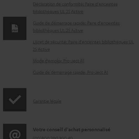
c
Déclaration de conformité: Paire d'enceintes
bibliothèques UL 25 Active
u
m
Guide de démarrage rapide: Paire d'enceintes
bibliothèques UL 25 Active
e
n
Livret de sécurité: Paire d'enceintes bibliothèques UL
t
25 Active
s
Mode d’emploi: Pro-Ject A1
t
Guide de démarrage rapide: Pro-Ject A1
é
l
é
I
Garantie légale
c
n
h
f
a
o
D
Votre conseil d'achat personnalisé
r
r
(00)800 200 300 40