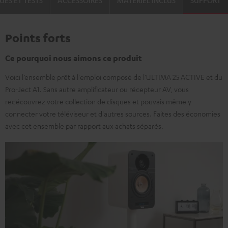
UES ET TESTS
ACCESSOIRES
MATÉRIEL INCLUS
SUPPORT
Black
White
Points forts
Ce pourquoi nous aimons ce produit
Voici l’ensemble prêt à l'emploi composé de l'ULTIMA 25 ACTIVE et du
Pro-Ject A1. Sans autre amplificateur ou récepteur AV, vous
redécouvrez votre collection de disques et pouvais même y
connecter votre téléviseur et d'autres sources. Faites des économies
avec cet ensemble par rapport aux achats séparés.