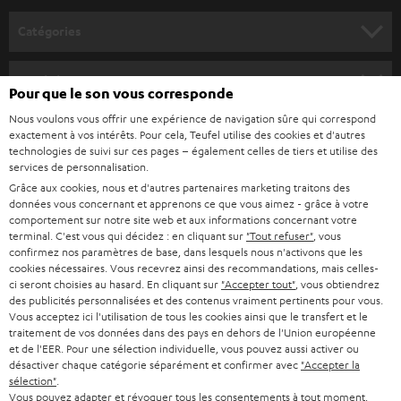
o
Catégories
u
HOME CINEMA
s
Société
Pour que le son vous corresponde
à
SYSTEMES COMPLETS HOME CINEMA
Nous voulons vous offrir une expérience de navigation sûre qui correspond
SUPPORT
l
Boutiques en ligne Teufel
exactement à vos intérêts. Pour cela, Teufel utilise des cookies et d'autres
BARRES DE SON
technologies de suivi sur ces pages – également celles de tiers et utilise des
a
CARRIÈRE
services de personnalisation.
ALLEMAGNE
n
Grâce aux cookies, nous et d'autres partenaires marketing traitons des
STEREO
PRESSE
données vous concernant et apprenons ce que vous aimez - grâce à votre
e
AUTRICHE
comportement sur notre site web et aux informations concernant votre
SMART HOME
w
terminal. C'est vous qui décidez : en cliquant sur
"Tout refuser"
, vous
B2B
confirmez nos paramètres de base, dans lesquels nous n'activons que les
s
cookies nécessaires. Vous recevrez ainsi des recommandations, mais celles-
SUISSE
BLUETOOTH
BLOG
ci seront choisies au hasard. En cliquant sur
"Accepter tout"
, vous obtiendrez
l
des publicités personnalisées et des contenus vraiment pertinents pour vous.
CASQUES AUDIO
e
Vous acceptez ici l'utilisation de tous les cookies ainsi que le transfert et le
PAYS-BAS
NEWSLETTER
traitement de vos données dans des pays en dehors de l'Union européenne
t
CASQUES BLUETOOTH AUDIO
et de l'EER. Pour une sélection individuelle, vous pouvez aussi activer ou
MAGASINS
désactiver chaque catégorie séparément et confirmer avec
"Accepter la
BELGIQUE
t
sélection"
.
SYSTEMES COMPLETS
e
AVANTAGES D’ACHAT
Vous pouvez adapter et révoquer tous les consentements à tout moment,