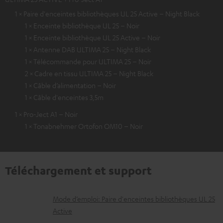
1 × Paire d'enceintes bibliothèques UL 25 Active – Night Black
1 × Enceinte bibliothèque UL 25 – Noir
1 × Enceinte bibliothèque UL 25 Active – Noir
1 × Antenne DAB ULTIMA 25 – Night Black
1 × Télécommande pour ULTIMA 25 – Noir
2 × Cadre en tissu ULTIMA 25 – Night Black
1 × Câble d’alimentation – Noir
1 × Câble d'enceintes 3,5m
1 × Pro-Ject A1 – Noir
1 × Tonabnehmer Ortofon OM10 – Noir
Téléchargement et support
D
Mode d’emploi: Paire d'enceintes bibliothèques UL 25
Active
o