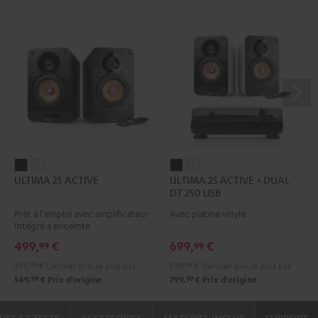
ULTIMA
ULTIMA
ULTIMA
ULTIMA
ULTIMA 25 ACTIVE
ULTIMA 25 ACTIVE + DUAL
25
25
25
25
DT 250 USB
ACTIVE
ACTIVE
ACTIVE
ACTIVE
Prêt à l'emploi avec amplificateur
Avec platine vinyle
Night
Pure
+
+
intégré à enceinte
Black
White
DUAL
DUAL
499,
€
699,
€
99
99
DT
DT
399,
99
€
Dernier prix le plus bas
599,
99
€
Dernier prix le plus bas
250
250
99
99
549,
€
Prix d'origine
799,
€
Prix d'origine
USB
USB
Night
Pure