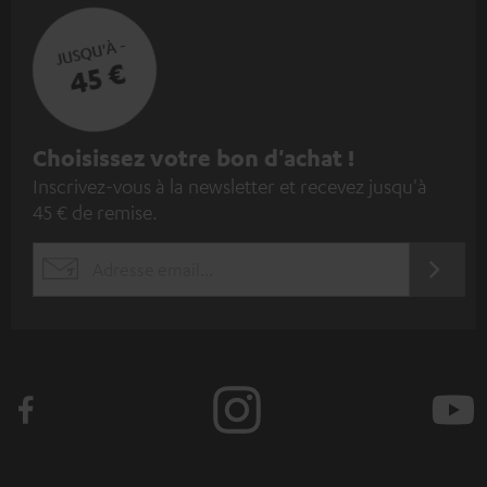
JUSQU'À -
45 €
I
Choisissez votre bon d'achat !
Inscrivez-vous à la newsletter et recevez jusqu'à
n
45 € de remise.
s
c
S'ABO
EMAIL
r
WIDGET
i
v
e
z
-
v