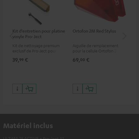
Kit d'entretien pour platine
Ortofon 2M Red Stylus
Or
vinyle Pro-Ject
To
Kit de nettoyage premium
Aiguille de remplacement
Cel
exclusif de Pro-Ject pour
pour la cellule Ortofon 2M
mob
disques vinyles et platines,
Red
off
39,
€
69,
€
99
99
00
disponible uniquement sur le
dyn
site de Teufel
cha
Matériel inclus
ULTIMA 25 ACTIVE + Pro-Ject A1