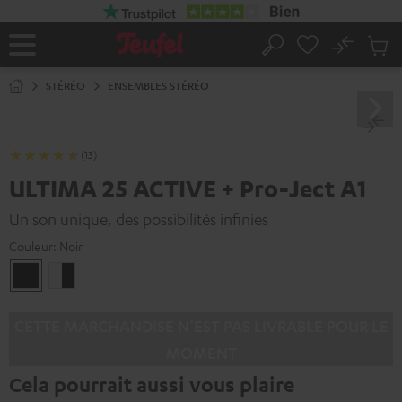
ERS LE
ONTENU
No
Sau
Page
Rechercher
Produi
d’accueil
du
STÉRÉO
ENSEMBLES STÉRÉO
panier
(13)
ULTIMA 25 ACTIVE + Pro-Ject A1
Un son unique, des possibilités infinies
Couleur:
Noir
Noir
Blanc
/
Noir
CETTE MARCHANDISE N’EST PAS LIVRABLE POUR LE
MOMENT
Cela pourrait aussi vous plaire