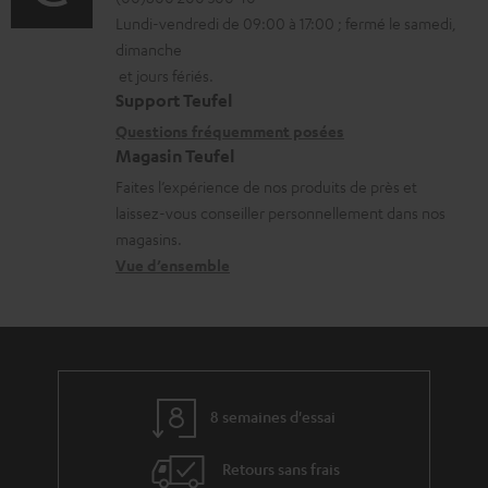
é
g
Lundi-vendredi de 09:00 à 17:00 ; fermé le samedi,
m
t
e
dimanche
a
a
et jours fériés.
a
t
i
Support Teufel
b
i
l
Questions fréquemment posées
l
Magasin Teufel
o
s
e
Faites l’expérience de nos produits de près et
n
c
s
laissez-vous conseiller personnellement dans nos
s
o
magasins.
r
n
Vue d’ensemble
e
t
l
a
a
c
t
t
8 semaines d'essai
i
v
Retours sans frais