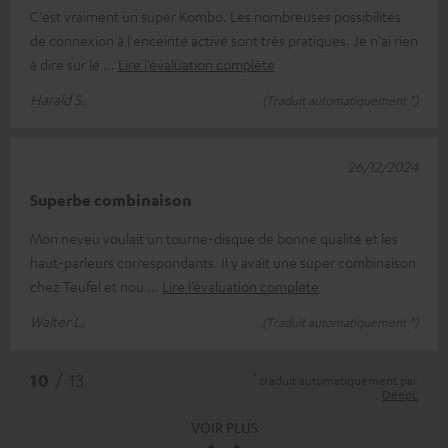
C'est vraiment un super Kombo. Les nombreuses possibilités
de connexion à l'enceinte active sont très pratiques. Je n'ai rien
à dire sur le
Lire l’évaluation complète
Harald S.
(Traduit automatiquement *)
26/12/2024
Superbe combinaison
Mon neveu voulait un tourne-disque de bonne qualité et les
haut-parleurs correspondants. Il y avait une super combinaison
chez Teufel et nou
Lire l’évaluation complète
Walter L.
(Traduit automatiquement *)
*
10
/ 13
traduit automatiquement par
DeepL
VOIR PLUS