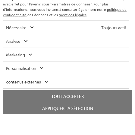
avec effet pour l’avenir, sous "Paramètres de données". Pour plus
FRANCE
r
ENCEINTES
d'informations, nous vous invitons à consulter également notre
politique de
L’HISTOIRE DE TEUFEL
confidentialité
des données et les
mentions légales
.
POLOGNE
ULTIMA
MANAGEMENT
Nécessaire
Toujours actif
ÉCOUTEURS INTRA-AURICULAIRES
ESPAGNE
DEVELOPPEMENT DURABLE
Analyse
Sous réserve de modifications techniques, de fautes de frappe et d’autres
FANSHOP
VALEURS
erreurs. Les accessoires figurant sur l’image ne font pas partie du contenu de
Marketing
ITALIE
livraison. D’éventuels frais d’élimination des batteries sont inclus dans le prix.
NOUVEAUTÉS
ACCESSIBILITÉ
Personnalisation
USA
©2026 Lautsprecher Teufel GmbH - Tous droits réservés.
contenus externes
Mentions légales
CGV
Politique de confidentialité
AUTRES PAYS
Paramètres de confidentialité
EU Data Act
renoncer au contrat ici
TOUT ACCEPTER
Lancer
APPLIQUER LA SÉLECTION
le
chat