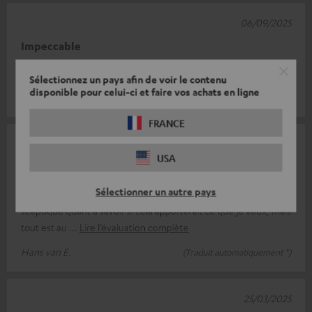
06/09/2025
Impeccable
Très satisfait, bon son !
Sélectionnez un pays afin de voir le contenu
disponible pour celui-ci et faire vos achats en ligne
Martin O.
(Traduit automatiquement *)
FRANCE
07/08/2025
USA
Topper avec une belle sonorité
Sélectionner un autre pays
Je suis agréablement surpris par cet ensemble, j'étais un peu
sceptique quant à savoir si cela apporterait ce que je veux, mais
tout est au
Lire l’évaluation complète
Hans van E.
(Traduit automatiquement *)
25/03/2025