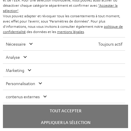
et de l'EER. Pour une sélection individuelle, vous pouvez aussi activer ou
désactiver chaque catégorie séparément et confirmer avec
"Accepter la
Accessoires compatibles
sélection"
.
Vous pouvez adapter et révoquer tous les consentements à tout moment,
avec effet pour l’avenir, sous "Paramètres de données". Pour plus
d'informations, nous vous invitons à consulter également notre
politique de
confidentialité
des données et les
mentions légales
.
Nécessaire
Toujours actif
Analyse
Marketing
Panasonic Blu-ray Player
Câble HDMI® haute vitesse
Câ
Personnalisation
DP-UB154
avec Ethernet
m
Lecteur Ultra HD 4K Blu-ray
Câble HDMI high speed
Câb
contenus externes
avec Dolby Atmos et Multi
prenant en charge tous les
HDR, inclus HDR10+ pour une
formats 2.0 comme 4K
179,
€
16,
€
59
00
99
TOUT ACCEPTER
qualité d’image incroyable et
50/60p et 4K 3D
des couleurs contrastées
Lancer
APPLIQUER LA SÉLECTION
le
chat