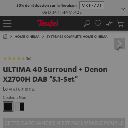
ERS LE
ONTENU
No
Sau
Page
Rechercher
Produi
d’accueil
du
HOME CINÉMA
SYSTÈMES COMPLETS HOME CINÉMA
panier
(16)
ULTIMA 40 Surround + Denon
X2700H DAB "5.1-Set"
Le vrai cinéma.
Couleur:
Noir
Noir
Blanc
/
Noir
CETTE MARCHANDISE N’EST PAS LIVRABLE POUR LE