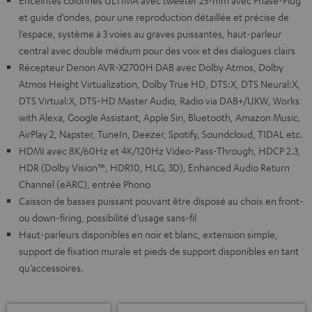
Enceintes colonnes ULTIMA avec tweeter 25-mm avec Phase-Plug
et guide d’ondes, pour une reproduction détaillée et précise de
l’espace, système à 3 voies au graves puissantes, haut-parleur
central avec double médium pour des voix et des dialogues clairs
Récepteur Denon AVR-X2700H DAB avec Dolby Atmos, Dolby
Atmos Height Virtualization, Dolby True HD, DTS:X, DTS Neural:X,
DTS Virtual:X, DTS-HD Master Audio, Radio via DAB+/UKW, Works
with Alexa, Google Assistant, Apple Siri, Bluetooth, Amazon Music,
AirPlay 2, Napster, TuneIn, Deezer, Spotify, Soundcloud, TIDAL etc.
HDMI avec 8K/60Hz et 4K/120Hz Video-Pass-Through, HDCP 2.3,
HDR (Dolby Vision™, HDR10, HLG, 3D), Enhanced Audio Return
Channel (eARC), entrée Phono
Caisson de basses puissant pouvant être disposé au choix en front-
ou down-firing, possibilité d’usage sans-fil
Haut-parleurs disponibles en noir et blanc, extension simple,
support de fixation murale et pieds de support disponibles en tant
qu’accessoires.