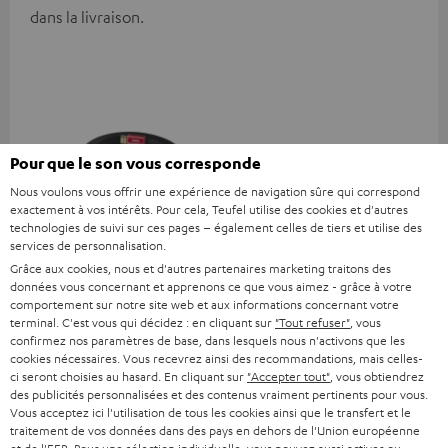
dans la livraison.
Pour que le son vous corresponde
Nous voulons vous offrir une expérience de navigation sûre qui correspond
exactement à vos intérêts. Pour cela, Teufel utilise des cookies et d'autres
technologies de suivi sur ces pages – également celles de tiers et utilise des
services de personnalisation.
Câble HDMI® haute vitesse
Grâce aux cookies, nous et d'autres partenaires marketing traitons des
avec Ethernet
données vous concernant et apprenons ce que vous aimez - grâce à votre
comportement sur notre site web et aux informations concernant votre
Câble HDMI high speed
terminal. C'est vous qui décidez : en cliquant sur
"Tout refuser"
, vous
prenant en charge tous les
confirmez nos paramètres de base, dans lesquels nous n'activons que les
formats 2.0 comme 4K
16,
€
99
cookies nécessaires. Vous recevrez ainsi des recommandations, mais celles-
50/60p et 4K 3D
ci seront choisies au hasard. En cliquant sur
"Accepter tout"
, vous obtiendrez
des publicités personnalisées et des contenus vraiment pertinents pour vous.
Vous acceptez ici l'utilisation de tous les cookies ainsi que le transfert et le
traitement de vos données dans des pays en dehors de l'Union européenne