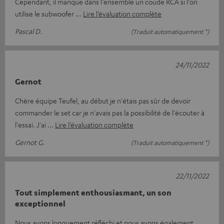
Cependant, il manque dans l'ensemble un coude RCA si l'on
utilise le subwoofer
Lire l’évaluation complète
Pascal D.
(Traduit automatiquement *)
24/11/2022
Gernot
Chère équipe Teufel, au début je n'étais pas sûr de devoir
commander le set car je n'avais pas la possibilité de l'écouter à
l'essai. J'ai
Lire l’évaluation complète
Gernot G.
(Traduit automatiquement *)
22/11/2022
Tout simplement enthousiasmant, un son
exceptionnel
Nous avons longuement réfléchi et nous avons également