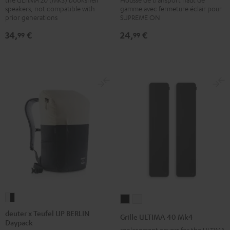
SUPREME
SUPREME
Mk4
Mk4
speakers, not compatible with
gamme avec fermeture éclair pour
ON
ON
(Paire)
(Paire)
prior generations
SUPREME ON
Bag
Bag
Noir
Blanc
34,
€
24,
€
99
99
Sand
Noir
Bone
deuter
Grille
Grille
x
ULTIMA
ULTIMA
deuter x Teufel UP BERLIN
Grille ULTIMA 40 Mk4
Daypack
Teufel
40
40
replacement covers for the ULTIMA