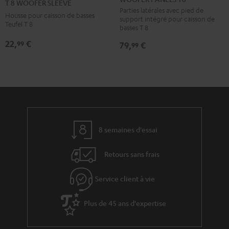
T 8 WOOFER SLEEVE
T8
WOOFER
Parties latérales avec pied de
Housse pour caisson de basses
support intégré pour caisson de
Blanc
SLEEVE
Teufel T 8
basses T 8
Gris
22,
€
99
79,
€
99
8 semaines d'essai
Retours sans frais
Service client à vie
Plus de 45 ans d'expertise