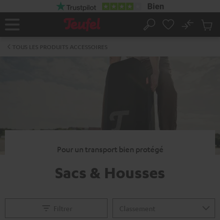
ERS LE
ONTENU
No
Sau
Page
Rechercher
Produi
d’accueil
du
TOUS LES PRODUITS ACCESSOIRES
panier
Pour un transport bien protégé
Sacs & Housses
Filtrer