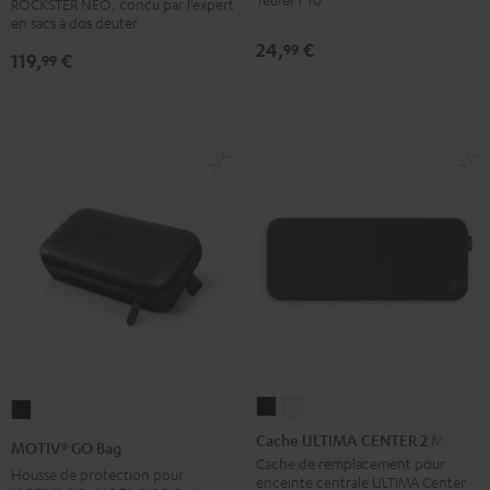
ROCKSTER NEO, conçu par l’expert
Gris
Teufel
en sacs à dos deuter
24,
€
ROCKSTER
99
119,
€
99
AIR
2
/
NEO
Noir
Cache
Cache
MOTIV®
ULTIMA
ULTIMA
GO
Cache ULTIMA CENTER 2 Mk4
MOTIV® GO Bag
CENTER
CENTER
Bag
Cache de remplacement pour
Housse de protection pour
enceinte centrale ULTIMA Center
2
2
Noir