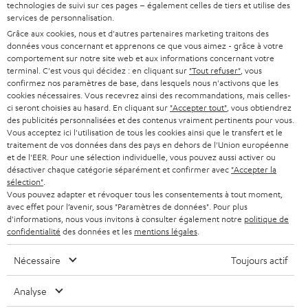
SUPPORT
technologies de suivi sur ces pages – également celles de tiers et utilise des
l
Boutiques en ligne Teufel
services de personnalisation.
BARRES DE SON
a
Grâce aux cookies, nous et d'autres partenaires marketing traitons des
CARRIÈRE
ALLEMAGNE
données vous concernant et apprenons ce que vous aimez - grâce à votre
n
STEREO
comportement sur notre site web et aux informations concernant votre
PRESSE
e
terminal. C'est vous qui décidez : en cliquant sur
"Tout refuser"
, vous
AUTRICHE
confirmez nos paramètres de base, dans lesquels nous n'activons que les
SMART HOME
w
B2B
cookies nécessaires. Vous recevrez ainsi des recommandations, mais celles-
ci seront choisies au hasard. En cliquant sur
"Accepter tout"
, vous obtiendrez
s
SUISSE
BLUETOOTH
des publicités personnalisées et des contenus vraiment pertinents pour vous.
BLOG
l
Vous acceptez ici l'utilisation de tous les cookies ainsi que le transfert et le
traitement de vos données dans des pays en dehors de l'Union européenne
CASQUES AUDIO
e
PAYS-BAS
NEWSLETTER
et de l'EER. Pour une sélection individuelle, vous pouvez aussi activer ou
désactiver chaque catégorie séparément et confirmer avec
"Accepter la
t
CASQUES BLUETOOTH AUDIO
sélection"
.
MAGASINS
BELGIQUE
t
Vous pouvez adapter et révoquer tous les consentements à tout moment,
avec effet pour l’avenir, sous "Paramètres de données". Pour plus
SYSTEMES COMPLETS
e
AVANTAGES D’ACHAT
d'informations, nous vous invitons à consulter également notre
politique de
FRANCE
confidentialité
des données et les
mentions légales
.
r
ENCEINTES
L’HISTOIRE DE TEUFEL
Nécessaire
Toujours actif
POLOGNE
ULTIMA
MANAGEMENT
Analyse
ÉCOUTEURS INTRA-AURICULAIRES
ESPAGNE
DEVELOPPEMENT DURABLE