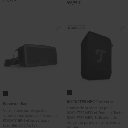
59,
€
99
NOUVEAU
ROCKSTER
Boomster
NEO
Bag
ROCKSTER NEO Protector
Boomster Bag
Protector
Noir
Housse de protection pour
Sac de transport élégant et
ROCKSTER NEO et Fender x Teufel
Noir
robuste avec bandoulière pour la
ROCKSTER NEO. Utilisation de
BOOMSTER 4 et les éditions
l’enceinte possible même avec la
spéciales BOOMSTER.
housse.