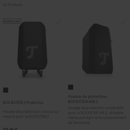
16 Produits
NOUVEAU
Housse
ROCKSTER
de
Housse de protection
2
ROCKSTER AIR 2
protection
ROCKSTER 2 Protector
Protector
Housse de protection universelle
ROCKSTER
Noir
Housse de protection conçue sur
pour la ROCKSTER AIR 2, utilisable
AIR
mesure pour la ROCKSTER 2
même pendant le fonctionnement
2
de l’enceinte.
79,
€
Noir
99