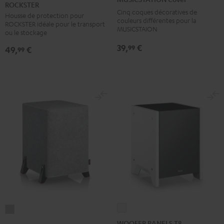
ROCKSTER
protection
Bleu
Jaune
Gris
Noir
Cinq coques décoratives de
Housse de protection pour
pour
couleurs différentes pour la
ROCKSTER idéale pour le transport
ROCKSTER
MUSICSTAION
ou le stockage
Noir
39,
€
99
49,
€
99
WOOFER
T
PANELS
8
WOOFER PANELS T8