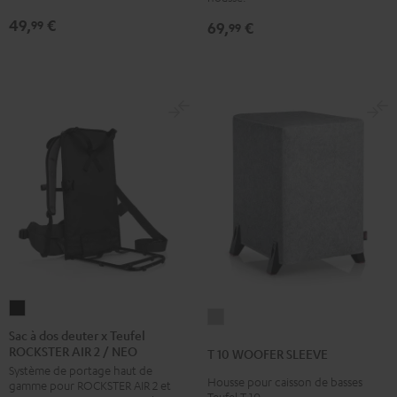
49,
€
99
69,
€
99
Sac
T
à
Sac à dos deuter x Teufel
10
ROCKSTER AIR 2 / NEO
dos
T 10 WOOFER SLEEVE
WOOFER
Système de portage haut de
deuter
SLEEVE
Housse pour caisson de basses
gamme pour ROCKSTER AIR 2 et
x
Teufel T 10