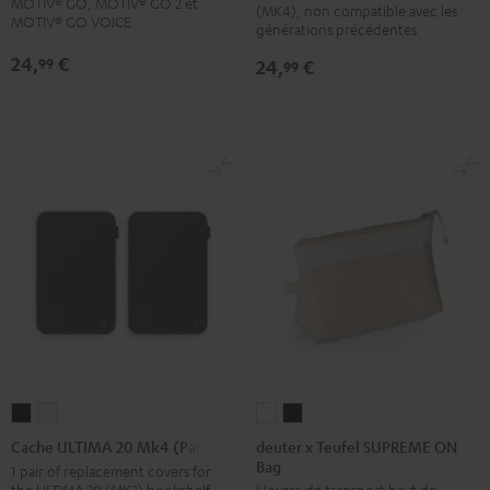
MOTIV® GO, MOTIV® GO 2 et
(MK4), non compatible avec les
MOTIV® GO VOICE
Mk4
Mk4
générations précédentes
Noir
Blanc
24,
€
99
24,
€
99
deuter
deuter
Cache
Cache
x
x
ULTIMA
ULTIMA
deuter x Teufel SUPREME ON
Cache ULTIMA 20 Mk4 (Paire)
Bag
Teufel
Teufel
20
20
1 pair of replacement covers for
the ULTIMA 20 (MK3) bookshelf
Housse de transport haut de