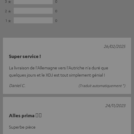
3
0
2
0
1
0
26/02/2025
Super service !
La livraison de l'Allemagne vers l'Autriche n'a duré que
quelques jours et le XDJ est tout simplement génial !
Daniel C.
(Traduit automatiquement *)
24/11/2023
Alles prima 👌🏻
Superbe pièce