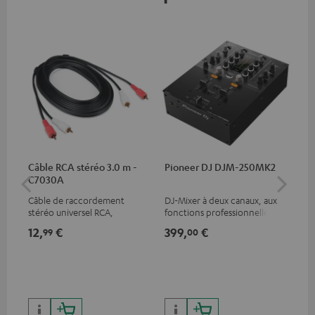
Câble RCA stéréo 3.0 m -
Pioneer DJ DJM-250MK2
be
C7030A
He
Câble de raccordement
DJ-Mixer à deux canaux, aux
Pro
stéréo universel RCA,
fonctions professionnelles et
à t
compatible avec tous les
équipé d´une carte son, pour
écl
12,
€
399,
€
17
99
00
appareils équipés de prises
un excellent rapport qualité
RCA
prix