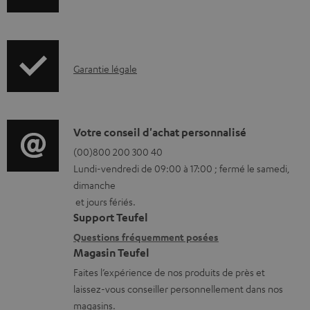
n
e
f
n
o
t
I
Garantie légale
r
s
n
m
t
f
a
é
o
D
Votre conseil d'achat personnalisé
t
l
r
é
(00)800 200 300 40
i
é
Lundi-vendredi de 09:00 à 17:00 ; fermé le samedi,
m
t
o
c
dimanche
a
a
n
h
et jours fériés.
t
i
s
a
Support Teufel
i
l
r
Questions fréquemment posées
r
Magasin Teufel
o
s
e
g
Faites l’expérience de nos produits de près et
n
c
l
e
laissez-vous conseiller personnellement dans nos
s
o
a
a
magasins.