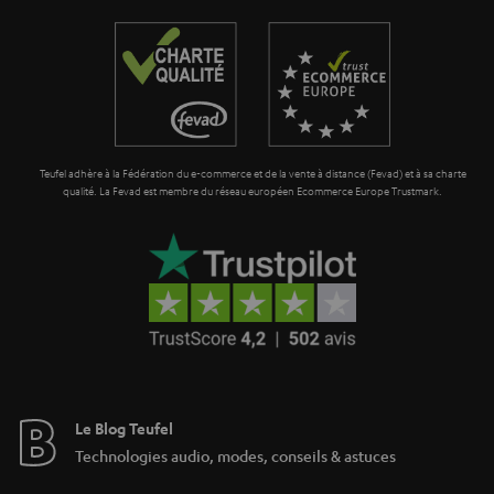
a
i
n
o
t
n
i
e
Teufel adhère à la Fédération du e-commerce et de la vente à distance (Fevad) et à sa charte
qualité. La Fevad est membre du réseau européen Ecommerce Europe Trustmark.
Le Blog Teufel
Technologies audio, modes, conseils & astuces