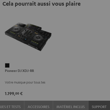
Cela pourrait aussi vous plaire
Pioneer
Pioneer DJ XDJ-RR
DJ
XDJ-
Votre musique pour tous.tes
RR
Noir
1.199,
€
00
UES ET TESTS
ACCESSOIRES
MATÉRIEL INCLUS
SUPPORT