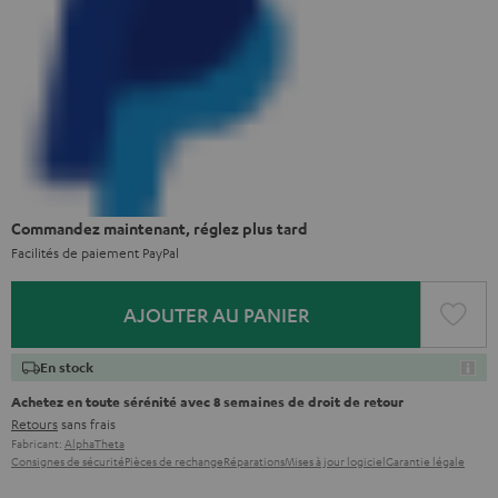
Commandez maintenant, réglez plus tard
Facilités de paiement PayPal
AJOUTER AU PANIER
En stock
Achetez en toute sérénité avec 8 semaines de droit de retour
Retours
sans frais
Fabricant:
AlphaTheta
Consignes de sécurité
Pièces de rechange
Réparations
Mises à jour logiciel
Garantie légale