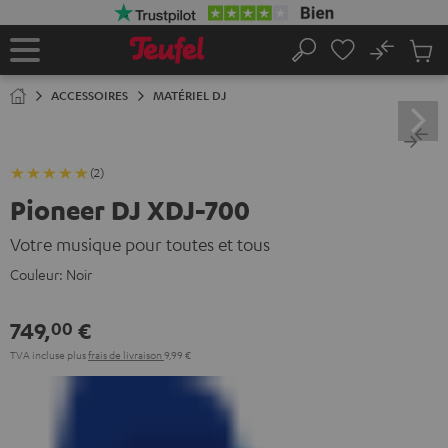
ERS LE
ONTENU
No
Sau
Page
Rechercher
Produi
d’accueil
du
ACCESSOIRES
MATÉRIEL DJ
panier
(2)
Pioneer DJ XDJ-700
Votre musique pour toutes et tous
Couleur:
Noir
749,
€
00
TVA incluse
plus
frais de livraison
9,99 €