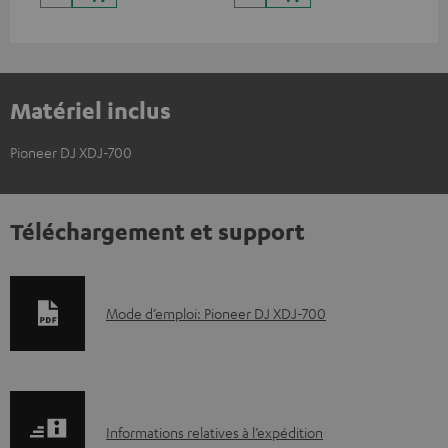
Matériel inclus
Pioneer DJ XDJ-700
Téléchargement et support
D
Mode d’emploi: Pioneer DJ XDJ-700
o
c
u
I
m
Informations relatives à l’expédition