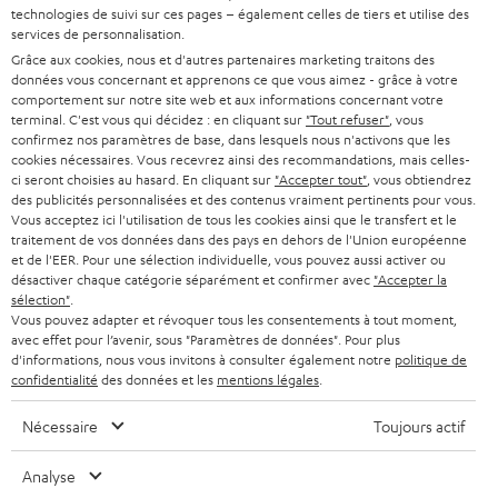
BARRES DE SON
technologies de suivi sur ces pages – également celles de tiers et utilise des
a
CARRIÈRE
services de personnalisation.
ALLEMAGNE
n
Grâce aux cookies, nous et d'autres partenaires marketing traitons des
STEREO
PRESSE
données vous concernant et apprenons ce que vous aimez - grâce à votre
e
AUTRICHE
comportement sur notre site web et aux informations concernant votre
SMART HOME
w
terminal. C'est vous qui décidez : en cliquant sur
"Tout refuser"
, vous
B2B
confirmez nos paramètres de base, dans lesquels nous n'activons que les
s
cookies nécessaires. Vous recevrez ainsi des recommandations, mais celles-
SUISSE
BLUETOOTH
BLOG
ci seront choisies au hasard. En cliquant sur
"Accepter tout"
, vous obtiendrez
l
des publicités personnalisées et des contenus vraiment pertinents pour vous.
CASQUES AUDIO
e
Vous acceptez ici l'utilisation de tous les cookies ainsi que le transfert et le
PAYS-BAS
NEWSLETTER
traitement de vos données dans des pays en dehors de l'Union européenne
t
CASQUES BLUETOOTH AUDIO
et de l'EER. Pour une sélection individuelle, vous pouvez aussi activer ou
MAGASINS
désactiver chaque catégorie séparément et confirmer avec
"Accepter la
BELGIQUE
t
sélection"
.
SYSTEMES COMPLETS
e
AVANTAGES D’ACHAT
Vous pouvez adapter et révoquer tous les consentements à tout moment,
avec effet pour l’avenir, sous "Paramètres de données". Pour plus
FRANCE
r
ENCEINTES
d'informations, nous vous invitons à consulter également notre
politique de
L’HISTOIRE DE TEUFEL
confidentialité
des données et les
mentions légales
.
POLOGNE
ULTIMA
MANAGEMENT
Nécessaire
Toujours actif
ÉCOUTEURS INTRA-AURICULAIRES
ESPAGNE
DEVELOPPEMENT DURABLE
Analyse
Sous réserve de modifications techniques, de fautes de frappe et d’autres