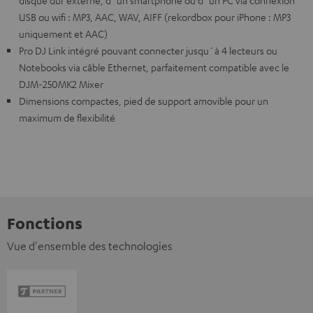
disque dur externe, d´un smartphone ou d´un PC via connexion
USB ou wifi : MP3, AAC, WAV, AIFF (rekordbox pour iPhone : MP3
uniquement et AAC)
Pro DJ Link intégré pouvant connecter jusqu´à 4 lecteurs ou
Notebooks via câble Ethernet, parfaitement compatible avec le
DJM-250MK2 Mixer
Dimensions compactes, pied de support amovible pour un
maximum de flexibilité
Fonctions
Vue d'ensemble des technologies