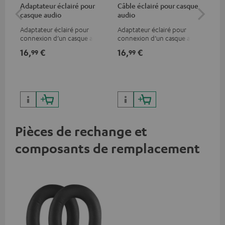
Adaptateur éclairé pour
Câble éclairé pour casque
Ad
casque audio
audio
ca
Adaptateur éclairé pour
Adaptateur éclairé pour
Ada
connexion d’un casque audio
connexion d’un casque audio
con
avec un câble ou un appareil
avec un câble ou un appareil
ou 
16,
€
16,
€
16
99
99
audio disposant d’une
audio disposant d’une
un 
connexion jack 3,5-mm,
connexion jack 3,5-mm,
iPhone, iPad, iPod etc.,
iPhone, iPad, iPod etc.,
certifié MFI 100% compatible
certifié MFI 100% compatible
Pièces de rechange et
composants de remplacement