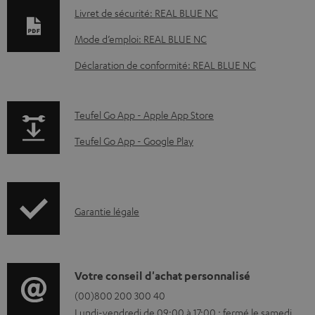
o
Livret de sécurité: REAL BLUE NC
c
Mode d’emploi: REAL BLUE NC
u
Déclaration de conformité: REAL BLUE NC
m
e
n
p
Teufel Go App - Apple App Store
t
a
Teufel Go App - Google Play
s
g
t
e
é
.
I
Garantie légale
l
p
n
é
r
f
c
o
o
D
Votre conseil d'achat personnalisé
h
d
r
é
(00)800 200 300 40
a
u
Lundi-vendredi de 09:00 à 17:00 ; fermé le samedi,