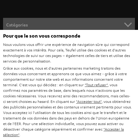
-
v
o
Catégories
u
Pour que le son vous corresponde
HOME CINEMA
s
Société
Nous voulons vous offrir une expérience de navigation sûre qui correspond
à
exactement à vos intérêts. Pour cela, Teufel utilise des cookies et d'autres
SYSTEMES COMPLETS HOME CINEMA
technologies de suivi sur ces pages – également celles de tiers et utilise des
SUPPORT
l
Boutiques en ligne Teufel
services de personnalisation.
BARRES DE SON
a
Grâce aux cookies, nous et d'autres partenaires marketing traitons des
CARRIÈRE
ALLEMAGNE
données vous concernant et apprenons ce que vous aimez - grâce à votre
n
comportement sur notre site web et aux informations concernant votre
STEREO
PRESSE
terminal. C'est vous qui décidez : en cliquant sur
"Tout refuser"
, vous
e
AUTRICHE
confirmez nos paramètres de base, dans lesquels nous n'activons que les
SMART HOME
w
cookies nécessaires. Vous recevrez ainsi des recommandations, mais celles-
B2B
ci seront choisies au hasard. En cliquant sur
"Accepter tout"
, vous obtiendrez
s
SUISSE
BLUETOOTH
des publicités personnalisées et des contenus vraiment pertinents pour vous.
BLOG
Vous acceptez ici l'utilisation de tous les cookies ainsi que le transfert et le
l
traitement de vos données dans des pays en dehors de l'Union européenne
CASQUES AUDIO
e
PAYS-BAS
NEWSLETTER
et de l'EER. Pour une sélection individuelle, vous pouvez aussi activer ou
désactiver chaque catégorie séparément et confirmer avec
"Accepter la
t
CASQUES BLUETOOTH AUDIO
sélection"
.
MAGASINS