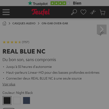
ERS LE
ONTENU
No
Sau
Page
Rechercher
Produi
d’accueil
du
CASQUES AUDIO
ON-EAR OVER-EAR
panier
(1757)
REAL BLUE NC
Du bon son, sans compromis
Jusqu'à 55 heures d'autonomie
Haut-parleurs Linear-HD pour des basses profondes extrêmes
Connecter deux REAL BLUE NC à une seule source
Voir plus
Couleur:
Night Black
Night
Pearl
Steel
Black
White
Blue