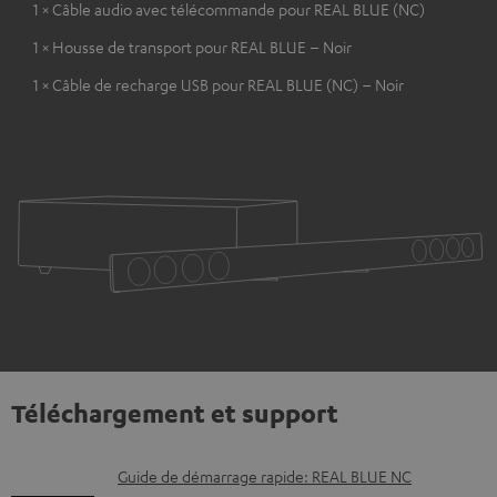
1 × Câble audio avec télécommande pour REAL BLUE (NC)
1 × Housse de transport pour REAL BLUE – Noir
1 × Câble de recharge USB pour REAL BLUE (NC) – Noir
Téléchargement et support
D
Guide de démarrage rapide: REAL BLUE NC