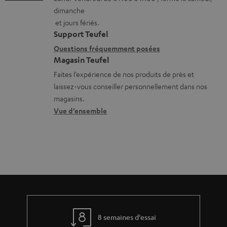
m
t
r
c
dimanche
a
a
g
t
et jours fériés.
t
i
Support Teufel
e
.
i
l
Questions fréquemment posées
a
s
Magasin Teufel
o
s
b
u
Faites l’expérience de nos produits de près et
n
c
l
p
laissez-vous conseiller personnellement dans nos
s
o
e
p
magasins.
r
n
Vue d’ensemble
s
o
e
t
r
l
a
t
a
c
.
t
t
l
i
i
v
n
e
8 semaines d'essai
k