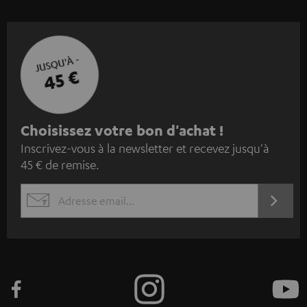
JUSQU'À -
45 €
I
Choisissez votre bon d'achat !
Inscrivez-vous à la newsletter et recevez jusqu'à
n
45 € de remise.
s
c
S'ABO
EMAIL
r
WIDGET
i
v
e
z