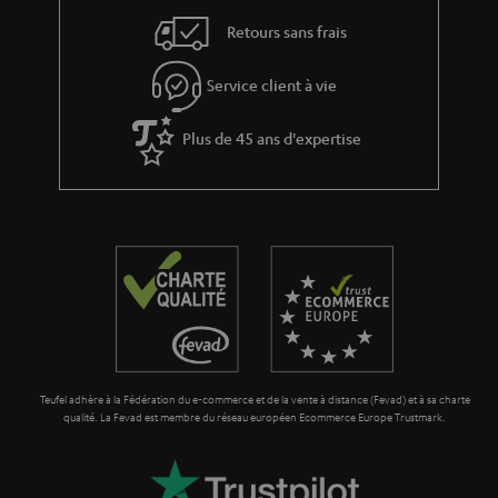
s
s
Retours sans frais
à
.
l
t
Service client à vie
a
i
g
Plus de 45 ans d'expertise
t
a
l
r
e
a
_
n
h
t
i
i
d
e
d
Teufel adhère à la Fédération du e-commerce et de la vente à distance (Fevad) et à sa charte
e
qualité. La Fevad est membre du réseau européen Ecommerce Europe Trustmark.
n