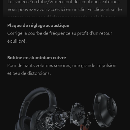
Les vidéos YouTube/Vimeo sont des contenus externes.
Vous pouvez y avoir accès ici en un clic. En cliquant sur le
contenu vous vous déclarez en accord avec le fait que
l’on vous montre des contenus extérieurs. Les données
Plaque de réglage acoustique
individuelles peuvent être transmises à une plateforme
Corrige la courbe de fréquence au profit d’un retour
tierce.
Vous en apprendrez davantage dans notre
équilibré.
politique de confidentialité
.
Bobine en aluminium cuivré
Pour de hauts volumes sonores, une grande impulsion
et peu de distorsions.