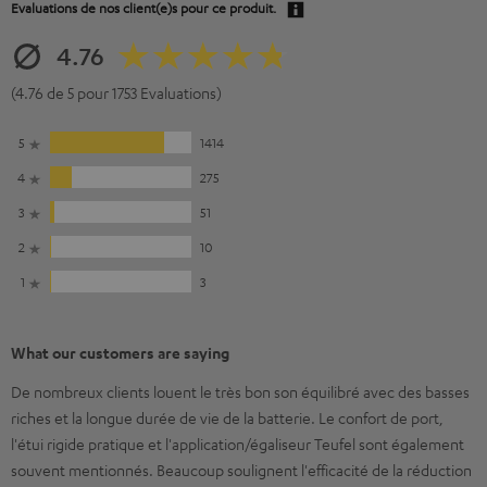
Evaluations de nos client(e)s pour ce produit.
4.76
(4.76 de 5 pour 1753 Evaluations)
5
1414
4
275
3
51
2
10
1
3
What our customers are saying
De nombreux clients louent le très bon son équilibré avec des basses
riches et la longue durée de vie de la batterie. Le confort de port,
l'étui rigide pratique et l'application/égaliseur Teufel sont également
souvent mentionnés. Beaucoup soulignent l'efficacité de la réduction