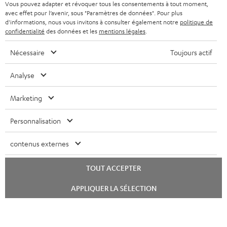
BELGIQUE
Vous pouvez adapter et révoquer tous les consentements à tout moment,
t
avec effet pour l’avenir, sous "Paramètres de données". Pour plus
SYSTEMES COMPLETS
e
AVANTAGES D’ACHAT
d'informations, nous vous invitons à consulter également notre
politique de
confidentialité
des données et les
mentions légales
.
FRANCE
r
ENCEINTES
L’HISTOIRE DE TEUFEL
Nécessaire
Toujours actif
POLOGNE
ULTIMA
MANAGEMENT
Analyse
ÉCOUTEURS INTRA-AURICULAIRES
ESPAGNE
DEVELOPPEMENT DURABLE
Marketing
Sous réserve de modifications techniques, de fautes de frappe et d’autres
FANSHOP
VALEURS
erreurs. Les accessoires figurant sur l’image ne font pas partie du contenu de
ITALIE
Personnalisation
livraison. D’éventuels frais d’élimination des batteries sont inclus dans le prix.
NOUVEAUTÉS
ACCESSIBILITÉ
USA
contenus externes
©2026 Lautsprecher Teufel GmbH - Tous droits réservés.
Mentions légales
CGV
Politique de confidentialité
TOUT ACCEPTER
AUTRES PAYS
Paramètres de confidentialité
EU Data Act
renoncer au contrat ici
Lancer
APPLIQUER LA SÉLECTION
le
chat