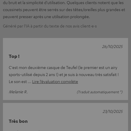
du bruit et la simplicité d'utilisation. Quelques clients notent que les
coussinets peuvent être serrés sur des têtes/oreilles plus grandes et
peuvent presser après une utilisation prolongée.
Généré par l’IA à partir du texte de nos avis client·e·s
26/10/2025
Top !
C'est mon deuxième casque de Teufel (le premier est un airy
sports-utilisé depuis 2 ans !) et je suis à nouveau très satisfait !
Le son est
Lire l’évaluation complète
Melanie R.
(Traduit automatiquement *)
23/10/2025
Très bon