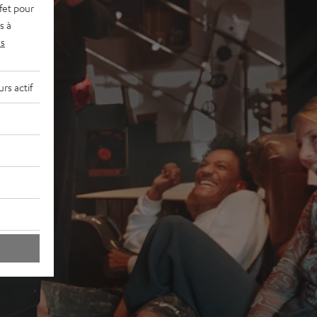
fet pour
s à
s
rs actif