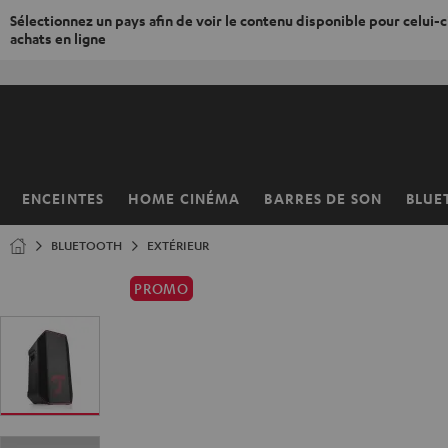
Sélectionnez un pays afin de voir le contenu disponible pour celui-ci
achats en ligne
ERS LE
ONTENU
ENCEINTES
HOME CINÉMA
BARRES DE SON
BLUE
Page
d’accueil
BLUETOOTH
EXTÉRIEUR
PROMO