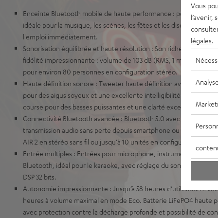
Vous pou
Enceinte Bluetooth mobile de haute performance : pour événeme
l’avenir,
idéale pour la musique, les scènes, les fêtes et les discours. Fonct
consulte
l'emploi immédiatement.
légales
.
Sonorisation équilibrée et haute résolution : Son riche avec des 
Nécess
fidélité impressionnante : volume de 103 dB (RMS, 1 m) et jusqu’à 11
pour environ 80 personnes en configuration stéréo.
Analys
Haute définition sonore : Tweeter haute définition avec guide d'o
pour des aigus soyeux et une excellente intelligibilité vocale. W
Market
course pour des basses puissantes et une clarté exceptionnelle.
Connectivité Bluetooth avancée : Bluetooth 5.0 avec aptX™, ap
Personn
transmission audio sans perte depuis smartphone ou ordinateu
AIR 2 en stéréo sans fil ou jusqu'à 10 unités en configuration DJ a
conten
Entrée multiples : Entrées pour microphone, instrument (ex. guit
Bluetooth, idéal pour le karaoke, avec réglage du son et amplifica
DSP 32 bits.
Autonomie impressionnante : Jusqu’à 58 heures d’utilisation à vo
heures à volume maximal en mode Eco. Batterie LiFePO4 haute 
avec protection contre la décharge profonde et possibilité de co