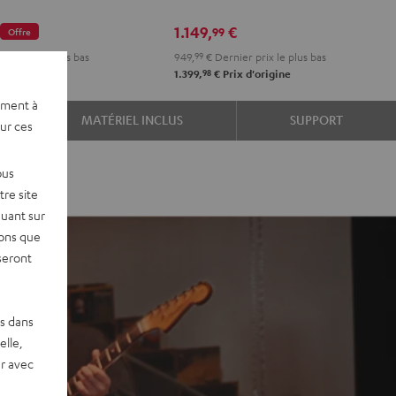
stéréo
€
1.149,
€
99
Offre
Noir
er prix le plus bas
949,
99
€
Dernier prix le plus bas
98
 d'origine
1.399,
€
Prix d'origine
ement à
MATÉRIEL INCLUS
SUPPORT
sur ces
ous
re site
quant sur
vons que
seront
es dans
elle,
r avec