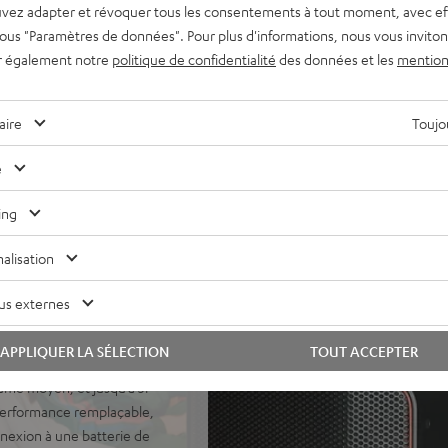
vez adapter et révoquer tous les consentements à tout moment, avec ef
nts de premier ordre :
 sous "Paramètres de données". Pour plus d'informations, nous vous inviton
ionne sur batterie et prête à
r également notre
politique de confidentialité
des données et les
mention
basses profondes et une
aire
Toujou
5 dB (crête, 1 m), parfait
e
ndes à directivité constante
oofer de 250 mm à longue
ing
tX™ HD et AAC pour une
alisation
r. Connectez deux ROCKSTER
vec câble XLR.
us externes
are) et AUX. Mixez tout via
teurs efficaces Class-D avec
APPLIQUER LA SÉLECTION
TOUT ACCEPTER
lume moyen, et jusqu’à 31
performance remplaçable,
nnexion à une batterie de