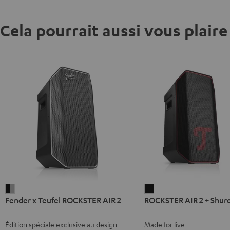
Cela pourrait aussi vous plaire
Fender
ROCKSTER
Fender x Teufel ROCKSTER AIR 2
ROCKSTER AIR 2 + Shur
x
AIR
Teufel
2
Édition spéciale exclusive au design
Made for live
ROCKSTER
+