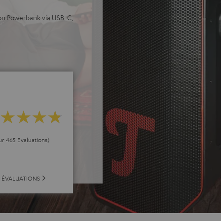
ion Powerbank via USB-C,
ur 465 Evaluations)
 ÉVALUATIONS