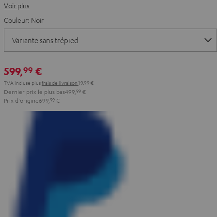
Voir plus
Couleur:
Noir
599,
€
99
TVA incluse
plus
frais de livraison
19,99 €
Dernier prix le plus bas
499,
99
€
Prix d'origine
699,
99
€