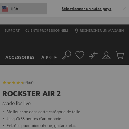
Sélectionner un autre pays
USA
SUPPORT
CLIENTS PROFESSIONNELS
RECHERCHER UN MAGASIN
No
ACCESSOIRES
À PROPOS
►
Rechercher
Mon
Produit
compte
du
panier
(466)
ROCKSTER AIR 2
Made for live
Meilleur son dans cette catégorie de taille
Jusqu'à 58 heures d'autonomie
Entrées pour microphone, guitare, etc.