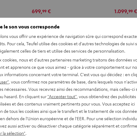
deuter
699,
€
1.099,
99
99
x
s
599,
99
€
Dernier prix le plus bas
1.199,
99
€
Derni
Teufel
99
99
799,
€
Prix d'origine
1.199,
€
Prix
e le son vous corresponde
ROCKSTER
AIR
lons vous offrir une expérience de navigation sûre qui correspond exact
REVUES ET TESTS
ACCESSOIRES
2/NEO
êts. Pour cela, Teufel utilise des cookies et d'autres technologies de suivi 
Backpack
galement celles de tiers et utilise des services de personnalisation.
Noir
x cookies, nous et d'autres partenaires marketing traitons des données v
nt et apprenons ce que vous aimez - grâce à votre comportement sur not
x informations concernant votre terminal. C'est vous qui décidez : en cli
user"
, vous confirmez nos paramètres de base, dans lesquels nous n'acti
es nécessaires. Vous recevrez ainsi des recommandations, mais celles-ci 
au hasard. En cliquant sur
"Accepter tout"
, vous obtiendrez des publicités
lisées et des contenus vraiment pertinents pour vous. Vous acceptez ici
ortables à batterie intégrée.
tion de tous les cookies ainsi que le transfert et le traitement de vos donné
on électroacoustique et
en dehors de l'Union européenne et de l'EER. Pour une sélection individu
icales.
vez aussi activer ou désactiver chaque catégorie séparément et confirme
 la sélection"
.