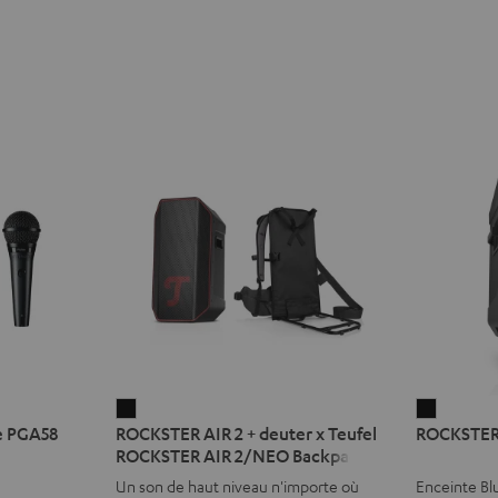
ROCKSTER
ROCKST
e PGA58
ROCKSTER AIR 2 + deuter x Teufel
ROCKSTER
AIR
2
ROCKSTER AIR 2/NEO Backpack
2
Noir
Un son de haut niveau n'importe où
Enceinte Bl
+