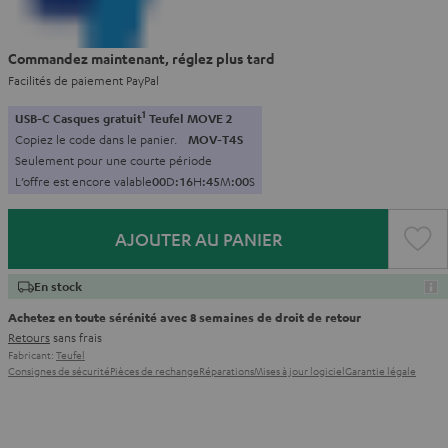
Commandez maintenant, réglez plus tard
Facilités de paiement PayPal
1
USB-C Casques gratuit
Teufel MOVE 2
Copiez le code dans le panier.
MOV-T4S
Seulement pour une courte période
L’offre est encore valable
0
0
D
:
1
6
H
:
4
4
M
:
5
8
S
AJOUTER AU PANIER
En stock
Achetez en toute sérénité avec 8 semaines de droit de retour
Retours
sans frais
Fabricant:
Teufel
Consignes de sécurité
Pièces de rechange
Réparations
Mises à jour logiciel
Garantie légale