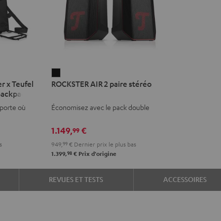
ROCKSTER
r x Teufel
ROCKSTER AIR 2 paire stéréo
AIR
Backpack
2
mporte où
Économisez avec le pack double
paire
stéréo
1.149,
€
99
Noir
s
949,
99
€
Dernier prix le plus bas
98
1.399,
€
Prix d'origine
REVUES ET TESTS
ACCESSOIRES