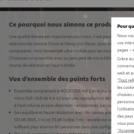
Ce pourquoi nous aimons ce produit
Pour qu
Nous vou
Une qualité élevée est importante pour nous, c'est pourquoi Teufe
vos intér
sélectionnés comme Shure et König und Meyer, pour une interaction
pages – é
composants. Voici l’ensemble ultra-mobile pour les musiciens, les ora
Choisissez un ensemble avec ou sans pied de micro K&M ou trépie
Grâce au
champ de sélection en haut à droite.
concerna
web et au
Vue d’ensemble des points forts
"Tout ref
les cooki
Ensemble comprenant la ROCKSTER AIR 2 et le microphone Shure
choisies 
micro XLR->XLR de 4,6 m) pour une reproduction de la musique et 
personna
à haut volume et sans distorsion - économisez par rapport à des a
l'utilisa
Son équilibré et haute résolution avec des basses profondes et d
des pays 
103 dB (RMS, 1 m) et 115 dB (crête, 1 m) - excellente valeur dans ce
vous pou
suffisant pour environ 80 personnes dans une configuration stéré
"Accepter
Driver de compression haute définition avec guide d'ondes à dire