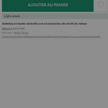
AJOUTER AU PANIER
En stock
Achetez en toute sérénité avec 8 semaines de droit de retour
Retours
sans frais
Fabricant:
Teufel
,
Shure
Consignes de sécurité
Pièces de rechange
Réparations
Mises à jour logiciel
Garantie légale