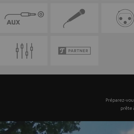
Préparez-vou
prête 