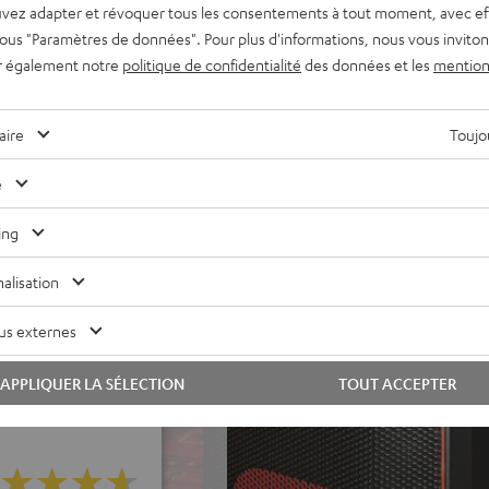
vez adapter et révoquer tous les consentements à tout moment, avec ef
persion pour une très bonne
 sous "Paramètres de données". Pour plus d'informations, nous vous inviton
mm à longue course pour des
r également notre
politique de confidentialité
des données et les
mention
 naturels, pas un son
s perte et sans fil depuis
aire
Toujou
s fil en configuration stéréo
 DJ.
e
xe le tout avec Bluetooth,
ing
vec DSP 32 bits
icrophone (4,6 m, XLR-XLR)
alisation
us externes
APPLIQUER LA SÉLECTION
TOUT ACCEPTER