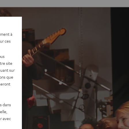
ement à
sur ces
ous
re site
quant sur
vons que
seront
es dans
elle,
r avec