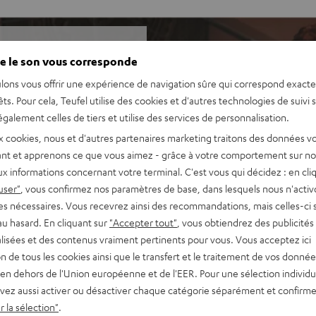
e le son vous corresponde
lons vous offrir une expérience de navigation sûre qui correspond exact
l recommande des partenaires
êts. Pour cela, Teufel utilise des cookies et d'autres technologies de suivi 
 excellente de tous les
galement celles de tiers et utilise des services de personnalisation.
teurs et les animatrices.
d K&M ROCKSTER AIR dans le
x cookies, nous et d'autres partenaires marketing traitons des données v
nt et apprenons ce que vous aimez - grâce à votre comportement sur not
x informations concernant votre terminal. C'est vous qui décidez : en cli
user"
, vous confirmez nos paramètres de base, dans lesquels nous n'acti
es nécessaires. Vous recevrez ainsi des recommandations, mais celles-ci 
 PGA58 (y compris câble
au hasard. En cliquant sur
"Accepter tout"
, vous obtiendrez des publicités
de la voix en haute qualité,
lisées et des contenus vraiment pertinents pour vous. Vous acceptez ici
chats individuels.
tion de tous les cookies ainsi que le transfert et le traitement de vos donné
e grande impulsion, volume :
en dehors de l'Union européenne et de l'EER. Pour une sélection individu
tte catégorie de taille,
vez aussi activer ou désactiver chaque catégorie séparément et confirme
o.
 la sélection"
.
ctivité constante pour des