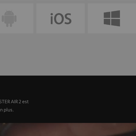
TER AIR 2 est
n plus.