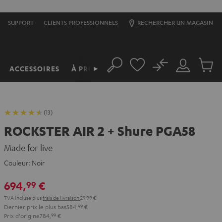
SUPPORT
CLIENTS PROFESSIONNELS
RECHERCHER UN MAGASIN
No
ACCESSOIRES
À PROPOS
►
Rechercher
Mon
Produit
compte
du
panier
(13)
ROCKSTER AIR 2 + Shure PGA58
Made for live
Couleur:
Noir
694,
€
99
TVA incluse
plus
frais de livraison
29,99 €
Dernier prix le plus bas
584,
99
€
Prix d'origine
784,
99
€