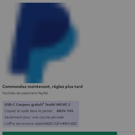
Commandez maintenant, réglez plus tard
Facilités de paiement PayPal
1
USB-C Casques gratuit
Teufel MOVE 2
Copiez le code dans le panier.
MOV-T4S
Seulement pour une courte période
L’offre est encore valable
0
2
D
:
1
2
H
:
4
9
M
:
0
1
S