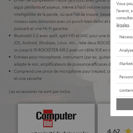
Vous pou
aigus pétillants et soyeux, même à haut volume sonore, large dis
l’avenir,
intelligibilité de la parole, où que l'on se trouve, basses de 250 
consulte
niveaux sans distorsion avec un punch bien défini et des médiums
légales
.
puissant et une Hi-Fi garantie.
Bluetooth 5.0 avec aptX, aptX HD et AAC pour une transmission san
Nécess
iOS, Android, Windows, Linux, etc., relie deux ROCKSTER AIR 2 san
ou jusqu'à 10 ROCKSTER AIR 2 avec un câble XLR en configuration
Analys
Entrées pour microphone, instrument (par ex. guitare) et AUX, mi
Market
adapte le son, amplificateurs de puissance efficaces de classe D a
Comprend une pince de microphone pour trépied, un câble de m
Personn
et une sacoche
conten
Les accessoires ne sont pas inclus
4.62