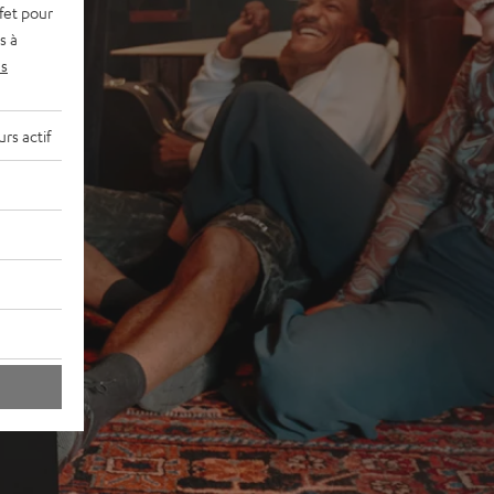
fet pour
s à
s
rs actif