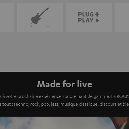
Made for live
s à votre prochaine expérience sonore haut de gamme. La ROCKS
à tout : techno, rock, pop, jazz, musique classique, discours et bie