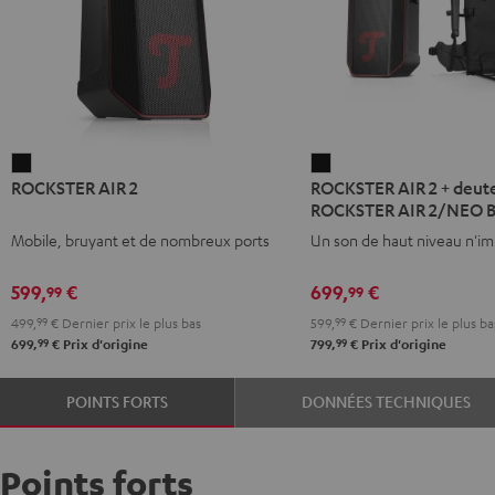
ROCKSTER
ROCKSTER
ROCKSTER AIR 2
ROCKSTER AIR 2 + deute
AIR
AIR
ROCKSTER AIR 2/NEO 
2
2
Mobile, bruyant et de nombreux ports
Un son de haut niveau n'i
Noir
+
deuter
599,
€
699,
€
99
99
x
499,
99
€
Dernier prix le plus bas
599,
99
€
Dernier prix le plus ba
Teufel
99
99
699,
€
Prix d'origine
799,
€
Prix d'origine
ROCKSTER
AIR
POINTS FORTS
DONNÉES TECHNIQUES
2/NEO
Backpack
Noir
Points forts