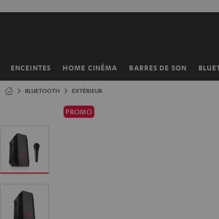
ERS LE
ONTENU
ENCEINTES
HOME CINÉMA
BARRES DE SON
BLUE
Page
d’accueil
BLUETOOTH
EXTÉRIEUR
PROMO