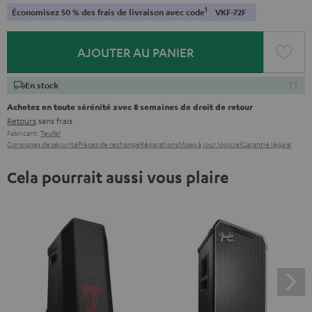
1
Économisez 50 % des frais de livraison avec code
VKF-72F
AJOUTER AU PANIER
En stock
Achetez en toute sérénité avec 8 semaines de droit de retour
Retours
sans frais
Fabricant:
Teufel
Consignes de sécurité
Pièces de rechange
Réparations
Mises à jour logiciel
Garantie légale
Cela pourrait aussi vous plaire