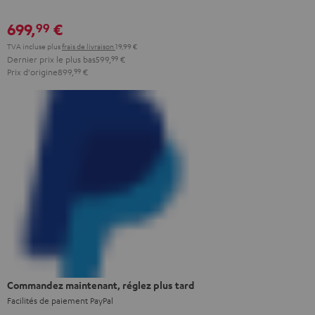
699,
€
99
TVA incluse
plus
frais de livraison
19,99 €
Dernier prix le plus bas
599,
99
€
Prix d'origine
899,
99
€
Commandez maintenant, réglez plus tard
Facilités de paiement PayPal