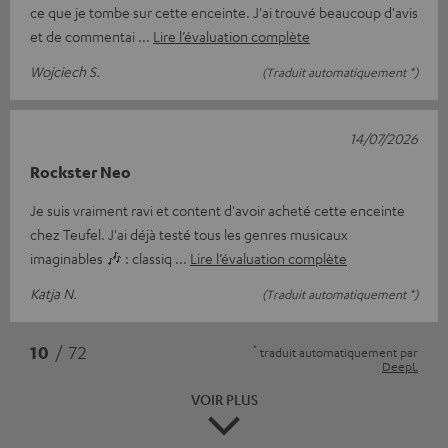
ce que je tombe sur cette enceinte. J'ai trouvé beaucoup d'avis
et de commentai
Lire l’évaluation complète
Wojciech S.
(Traduit automatiquement *)
14/07/2026
Rockster Neo
Je suis vraiment ravi et content d'avoir acheté cette enceinte
chez Teufel. J'ai déjà testé tous les genres musicaux
imaginables 🎶 : classiq
Lire l’évaluation complète
Katja N.
(Traduit automatiquement *)
*
10
/ 72
traduit automatiquement par
DeepL
VOIR PLUS