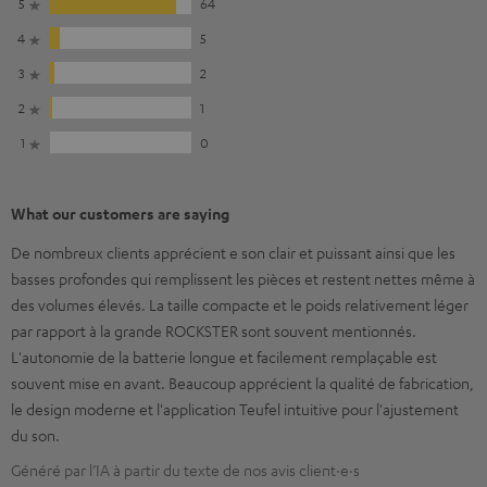
5
64
4
5
3
2
2
1
1
0
What our customers are saying
De nombreux clients apprécient e son clair et puissant ainsi que les
basses profondes qui remplissent les pièces et restent nettes même à
des volumes élevés. La taille compacte et le poids relativement léger
par rapport à la grande ROCKSTER sont souvent mentionnés.
L'autonomie de la batterie longue et facilement remplaçable est
souvent mise en avant. Beaucoup apprécient la qualité de fabrication,
le design moderne et l'application Teufel intuitive pour l'ajustement
du son.
Généré par l’IA à partir du texte de nos avis client·e·s