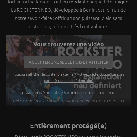
fort aussi facilement tout en rendant chaque fête unique.
La ROCKSTER NEO, développée à Berlin, est le fruit de
notre savoir-faire : offrir un son puissant, clair, sans
distorsion, même à très haut volume.
Vous trouverez une vidéo
ACCEPTER UNE SEULE FOIS ET AFFICHER
Toujours afficher le contenu externe ? Activez cette option dans les
paramètres de confidentialité
Les vidéos YouTube/Vimeo sont des contenus
externes. Vous pouvez y avoir accès ici en un clic. En
cliquant sur le contenu vous vous déclarez en accord
avec le fait que l’on vous montre des contenus
Entièrement protégé(e)
extérieurs. Les données individuelles peuvent être
transmises à une plateforme tierce.
Vous en
Découvrez la ROCKSTER NEO sous tous les angles.