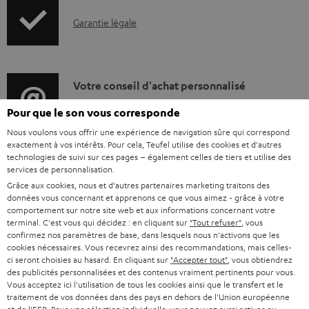
o
a
d
I
Garantie légale
r
r
u
n
m
g
c
f
a
e
t
o
D
Votre conseil d'achat personnalisé
t
a
.
r
é
(00)800 200 300 40
i
b
Pour que le son vous corresponde
s
Lundi-vendredi de 09:00 à 17:00 ; fermé le samedi,
m
t
o
l
Nous voulons vous offrir une expérience de navigation sûre qui correspond
u
dimanche
a
exactement à vos intérêts. Pour cela, Teufel utilise des cookies et d'autres
a
n
e
et jours fériés.
p
technologies de suivi sur ces pages – également celles de tiers et utilise des
t
i
s
services de personnalisation.
Support Teufel
s
p
Grâce aux cookies, nous et d'autres partenaires marketing traitons des
i
l
r
Questions fréquemment posées
données vous concernant et apprenons ce que vous aimez - grâce à votre
o
Magasin Teufel
o
s
e
comportement sur notre site web et aux informations concernant votre
r
terminal. C'est vous qui décidez : en cliquant sur
"Tout refuser"
, vous
Faites l’expérience de nos produits de près et
n
c
l
confirmez nos paramètres de base, dans lesquels nous n'activons que les
t
laissez-vous conseiller personnellement dans nos
cookies nécessaires. Vous recevrez ainsi des recommandations, mais celles-
s
o
a
magasins.
ci seront choisies au hasard. En cliquant sur
"Accepter tout"
, vous obtiendrez
.
r
n
t
des publicités personnalisées et des contenus vraiment pertinents pour vous.
Vue d’ensemble
l
Vous acceptez ici l'utilisation de tous les cookies ainsi que le transfert et le
e
t
i
traitement de vos données dans des pays en dehors de l'Union européenne
i