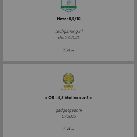
Note: 8,5/10
techgaming.nl
06.09.2025
Plus…
« OR ! 4,5 étoiles sur 5 »
gadgetgear.nl
07.2025
Plus…