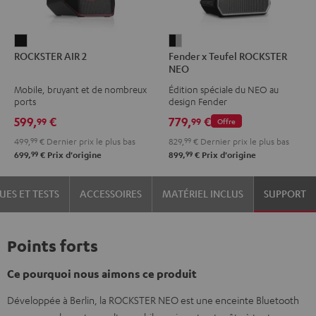
ROCKSTER
Fender
ROCKSTER AIR 2
Fender x Teufel ROCKSTER
AIR
x
NEO
2
Teufel
Mobile, bruyant et de nombreux
Édition spéciale du NEO au
Noir
ROCKSTER
ports
design Fender
NEO
599,
€
779,
€
99
99
Offre
Black
499,
99
€
Dernier prix le plus bas
829,
99
€
Dernier prix le plus bas
&
99
99
699,
€
Prix d'origine
899,
€
Prix d'origine
Steel
UES ET TESTS
ACCESSOIRES
MATÉRIEL INCLUS
SUPPORT
Points forts
Ce pourquoi nous aimons ce produit
Développée à Berlin, la ROCKSTER NEO est une enceinte Bluetooth