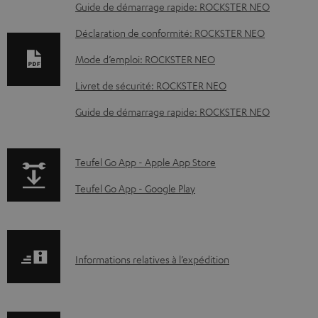
D
Guide de démarrage rapide: ROCKSTER NEO
o
Déclaration de conformité: ROCKSTER NEO
c
Mode d’emploi: ROCKSTER NEO
u
Livret de sécurité: ROCKSTER NEO
m
e
Guide de démarrage rapide: ROCKSTER NEO
n
t
p
Teufel Go App - Apple App Store
s
a
Teufel Go App - Google Play
t
g
é
e
l
.
I
Informations relatives à l’expédition
é
p
n
c
r
f
h
o