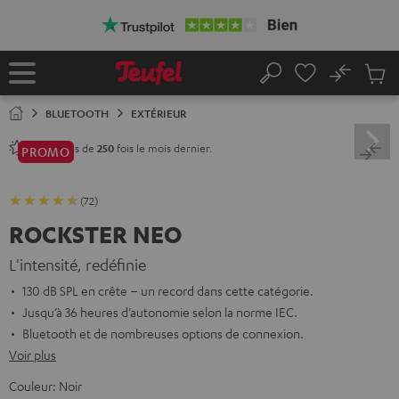
ERS LE
ONTENU
No
Sau
Page
Rechercher
Produi
d’accueil
du
BLUETOOTH
EXTÉRIEUR
panier
Vendu plus de
fois le mois dernier.
250
PROMO
(72)
ROCKSTER NEO
L'intensité, redéfinie
130 dB SPL en crête – un record dans cette catégorie.
Jusqu’à 36 heures d’autonomie selon la norme IEC.
Bluetooth et de nombreuses options de connexion.
Voir plus
Couleur:
Noir