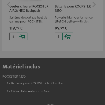
deuter x Teufel ROCKSTER
Batterie pour ROCKSTER
Ho
AIR 2/NEO Backpack
NEO
RO
Système de portage haut de
Powerful high-performance
Hou
gamme pour ROCKSTER AIR 2
LiFePO4 battery with deep
ROC
et ROCKSTER NEO, conçu par
discharge protection for the
Teu
119,
€
99,
€
69
99
99
l’expert en sacs à dos deuter
ROCKSTER NEO and Fender x
Uti
Teufel ROCKSTER NEO
pos
Matériel inclus
ROCKSTER NEO
1 × Batterie pour ROCKSTER NEO – Noir
1 × Câble d’alimentation – Noir