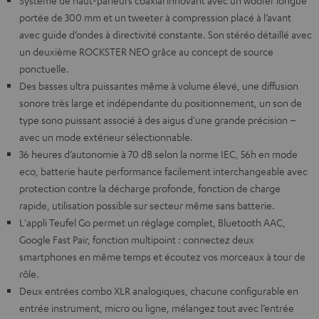
Système de haut-parleurs coaxial innovant avec un woofer longue
portée de 300 mm et un tweeter à compression placé à l’avant
avec guide d’ondes à directivité constante. Son stéréo détaillé avec
un deuxième ROCKSTER NEO grâce au concept de source
ponctuelle.
Des basses ultra puissantes même à volume élevé, une diffusion
sonore très large et indépendante du positionnement, un son de
type sono puissant associé à des aigus d'une grande précision –
avec un mode extérieur sélectionnable.
36 heures d’autonomie à 70 dB selon la norme IEC, 56h en mode
eco, batterie haute performance facilement interchangeable avec
protection contre la décharge profonde, fonction de charge
rapide, utilisation possible sur secteur même sans batterie.
L'appli Teufel Go permet un réglage complet, Bluetooth AAC,
Google Fast Pair, fonction multipoint : connectez deux
smartphones en même temps et écoutez vos morceaux à tour de
rôle.
Deux entrées combo XLR analogiques, chacune configurable en
entrée instrument, micro ou ligne, mélangez tout avec l’entrée