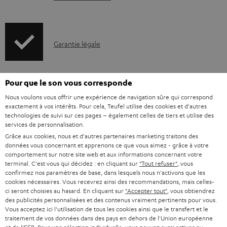
l
e
s
I
Garantie légale
n
f
Pour que le son vous corresponde
o
D
Votre conseil d'achat personnalisé
Nous voulons vous offrir une expérience de navigation sûre qui correspond
r
é
(00)800 200 300 40
exactement à vos intérêts. Pour cela, Teufel utilise des cookies et d'autres
technologies de suivi sur ces pages – également celles de tiers et utilise des
Lundi-vendredi de 09:00 à 17:00 ; fermé le samedi,
m
t
services de personnalisation.
dimanche
a
a
Grâce aux cookies, nous et d'autres partenaires marketing traitons des
et jours fériés.
données vous concernant et apprenons ce que vous aimez - grâce à votre
t
i
Support Teufel
comportement sur notre site web et aux informations concernant votre
terminal. C'est vous qui décidez : en cliquant sur
"Tout refuser"
, vous
i
l
Questions fréquemment posées
confirmez nos paramètres de base, dans lesquels nous n'activons que les
Magasin Teufel
o
s
cookies nécessaires. Vous recevrez ainsi des recommandations, mais celles-
ci seront choisies au hasard. En cliquant sur
"Accepter tout"
, vous obtiendrez
Faites l’expérience de nos produits de près et
n
c
des publicités personnalisées et des contenus vraiment pertinents pour vous.
laissez-vous conseiller personnellement dans nos
Vous acceptez ici l'utilisation de tous les cookies ainsi que le transfert et le
s
o
magasins.
traitement de vos données dans des pays en dehors de l'Union européenne