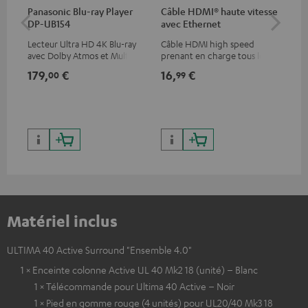
Panasonic Blu-ray Player
Câble HDMI® haute vitesse
Co
DP-UB154
avec Ethernet
jac
Lecteur Ultra HD 4K Blu-ray
Câble HDMI high speed
Câb
avec Dolby Atmos et Multi
prenant en charge tous les
uni
HDR, inclus HDR10+ pour une
formats 2.0 comme 4K
179,
€
16,
€
12
00
99
qualité d’image incroyable et
50/60p et 4K 3D
des couleurs contrastées
Matériel inclus
ULTIMA 40 Active Surround "Ensemble 4.0"
1 × Enceinte colonne Active UL 40 Mk2 18 (unité) – Blanc
1 × Télécommande pour Ultima 40 Active – Noir
1 × Pied en gomme rouge (4 unités) pour UL20/40 Mk3 18