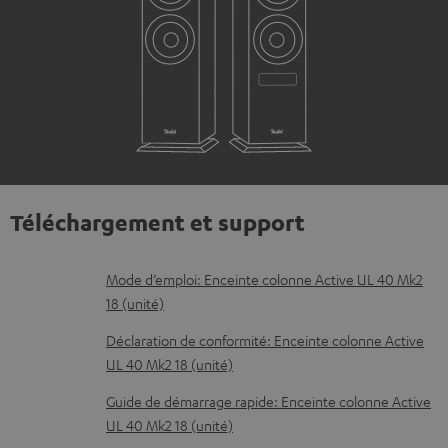
Téléchargement et support
D
Mode d’emploi: Enceinte colonne Active UL 40 Mk2
18 (unité)
o
c
Déclaration de conformité: Enceinte colonne Active
UL 40 Mk2 18 (unité)
u
m
Guide de démarrage rapide: Enceinte colonne Active
UL 40 Mk2 18 (unité)
e