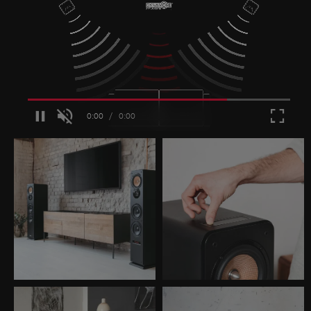
Loaded
:
100.00%
/
Unmute