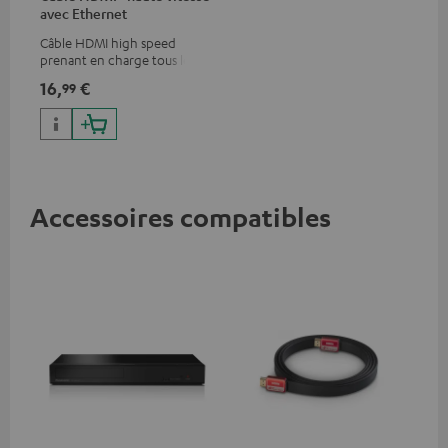
avec Ethernet
Câble HDMI high speed
prenant en charge tous les
formats 2.0 comme 4K
16,
€
99
50/60p et 4K 3D
Accessoires compatibles