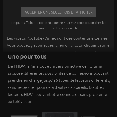
ACCEPTER UNE SEULE FOIS ET AFFICHER
Toujours afficher le contenu externe ? Activez cette option dans les
paramètres de confidentialité
Les vidéos YouTube/Vimeo sont des contenus externes.
Vous pouvez y avoir accès ici en un clic. En cliquant sur le
contenu vous vous déclarez en accord avec le fait que
Une pour tous
l’on vous montre des contenus extérieurs. Les données
De l’HDMI à l’analogue : la version active de l’Ultima
individuelles peuvent être transmises à une plateforme
propose différentes possibilités de connexions pouvant
tierce.
Vous en apprendrez davantage dans notre
prendre en charge jusqu’à 5 types de lecteurs différents,
politique de confidentialité
.
sans nécessiter pour cela d’autres appareils. D’autres
lecteurs HDMI peuvent être connectés sans problème
au téléviseur.