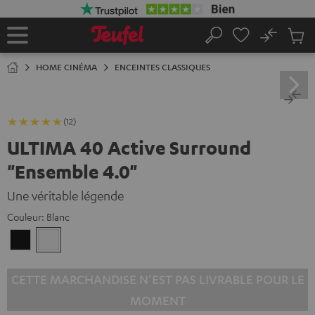
ERS LE
ONTENU
No
Sau
Page
Rechercher
Produi
d’accueil
du
HOME CINÉMA
ENCEINTES CLASSIQUES
panier
(12)
ULTIMA 40 Active Surround
"Ensemble 4.0"
Une véritable légende
Couleur:
Blanc
Noir
Blanc
CETTE MARCHANDISE N’EST PAS LIVRABLE POUR LE
MOMENT