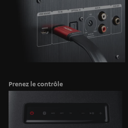
Prenez le contrôle
Marche/arrêt
Bluetooth
AUX
Optique
TV
Baisse
Lecture/pause
Augmenter