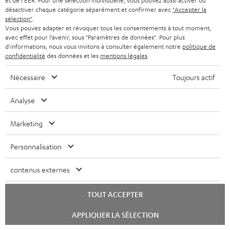
r
n
et de l'EER. Pour une sélection individuelle, vous pouvez aussi activer ou
Vue d’ensemble
désactiver chaque catégorie séparément et confirmer avec
"Accepter la
e
t
sélection"
.
Vous pouvez adapter et révoquer tous les consentements à tout moment,
l
a
avec effet pour l’avenir, sous "Paramètres de données". Pour plus
a
c
d'informations, nous vous invitons à consulter également notre
politique de
confidentialité
des données et les
mentions légales
.
t
t
i
Nécessaire
Toujours actif
v
Analyse
e
8 semaines d'essai
s
Marketing
Retours sans frais
à
Personnalisation
l
Service client à vie
a
contenus externes
g
Plus de 45 ans d'expertise
TOUT ACCEPTER
a
Lancer
r
APPLIQUER LA SÉLECTION
le
chat