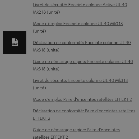
n
Livret de sécurité: Enceinte colonne Active UL 40
t
Mk2 18 (unité)
s
Mode d’emploi: Enceinte colonne UL 40 Mk3 18
t
(unité)
é
Déclaration de conformité: Enceinte colonne UL 40
l
Mk3 18 (unité)
é
Guide de démarrage rapide: Enceinte colonne UL 40
c
Mk3 18 (unité)
h
Livret de sécurité: Enceinte colonne UL 40 Mk3 18
a
(unité)
r
Mode d’emploi: Paire d'enceintes satellites EFFEKT 2
g
Déclaration de conformité: Paire d'enceintes satellites
e
EFFEKT 2
a
Guide de démarrage rapide: Paire d'enceintes
b
satellites EFFEKT 2