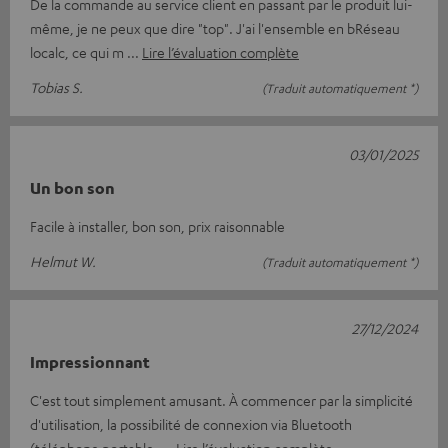
De la commande au service client en passant par le produit lui-
même, je ne peux que dire "top". J'ai l'ensemble en bRéseau
localc, ce qui m
Lire l’évaluation complète
Tobias S.
(Traduit automatiquement *)
03/01/2025
Un bon son
Facile à installer, bon son, prix raisonnable
Helmut W.
(Traduit automatiquement *)
27/12/2024
Impressionnant
C'est tout simplement amusant. À commencer par la simplicité
d'utilisation, la possibilité de connexion via Bluetooth
(téléphone portable,
Lire l’évaluation complète