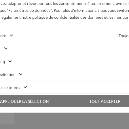
vez adapter et révoquer tous les consentements à tout moment, avec ef
 sous "Paramètres de données". Pour plus d'informations, nous vous inviton
r également notre
politique de confidentialité
des données et les
mention
aire
Toujou
e
ing
alisation
us externes
APPLIQUER LA SÉLECTION
TOUT ACCEPTER