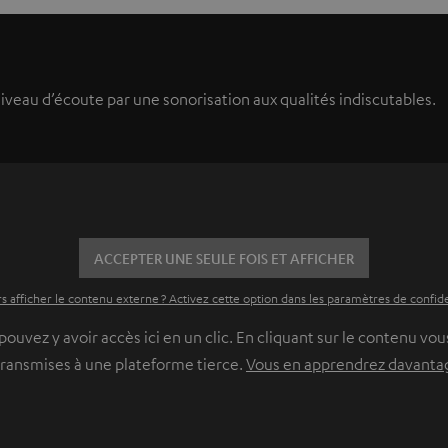
iveau d’écoute par une sonorisation aux qualités indiscutables.
ACCEPTER UNE SEULE FOIS ET AFFICHER
s afficher le contenu externe ? Activez cette option dans les paramètres de confide
vez y avoir accès ici en un clic. En cliquant sur le contenu vous
transmises à une plateforme tierce.
Vous en apprendrez davantage