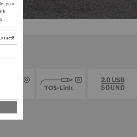
fet pour
s à
s
rs actif