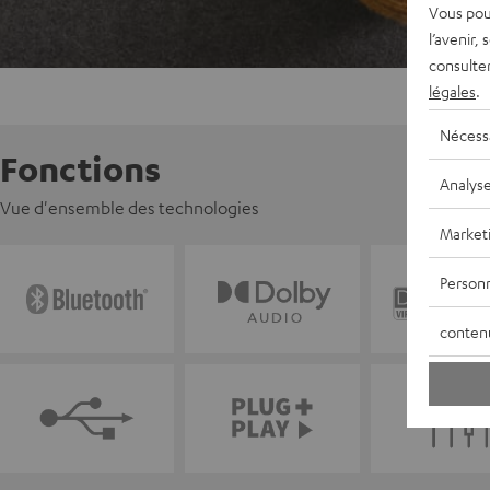
Vous pou
l’avenir,
consulte
légales
.
Nécess
Fonctions
Analys
Vue d'ensemble des technologies
Market
Personn
conten