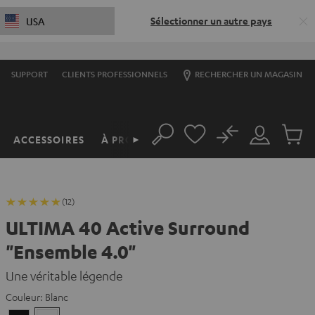
Sélectionner un autre pays
USA
SUPPORT
CLIENTS PROFESSIONNELS
RECHERCHER UN MAGASIN
No
ACCESSOIRES
À PROPOS
►
Rechercher
Mon
Produit
compte
du
panier
(12)
ULTIMA 40 Active Surround
"Ensemble 4.0"
Une véritable légende
Couleur:
Blanc