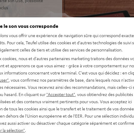
rte son USB, possibilité
nclus
e le son vous corresponde
lons vous offrir une expérience de navigation sûre qui correspond exact
êts. Pour cela, Teufel utilise des cookies et d'autres technologies de suivi 
galement celles de tiers et utilise des services de personnalisation.
x cookies, nous et d'autres partenaires marketing traitons des données v
nt et apprenons ce que vous aimez - grâce à votre comportement sur not
x informations concernant votre terminal. C'est vous qui décidez : en cli
user"
, vous confirmez nos paramètres de base, dans lesquels nous n'acti
es nécessaires. Vous recevrez ainsi des recommandations, mais celles-ci 
au hasard. En cliquant sur
"Accepter tout"
, vous obtiendrez des publicités
lisées et des contenus vraiment pertinents pour vous. Vous acceptez ici
tion de tous les cookies ainsi que le transfert et le traitement de vos donné
en dehors de l'Union européenne et de l'EER. Pour une sélection individu
vez aussi activer ou désactiver chaque catégorie séparément et confirme
 la sélection"
.