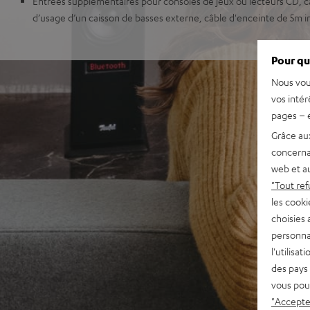
Entrées supplémentaires pour consoles de jeux ou lecteurs CD, ca
d’usage d’un caisson de basses externe, câble d'enceinte de 5m i
Pour qu
Nous vou
vos intér
pages – é
Grâce au
concerna
web et au
"Tout ref
les cooki
choisies 
personna
l'utilisa
des pays 
vous pou
"Accepter