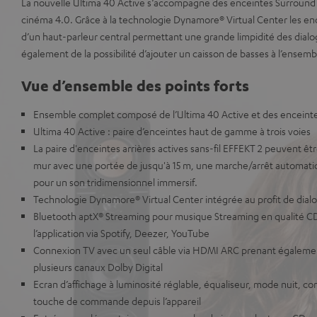
La nouvelle Ultima 40 Active s‘accompagne des enceintes Surround
cinéma 4.0. Grâce à la technologie Dynamore® Virtual Center les enc
d’un haut-parleur central permettant une grande limpidité des dial
également de la possibilité d’ajouter un caisson de basses à l’ensemb
Vue d’ensemble des points forts
Ensemble complet composé de l’Ultima 40 Active et des enceintes
Ultima 40 Active : paire d’enceintes haut de gamme à trois voies
La paire d'enceintes arrières actives sans-fil EFFEKT 2 peuvent ê
mur avec une portée de jusqu'à 15 m, une marche/arrêt automatiq
pour un son tridimensionnel immersif.
Technologie Dynamore® Virtual Center intégrée au profit de dial
Bluetooth aptX® Streaming pour musique Streaming en qualité C
l’application via Spotify, Deezer, YouTube
Connexion TV avec un seul câble via HDMI ARC prenant égalemen
plusieurs canaux Dolby Digital
Ecran d’affichage à luminosité réglable, équaliseur, mode nuit, 
touche de commande depuis l’appareil