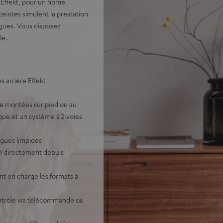
 Effekt, pour un home
eintes simulent la prestation
ogues. Vous disposez
le.
 arrière Effekt
tre montées sur pied ou au
ue et un système à 2 voies
ogues limpides
D directement depuis
t en charge les formats à
contrôle via télécommande ou