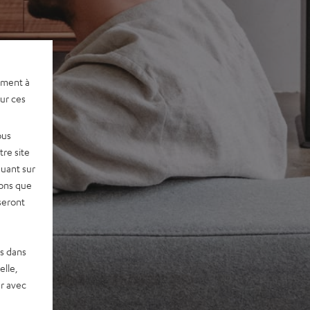
ement à
sur ces
ous
re site
quant sur
vons que
seront
es dans
elle,
r avec