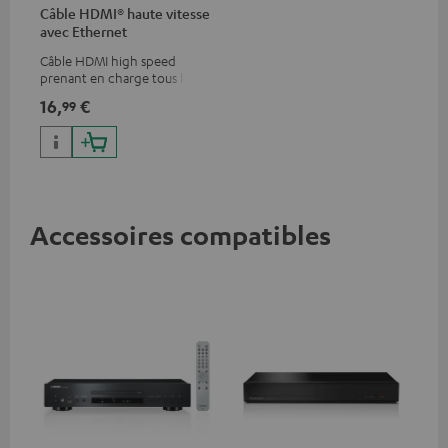
Câble HDMI® haute vitesse
avec Ethernet
Câble HDMI high speed
prenant en charge tous les
formats 2.0 comme 4K
16,
€
99
50/60p et 4K 3D
Accessoires compatibles