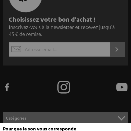
I
Choisissez votre bon d'achat !
Inscrivez-vous à la newsletter et recevez jusqu'à
n
45 € de remise.
s
c
S'ABO
EMAIL
r
WIDGET
i
v
e
z
-
v
o
Catégories
u
Pour que le son vous corresponde