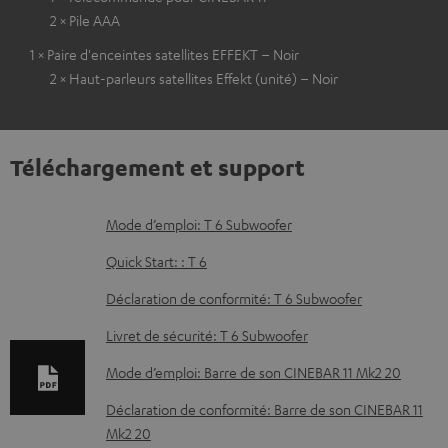
2 × Pile AAA
1 × Paire d'enceintes satellites EFFEKT – Noir
2 × Haut-parleurs satellites Effekt (unité) – Noir
Téléchargement et support
D
Mode d’emploi: T 6 Subwoofer
o
Quick Start: : T 6
c
Déclaration de conformité: T 6 Subwoofer
u
Livret de sécurité: T 6 Subwoofer
m
e
Mode d’emploi: Barre de son CINEBAR 11 Mk2 20
n
Déclaration de conformité: Barre de son CINEBAR 11
t
Mk2 20