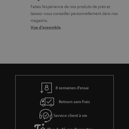
o
s
s
Faites l’expérience de nos produits de près et
n
c
laissez-vous conseiller personnellement dans nos
s
o
magasins.
r
n
Vue d’ensemble
e
t
l
a
a
c
t
t
i
v
e
8 semaines d'essai
s
Retours sans frais
à
l
Service client à vie
a
Plus de 45 ans d'expertise