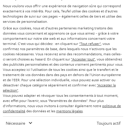
HOME CINEMA
s
Société
Nous voulons vous offrir une expérience de navigation sûre qui correspond
à
exactement à vos intérêts. Pour cela, Teufel utilise des cookies et d'autres
SYSTEMES COMPLETS HOME CINEMA
SUPPORT
technologies de suivi sur ces pages – également celles de tiers et utilise des
l
Boutiques en ligne Teufel
services de personnalisation.
BARRES DE SON
a
Grâce aux cookies, nous et d'autres partenaires marketing traitons des
CARRIÈRE
ALLEMAGNE
données vous concernant et apprenons ce que vous aimez - grâce à votre
n
STEREO
comportement sur notre site web et aux informations concernant votre
PRESSE
terminal. C'est vous qui décidez : en cliquant sur
"Tout refuser"
, vous
e
AUTRICHE
confirmez nos paramètres de base, dans lesquels nous n'activons que les
SMART HOME
w
cookies nécessaires. Vous recevrez ainsi des recommandations, mais celles-
B2B
ci seront choisies au hasard. En cliquant sur
"Accepter tout"
, vous obtiendrez
s
SUISSE
BLUETOOTH
des publicités personnalisées et des contenus vraiment pertinents pour vous.
BLOG
Vous acceptez ici l'utilisation de tous les cookies ainsi que le transfert et le
l
traitement de vos données dans des pays en dehors de l'Union européenne
CASQUES AUDIO
e
PAYS-BAS
NEWSLETTER
et de l'EER. Pour une sélection individuelle, vous pouvez aussi activer ou
désactiver chaque catégorie séparément et confirmer avec
"Accepter la
t
CASQUES BLUETOOTH AUDIO
sélection"
.
MAGASINS
BELGIQUE
Vous pouvez adapter et révoquer tous les consentements à tout moment,
t
avec effet pour l’avenir, sous "Paramètres de données". Pour plus
SYSTEMES COMPLETS
e
AVANTAGES D’ACHAT
d'informations, nous vous invitons à consulter également notre
politique de
confidentialité
des données et les
mentions légales
.
FRANCE
r
ENCEINTES
L’HISTOIRE DE TEUFEL
Nécessaire
Toujours actif
POLOGNE
ULTIMA