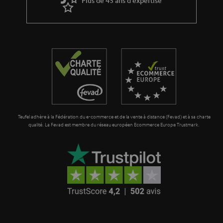
g
a
r
a
n
t
i
e
Teufel adhère à la Fédération du e-commerce et de la vente à distance (Fevad) et à sa charte
qualité. La Fevad est membre du réseau européen Ecommerce Europe Trustmark.