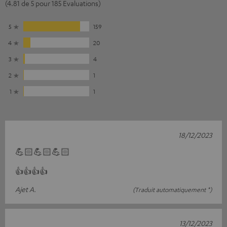
(4.81 de 5 pour 185 Evaluations)
5
159
4
20
3
4
2
1
1
1
18/12/2023
💪🏻💪🏻💪🏻
👍👍👍👍
Ajet A.
(Traduit automatiquement *)
13/12/2023