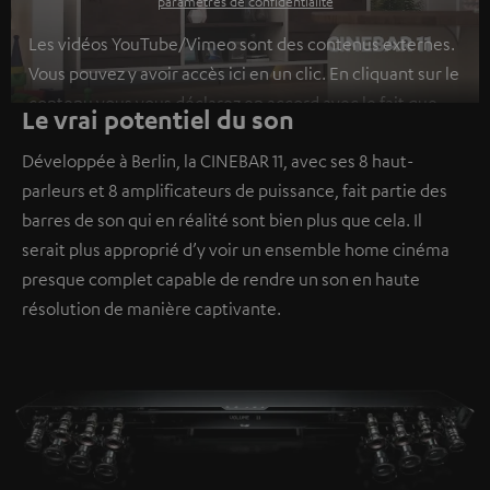
paramètres de confidentialité
Les vidéos YouTube/Vimeo sont des contenus externes.
Vous pouvez y avoir accès ici en un clic. En cliquant sur le
contenu vous vous déclarez en accord avec le fait que
Le vrai potentiel du son
l’on vous montre des contenus extérieurs. Les données
Développée à Berlin, la CINEBAR 11, avec ses 8 haut-
individuelles peuvent être transmises à une plateforme
parleurs et 8 amplificateurs de puissance, fait partie des
tierce.
Vous en apprendrez davantage dans notre
barres de son qui en réalité sont bien plus que cela. Il
politique de confidentialité
.
serait plus approprié d’y voir un ensemble home cinéma
presque complet capable de rendre un son en haute
résolution de manière captivante.