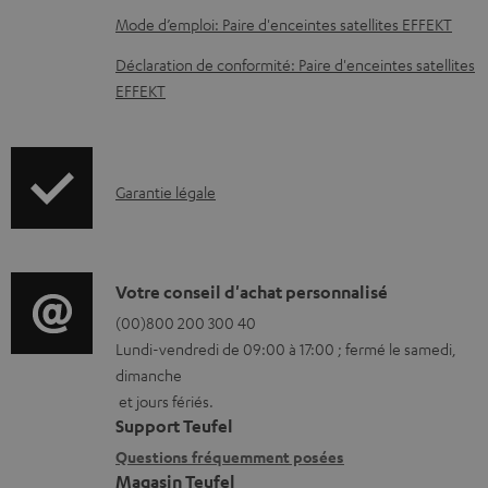
s
Mode d’emploi: Paire d'enceintes satellites EFFEKT
t
Déclaration de conformité: Paire d'enceintes satellites
é
EFFEKT
l
é
c
I
Garantie légale
h
n
a
f
r
o
D
Votre conseil d'achat personnalisé
g
r
é
(00)800 200 300 40
e
Lundi-vendredi de 09:00 à 17:00 ; fermé le samedi,
m
t
a
dimanche
a
a
et jours fériés.
b
t
i
Support Teufel
l
i
l
Questions fréquemment posées
e
Magasin Teufel