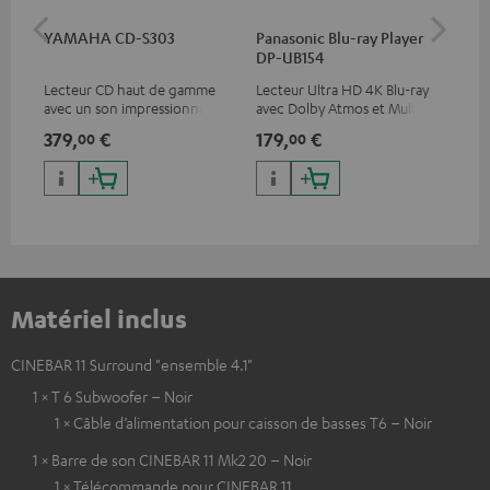
YAMAHA CD-S303
Panasonic Blu-ray Player
Câ
DP-UB154
av
Lecteur CD haut de gamme
Lecteur Ultra HD 4K Blu-ray
Câb
avec un son impressionnant
avec Dolby Atmos et Multi
pre
et une finition de qualité
HDR, inclus HDR10+ pour une
for
379,
€
179,
€
16
00
00
qualité d’image incroyable et
50/
des couleurs contrastées
Matériel inclus
CINEBAR 11 Surround "ensemble 4.1"
1 × T 6 Subwoofer – Noir
1 × Câble d’alimentation pour caisson de basses T6 – Noir
1 × Barre de son CINEBAR 11 Mk2 20 – Noir
1 × Télécommande pour CINEBAR 11