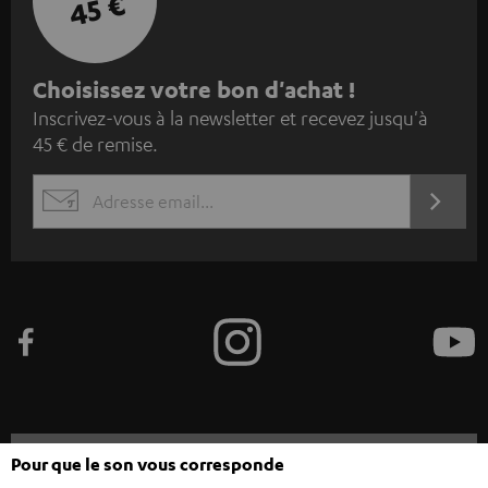
45 €
I
Choisissez votre bon d'achat !
Inscrivez-vous à la newsletter et recevez jusqu'à
n
45 € de remise.
s
c
S'ABO
EMAIL
r
WIDGET
i
v
e
z
-
v
o
Catégories
Pour que le son vous corresponde
u