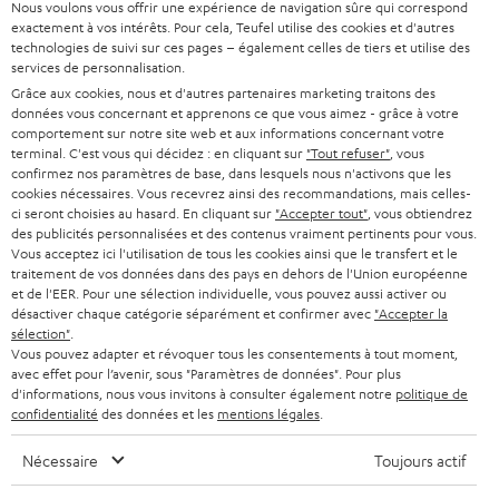
Nous voulons vous offrir une expérience de navigation sûre qui correspond
HOME CINEMA
s
exactement à vos intérêts. Pour cela, Teufel utilise des cookies et d'autres
Société
technologies de suivi sur ces pages – également celles de tiers et utilise des
à
services de personnalisation.
SYSTEMES COMPLETS HOME CINEMA
SUPPORT
l
Boutiques en ligne Teufel
Grâce aux cookies, nous et d'autres partenaires marketing traitons des
données vous concernant et apprenons ce que vous aimez - grâce à votre
BARRES DE SON
a
CARRIÈRE
comportement sur notre site web et aux informations concernant votre
ALLEMAGNE
terminal. C'est vous qui décidez : en cliquant sur
"Tout refuser"
, vous
n
STEREO
confirmez nos paramètres de base, dans lesquels nous n'activons que les
PRESSE
e
cookies nécessaires. Vous recevrez ainsi des recommandations, mais celles-
AUTRICHE
ci seront choisies au hasard. En cliquant sur
"Accepter tout"
, vous obtiendrez
SMART HOME
w
B2B
des publicités personnalisées et des contenus vraiment pertinents pour vous.
Vous acceptez ici l'utilisation de tous les cookies ainsi que le transfert et le
s
SUISSE
BLUETOOTH
traitement de vos données dans des pays en dehors de l'Union européenne
BLOG
l
et de l'EER. Pour une sélection individuelle, vous pouvez aussi activer ou
désactiver chaque catégorie séparément et confirmer avec
"Accepter la
CASQUES AUDIO
e
PAYS-BAS
NEWSLETTER
sélection"
.
Vous pouvez adapter et révoquer tous les consentements à tout moment,
t
CASQUES BLUETOOTH AUDIO
avec effet pour l’avenir, sous "Paramètres de données". Pour plus
MAGASINS
BELGIQUE
t
d'informations, nous vous invitons à consulter également notre
politique de
SYSTEMES COMPLETS
confidentialité
des données et les
mentions légales
.
e
AVANTAGES D’ACHAT
FRANCE
r
Nécessaire
Toujours actif
ENCEINTES
L’HISTOIRE DE TEUFEL