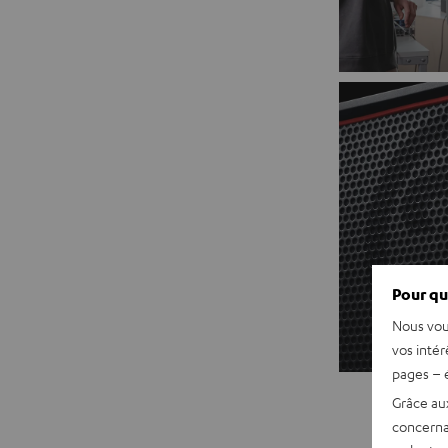
Pour qu
Nous vou
vos intér
pages – é
Grâce au
concerna