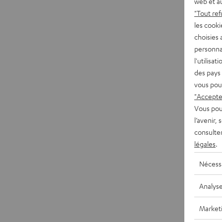
web et au
"Tout ref
les cooki
choisies 
personna
l'utilisa
des pays 
vous pou
"Accepter
Vous pou
l’avenir,
consulte
légales
.
Nécess
Analys
Market