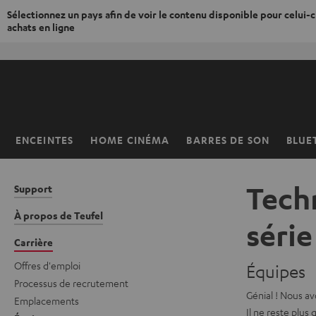
Sélectionnez un pays afin de voir le contenu disponible pour celui-ci
achats en ligne
ERS LE
ONTENU
ENCEINTES
HOME CINÉMA
BARRES DE SON
BLUE
Page
d’accueil
Techn
Support
À propos de Teufel
série
Carrière
Offres d'emploi
Équipes
Processus de recrutement
Génial ! Nous a
Emplacements
Il ne reste plus 