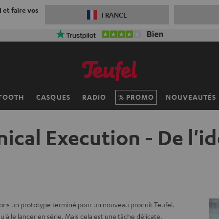
 et faire vos
FRANCE
TOOTH
CASQUES
RADIO
PROMO
NOUVEAUTÉS
ical Execution - De l'i
vons un prototype terminé pour un nouveau produit Teufel.
qu'à le lancer en série. Mais cela est une tâche délicate.