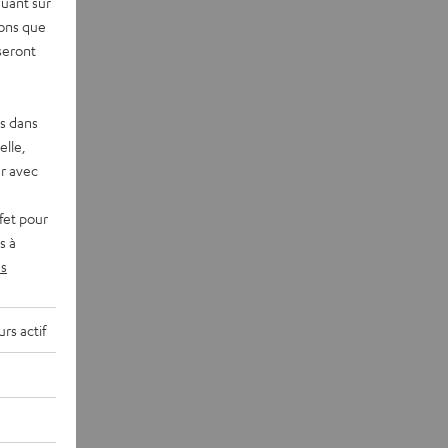
quant sur
vons que
seront
es dans
elle,
r avec
fet pour
s à
s
rs actif