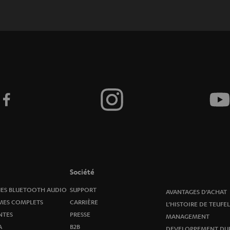
r
i
v
e
z
-
v
o
u
Société
s
ES BLUETOOTH AUDIO
SUPPORT
AVANTAGES D’ACHAT
MES COMPLETS
CARRIÈRE
L’HISTOIRE DE TEUFEL
à
NTES
PRESSE
MANAGEMENT
A
B2B
DEVELOPPEMENT DU