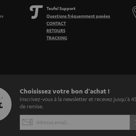
Teufel Support
es
Questions fréquemment posées
CONTACT
RETOURS
TRACKING
I
Choisissez votre bon d'achat !
 -
Inscrivez-vous à la newsletter et recevez jusqu'à 4
n
€
de remise.
s
EMAIL
c
WIDGET