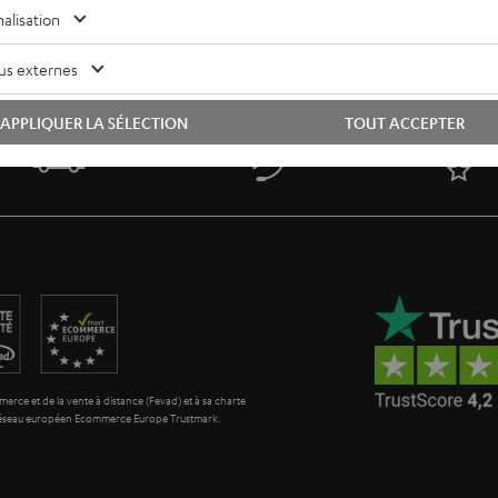
alisation
us externes
APPLIQUER LA SÉLECTION
TOUT ACCEPTER
i
Retours sans frais
Service client à vie
P
erce et de la vente à distance (Fevad) et à sa charte
 réseau européen Ecommerce Europe Trustmark.