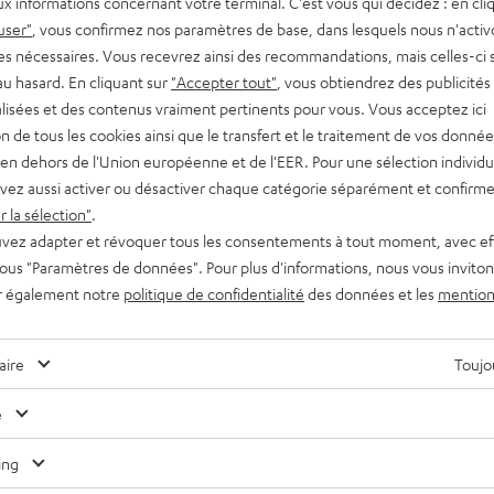
x informations concernant votre terminal. C'est vous qui décidez : en cli
user"
, vous confirmez nos paramètres de base, dans lesquels nous n'acti
es nécessaires. Vous recevrez ainsi des recommandations, mais celles-ci 
au hasard. En cliquant sur
"Accepter tout"
, vous obtiendrez des publicités
lisées et des contenus vraiment pertinents pour vous. Vous acceptez ici
tion de tous les cookies ainsi que le transfert et le traitement de vos donné
en dehors de l'Union européenne et de l'EER. Pour une sélection individu
vez aussi activer ou désactiver chaque catégorie séparément et confirme
 la sélection"
.
vez adapter et révoquer tous les consentements à tout moment, avec ef
 sous "Paramètres de données". Pour plus d'informations, nous vous inviton
r également notre
politique de confidentialité
des données et les
mention
aire
Toujou
e
ing