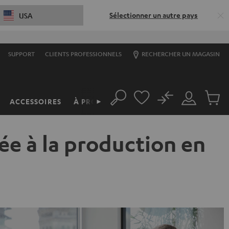
Sélectionner un autre pays
USA
SUPPORT
CLIENTS PROFESSIONNELS
RECHERCHER UN MAGASIN
No
ACCESSOIRES
À PROPOS
►
Rechercher
Mon
Produit
compte
du
panier
dée à la production en