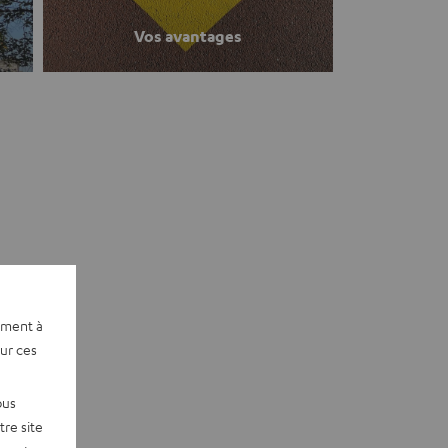
Vos avantages
ement à
sur ces
ous
re site