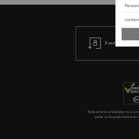
Personn
conten
8 semaines d'essa
Teufel adhère à la Fédération du e-comm
qualité. La Fevad est membre du