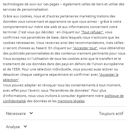
SYSTEMES COMPLETS HOME CINEMA
SUPPORT
technologies de suivi sur ces pages – également celles de tiers et utilise des
l
Boutiques en ligne Teufel
services de personnalisation.
BARRES DE SON
a
Grâce aux cookies, nous et d'autres partenaires marketing traitons des
CARRIÈRE
ALLEMAGNE
données vous concernant et apprenons ce que vous aimez - grâce à votre
n
STEREO
comportement sur notre site web et aux informations concernant votre
PRESSE
e
terminal. C'est vous qui décidez : en cliquant sur
"Tout refuser"
, vous
AUTRICHE
confirmez nos paramètres de base, dans lesquels nous n'activons que les
SMART HOME
w
B2B
cookies nécessaires. Vous recevrez ainsi des recommandations, mais celles-
ci seront choisies au hasard. En cliquant sur
"Accepter tout"
, vous obtiendrez
s
SUISSE
BLUETOOTH
des publicités personnalisées et des contenus vraiment pertinents pour vous.
BLOG
l
Vous acceptez ici l'utilisation de tous les cookies ainsi que le transfert et le
traitement de vos données dans des pays en dehors de l'Union européenne
CASQUES AUDIO
e
PAYS-BAS
NEWSLETTER
et de l'EER. Pour une sélection individuelle, vous pouvez aussi activer ou
désactiver chaque catégorie séparément et confirmer avec
"Accepter la
t
CASQUES BLUETOOTH AUDIO
sélection"
.
MAGASINS
BELGIQUE
t
Vous pouvez adapter et révoquer tous les consentements à tout moment,
avec effet pour l’avenir, sous "Paramètres de données". Pour plus
SYSTEMES COMPLETS
e
AVANTAGES D’ACHAT
d'informations, nous vous invitons à consulter également notre
politique de
FRANCE
confidentialité
des données et les
mentions légales
.
r
ENCEINTES
L’HISTOIRE DE TEUFEL
Nécessaire
Toujours actif
POLOGNE
ULTIMA
MANAGEMENT
Analyse
ÉCOUTEURS INTRA-AURICULAIRES