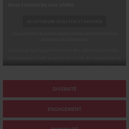
Vous trouverez une vidéo
ACCEPTER UNE SEULE FOIS ET AFFICHER
Toujours afficher le contenu externe ? Activez cette option dans les
paramètres de confidentialité
Les vidéos YouTube/Vimeo sont des contenus externes.
Vous pouvez y avoir accès ici en un clic. En cliquant sur le
contenu vous vous déclarez en accord avec le fait que
l’on vous montre des contenus extérieurs. Les données
individuelles peuvent être transmises à une plateforme
DIVERSITÉ
tierce.
Vous en apprendrez davantage dans notre
politique de confidentialité
.
ENGAGEMENT
DURABILITÉ