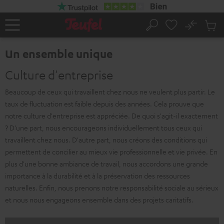
ERS LE
ONTENU
No
Sau
Page
Rechercher
Produi
d’accueil
du
Un ensemble unique
panier
Culture d'entreprise
Beaucoup de ceux qui travaillent chez nous ne veulent plus partir. Le
taux de fluctuation est faible depuis des années. Cela prouve que
notre culture d'entreprise est appréciée. De quoi s'agit-il exactement
? D'une part, nous encourageons individuellement tous ceux qui
travaillent chez nous. D'autre part, nous créons des conditions qui
permettent de concilier au mieux vie professionnelle et vie privée. En
plus d'une bonne ambiance de travail, nous accordons une grande
importance à la durabilité et à la préservation des ressources
naturelles. Enfin, nous prenons notre responsabilité sociale au sérieux
et nous nous engageons ensemble dans des projets caritatifs.