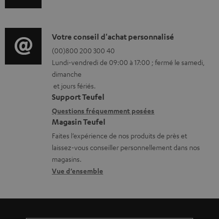
n
h
f
a
o
r
D
Votre conseil d'achat personnalisé
r
g
é
(00)800 200 300 40
Lundi-vendredi de 09:00 à 17:00 ; fermé le samedi,
m
e
t
dimanche
a
a
a
et jours fériés.
t
b
i
Support Teufel
i
l
l
Questions fréquemment posées
Magasin Teufel
o
e
s
Faites l’expérience de nos produits de près et
n
s
c
laissez-vous conseiller personnellement dans nos
s
o
magasins.
r
n
Vue d’ensemble
e
t
l
a
a
c