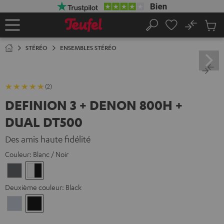
ERS LE
ONTENU
No
Sau
Page
Rechercher
Produi
d’accueil
du
STÉRÉO
ENSEMBLES STÉRÉO
panier
(2)
DEFINION 3 + DENON 800H +
DUAL DT500
Des amis haute fidélité
Couleur:
Blanc / Noir
Anthracite
Blanc
/
Deuxième couleur:
Black
Noir
Premium
Black
Silber