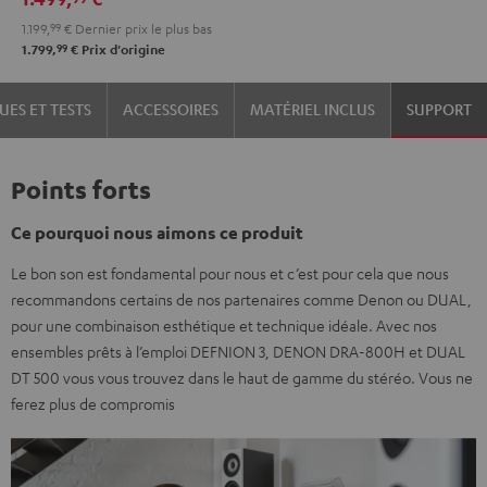
1.199,
99
€
Dernier prix le plus bas
99
1.799,
€
Prix d'origine
UES ET TESTS
ACCESSOIRES
MATÉRIEL INCLUS
SUPPORT
Points forts
Ce pourquoi nous aimons ce produit
Le bon son est fondamental pour nous et c’est pour cela que nous
recommandons certains de nos partenaires comme Denon ou DUAL,
pour une combinaison esthétique et technique idéale. Avec nos
ensembles prêts à l’emploi DEFNION 3, DENON DRA-800H et DUAL
DT 500 vous vous trouvez dans le haut de gamme du stéréo. Vous ne
ferez plus de compromis