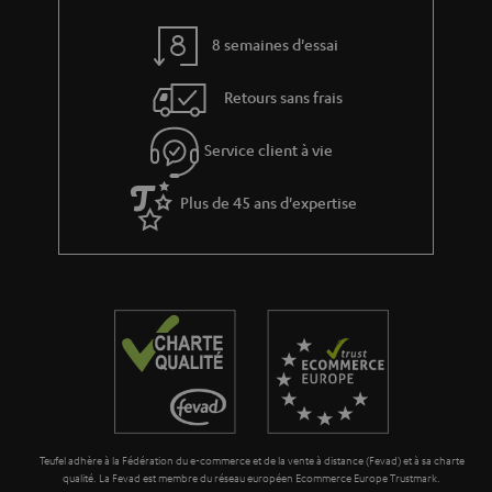
t
t
8 semaines d'essai
i
v
Retours sans frais
e
s
Service client à vie
à
Plus de 45 ans d'expertise
l
a
g
a
r
a
n
t
Teufel adhère à la Fédération du e-commerce et de la vente à distance (Fevad) et à sa charte
i
qualité. La Fevad est membre du réseau européen Ecommerce Europe Trustmark.