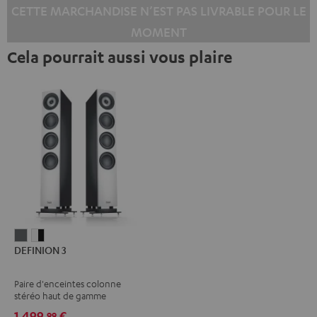
CETTE MARCHANDISE N’EST PAS LIVRABLE POUR LE
MOMENT
Cela pourrait aussi vous plaire
DEFINION
DEFINION
DEFINION 3
3
3
Anthracite
Blanc
Paire d'enceintes colonne
/
stéréo haut de gamme
Noir
1.499,
€
99