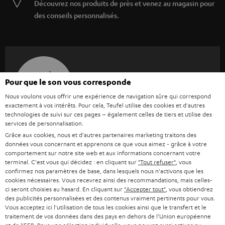
Découvrez nos produits de près et venez au magasin pour
des conseils personnalisés.
JUSQU'À -
Pour que le son vous corresponde
45 €
Nous voulons vous offrir une expérience de navigation sûre qui correspond
exactement à vos intérêts. Pour cela, Teufel utilise des cookies et d'autres
technologies de suivi sur ces pages – également celles de tiers et utilise des
I
Choisissez votre bon d'achat !
services de personnalisation.
Grâce aux cookies, nous et d'autres partenaires marketing traitons des
Inscrivez-vous à la newsletter et recevez jusqu'à
n
données vous concernant et apprenons ce que vous aimez - grâce à votre
45 € de remise.
comportement sur notre site web et aux informations concernant votre
s
terminal. C'est vous qui décidez : en cliquant sur
"Tout refuser"
, vous
c
confirmez nos paramètres de base, dans lesquels nous n'activons que les
cookies nécessaires. Vous recevrez ainsi des recommandations, mais celles-
S'ABO
EMAIL
r
ci seront choisies au hasard. En cliquant sur
"Accepter tout"
, vous obtiendrez
WIDGET
des publicités personnalisées et des contenus vraiment pertinents pour vous.
i
Vous acceptez ici l'utilisation de tous les cookies ainsi que le transfert et le
v
traitement de vos données dans des pays en dehors de l'Union européenne