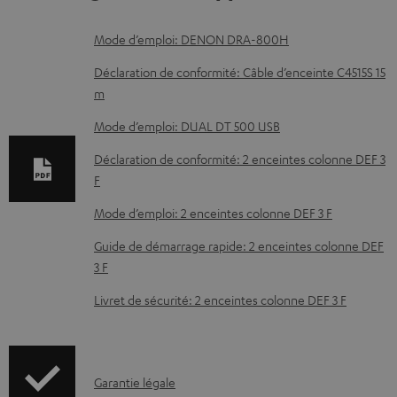
D
Mode d’emploi: DENON DRA-800H
o
Déclaration de conformité: Câble d’enceinte C4515S 15
c
m
u
Mode d’emploi: DUAL DT 500 USB
m
Déclaration de conformité: 2 enceintes colonne DEF 3
e
F
n
Mode d’emploi: 2 enceintes colonne DEF 3 F
t
Guide de démarrage rapide: 2 enceintes colonne DEF
s
3 F
t
Livret de sécurité: 2 enceintes colonne DEF 3 F
é
l
é
I
c
Garantie légale