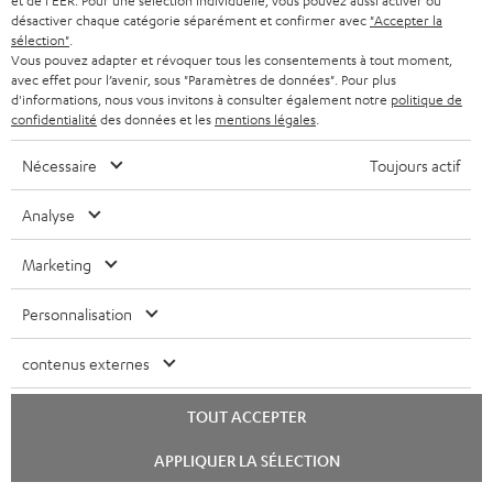
et de l'EER. Pour une sélection individuelle, vous pouvez aussi activer ou
e
désactiver chaque catégorie séparément et confirmer avec
"Accepter la
sélection"
.
z
Vous pouvez adapter et révoquer tous les consentements à tout moment,
-
avec effet pour l’avenir, sous "Paramètres de données". Pour plus
d'informations, nous vous invitons à consulter également notre
politique de
v
confidentialité
des données et les
mentions légales
.
o
Catégories
Nécessaire
Toujours actif
u
HOME CINEMA
s
Société
Analyse
à
SYSTEMES COMPLETS HOME CINEMA
Marketing
SUPPORT
l
Boutiques en ligne Teufel
BARRES DE SON
a
Personnalisation
CARRIÈRE
ALLEMAGNE
n
STEREO
PRESSE
contenus externes
e
AUTRICHE
SMART HOME
w
B2B
TOUT ACCEPTER
s
SUISSE
BLUETOOTH
Lancer
BLOG
APPLIQUER LA SÉLECTION
l
le
chat