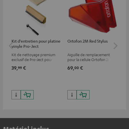
Kit d'entretien pour platine
Ortofon 2M Red Stylus
Or
vinyle Pro-Ject
To
Kit de nettoyage premium
Aiguille de remplacement
Cel
exclusif de Pro-Ject pour
pour la cellule Ortofon 2M
mob
disques vinyles et platines,
Red
off
39,
€
69,
€
99
99
00
disponible uniquement sur le
dyn
site de Teufel
cha
Matériel inclus