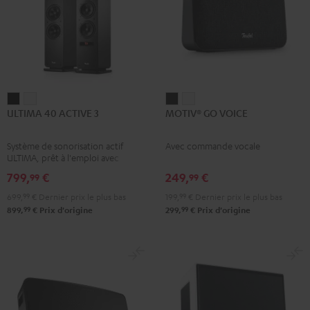
ULTIMA
ULTIMA
MOTIV®
MOTIV®
ULTIMA 40 ACTIVE 3
MOTIV® GO VOICE
40
40
GO
GO
ACTIVE
ACTIVE
VOICE
VOICE
Système de sonorisation actif
Avec commande vocale
3
3
Night
Silver
ULTIMA, prêt à l'emploi avec
Noir
Blanc
Black
White
amplificateur intégré
799,
€
249,
€
99
99
699,
99
€
Dernier prix le plus bas
199,
99
€
Dernier prix le plus bas
99
99
899,
€
Prix d'origine
299,
€
Prix d'origine