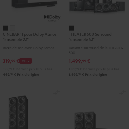
CINEBAR
CINEBAR
THEATER
CINEBAR 11 pour Dolby Atmos
THEATER 500 Surround
11
11
500
"Ensemble 2.1"
"ensemble 5.1"
pour
pour
Surround
Barre de son avec Dolby Atmos
Variante surround de la THEATER
Dolby
Dolby
"ensemble
500
Atmos
Atmos
5.1"
319,
€
1.499,
€
99
99
Offre
"Ensemble
"Ensemble
Noir
399,
99
€
Dernier prix le plus bas
1.199,
99
€
Dernier prix le plus bas
2.1"
2.1"
99
99
449,
€
Prix d'origine
1.699,
€
Prix d'origine
Noir
Blanc