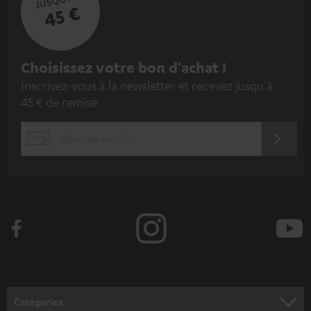
45 €
I
Choisissez votre bon d'achat !
Inscrivez-vous à la newsletter et recevez jusqu'à
n
45 € de remise.
s
c
S'ABO
EMAIL
r
WIDGET
i
v
e
z
-
v
o
Catégories