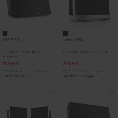
MOTIV®
Teufel
Teufel
MOTIV® XL
Teufel ONE S
XL
ONE
ONE
Noir
S
S
Enceinte HiFi portable en
Notre plus petite enceinte Wi-Fi
Noir
Blanc
streaming
799,
€
229,
€
99
99
599,
99
€
Dernier prix le plus bas
199,
99
€
Dernier prix le plus bas
99
99
899,
€
Prix d'origine
249,
€
Prix d'origine