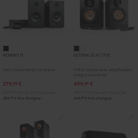
KOMBO
ULTIMA
ULTIMA
KOMBO 11
ULTIMA 25 ACTIVE
11
25
25
Noir
ACTIVE
ACTIVE
Mini chaîne stéréo compacte
Prêt à l'emploi avec amplificateur
Night
Pure
intégré à enceinte
Black
White
279,
€
499,
€
99
99
229,
99
€
Dernier prix le plus bas
399,
99
€
Dernier prix le plus bas
99
99
299,
€
Prix d'origine
549,
€
Prix d'origine