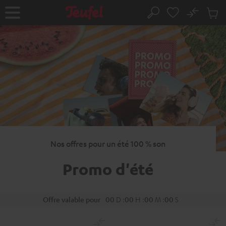
ERS LE
No
ONTENU
Sau
Page
Rechercher
Produi
d’accueil
du
panier
Nos offres pour un été 100 % son
Promo d'été
Offre valable pour
00
D
:
00
H
:
00
M
:
00
S