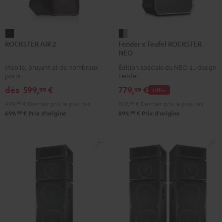
ROCKSTER
Fender
ROCKSTER AIR 2
Fender x Teufel ROCKSTER
AIR
x
NEO
2
Teufel
Mobile, bruyant et de nombreux
Édition spéciale du NEO au design
Noir
ROCKSTER
ports
Fender
NEO
dès
599,
€
779,
€
99
99
Offre
Black
499,
99
€
Dernier prix le plus bas
829,
99
€
Dernier prix le plus bas
&
99
99
699,
€
Prix d'origine
899,
€
Prix d'origine
Steel