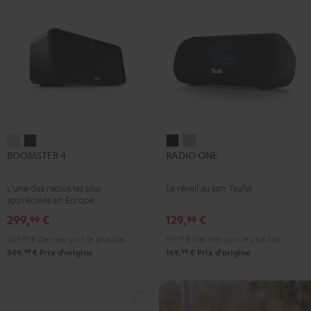
BOOMSTER
BOOMSTER
RADIO
RADIO
BOOMSTER 4
RADIO ONE
4
4
ONE
ONE
Mint
Night
Noir
Light
L’une des radios les plus
Le réveil au son Teufel
Green
Black
Gray
appréciées en Europe.
299,
€
129,
€
99
99
249,
99
€
Dernier prix le plus bas
99,
99
€
Dernier prix le plus bas
99
99
349,
€
Prix d'origine
169,
€
Prix d'origine