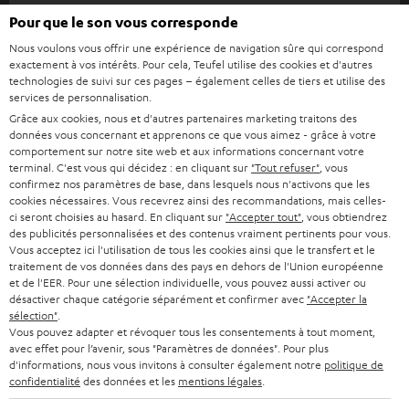
u
Pour que le son vous corresponde
HOME CINEMA
s
Société
Nous voulons vous offrir une expérience de navigation sûre qui correspond
à
exactement à vos intérêts. Pour cela, Teufel utilise des cookies et d'autres
SYSTEMES COMPLETS HOME CINEMA
SUPPORT
technologies de suivi sur ces pages – également celles de tiers et utilise des
l
Boutiques en ligne Teufel
services de personnalisation.
BARRES DE SON
a
Grâce aux cookies, nous et d'autres partenaires marketing traitons des
CARRIÈRE
ALLEMAGNE
données vous concernant et apprenons ce que vous aimez - grâce à votre
n
STEREO
comportement sur notre site web et aux informations concernant votre
PRESSE
e
terminal. C'est vous qui décidez : en cliquant sur
"Tout refuser"
, vous
AUTRICHE
confirmez nos paramètres de base, dans lesquels nous n'activons que les
SMART HOME
w
B2B
cookies nécessaires. Vous recevrez ainsi des recommandations, mais celles-
ci seront choisies au hasard. En cliquant sur
"Accepter tout"
, vous obtiendrez
s
SUISSE
BLUETOOTH
des publicités personnalisées et des contenus vraiment pertinents pour vous.
BLOG
l
Vous acceptez ici l'utilisation de tous les cookies ainsi que le transfert et le
traitement de vos données dans des pays en dehors de l'Union européenne
CASQUES AUDIO
e
PAYS-BAS
NEWSLETTER
et de l'EER. Pour une sélection individuelle, vous pouvez aussi activer ou
désactiver chaque catégorie séparément et confirmer avec
"Accepter la
t
CASQUES BLUETOOTH AUDIO
sélection"
.
MAGASINS
BELGIQUE
t
Vous pouvez adapter et révoquer tous les consentements à tout moment,
avec effet pour l’avenir, sous "Paramètres de données". Pour plus
SYSTEMES COMPLETS
e
AVANTAGES D’ACHAT
d'informations, nous vous invitons à consulter également notre
politique de
FRANCE
confidentialité
des données et les
mentions légales
.
r
ENCEINTES
L’HISTOIRE DE TEUFEL