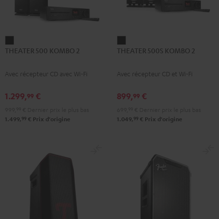
THEATER
THEATER
THEATER 500 KOMBO 2
THEATER 500S KOMBO 2
500
500S
KOMBO
KOMBO
Avec récepteur CD avec Wi-Fi
Avec récepteur CD et Wi-Fi
2
2
Noir
Noir
1.299,
€
899,
€
99
99
999,
99
€
Dernier prix le plus bas
699,
99
€
Dernier prix le plus bas
99
99
1.499,
€
Prix d'origine
1.049,
€
Prix d'origine