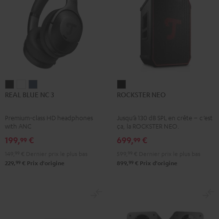
REAL
REAL
REAL
ROCKSTER
REAL BLUE NC 3
ROCKSTER NEO
BLUE
BLUE
BLUE
NEO
NC
NC
NC
Noir
Premium-class HD headphones
Jusqu’à 130 dB SPL en crête – c’est
3
3
3
with ANC
ça, la ROCKSTER NEO.
Night
Pearl
Steel
199,
€
699,
€
99
99
Black
White
Blue
149,
99
€
Dernier prix le plus bas
599,
99
€
Dernier prix le plus bas
99
99
229,
€
Prix d'origine
899,
€
Prix d'origine