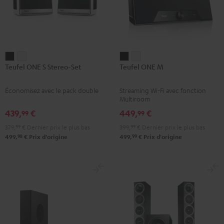
Teufel
Teufel
Teufel
Teufel
Teufel ONE S Stereo-Set
Teufel ONE M
ONE
ONE
ONE
ONE
S
S
M
M
Économisez avec le pack double
Streaming Wi-Fi avec fonction
Stereo-
Stereo-
Noir
Blanc
Multiroom
Set
Set
439,
€
449,
€
99
99
Noir
Blanc
379,
99
€
Dernier prix le plus bas
399,
99
€
Dernier prix le plus bas
98
99
499,
€
Prix d'origine
499,
€
Prix d'origine