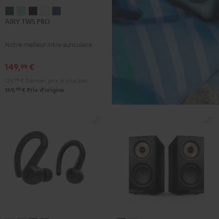
AIRY
AIRY
AIRY
AIRY
AIRY
AIRY TWS PRO
TWS
TWS
TWS
TWS
TWS
PRO
PRO
PRO
PRO
PRO
Notre meilleur intra-auriculaire
Cosmic
Misty
Night
Silver
Steel
Teal
Green
Black
White
Blue
149,
€
99
129,
99
€
Dernier prix le plus bas
99
169,
€
Prix d'origine