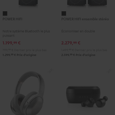
POWER
POWER
POWER HIFI
POWER HIFI ensemble stéréo
HIFI
HIFI
Noir
ensemble
Notre système Bluetooth le plus
Économiser en double
stéréo
puissant
Noir
1.199,
€
2.279,
€
99
99
799,
99
€
Dernier prix le plus bas
1.499,
99
€
Dernier prix le plus bas
99
99
1.299,
€
Prix d'origine
2.599,
€
Prix d'origine