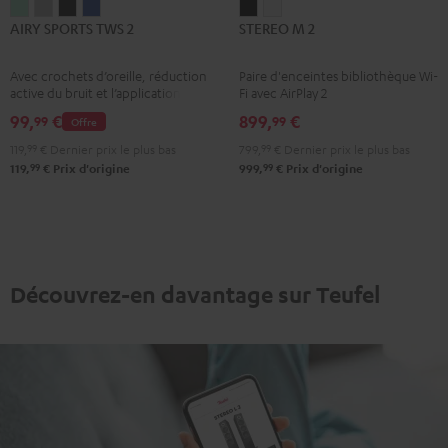
AIRY
AIRY
AIRY
AIRY
STEREO
STEREO
AIRY SPORTS TWS 2
STEREO M 2
SPORTS
SPORTS
SPORTS
SPORTS
M
M
TWS
TWS
TWS
TWS
2
2
Avec crochets d’oreille, réduction
Paire d'enceintes bibliothèque Wi-
2
2
2
2
Noir
Blanc
active du bruit et l’application
Fi avec AirPlay 2
Misty
Moon
Night
Space
Teufel Go.
99,
€
899,
€
99
99
Offre
Green
Gray
Black
Blue
119,
99
€
Dernier prix le plus bas
799,
99
€
Dernier prix le plus bas
99
99
119,
€
Prix d'origine
999,
€
Prix d'origine
Découvrez-en davantage sur Teufel