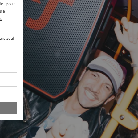
fet pour
s à
s
rs actif