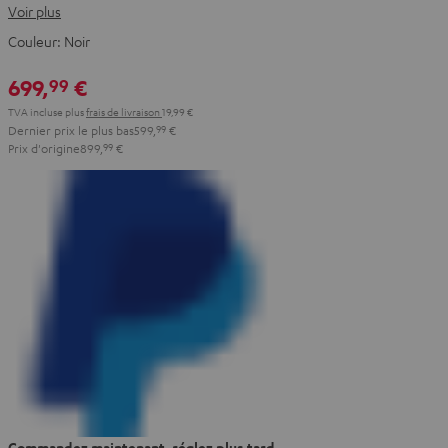
Voir plus
Couleur:
Noir
699,
€
99
TVA incluse
plus
frais de livraison
19,99 €
Dernier prix le plus bas
599,
99
€
Prix d'origine
899,
99
€
Commandez maintenant, réglez plus tard