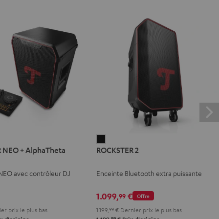
ER
ROCKSTER
 NEO + AlphaTheta
ROCKSTER 2
2
Noir
EO avec contrôleur DJ
Enceinte Bluetooth extra puissante
eta
1.099,
€
99
Offre
er prix le plus bas
1.199,
99
€
Dernier prix le plus bas
99