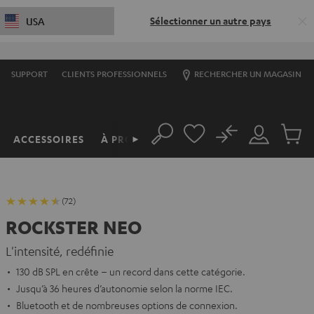
Sélectionner un autre pays
USA
SUPPORT
CLIENTS PROFESSIONNELS
RECHERCHER UN MAGASIN
No
ACCESSOIRES
À PROPOS
►
Rechercher
Mon
Produit
compte
du
panier
(72)
ROCKSTER NEO
L'intensité, redéfinie
130 dB SPL en crête – un record dans cette catégorie.
Jusqu’à 36 heures d’autonomie selon la norme IEC.
Bluetooth et de nombreuses options de connexion.