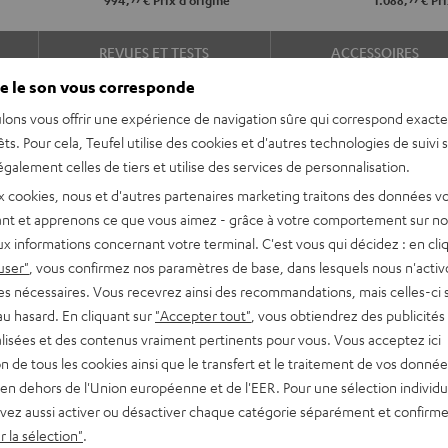
994,
€
Prix d'origine
1.088,
€
Pri
REVUES ET TESTS
ACCESSOIRES
e le son vous corresponde
lons vous offrir une expérience de navigation sûre qui correspond exact
êts. Pour cela, Teufel utilise des cookies et d'autres technologies de suivi 
galement celles de tiers et utilise des services de personnalisation.
x cookies, nous et d'autres partenaires marketing traitons des données v
nt et apprenons ce que vous aimez - grâce à votre comportement sur not
x informations concernant votre terminal. C'est vous qui décidez : en cli
as comme les autres : ultra
user"
, vous confirmez nos paramètres de base, dans lesquels nous n'acti
oubliable. Sortez votre
es nécessaires. Vous recevrez ainsi des recommandations, mais celles-ci 
iance survoltée.
au hasard. En cliquant sur
"Accepter tout"
, vous obtiendrez des publicités
lisées et des contenus vraiment pertinents pour vous. Vous acceptez ici
tion de tous les cookies ainsi que le transfert et le traitement de vos donné
en dehors de l'Union européenne et de l'EER. Pour une sélection individu
able ultra puissante pour
vez aussi activer ou désactiver chaque catégorie séparément et confirme
 la sélection"
.
ue portée de 300 mm et un