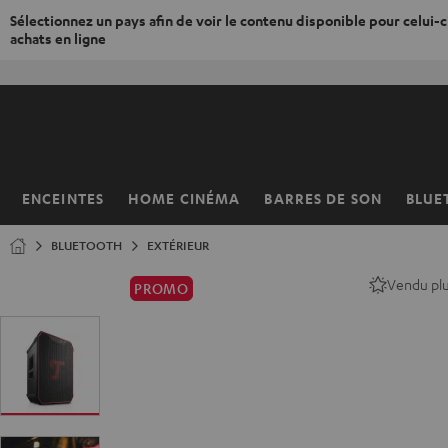
Sélectionnez un pays afin de voir le contenu disponible pour celui-ci
achats en ligne
ERS LE
ONTENU
ENCEINTES
HOME CINÉMA
BARRES DE SON
BLUE
Page
d’accueil
BLUETOOTH
EXTÉRIEUR
Vendu pl
PROMO