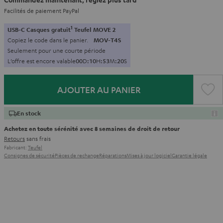
Facilités de paiement PayPal
1
USB-C Casques gratuit
Teufel MOVE 2
Copiez le code dans le panier.
MOV-T4S
Seulement pour une courte période
L’offre est encore valable
0
0
D
:
1
0
H
:
5
3
M
:
1
8
S
AJOUTER AU PANIER
En stock
Achetez en toute sérénité avec 8 semaines de droit de retour
Retours
sans frais
Fabricant:
Teufel
Consignes de sécurité
Pièces de rechange
Réparations
Mises à jour logiciel
Garantie légale