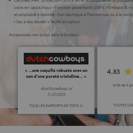
coins en caoutchouc • Fonction powerbank USB-C • Embase 35 mm
et empilable à volonté • Son identique à l’horizontale ou à la verti
• Sac à dos deuter x Teufel en option
Accessoires non inclus dans la livraison.
4.83
« …une coquille robuste avec un
son d’une pureté cristalline… »
(4.83 de 5 p
dutchcowboys.nl
11.07.2025
TOUTES LES
TOUS LES RAPPORTS DE TESTS