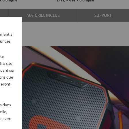
x d'origine
1.199,
€
Prix d'origine
MATÉRIEL INCLUS
SUPPORT
ement à
sur ces
ous
re site
quant sur
vons que
seront
es dans
elle,
r avec