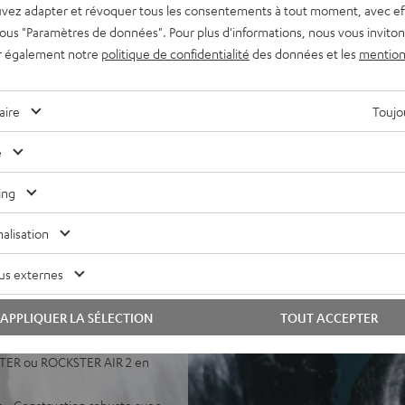
vez adapter et révoquer tous les consentements à tout moment, avec ef
ivité constante. Son stéréo
 sous "Paramètres de données". Pour plus d'informations, nous vous inviton
ource ponctuelle.
r également notre
politique de confidentialité
des données et les
mention
onore très large et
ssocié à des aigus d'une
aire
Toujou
co, batterie haute
la décharge profonde,
e
ans batterie.
le Fast Pair, fonction
ing
utez vos morceaux à tour de
alisation
ntrée instrument, micro ou
us externes
e karaoké), aucun besoin de
APPLIQUER LA SÉLECTION
TOUT ACCEPTER
KSTER GO 2. Party Link
rty Link câblé : reliez par
STER ou ROCKSTER AIR 2 en
re • Construction robuste avec