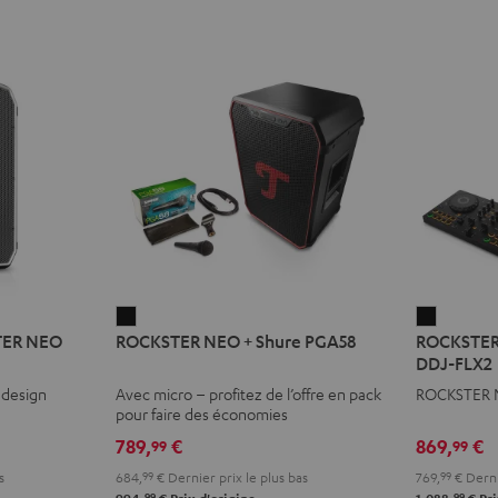
ROCKSTER
ROCKST
STER NEO
ROCKSTER NEO + Shure PGA58
ROCKSTER
NEO
NEO
DDJ-FLX2
+
+
 design
Avec micro – profitez de l’offre en pack
ROCKSTER N
Shure
AlphaTh
pour faire des économies
PGA58
DDJ-
789,
€
869,
€
99
99
Noir
FLX2
s
684,
99
€
Dernier prix le plus bas
769,
99
€
Derni
Noir
99
99