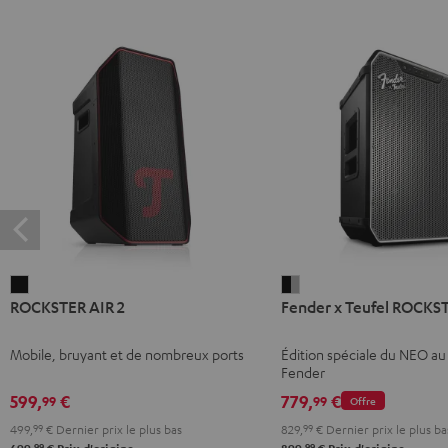
ROCKSTER
Fender
ROCKSTER AIR 2
Fender x Teufel ROCK
AIR
x
2
Teufel
Mobile, bruyant et de nombreux ports
Édition spéciale du NEO au
Noir
ROCKSTER
Fender
NEO
599,
€
779,
€
99
99
Offre
Black
499,
99
€
Dernier prix le plus bas
829,
99
€
Dernier prix le plus ba
&
99
99