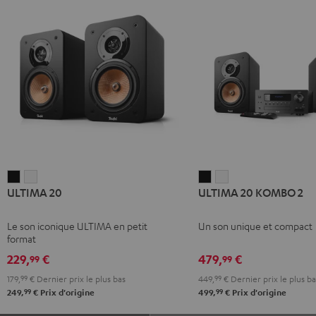
ULTIMA
ULTIMA
ULTIMA
ULTIMA
ULTIMA 20
ULTIMA 20 KOMBO 2
20
20
20
20
Noir
Blanc
KOMBO
KOMBO
Le son iconique ULTIMA en petit
Un son unique et compact
2
2
format
Noir
Blanc
229,
€
479,
€
99
99
179,
99
€
Dernier prix le plus bas
449,
99
€
Dernier prix le plus ba
99
99
249,
€
Prix d'origine
499,
€
Prix d'origine