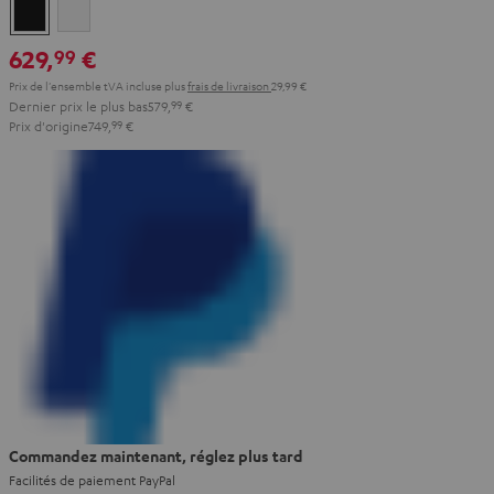
Noir
Blanc
629,
€
99
Prix de l'ensemble tVA incluse
plus
frais de livraison
29,99 €
Dernier prix le plus bas
579,
99
€
Prix d'origine
749,
99
€
Commandez maintenant, réglez plus tard
Facilités de paiement PayPal