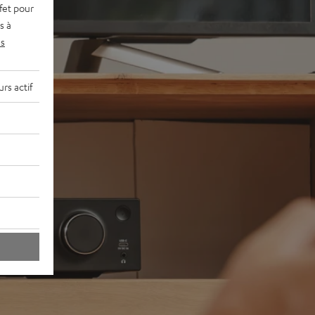
fet pour
s à
s
rs actif