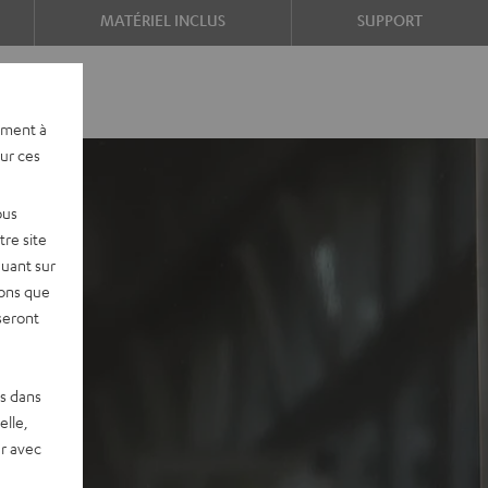
MATÉRIEL INCLUS
SUPPORT
ement à
sur ces
ous
re site
quant sur
vons que
seront
es dans
elle,
r avec