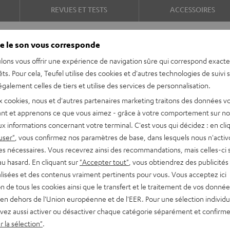
REVUES ET TESTS
ACCESSOIRES
e le son vous corresponde
lons vous offrir une expérience de navigation sûre qui correspond exact
êts. Pour cela, Teufel utilise des cookies et d'autres technologies de suivi 
galement celles de tiers et utilise des services de personnalisation.
x cookies, nous et d'autres partenaires marketing traitons des données v
nt et apprenons ce que vous aimez - grâce à votre comportement sur not
omisant de l'espace, que ce
x informations concernant votre terminal. C'est vous qui décidez : en cli
 le streaming, la radio, les
user"
, vous confirmez nos paramètres de base, dans lesquels nous n'acti
le ULTIMA 20 Mk4 est garanti.
es nécessaires. Vous recevrez ainsi des recommandations, mais celles-ci 
nité.
au hasard. En cliquant sur
"Accepter tout"
, vous obtiendrez des publicités
lisées et des contenus vraiment pertinents pour vous. Vous acceptez ici
tion de tous les cookies ainsi que le transfert et le traitement de vos donné
 le nouveau couple
en dehors de l'Union européenne et de l'EER. Pour une sélection individu
pour la musique, le son TV
vez aussi activer ou désactiver chaque catégorie séparément et confirme
 la sélection"
.