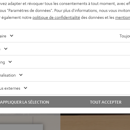
MI ARC et CEC, Spotify
vez adapter et révoquer tous les consentements à tout moment, avec ef
i, LAN, lecture USB, grand
 sous "Paramètres de données". Pour plus d'informations, nous vous inviton
r également notre
politique de confidentialité
des données et les
mention
iseur et l'application Teufel
té accrue grâce à des modules
aire
Toujou
 de haut-parleur inclus (2 x
e
sonore homogène.
ing
ptée à une installation en
alisation
une restitution précise et
 pour des aigus haute
us externes
e satinée et grilles en tissu
APPLIQUER LA SÉLECTION
TOUT ACCEPTER