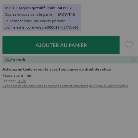
1
USB-C Casques gratuit
Teufel MOVE 2
Copiez le code dans le panier.
MOV-T4S
Seulement pour une courte période
L’offre est encore valable
0
0
D
:
1
6
H
:
3
7
M
:
0
7
S
AJOUTER AU PANIER
En stock
Achetez en toute sérénité avec 8 semaines de droit de retour
Retours
sans frais
Fabricant:
Teufel
Consignes de sécurité
Pièces de rechange
Réparations
Mises à jour logiciel
Garantie légale