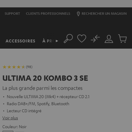
SUPPORT
CLIENTS PROFESSIONNELS
RECHERCHER UN MAGASIN
No
ACCESSOIRES
À PROPOS
►
Rechercher
Mon
Produit
compte
du
panier
(98)
ULTIMA 20 KOMBO 3 SE
La plus grande parmi les compactes
Nouvelle ULTIMA 20 (Mk4) + récepteur CD 2.1
Radio DAB+/FM, Spotify, Bluetooth
Lecteur CD intégré
Voir plus
Couleur:
Noir