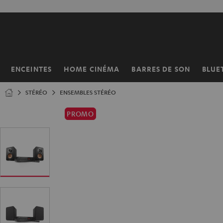
ERS LE
ONTENU
ENCEINTES
HOME CINÉMA
BARRES DE SON
BLUE
Page
d’accueil
STÉRÉO
ENSEMBLES STÉRÉO
PROMO