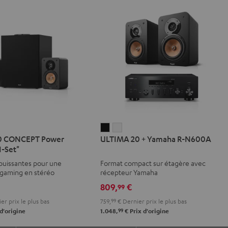
IMA
ULTIMA
ULTIMA
0 CONCEPT Power
ULTIMA 20 + Yamaha R-N600A
20
20
1-Set"
T
CEPT
+
+
puissantes pour une
Format compact sur étagère avec
r
Yamaha
Yamaha
 gaming en stéréo
récepteur Yamaha
on
R-
R-
809,
€
99
N600A
N600A
er prix le plus bas
759,
99
€
Dernier prix le plus bas
Noir
Blanc
99
d'origine
1.048,
€
Prix d'origine
c