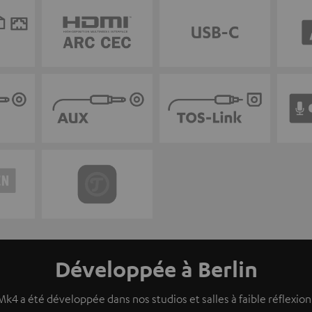
Développée à Berlin
k4 a été développée dans nos studios et salles à faible réflexion