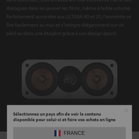
dialogues dans les jeux et les films, même à faible volume.
Parfaitement accordée aux ULTIMA 40 et 20, l'enceinte se
fixe facilement au mur et s’intègre élégamment sur un
pied ou dans une étagère grâce à son design épuré.
Sélectionnez un pays afin de voir le contenu
DÉCOUVRIR DAVANTAGE
disponible pour celui-ci et faire vos achats en ligne
FRANCE