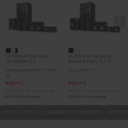
ULTIMA
ULTIMA
ULTIMA
ULTIMA
ULTIMA 40 Surround
ULTIMA 40 Surround
40
40
40
40
"Ensemble 5.1"
Power Edition "5.1-Set"
Surround
Surround
Surround
Surround
Variante surround de l'ULTIMA
Avec caisson XXL
"Ensemble
"Ensemble
Power
Power
40
5.1"
5.1"
Edition
Edition
849,
€
999,
€
99
99
Noir
Blanc
"5.1-
"5.1-
749,
99
€
Dernier prix le plus bas
899,
99
€
Dernier prix le plus bas
/
Set"
Set"
99
99
999,
€
Prix d'origine
1.149,
€
Prix d'origine
Noir
Noir
Blanc
POINTS FORTS
DONNÉES TECHNIQUES
REVUES