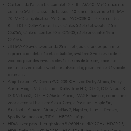
Contenu de l'ensemble complet : 2 x ULTIMA 40 (Mk4), enceinte
centrale (Mk4), caisson de basses T 10, enceintes arrière ULTIMA
20 (Mk4), amplificateur AV Denon AVC-X3800H, 2 x enceintes
REFLEKT 2 Dolby Atmos, kit de câbles (câble Subwoofer 2,5 m
C3525W, câble enceintes 30 m C2530S, câble enceintes 15 m
C2515S).
ULTIMA 40 avec tweeter de 25 mm et guide d'ondes pour une
reproduction détaillée et spatialisée, système 3 voies avec deux
woofers pour des niveaux élevés et sans distorsion, enceinte
centrale avec double woofer et phase plug pour une clarté vocale
optimale.
Amplificateur AV Denon AVC-X3800H avec Dolby Atmos, Dolby
Atmos Height Virtualization, Dolby True HD, DTS:X, DTS Neural:X,
DTS Virtual:X, DTS-HD Master Audio, IMAX Enhanced, commande
vocale compatible avec Alexa, Google Assistant, Apple Siri,
Bluetooth, Amazon Music, AirPlay 2, Napster, TuneIn, Deezer,
Spotify, Soundcloud, TIDAL, HEOS® intégré.
HDMI avec pass-through vidéo 8K/60Hz et 4K/120Hz, HDCP 2.3,
HDR (Dolby Vision™, HDR10+, HLG, 3D), Enhanced Audio Return