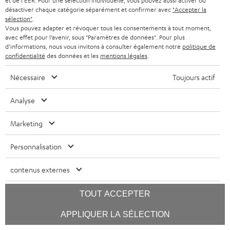
et de l'EER. Pour une sélection individuelle, vous pouvez aussi activer ou
désactiver chaque catégorie séparément et confirmer avec
"Accepter la
sélection"
.
Vous pouvez adapter et révoquer tous les consentements à tout moment,
avec effet pour l’avenir, sous "Paramètres de données". Pour plus
d'informations, nous vous invitons à consulter également notre
politique de
confidentialité
des données et les
mentions légales
.
Nécessaire
Toujours actif
Analyse
Marketing
Note : 8,6 / 10
Personnalisation
islabit.com
contenus externes
12.01.2026
TOUT ACCEPTER
Plus…
Lancer
APPLIQUER LA SÉLECTION
le
chat