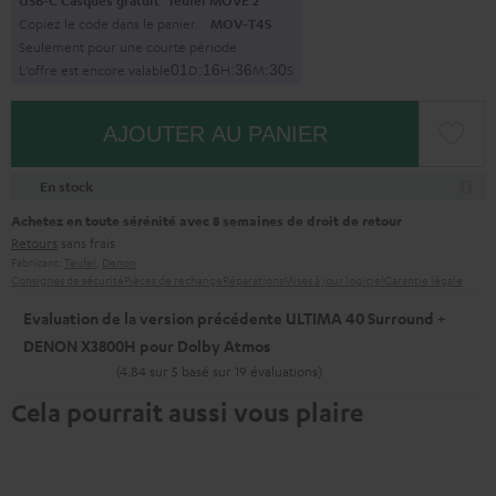
USB-C Casques gratuit
Teufel MOVE 2
Copiez le code dans le panier.
MOV-T4S
Seulement pour une courte période
L’offre est encore valable
0
1
D
:
1
6
H
:
3
6
M
:
2
9
S
AJOUTER AU PANIER
En stock
Achetez en toute sérénité avec 8 semaines de droit de retour
Retours
sans frais
Fabricant:
Teufel
,
Denon
Consignes de sécurité
Pièces de rechange
Réparations
Mises à jour logiciel
Garantie légale
Evaluation de la version précédente ULTIMA 40 Surround +
DENON X3800H pour Dolby Atmos
(4.84 sur 5 basé sur 19 évaluations)
Cela pourrait aussi vous plaire