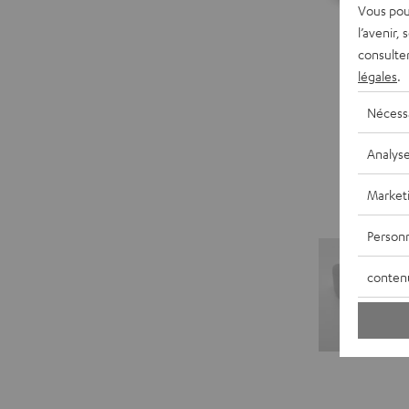
Vous pou
l’avenir,
consulte
légales
.
Nécess
Analys
Market
Personn
conten