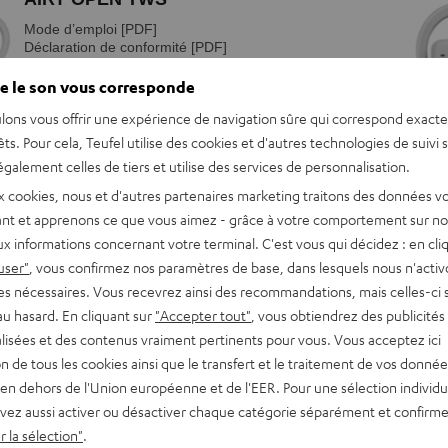
e le son vous corresponde
lons vous offrir une expérience de navigation sûre qui correspond exact
êts. Pour cela, Teufel utilise des cookies et d'autres technologies de suivi 
galement celles de tiers et utilise des services de personnalisation.
x cookies, nous et d'autres partenaires marketing traitons des données v
nt et apprenons ce que vous aimez - grâce à votre comportement sur not
x informations concernant votre terminal. C'est vous qui décidez : en cli
user"
, vous confirmez nos paramètres de base, dans lesquels nous n'acti
es nécessaires. Vous recevrez ainsi des recommandations, mais celles-ci 
au hasard. En cliquant sur
"Accepter tout"
, vous obtiendrez des publicités
lisées et des contenus vraiment pertinents pour vous. Vous acceptez ici
tion de tous les cookies ainsi que le transfert et le traitement de vos donné
en dehors de l'Union européenne et de l'EER. Pour une sélection individu
vez aussi activer ou désactiver chaque catégorie séparément et confirme
 la sélection"
.