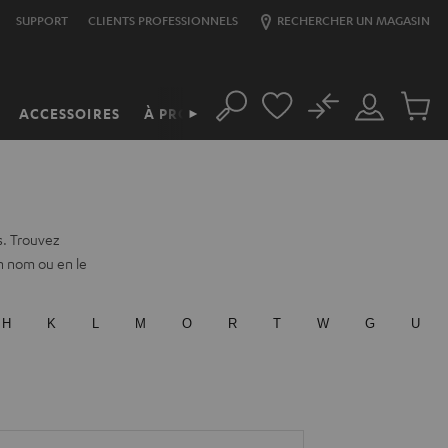
SUPPORT
CLIENTS PROFESSIONNELS
RECHERCHER UN MAGASIN
No
ACCESSOIRES
À PROPOS
►
Rechercher
Mon
Produit
compte
du
panier
s. Trouvez
on nom ou en le