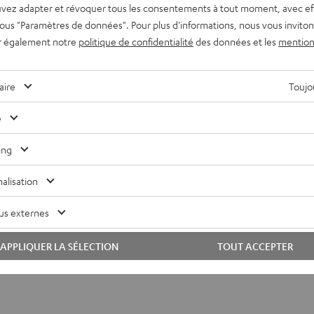
vez adapter et révoquer tous les consentements à tout moment, avec ef
 sous "Paramètres de données". Pour plus d'informations, nous vous inviton
r également notre
politique de confidentialité
des données et les
mention
aire
Toujou
e
ing
alisation
us externes
APPLIQUER LA SÉLECTION
TOUT ACCEPTER