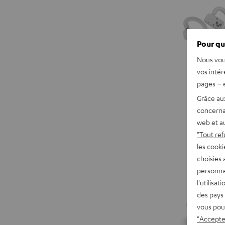
Pour qu
Nous vou
vos intér
pages – é
Grâce au
concerna
web et au
"Tout ref
les cooki
choisies 
personna
l'utilisa
des pays 
vous pou
"Accepter