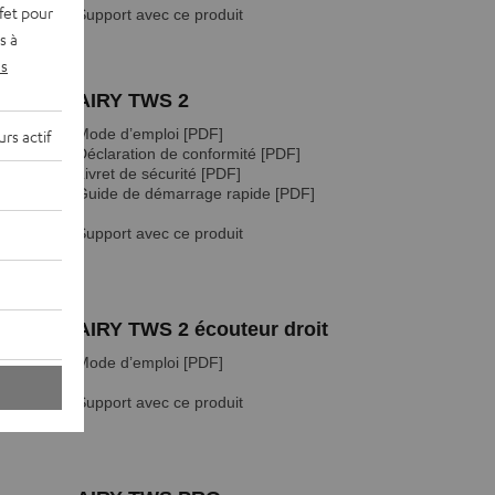
fet pour
s à
s
rs actif