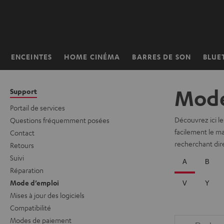
ERS LE
ONTENU
ENCEINTES
HOME CINÉMA
BARRES DE SON
BLUE
Page
d’accueil
Mode
Support
Portail de services
Découvrez ici le
Questions fréquemment posées
facilement le ma
Contact
recherchant di
Retours
Suivi
Réparation
Mode d’emploi
Mises à jour des logiciels
Compatibilité
Modes de paiement