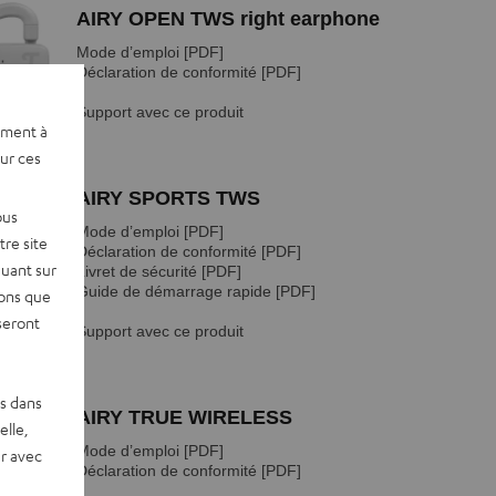
ement à
sur ces
ous
re site
quant sur
vons que
seront
es dans
elle,
r avec