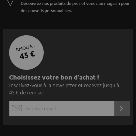
Découvrez nos produits de près et venez au magasin pour
des conseils personnalisés.
JUSQU'À -
45 €
I
Choisissez votre bon d'achat !
Inscrivez-vous à la newsletter et recevez jusqu'à
n
45 € de remise.
s
c
S'ABO
EMAIL
r
WIDGET
i
v