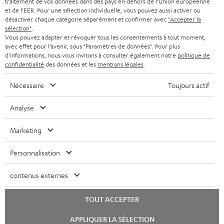
traitement de vos données dans des pays en dehors de l'Union européenne
CASQUES AUDIO
e
PAYS-BAS
NEWSLETTER
et de l'EER. Pour une sélection individuelle, vous pouvez aussi activer ou
désactiver chaque catégorie séparément et confirmer avec
"Accepter la
t
CASQUES BLUETOOTH AUDIO
sélection"
.
MAGASINS
BELGIQUE
t
Vous pouvez adapter et révoquer tous les consentements à tout moment,
avec effet pour l’avenir, sous "Paramètres de données". Pour plus
SYSTEMES COMPLETS
e
AVANTAGES D’ACHAT
d'informations, nous vous invitons à consulter également notre
politique de
FRANCE
confidentialité
des données et les
mentions légales
.
r
ENCEINTES
L’HISTOIRE DE TEUFEL
Nécessaire
Toujours actif
POLOGNE
ULTIMA
MANAGEMENT
Analyse
ÉCOUTEURS INTRA-AURICULAIRES
ESPAGNE
DEVELOPPEMENT DURABLE
Marketing
Sous réserve de modifications techniques, de fautes de frappe et d’autres
FANSHOP
VALEURS
erreurs. Les accessoires figurant sur l’image ne font pas partie du contenu de
ITALIE
Personnalisation
livraison. D’éventuels frais d’élimination des batteries sont inclus dans le prix.
NOUVEAUTÉS
ACCESSIBILITÉ
USA
©2026 Lautsprecher Teufel GmbH - Tous droits réservés.
contenus externes
Mentions légales
CGV
Politique de confidentialité
TOUT ACCEPTER
AUTRES PAYS
Paramètres de confidentialité
EU Data Act
renoncer au contrat ici
Lancer
APPLIQUER LA SÉLECTION
le