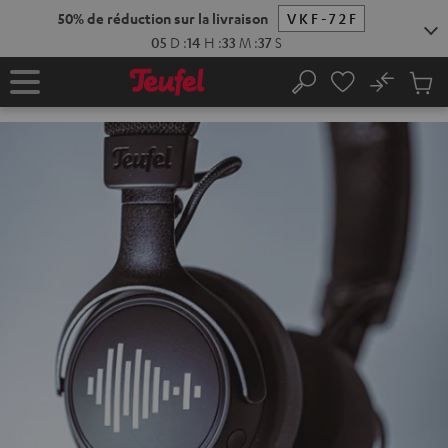
ERS LE
50% de réduction sur la livraison
VKF-72F
ONTENU
05
D
:
14
H
:
33
M
:
36
S
No
Sau
Page
Rechercher
Produi
d’accueil
du
panier