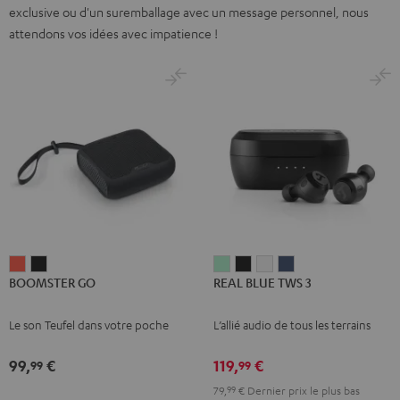
exclusive ou d'un suremballage avec un message personnel, nous
attendons vos idées avec impatience !
BOOMSTER
BOOMSTER
REAL
REAL
REAL
REAL
BOOMSTER GO
REAL BLUE TWS 3
GO
GO
BLUE
BLUE
BLUE
BLUE
Coral
Night
TWS
TWS
TWS
TWS
Le son Teufel dans votre poche
L’allié audio de tous les terrains
Red
Black
3
3
3
3
Misty
Night
Pure
Steel
99,
€
119,
€
99
99
Green
Black
White
Blue
79,
99
€
Dernier prix le plus bas