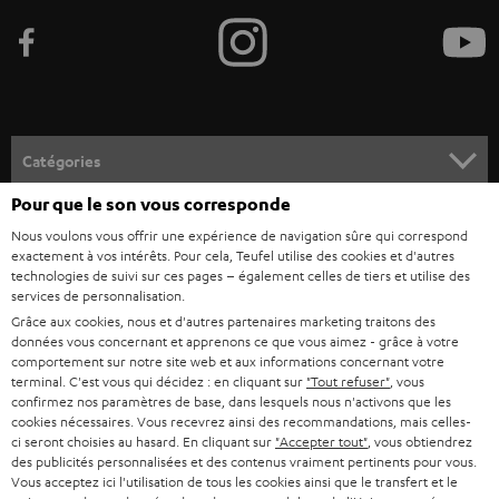
e
z
-
v
o
Catégories
u
Pour que le son vous corresponde
HOME CINEMA
s
Société
Nous voulons vous offrir une expérience de navigation sûre qui correspond
à
exactement à vos intérêts. Pour cela, Teufel utilise des cookies et d'autres
SYSTEMES COMPLETS HOME CINEMA
SUPPORT
technologies de suivi sur ces pages – également celles de tiers et utilise des
l
Boutiques en ligne Teufel
services de personnalisation.
BARRES DE SON
a
Grâce aux cookies, nous et d'autres partenaires marketing traitons des
CARRIÈRE
ALLEMAGNE
données vous concernant et apprenons ce que vous aimez - grâce à votre
n
STEREO
comportement sur notre site web et aux informations concernant votre
PRESSE
e
terminal. C'est vous qui décidez : en cliquant sur
"Tout refuser"
, vous
AUTRICHE
confirmez nos paramètres de base, dans lesquels nous n'activons que les
SMART HOME
w
B2B
cookies nécessaires. Vous recevrez ainsi des recommandations, mais celles-
ci seront choisies au hasard. En cliquant sur
"Accepter tout"
, vous obtiendrez
s
SUISSE
BLUETOOTH
des publicités personnalisées et des contenus vraiment pertinents pour vous.
BLOG
l
Vous acceptez ici l'utilisation de tous les cookies ainsi que le transfert et le