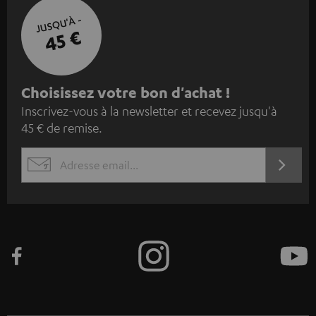
JUSQU'À -
45 €
I
Choisissez votre bon d'achat !
Inscrivez-vous à la newsletter et recevez jusqu'à
n
45 € de remise.
s
c
S'ABO
EMAIL
r
WIDGET
i
v
e
z
-
v