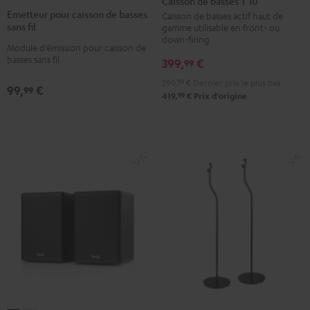
Caisson de basses T 10
pour
basses
Emetteur pour caisson de basses
Caisson de basses actif haut de
caisson
sans fil
gamme utilisable en front- ou
T
de
down-firing
10
Module d’émission pour caisson de
basses
basses sans fil
399,
€
99
Noir
sans
299,
99
€
Dernier prix le plus bas
fil
99,
€
99
99
419,
€
Prix d'origine
Noir