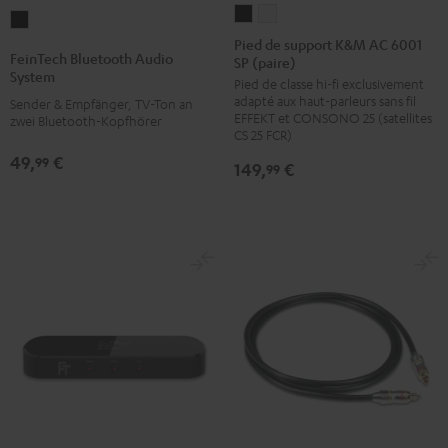
Pied
Pied
FeinTech
de
de
Pied de support K&M AC 6001
Bluetooth
FeinTech Bluetooth Audio
SP (paire)
support
support
Audio
System
Pied de classe hi-fi exclusivement
K&M
K&M
System
adapté aux haut-parleurs sans fil
Sender & Empfänger, TV-Ton an
AC
AC
Noir
EFFEKT et CONSONO 25 (satellites
zwei Bluetooth-Kopfhörer
6001
6001
CS 25 FCR)
SP
SP
49,
€
99
149,
€
99
(paire)
(paire)
Noir
Blanc