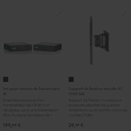
Set
Support
pour
de
Set pour caisson de basses sans
Support de fixation murale AC
fil
5500 SM
caisson
fixation
Ensemble composé d’un
Support de fixation murale pour
de
murale
transmetteur sans fil et d’un
enceintes satellites de grandes
basses
AC
récepteur, pour une transmission
dimensions ou enceintes colonnes
sans
5500
libre du signal du caisson de basses
courtes (FCRs)
fil
SM
199,
€
29,
€
00
99
Noir
Noir