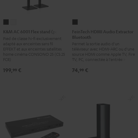
FeinTech
K&M
K&M
HDMI
AC
AC
FeinTech HDMI Audio Extractor
K&M AC 6001 Flex stand (pair)
Bluetooth
Audio
6001
6001
Pied de classe hi-fi exclusivement
adapté aux enceintes sans fil
Permet la sortie audio d'un
Extractor
Flex
Flex
EFFEKT et aux enceintes satellites
téléviseur avec HDMI-ARC ou d'une
Bluetooth
stand
stand
home cinéma CONSONO 25 (CS 25
source HDMI comme Apple TV, Fire
Noir
FCR)
(pair)
(pair)
TV, PC, connectée à l'entrée HDMI
Noir
Blanc
199,
€
74,
€
99
99