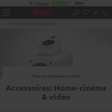
ERS LE
ONTENU
No
Sau
Page
Rechercher
Produi
d’accueil
du
TOUS LES PRODUITS ACCESSOIRES
panier
Pour un rendu sonore idéal
Accessoires: Home-cinéma
& vidéo