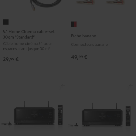
5.1
Fiche
Home
5.1 Home Cinema cable-set
banane
Fiche banane
30qm "Standard"
Cinema
Noir
Câble home cinéma 5.1 pour
cable-
Connecteurs banane
/
espaces allant jusque 30 m²
set
Rouge
49,
€
99
29,
€
30qm
99
"Standard"
Noir