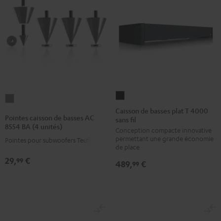
Caisson
Pointes
de
Caisson de basses plat T 4000
caisson
Pointes caisson de basses AC
sans fil
basses
de
8554 BA (4 unités)
Conception compacte innovative
plat
basses
permettant une grande économie
Pointes pour subwoofers Teufel
T
AC
de place
4000
8554
29,
€
99
489,
€
99
sans
BA
fil
(4
Noir
unités)
Titane