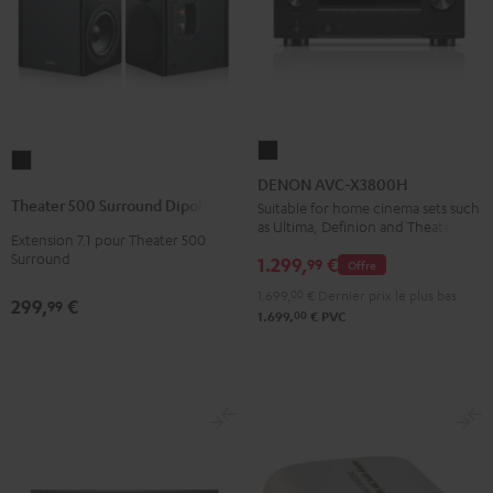
DENON
Theater
AVC-
DENON AVC-X3800H
500
X3800H
Theater 500 Surround Dipole
Suitable for home cinema sets such
Surround
as Ultima, Definion and Theater
Noir
Extension 7.1 pour Theater 500
Dipole
Surround
1.299,
€
99
Offre
Noir
1.699,
00
€
Dernier prix le plus bas
299,
€
99
00
1.699,
€
PVC