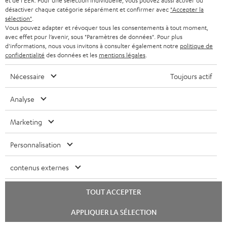
et de l'EER. Pour une sélection individuelle, vous pouvez aussi activer ou
AC
colonnes hifi et enceintes
colonnes hifis et mini haut-parleurs
désactiver chaque catégorie séparément et confirmer avec
"Accepter la
3001
3001
compactes
sélection"
.
SP
SP
74,
€
Vous pouvez adapter et révoquer tous les consentements à tout moment,
99
149,
€
00
(paire)
avec effet pour l’avenir, sous "Paramètres de données". Pour plus
Noir
d'informations, nous vous invitons à consulter également notre
politique de
Noir
confidentialité
des données et les
mentions légales
.
Nécessaire
Toujours actif
Analyse
Marketing
Personnalisation
contenus externes
TOUT ACCEPTER
Pied
Récepteur
de
Pied de support K&M AC 6002
pour
Lancer
APPLIQUER LA SÉLECTION
Récepteur pour caisson de
SP (paire)
support
le
caisson
basses sans fil
chat