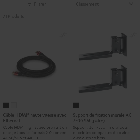
Filtrer
71 Produits
Câble
Câble
Support
HDMI®
HDMI®
de
Câble HDMI® haute vitesse avec
Support de fixation murale AC
Ethernet
7500 SM (paire)
haute
haute
fixation
Câble HDMI high speed prenant en
Support de fixation mural pour
vitesse
vitesse
murale
charge tous les formats 2.0 comme
enceintes compactes dipolaires
avec
avec
AC
4K 50/60p et 4K 3D
classiques en bois