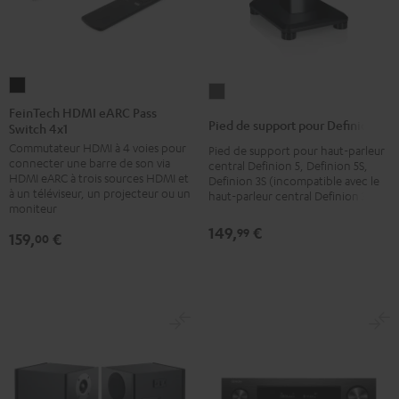
FeinTech
Pied
HDMI
FeinTech HDMI eARC Pass
de
Pied de support pour Definion
Switch 4x1
eARC
support
Commutateur HDMI à 4 voies pour
Pass
Pied de support pour haut-parleur
pour
connecter une barre de son via
central Definion 5, Definion 5S,
Switch
Definion
HDMI eARC à trois sources HDMI et
Definion 3S (incompatible avec le
4x1
à un téléviseur, un projecteur ou un
haut-parleur central Definion 3)
Anthracite
moniteur
Noir
149,
€
99
159,
€
00