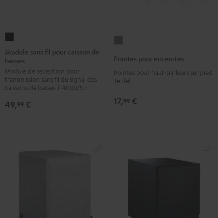
Module
Pointes
sans
Module sans fil pour caisson de
pour
Pointes pour enceintes
basses
fil
enceintes
Module de réception pour
pour
Pointes pour haut-parleurs sur pied
Titane
transmission sans fil du signal des
Teufel
caisson
caissons de basses T 4000/S 6000
de
17,
€
99
49,
€
99
basses
Version
noire