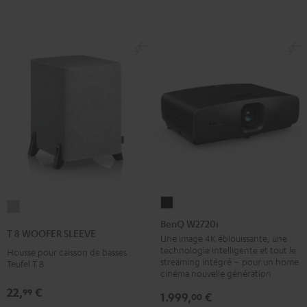
BenQ
T
W2720i
BenQ W2720i
8
T 8 WOOFER SLEEVE
Noir
Une image 4K éblouissante, une
WOOFER
technologie intelligente et tout le
Housse pour caisson de basses
SLEEVE
streaming intégré – pour un home
Teufel T 8
cinéma nouvelle génération
Gris
22,
€
99
1.999,
€
00