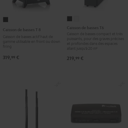
Caisson
Caisson
Caisson
de
de
de
Caisson de basses T6
Caisson de basses T 8
basses
basses
basses
Caisson de basses compact et très
Caisson de basses actif haut de
puissants, pour des graves précises
T6
T6
T
gamme utilisable en front ou down
et profondes dans des espaces
firing
Noir
Blanc
8
allant jusqu’à 20 m²
Noir
319,
€
99
219,
€
99