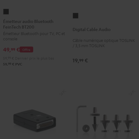
Émetteur
Digital
audio
Émetteur audio Bluetooth
Cable
FeinTech BT200
Bluetooth
Digital Cable Audio
Audio
Émetteur Bluetooth pour TV, PC et
FeinTech
Noir
console
Câble numérique optique TOSLINK
BT200
/ 3,5 mm TOSLINK
49,
€
Noir
99
Offre
59,
99
€
Dernier prix le plus bas
19,
€
99
99
59,
€
PVC