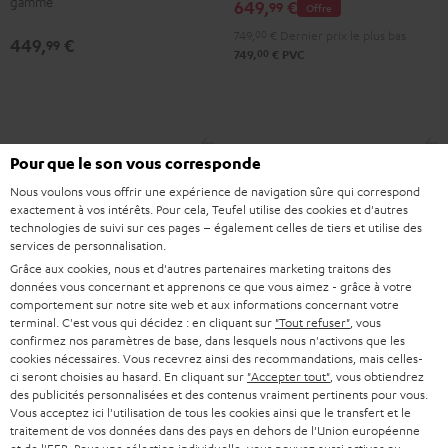
gamme
649,
€
99
Offre
Noir
749,
00
€
Dernier prix le plus bas
449,
€
99
00
749,
€
PVC
Pour que le son vous corresponde
Nous voulons vous offrir une expérience de navigation sûre qui correspond
exactement à vos intérêts. Pour cela, Teufel utilise des cookies et d'autres
technologies de suivi sur ces pages – également celles de tiers et utilise des
services de personnalisation.
Grâce aux cookies, nous et d'autres partenaires marketing traitons des
données vous concernant et apprenons ce que vous aimez - grâce à votre
comportement sur notre site web et aux informations concernant votre
terminal. C'est vous qui décidez : en cliquant sur
"Tout refuser"
, vous
confirmez nos paramètres de base, dans lesquels nous n'activons que les
cookies nécessaires. Vous recevrez ainsi des recommandations, mais celles-
Pied
ci seront choisies au hasard. En cliquant sur
"Accepter tout"
, vous obtiendrez
Pied
des publicités personnalisées et des contenus vraiment pertinents pour vous.
de
Pied de support AC 3001 SP
de
Vous acceptez ici l'utilisation de tous les cookies ainsi que le transfert et le
Pied de support AC 3001 SP
(paire)
support
support
traitement de vos données dans des pays en dehors de l'Union européenne
Pied de support pour enceintes
AC
Pied de support pour enceintes