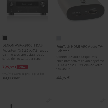
DENON
FeinTech
AVR-
HDMI
DENON AVR-X2800H DAB
FeinTech HDMI ARC Audio TV-
X2800H
ARC
Récepteur AV 5.2.2 ou 7.2 haut de
Adapter
gamme avec une puissance de
DAB
Audio
Connectez votre casque, vos
sortie de 150 watts par canal
enceintes actives et votre système
Noir
TV-
HiFi à la prise HDMI-ARC de votre
799,
€
99
Offre
Adapter
téléviseur.
Argent
999,
00
€
Dernier prix le plus bas
44,
€
99
00
999,
€
PVC