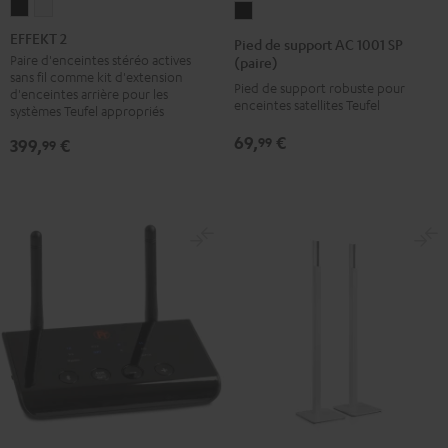
EFFEKT
EFFEKT
Pied
2
2
de
EFFEKT 2
Pied de support AC 1001 SP
Noir
Blanc
support
Paire d'enceintes stéréo actives
(paire)
sans fil comme kit d'extension
AC
Pied de support robuste pour
d'enceintes arrière pour les
enceintes satellites Teufel
1001
systèmes Teufel appropriés
SP
69,
€
99
399,
€
99
(paire)
Noir