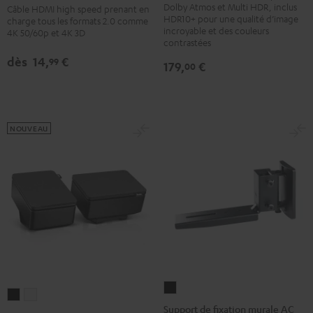
vitesse
vitesse
Dolby Atmos et Multi HDR, inclus
Câble HDMI high speed prenant en
DP-
avec
avec
HDR10+ pour une qualité d’image
charge tous les formats 2.0 comme
UB154
incroyable et des couleurs
4K 50/60p et 4K 3D
Ethernet
Ethernet
contrastées
Noir
Noir
Blanc
dès
14,
€
99
179,
€
00
NOUVEAU
Support
REFLEKT
REFLEKT
de
Support de fixation murale AC
2
2