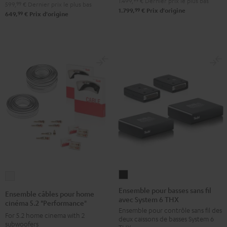
/
1.499,
99
€
Dernier prix le plus bas
599,
99
€
Dernier prix le plus bas
99
1.799,
€
Prix d'origine
Noir
99
649,
€
Prix d'origine
Ensemble
Ensemble
pour
câbles
Ensemble pour basses sans fil
Ensemble câbles pour home
avec System 6 THX
basses
pour
cinéma 5.2 "Performance"
Ensemble pour contrôle sans fil des
sans
home
For 5.2 home cinema with 2
deux caissons de basses System 6
fil
subwoofers
cinéma