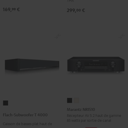
THX
avec
5.2
169,
€
99
299,
€
00
System
"Performance"
6
Blanc
THX
Noir
Marantz
Marantz
Flach-
NR1510
NR1510
Marantz NR1510
Subwoofer
Noir
Argent-
Flach-Subwoofer T 4000
Récepteur AV 5.2 haut de gamme
T
85 watts par sortie de canal
Or
Caisson de basses plat haut de
4000