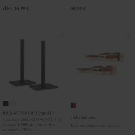
Ethernet
Ethernet
7500
dès
16,
€
59,
€
99
00
Noir
Blanc
SM
(paire)
Noir
K&M
K&M
Fiche
AC
AC
K&M AC 7001 SP 3 Stand (Pair)
banane
Fiche banane
7001
7001
1 paire de pieds K&M AC 7001 SP 3
Noir
de qualité HiFi pour enceintes
Bananes, plaquées or avec serre-fils
SP
SP
/
compactes Teufel
3
3
Rouge