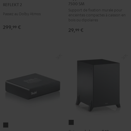
7500 SM
fixation
REFLEKT 2
Noir
Blanc
Support de fixation murale pour
murale
Passez au Dolby Atmos
enceintes compactes à caisson en
AC
bois ou dipolaires
7500
299,
€
99
29,
€
99
SM
Noir
Caisson
Emetteur
de