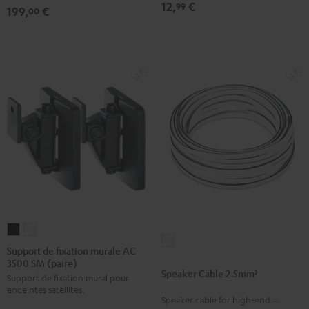
12,
€
99
199,
€
00
Stand
Stand
(Pair)
(Pair)
Noir
Blanc
Support
Support
Speaker
de
de
Support de fixation murale AC
Cable
3500 SM (paire)
fixation
fixation
Speaker Cable 2.5mm²
2.5mm²
Support de fixation mural pour
murale
murale
enceintes satellites.
Blanc
AC
AC
Speaker cable for high-end audio