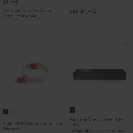
29,
€
3500
3500
99
SM
SM
29,
99
€
Dernier prix le plus bas
dès
34,
€
99
(paire)
(paire)
99
19,
€
Prix d'origine
Noir
Blanc
Panasonic
Câble
Câble
Blu-
Panasonic Blu-ray Player DP-
HDMI®
HDMI®
Câble HDMI® haute vitesse avec
UB154
ray
haute
haute
Ethernet
Lecteur Ultra HD 4K Blu-ray avec
Player