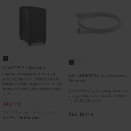
CONCEPT
Câble
Câble
8
CONCEPT 8 Subwoofer
HDMI®
HDMI®
Subwoofer
Caisson de basses multicanal 5.1
Câble HDMI® haute vitesse avec
haute
haute
avec woofer de 200 mm pour des
Noir
Ethernet
vitesse
vitesse
basses profondes jusqu'à 33 Hz, des
niveaux élevés et des pièces jusqu'à
Câble HDMI high speed prenant en
avec
avec
25 m²
charge tous les formats 2.1 comme
Ethernet
Ethernet
4K 3D 50/60p et 8K
349,
€
99
Noir
Blanc
349,
99
€
Dernier prix le plus bas
dès
19,
€
99
99
419,
€
Prix d'origine