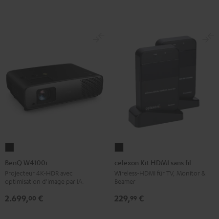
BenQ
celexon
W4100i
Kit
BenQ W4100i
celexon Kit HDMI sans fil
Noir
HDMI
Projecteur 4K-HDR avec
Wireless-HDMI für TV, Monitor &
optimisation d'image par IA.
Beamer
sans
fil
2.699,
€
229,
€
00
99
Noir