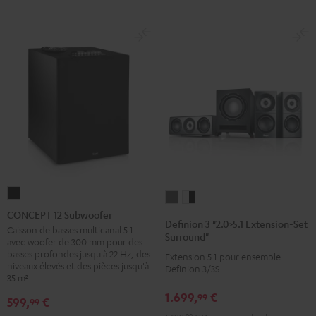
CONCEPT
Definion
Definion
12
CONCEPT 12 Subwoofer
3
3
Definion 3 "2.0>5.1 Extension-Set
Subwoofer
Caisson de basses multicanal 5.1
"2.0>5.1
"2.0>5.1
Surround"
avec woofer de 300 mm pour des
Noir
Extension-
Extension-
basses profondes jusqu'à 22 Hz, des
Extension 5.1 pour ensemble
niveaux élevés et des pièces jusqu'à
Set
Set
Definion 3/3S
35 m²
Surround"
Surround"
1.699,
€
99
Anthracite
Blanc
599,
€
99