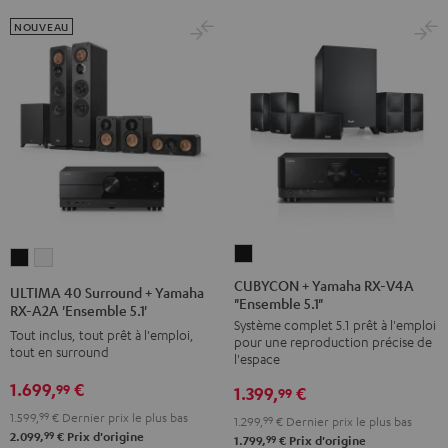
/
NOUVEAU
Blanc
CUBYCON
ULTIMA
ULTIMA
+
40
40
CUBYCON + Yamaha RX-V4A
ULTIMA 40 Surround + Yamaha
"Ensemble 5.1"
Yamaha
Surround
Surround
RX-A2A 'Ensemble 5.1'
Système complet 5.1 prêt à l'emploi
RX-
+
+
Tout inclus, tout prêt à l'emploi,
pour une reproduction précise de
V4A
tout en surround
Yamaha
Yamaha
l'espace
"Ensemble
RX-
RX-
1.699,
€
99
1.399,
€
99
5.1"
A2A
A2A
1.599,
99
€
Dernier prix le plus bas
1.299,
99
€
Dernier prix le plus bas
Noir
'Ensemble
'Ensemble
99
2.099,
€
Prix d'origine
99
1.799,
€
Prix d'origine