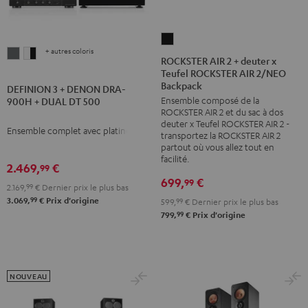
ROCKSTER
+ autres coloris
DEFINION
DEFINION
AIR
ROCKSTER AIR 2 + deuter x
3
3
Teufel ROCKSTER AIR 2/NEO
2
Backpack
+
+
DEFINION 3 + DENON DRA-
+
Ensemble composé de la
900H + DUAL DT 500
DENON
DENON
deuter
ROCKSTER AIR 2 et du sac à dos
DRA-
DRA-
x
deuter x Teufel ROCKSTER AIR 2 -
Ensemble complet avec platine
transportez la ROCKSTER AIR 2
900H
900H
Teufel
partout où vous allez tout en
+
+
ROCKSTER
facilité.
2.469,
€
99
DUAL
DUAL
AIR
699,
€
99
DT
DT
2.169,
99
€
Dernier prix le plus bas
2/NEO
99
3.069,
€
Prix d'origine
599,
99
€
Dernier prix le plus bas
500
500
Backpack
99
799,
€
Prix d'origine
Anthracite
Blanc
Noir
/
Noir
NOUVEAU