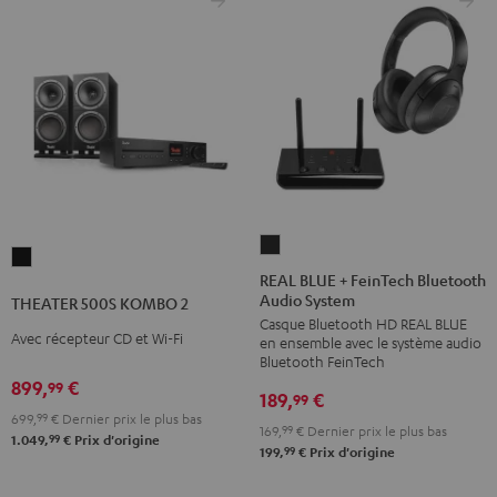
REAL
THEATER
BLUE
REAL BLUE + FeinTech Bluetooth
500S
Audio System
+
THEATER 500S KOMBO 2
KOMBO
Casque Bluetooth HD REAL BLUE
FeinTech
2
Avec récepteur CD et Wi-Fi
en ensemble avec le système audio
Bluetooth
Bluetooth FeinTech
Noir
Audio
899,
€
99
189,
€
99
System
699,
99
€
Dernier prix le plus bas
169,
99
€
Dernier prix le plus bas
Night
99
1.049,
€
Prix d'origine
99
199,
€
Prix d'origine
Black