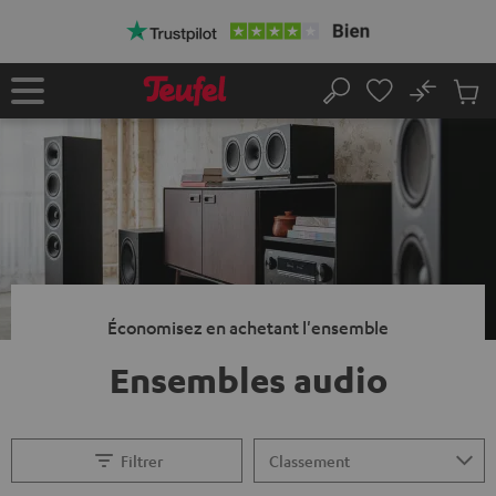
ERS LE
ONTENU
No
Sau
Page
Rechercher
Produi
d’accueil
du
panier
Économisez en achetant l'ensemble
Ensembles audio
Filtrer