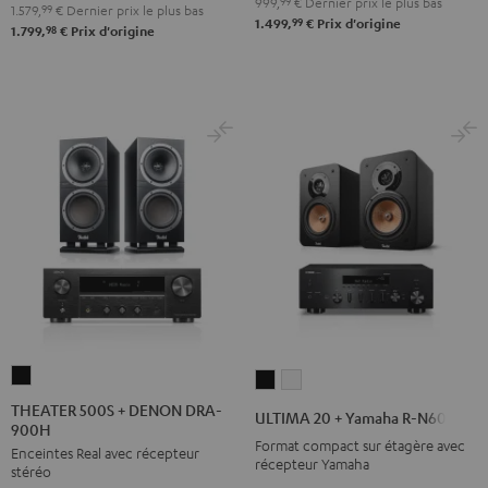
999,
99
€
Dernier prix le plus bas
Set
1.579,
99
€
Dernier prix le plus bas
99
1.499,
€
Prix d'origine
Black
98
1.799,
€
Prix d'origine
&
Steel
THEATER
ULTIMA
ULTIMA
500S
20
20
THEATER 500S + DENON DRA-
ULTIMA 20 + Yamaha R-N600A
900H
+
+
+
Format compact sur étagère avec
Enceintes Real avec récepteur
DENON
Yamaha
Yamaha
récepteur Yamaha
stéréo
DRA-
R-
R-