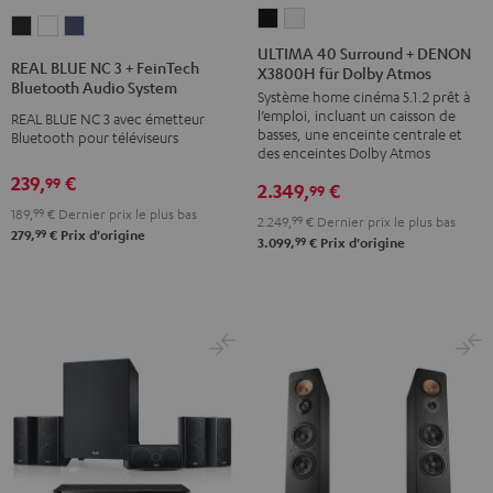
ULTIMA
ULTIMA
REAL
REAL
REAL
40
40
ULTIMA 40 Surround + DENON
BLUE
BLUE
BLUE
REAL BLUE NC 3 + FeinTech
X3800H für Dolby Atmos
Surround
Surround
NC
NC
NC
Bluetooth Audio System
Système home cinéma 5.1.2 prêt à
+
+
3
3
3
l’emploi, incluant un caisson de
REAL BLUE NC 3 avec émetteur
DENON
DENON
+
+
+
basses, une enceinte centrale et
Bluetooth pour téléviseurs
X3800H
X3800H
des enceintes Dolby Atmos
FeinTech
FeinTech
FeinTech
für
für
239,
€
99
Bluetooth
Bluetooth
Bluetooth
2.349,
€
99
Dolby
Dolby
Audio
Audio
Audio
189,
99
€
Dernier prix le plus bas
2.249,
99
€
Dernier prix le plus bas
Atmos
Atmos
99
279,
€
Prix d'origine
System
System
System
99
3.099,
€
Prix d'origine
Noir
Blanc
Night
Pearl
Steel
Black
White
Blue