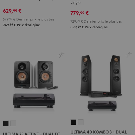
3
3
vinyle
+
+
SE
SE
629,
€
99
779,
€
Pro-
Pro-
99
Noir
Blanc
579,
99
€
Dernier prix le plus bas
Ject
Ject
729,
99
€
Dernier prix le plus bas
99
749,
€
Prix d'origine
E1
E1
99
899,
€
Prix d'origine
BT
BT
Noir
Blanc
ULTIMA
ULTIMA
ULTIMA
ULTIMA
40
40
25
25
ULTIMA 40 KOMBO 3 + DUAL
ULTIMA 25 ACTIVE + DUAL DT