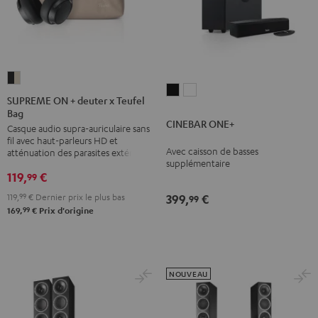
SUPREME
CINEBAR
CINEBAR
ON
SUPREME ON + deuter x Teufel
ONE+
ONE+
Bag
+
CINEBAR ONE+
Noir
Blanc
Casque audio supra-auriculaire sans
deuter
fil avec haut-parleurs HD et
x
Avec caisson de basses
atténuation des parasites extérieurs
supplémentaire
Teufel
119,
€
99
Bag
119,
99
€
Dernier prix le plus bas
399,
€
Night
99
99
169,
€
Prix d'origine
Black
/
Sand
NOUVEAU