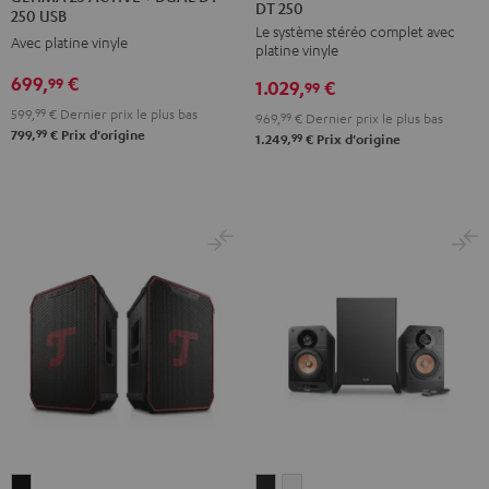
DT 250
KOMBO
KOMBO
ACTIVE
ACTIVE
250 USB
Le système stéréo complet avec
3
3
+
+
Avec platine vinyle
platine vinyle
+
+
DUAL
DUAL
699,
€
99
1.029,
€
DUAL
DUAL
99
DT
DT
DT
DT
599,
99
€
Dernier prix le plus bas
250
250
969,
99
€
Dernier prix le plus bas
99
799,
€
Prix d'origine
250
250
99
1.249,
€
Prix d'origine
USB
USB
Noir
Blanc
Night
Pure
Black
White
ROCKSTER
ULTIMA
ULTIMA