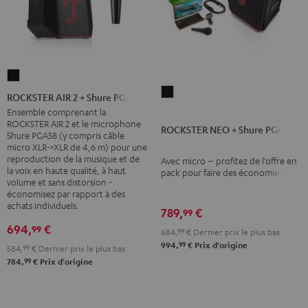
ROCKSTER
ROCKSTER
AIR
ROCKSTER AIR 2 + Shure PGA58
NEO
2
Ensemble comprenant la
ROCKSTER AIR 2 et le microphone
+
+
ROCKSTER NEO + Shure PGA58
Shure PGA58 (y compris câble
Shure
Shure
micro XLR->XLR de 4,6 m) pour une
reproduction de la musique et de
PGA58
PGA58
Avec micro – profitez de l’offre en
la voix en haute qualité, à haut
pack pour faire des économies
Noir
Noir
volume et sans distorsion -
économisez par rapport à des
achats individuels.
789,
€
99
694,
€
99
684,
99
€
Dernier prix le plus bas
99
994,
€
Prix d'origine
584,
99
€
Dernier prix le plus bas
99
784,
€
Prix d'origine