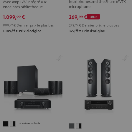
headphones and the Shure MV7X
Avec ampli AV intégré aux
Surround
Surround
MV7X
microphone.
enceintes bibliothèque.
"Ensemble
"Ensemble
Dark
269,
€
1.099,
€
4.1"
4.1"
Gray
99
99
Offre
Night
Pure
279,
99
€
Dernier prix le plus bas
999,
99
€
Dernier prix le plus bas
Black
White
99
99
329,
€
Prix d'origine
1.149,
€
Prix d'origine
+ autres coloris
CONSONO
CONSONO
DEFINION
DEFINION
35
35