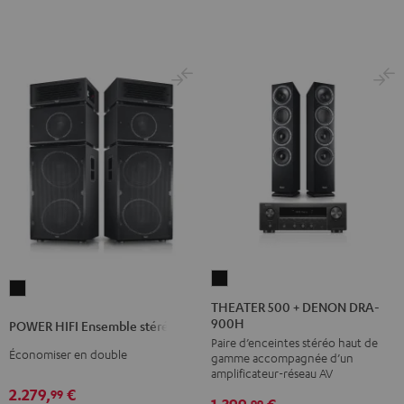
5.1'
5.1'
Noir
Blanc
THEATER
POWER
500
THEATER 500 + DENON DRA-
HIFI
900H
+
POWER HIFI Ensemble stéréo
Ensemble
Paire d’enceintes stéréo haut de
DENON
stéréo
Économiser en double
gamme accompagnée d’un
DRA-
amplificateur-réseau AV
Noir
900H
2.279,
€
99
1.399,
€
99