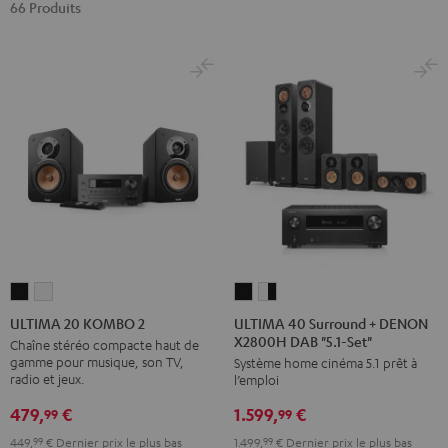
66 Produits
ULTIMA
ULTIMA
ULTIMA
ULTIMA
40
40
20
20
ULTIMA 40 Surround + DENON
ULTIMA 20 KOMBO 2
X2800H DAB "5.1-Set"
Surround
Surround
KOMBO
KOMBO
Chaîne stéréo compacte haut de
gamme pour musique, son TV,
Système home cinéma 5.1 prêt à
+
+
2
2
radio et jeux.
l’emploi
DENON
DENON
Noir
Blanc
479,
€
1.599,
€
X2800H
X2800H
99
99
DAB
DAB
449,
99
€
Dernier prix le plus bas
1.499,
99
€
Dernier prix le plus bas