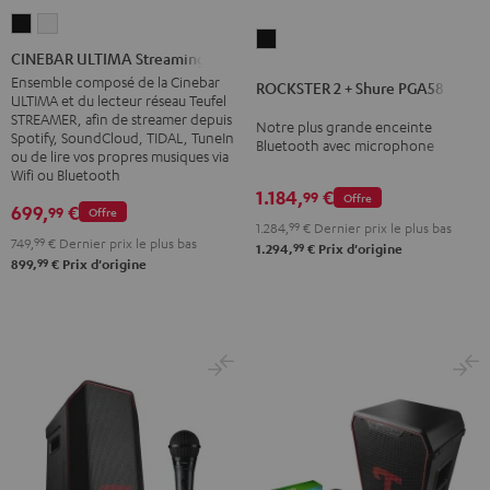
CINEBAR
CINEBAR
ROCKSTER
ULTIMA
ULTIMA
CINEBAR ULTIMA Streaming
2
Streaming
Streaming
Ensemble composé de la Cinebar
ROCKSTER 2 + Shure PGA58
+
ULTIMA et du lecteur réseau Teufel
Noir
Blanc
STREAMER, afin de streamer depuis
Shure
Notre plus grande enceinte
Spotify, SoundCloud, TIDAL, TuneIn
Bluetooth avec microphone
PGA58
ou de lire vos propres musiques via
Noir
Wifi ou Bluetooth
1.184,
€
99
Offre
699,
€
99
Offre
1.284,
99
€
Dernier prix le plus bas
749,
99
€
Dernier prix le plus bas
99
1.294,
€
Prix d'origine
99
899,
€
Prix d'origine