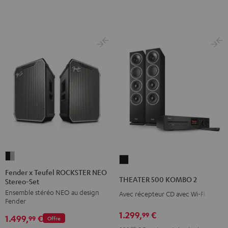
Anthracite
Blanc
Noir
/
Noir
Fender
THEATER
x
Fender x Teufel ROCKSTER NEO
500
THEATER 500 KOMBO 2
Stereo-Set
Teufel
KOMBO
Ensemble stéréo NEO au design
ROCKSTER
Avec récepteur CD avec Wi-Fi
2
Fender
NEO
Noir
1.299,
€
99
1.499,
€
Stereo-
99
Offre