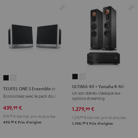
ULTIMA
ULTIMA
TEUFEL
TEUFEL
40
40
ONE
ONE
ULTIMA 40 + Yamaha R-N800A
TEUFEL ONE S Ensemble stéréo
+
+
S
S
Un son stéréo classique aux
Économisez avec le pack double
options streaming
Yamaha
Yamaha
Ensemble
Ensemble
R-
R-
439,
€
99
stéréo
stéréo
1.279,
€
99
N800A
N800A
Noir
Blanc
379,
99
€
Dernier prix le plus bas
1.219,
99
€
Dernier prix le plus bas
Noir
Blanc
98
499,
€
Prix d'origine
99
1.598,
€
Prix d'origine