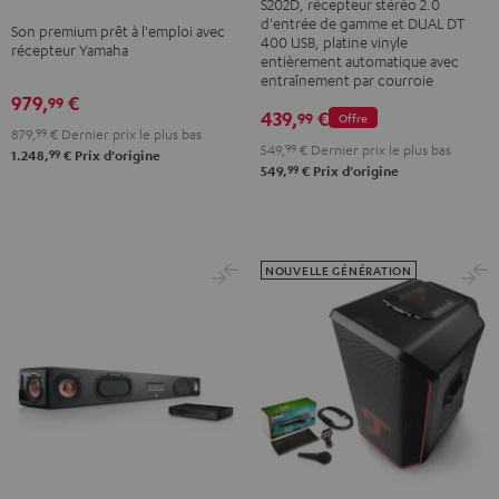
Yamaha
S202D, récepteur stéréo 2.0
Dual
d'entrée de gamme et DUAL DT
R-
Son premium prêt à l'emploi avec
DT
400 USB, platine vinyle
récepteur Yamaha
N600A
entièrement automatique avec
400
entraînement par courroie
Noir
USB
979,
€
99
439,
€
99
Offre
Noir
879,
99
€
Dernier prix le plus bas
549,
99
€
Dernier prix le plus bas
99
1.248,
€
Prix d'origine
99
549,
€
Prix d'origine
NOUVELLE GÉNÉRATION