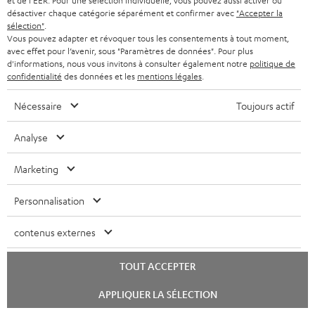
et de l'EER. Pour une sélection individuelle, vous pouvez aussi activer ou
désactiver chaque catégorie séparément et confirmer avec
"Accepter la
sélection"
.
Vous pouvez adapter et révoquer tous les consentements à tout moment,
avec effet pour l’avenir, sous "Paramètres de données". Pour plus
REAL
REAL
THEATER
d'informations, nous vous invitons à consulter également notre
politique de
BLUE
BLUE
confidentialité
des données et les
mentions légales
.
500
REAL BLUE PRO + FeinTech
THEATER 500 + DENON DRA-
BT200 Bluetooth Audio Sender
PRO
PRO
+
900H + DUAL DT 500
Nécessaire
Toujours actif
Ensemble complet pour le son TV
+
+
DENON
Avec platine et récepteur stéréo
sans fil
FeinTech
FeinTech
DRA-
Analyse
1.769,
€
99
349,
€
BT200
BT200
99
Offre
900H
Bluetooth
Bluetooth
1.569,
99
€
Dernier prix le plus bas
+
409,
98
€
Dernier prix le plus bas
Marketing
99
2.169,
€
Prix d'origine
Audio
Audio
98
409,
€
Prix d'origine
DUAL
Sender
Sender
DT
Personnalisation
Night
Titanium
500
Black
Gray
Noir
contenus externes
TOUT ACCEPTER
Lancer
APPLIQUER LA SÉLECTION
le
chat