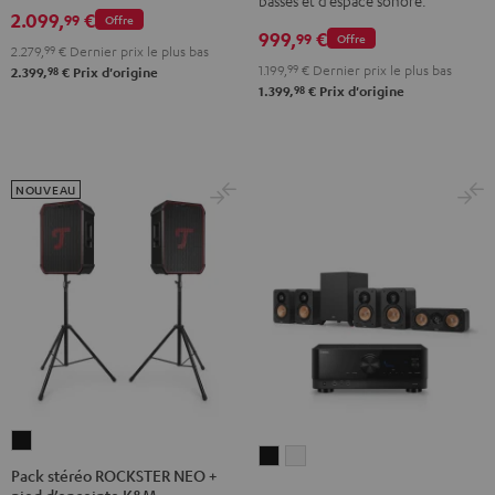
basses et d’espace sonore.
2.099,
€
99
Offre
Black
999,
€
99
Offre
&
2.279,
99
€
Dernier prix le plus bas
1.199,
99
€
Dernier prix le plus bas
98
2.399,
€
Prix d'origine
Steel
98
1.399,
€
Prix d'origine
NOUVEAU
Pack
ULTIMA
ULTIMA
stéréo
Pack stéréo ROCKSTER NEO +
20
20
pied d’enceinte K&M