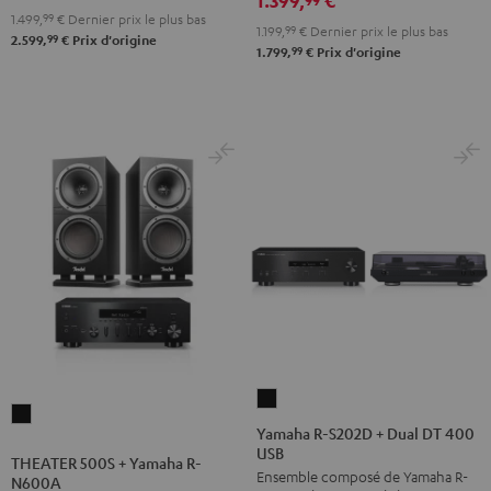
Noir
1.499,
99
€
Dernier prix le plus bas
1.199,
99
€
Dernier prix le plus bas
99
2.599,
€
Prix d'origine
99
1.799,
€
Prix d'origine
Yamaha
THEATER
R-
Yamaha R-S202D + Dual DT 400
500S
USB
S202D
THEATER 500S + Yamaha R-
+
Ensemble composé de Yamaha R-
+
N600A