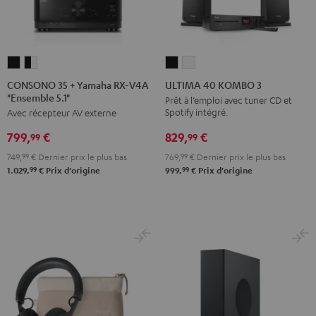
CONSONO
CONSONO
ULTIMA
ULTIMA
35
35
40
40
CONSONO 35 + Yamaha RX-V4A
ULTIMA 40 KOMBO 3
"Ensemble 5.1"
+
+
KOMBO
KOMBO
Prêt à l’emploi avec tuner CD et
Spotify intégré.
Avec récepteur AV externe
Yamaha
Yamaha
3
3
RX-
RX-
Noir
Blanc
829,
€
799,
€
99
99
V4A
V4A
769,
99
€
Dernier prix le plus bas
749,
99
€
Dernier prix le plus bas
"Ensemble
"Ensemble
99
99
999,
€
Prix d'origine
1.029,
€
Prix d'origine
5.1"
5.1"
Noir
Noir
/
Blanc