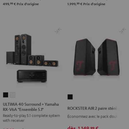
"5.1-
"5.1-
99
99
499,
€
Prix d'origine
1.999,
€
Prix d'origine
Set"
Set"
Noir
Blanc
/
Noir
ULTIMA
ULTIMA
ROCKSTER
40
40
ULTIMA 40 Surround + Yamaha
AIR
ROCKSTER AIR 2 paire stéréo
RX-V6A "Ensemble 5.1"
Surround
Surround
2
Ready-to-play 5.1 complete system
+
+
Économisez avec le pack double
paire
with receiver
Yamaha
Yamaha
stéréo
dès
1.149,
€
99