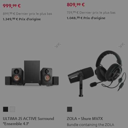
809,
€
99
999,
€
900H
99
N600A
N600A
Noir
759,
99
€
Dernier prix le plus bas
Noir
Blanc
899,
99
€
Dernier prix le plus bas
99
1.048,
€
Prix d'origine
99
1.349,
€
Prix d'origine
ULTIMA
ULTIMA
ZOLA
25
25
+
ULTIMA 25 ACTIVE Surround
ZOLA + Shure MV7X
"Ensemble 4.1"
ACTIVE
ACTIVE
Shure
Bundle containing the ZOLA