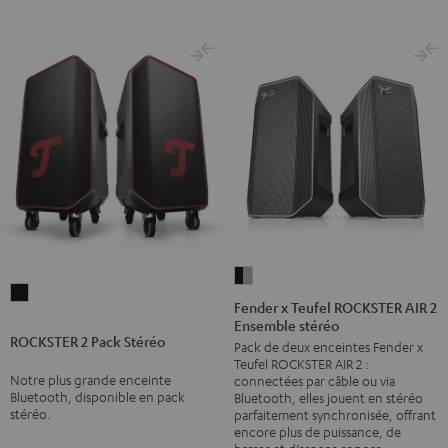
Fender
ROCKSTER
x
Fender x Teufel ROCKSTER AIR 2
2
Ensemble stéréo
Teufel
ROCKSTER 2 Pack Stéréo
Pack
Pack de deux enceintes Fender x
ROCKSTER
Teufel ROCKSTER AIR 2 :
Stéréo
AIR
Notre plus grande enceinte
connectées par câble ou via
Noir
2
Bluetooth, disponible en pack
Bluetooth, elles jouent en stéréo
stéréo.
parfaitement synchronisée, offrant
Ensemble
encore plus de puissance, de
stéréo