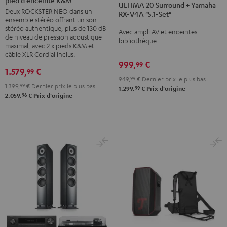
ROCKSTER
ULTIMA 20 Surround + Yamaha
Surround
Surround
Deux ROCKSTER NEO dans un
NEO
RX-V4A "5.1-Set"
+
+
ensemble stéréo offrant un son
+
stéréo authentique, plus de 130 dB
Yamaha
Yamaha
Avec ampli AV et enceintes
pied
de niveau de pression acoustique
bibliothèque.
RX-
RX-
maximal, avec 2 x pieds K&M et
d’enceinte
câble XLR Cordial inclus.
V4A
V4A
K&M
999,
€
99
"5.1-
"5.1-
1.579,
€
99
Noir
949,
99
€
Dernier prix le plus bas
Set"
Set"
1.399,
99
€
Dernier prix le plus bas
99
1.299,
€
Prix d'origine
Noir
Blanc
96
2.059,
€
Prix d'origine