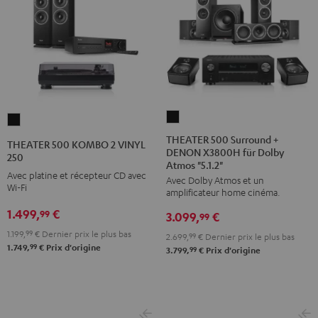
THEATER
THEATER
500
500
THEATER 500 Surround +
THEATER 500 KOMBO 2 VINYL
DENON X3800H für Dolby
Surround
KOMBO
250
Atmos "5.1.2"
+
2
Avec platine et récepteur CD avec
Avec Dolby Atmos et un
DENON
Wi-Fi
VINYL
amplificateur home cinéma.
X3800H
250
1.499,
€
99
3.099,
€
99
für
Noir
1.199,
99
€
Dernier prix le plus bas
2.699,
99
€
Dernier prix le plus bas
Dolby
99
1.749,
€
Prix d'origine
99
3.799,
€
Prix d'origine
Atmos
"5.1.2"
Noir