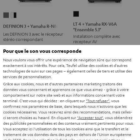
LT
DEFINION
DEFINION
4
3
3
LT 4 + Yamaha RX-V6A
DEFINION 3 + Yamaha R-N800A
"Ensemble 5.1"
+
+
+
Les DEFINION 3 avec le récepteur
Installation complète avec
Yamaha
Yamaha
Yamaha
stéréo correspondant
récepteur AV
RX-
R-
R-
2.349,
€
Pour que le son vous corresponde
99
1.699,
€
V6A
99
N800A
N800A
"Ensemble
Nous voulons vous offrir une expérience de navigation sûre qui correspond
2.049,
99
€
Dernier prix le plus bas
Anthracite
Blanc
1.499,
99
€
Dernier prix le plus bas
exactement à vos intérêts. Pour cela, Teufel utilise des cookies et d'autres
99
2.898,
€
Prix d'origine
5.1"
99
2.099,
€
Prix d'origine
/
technologies de suivi sur ces pages – également celles de tiers et utilise des
Noir
Noir
services de personnalisation.
Grâce aux cookies, nous et d'autres partenaires marketing traitons des
données vous concernant et apprenons ce que vous aimez - grâce à votre
NOUVEAU
comportement sur notre site web et aux informations concernant votre
terminal. C'est vous qui décidez : en cliquant sur
"Tout refuser"
, vous
confirmez nos paramètres de base, dans lesquels nous n'activons que les
cookies nécessaires. Vous recevrez ainsi des recommandations, mais celles-
ci seront choisies au hasard. En cliquant sur
"Accepter tout"
, vous obtiendrez
des publicités personnalisées et des contenus vraiment pertinents pour vous.
Vous acceptez ici l'utilisation de tous les cookies ainsi que le transfert et le
traitement de vos données dans des pays en dehors de l'Union européenne