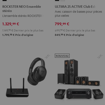
NEO
25
25
ROCKSTER NEO Ensemble
ULTIMA 25 ACTIVE Club Edition
stéréo
Ensemble
ACTIVE
ACTIVE
Avec caisson de basses pour pièces
plus vastes
L’ensemble stéréo ROCKSTER NEO
stéréo
Club
Club
Noir
Edition
Edition
799,
€
1.329,
€
99
99
Night
Pure
699,
99
€
Dernier prix le plus bas
1.149,
99
€
Dernier prix le plus bas
Black
White
99
98
849,
€
Prix d'origine
1.799,
€
Prix d'origine
NOUVEAU