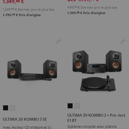
1.349,
€
RX-
RX-
99
Noir
949,
99
€
Dernier prix le plus bas
V6A
V6A
1.249,
99
€
Dernier prix le plus bas
98
1.399,
€
Prix d'origine
"Ensemble
"Ensemble
99
1.799,
€
Prix d'origine
5.1"
5.1"
Noir
Blanc
ULTIMA
ULTIMA
ULTIMA
ULTIMA
20
20
ULTIMA 20 KOMBO 2 + Pro-Ject
20
20
ULTIMA 20 KOMBO 3 SE
E1 BT
KOMBO
KOMBO
KOMBO
KOMBO
Système complet avec platine
2
2
Avec lecteur CD intégré et Spotify