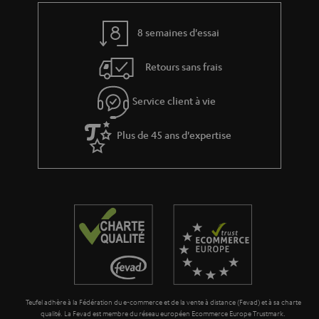
v
l
e
’
8 semaines d'essai
s
e
Retours sans frais
à
x
l
p
Service client à vie
a
é
g
Plus de 45 ans d'expertise
d
a
i
r
t
a
i
n
o
t
n
i
e
Teufel adhère à la Fédération du e-commerce et de la vente à distance (Fevad) et à sa charte
qualité. La Fevad est membre du réseau européen Ecommerce Europe Trustmark.