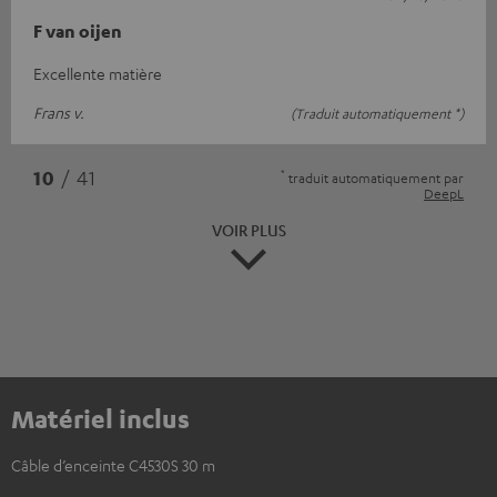
F van oijen
Excellente matière
Frans v.
(Traduit automatiquement *)
*
10
/ 41
traduit automatiquement par
DeepL
VOIR PLUS
Matériel inclus
Câble d’enceinte C4530S 30 m