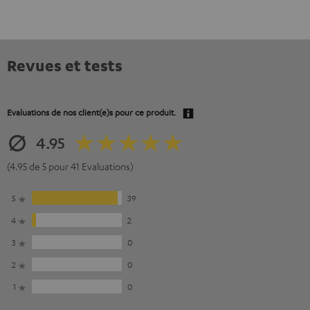
Revues et tests
Evaluations de nos client(e)s pour ce produit.
4.95
(4.95 de 5 pour 41 Evaluations)
5
39
4
2
3
0
2
0
1
0