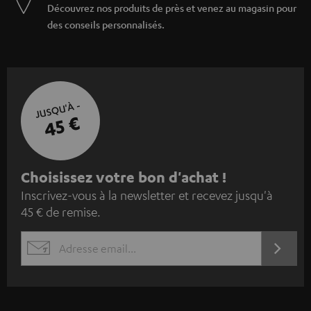
Découvrez nos produits de près et venez au magasin pour
des conseils personnalisés.
JUSQU'À -
45 €
I
Choisissez votre bon d'achat !
Inscrivez-vous à la newsletter et recevez jusqu'à
n
45 € de remise.
s
c
S'ABO
EMAIL
r
WIDGET
i
v