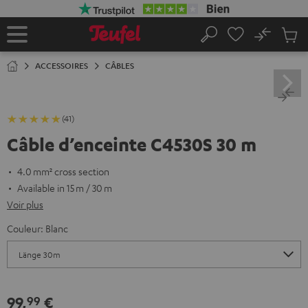
ERS LE
ONTENU
No
Sau
Page
Rechercher
Produi
d’accueil
du
ACCESSOIRES
CÂBLES
panier
(41)
Câble d’enceinte C4530S 30 m
4.0 mm² cross section
Available in 15 m / 30 m
Voir plus
Couleur:
Blanc
99,
€
99