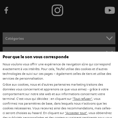
e
z
-
v
o
Catégories
u
HOME CINEMA
s
Société
Pour que le son vous corresponde
à
SYSTEMES COMPLETS HOME CINEMA
Nous voulons vous offrir une expérience de navigation sûre qui correspond
SUPPORT
l
Boutiques en ligne Teufel
exactement à vos intérêts. Pour cela, Teufel utilise des cookies et d'autres
BARRES DE SON
technologies de suivi sur ces pages – également celles de tiers et utilise des
a
CARRIÈRE
services de personnalisation.
ALLEMAGNE
n
Grâce aux cookies, nous et d'autres partenaires marketing traitons des
STEREO
PRESSE
données vous concernant et apprenons ce que vous aimez - grâce à votre
e
AUTRICHE
comportement sur notre site web et aux informations concernant votre
SMART HOME
w
terminal. C'est vous qui décidez : en cliquant sur
"Tout refuser"
, vous
B2B
confirmez nos paramètres de base, dans lesquels nous n'activons que les
s
cookies nécessaires. Vous recevrez ainsi des recommandations, mais celles-
SUISSE
BLUETOOTH
BLOG
ci seront choisies au hasard. En cliquant sur
"Accepter tout"
, vous obtiendrez
l
des publicités personnalisées et des contenus vraiment pertinents pour vous.