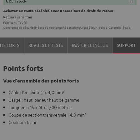
En stock
Achetez en toute sérénité avec 8 semaines de droit de retour
Retours
sans frais
Fabricant:
Teufel
Consignes de sécurité
Pièces de rechange
Réparations
Mises à jour logiciel
Garantie légale
NTS FORTS
REVUES ET TESTS
MATÉRIEL INCLUS
SUPPORT
Points forts
Vue d’ensemble des points forts
Câble d’enceinte 2 x 4,0 mm²
Usage : haut-parleur haut de gamme
Longueur : 15 mètres / 30 mètres
Coupe de section transversale : 4,0 mm²
Couleur : blanc