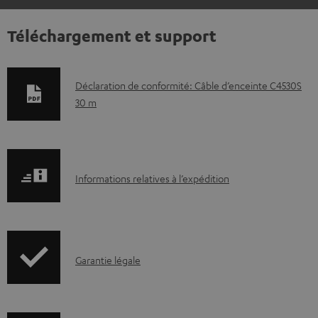
Téléchargement et support
D
Déclaration de conformité: Câble d’enceinte C4530S
30 m
o
c
u
m
I
Informations relatives à l’expédition
e
n
n
f
t
o
s
I
Garantie légale
r
t
n
m
é
f
a