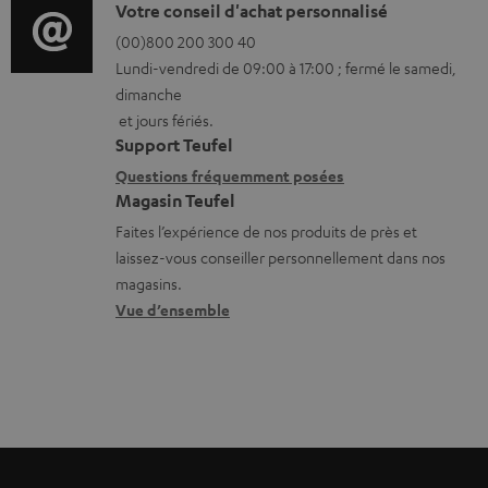
l
o
D
Votre conseil d'achat personnalisé
t
é
r
é
(00)800 200 300 40
i
c
Lundi-vendredi de 09:00 à 17:00 ; fermé le samedi,
m
t
o
dimanche
h
a
a
n
et jours fériés.
a
t
i
s
Support Teufel
r
i
l
r
Questions fréquemment posées
g
Magasin Teufel
o
s
e
e
Faites l’expérience de nos produits de près et
n
c
l
laissez-vous conseiller personnellement dans nos
a
s
o
a
magasins.
b
r
n
t
Vue d’ensemble
l
e
t
i
e
l
a
v
s
a
c
e
t
t
s
i
à