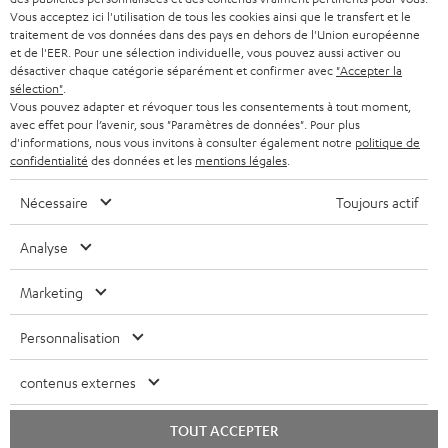
CASQUES AUDIO
e
Vous acceptez ici l'utilisation de tous les cookies ainsi que le transfert et le
PAYS-BAS
NEWSLETTER
traitement de vos données dans des pays en dehors de l'Union européenne
t
CASQUES BLUETOOTH AUDIO
et de l'EER. Pour une sélection individuelle, vous pouvez aussi activer ou
MAGASINS
désactiver chaque catégorie séparément et confirmer avec
"Accepter la
BELGIQUE
t
sélection"
.
SYSTEMES COMPLETS
e
AVANTAGES D’ACHAT
Vous pouvez adapter et révoquer tous les consentements à tout moment,
avec effet pour l’avenir, sous "Paramètres de données". Pour plus
FRANCE
r
ENCEINTES
d'informations, nous vous invitons à consulter également notre
politique de
L’HISTOIRE DE TEUFEL
confidentialité
des données et les
mentions légales
.
POLOGNE
ULTIMA
MANAGEMENT
Nécessaire
Toujours actif
ÉCOUTEURS INTRA-AURICULAIRES
ESPAGNE
DEVELOPPEMENT DURABLE
Analyse
Sous réserve de modifications techniques, de fautes de frappe et d’autres
FANSHOP
VALEURS
erreurs. Les accessoires figurant sur l’image ne font pas partie du contenu de
Marketing
ITALIE
livraison. D’éventuels frais d’élimination des batteries sont inclus dans le prix.
NOUVEAUTÉS
ACCESSIBILITÉ
Personnalisation
USA
©2026 Lautsprecher Teufel GmbH - Tous droits réservés.
contenus externes
Mentions légales
CGV
Politique de confidentialité
AUTRES PAYS
Paramètres de confidentialité
EU Data Act
renoncer au contrat ici
TOUT ACCEPTER