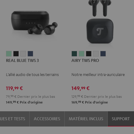
REAL
REAL
REAL
REAL
AIRY
AIRY
AIRY
AIRY
AIRY
REAL BLUE TWS 3
AIRY TWS PRO
BLUE
BLUE
BLUE
BLUE
TWS
TWS
TWS
TWS
TWS
TWS
TWS
TWS
TWS
PRO
PRO
PRO
PRO
PRO
L’allié audio de tous les terrains
Notre meilleur intra-auriculaire
3
3
3
3
Cosmic
Misty
Night
Silver
Steel
Misty
Night
Pure
Steel
Teal
Green
Black
White
Blue
119,
€
149,
€
99
99
Green
Black
White
Blue
79,
99
€
Dernier prix le plus bas
129,
99
€
Dernier prix le plus bas
99
99
149,
€
Prix d'origine
169,
€
Prix d'origine
UES ET TESTS
ACCESSOIRES
MATÉRIEL INCLUS
SUPPORT