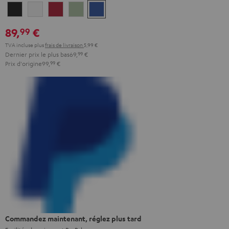
Night
Pure
Ruby
Sage
Space
Black
White
Red
Green
Blue
89,
€
99
TVA incluse
plus
frais de livraison
5,99 €
Dernier prix le plus bas
69,
99
€
Prix d'origine
99,
99
€
Commandez maintenant, réglez plus tard