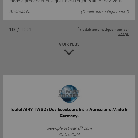
modèle précédent et la qualité est toujours au rendez-vous.
Andreas N.
(Traduit automatiquement *)
*
10
/ 1021
traduit automatiquement par
DeepL
VOIR PLUS
Teufel AIRY TWS 2 : Des Écouteurs Intra Auriculaire Made In
Germany.
www.planet-sansfil.com
30.05.2024