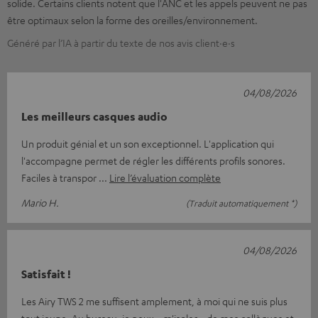
solide. Certains clients notent que l'ANC et les appels peuvent ne pas
être optimaux selon la forme des oreilles/environnement.
Généré par l’IA à partir du texte de nos avis client·e·s
04/08/2026
Les meilleurs casques audio
Un produit génial et un son exceptionnel. L'application qui
l'accompagne permet de régler les différents profils sonores.
Faciles à transpor
Lire l’évaluation complète
Mario H.
(Traduit automatiquement *)
04/08/2026
Satisfait !
Les Airy TWS 2 me suffisent amplement, à moi qui ne suis plus