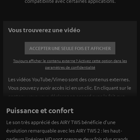
compatibilité avec certaines applications.
Vous trouverez une vidéo
ACCEPTER UNE SEULE FOIS ET AFFICHER
Toujours afficher le contenu externe ? Activez cette option dans les
paramètres de confidentialité
Les vidéos YouTube/Vimeo sont des contenus externes.
Vous pouvez y avoir accès ici en un clic. En cliquant sur le
contenu vous vous déclarez en accord avec le fait que
l’on vous montre des contenus extérieurs. Les données
Puissance et confort
individuelles peuvent être transmises à une plateforme
tierce.
Vous en apprendrez davantage dans notre
Le son très apprécié des AIRY TWS bénéficie d'une
politique de confidentialité
.
évolution remarquable avec les AIRY TWS 2 : les haut-
parleurs linéaires HD sont presque deux fois plus grands