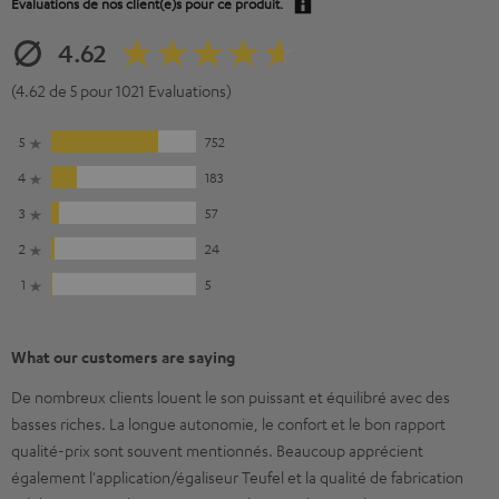
Evaluations de nos client(e)s pour ce produit.
4.62
(4.62 de 5 pour 1021 Evaluations)
5
752
4
183
3
57
2
24
1
5
What our customers are saying
De nombreux clients louent le son puissant et équilibré avec des
basses riches. La longue autonomie, le confort et le bon rapport
qualité-prix sont souvent mentionnés. Beaucoup apprécient
également l'application/égaliseur Teufel et la qualité de fabrication