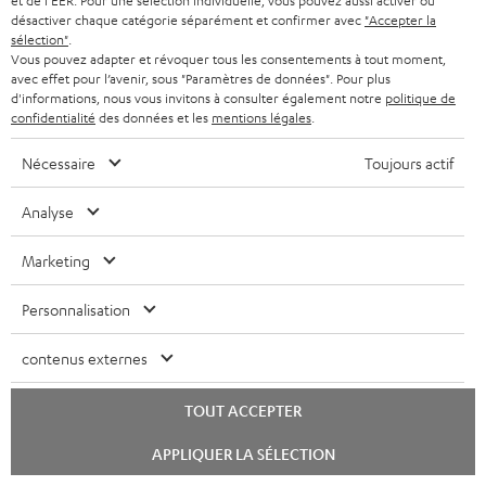
et de l'EER. Pour une sélection individuelle, vous pouvez aussi activer ou
désactiver chaque catégorie séparément et confirmer avec
"Accepter la
sélection"
.
Vous pouvez adapter et révoquer tous les consentements à tout moment,
avec effet pour l’avenir, sous "Paramètres de données". Pour plus
Pièces de rechange et
d'informations, nous vous invitons à consulter également notre
politique de
confidentialité
des données et les
mentions légales
.
composants de remplacement
Nécessaire
Toujours actif
Analyse
Marketing
Personnalisation
contenus externes
AIRY TWS 2 écouteur droit
AIRY TWS 2 écouteur
Etu
TOUT ACCEPTER
gauche
TW
Lancer
APPLIQUER LA SÉLECTION
Écouteur de remplacement
AIRY TWS 2 replacement
Boî
le
et/ou d'échange AIRY TWS 2
earphone (left, single)
rem
chat