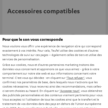
Accessoires compatibles
Pour que le son vous corresponde
Nous voulons vous offrir une expérience de navigation sûre qui correspond
exactement à vos intérêts. Pour cela, Teufel utilise des cookies et d'autres
technologies de suivi sur ces pages – également celles de tiers et utilise des
services de personnalisation.
Grâce aux cookies, nous et d'autres partenaires marketing traitons des
données vous concernant et apprenons ce que vous aimez - grâce à votre
USB-C Power Adapter 30W
VARTA Wireless Power
Sy
comportement sur notre site web et aux informations concernant votre
Bank
Fe
terminal. C'est vous qui décidez : en cliquant sur
"Tout refuser"
, vous
Chargeur rapide de 30 watts
2 en 1 : Power bank à
Éme
confirmez nos paramètres de base, dans lesquels nous n'activons que les
universellement utilisable
prestation de 18 watts via USB
Blu
cookies nécessaires. Vous recevrez ainsi des recommandations, mais celles-
pour écouteurs et appareils
type C & recharge sans-fil
com
ci seront choisies au hasard. En cliquant sur
"Accepter tout"
, vous obtiendrez
19,
€
34,
€
49
99
99
portables, ainsi que pour
jusqu’à 10 watts
cas
des publicités personnalisées et des contenus vraiment pertinents pour vous.
iPhones Apple, smartphones
Blu
Vous acceptez ici l'utilisation de tous les cookies ainsi que le transfert et le
Android, tablettes et
Teu
traitement de vos données dans des pays en dehors de l'Union européenne
appareils avec port USB-C