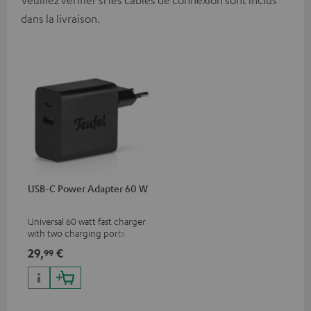
dans la livraison.
USB-C Power Adapter 60 W
Universal 60 watt fast charger
with two charging ports
(USB-C 60 watts/USB 7.5
29,
€
99
watts) for headphones &
portables as well as laptops
and additional devices with
up to 60 watts of power and
USB-C connectivity