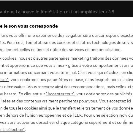
hauteur. La nouvelle AmpStation est un amplificateur à 8
ntrale idéale pour toutes les enceintes Teufel.
e le son vous corresponde
lons vous offrir une expérience de navigation sûre qui correspond exact
 châssis extrêmement compact de 270 x 65 x 250 mm qui
êts. Pour cela, Teufel utilise des cookies et d'autres technologies de suivi 
galement celles de tiers et utilise des services de personnalisation.
x cookies, nous et d'autres partenaires marketing traitons des données v
ppées sur la base de la nouvelle technologie classe D de Texas
nt et apprenons ce que vous aimez - grâce à votre comportement sur not
s signaux Dolby Digital True HD ou DTS HD Master. Un progrès
x informations concernant votre terminal. C'est vous qui décidez : en cli
user"
, vous confirmez nos paramètres de base, dans lesquels nous n'acti
es nécessaires. Vous recevrez ainsi des recommandations, mais celles-ci 
au hasard. En cliquant sur
"Accepter tout"
, vous obtiendrez des publicités
lisées et des contenus vraiment pertinents pour vous. Vous acceptez ici
tion de tous les cookies ainsi que le transfert et le traitement de vos donné
en dehors de l'Union européenne et de l'EER. Pour une sélection individu
 watts (à 4 ohms). Cette capacité est largement suffisante
vez aussi activer ou désactiver chaque catégorie séparément et confirme
 sonorisation d’espaces larges. Elle propose une qualité
 la sélection"
.
t en mesure d’alimenter deux enceintes supplémentaires dans