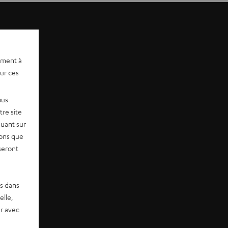
ement à
sur ces
ous
re site
quant sur
vons que
seront
es dans
elle,
r avec