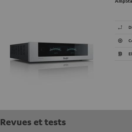
AmpSta
D
C
E
Revues et tests