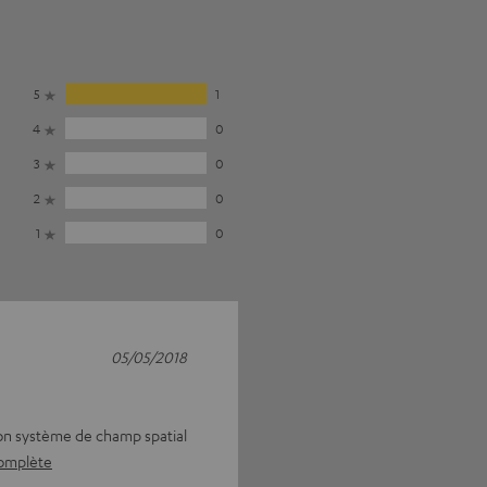
5
1
4
0
3
0
2
0
1
0
05/05/2018
mon système de champ spatial
complète