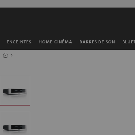
ERS LE
ONTENU
ENCEINTES
HOME CINÉMA
BARRES DE SON
BLUE
Page
d’accueil