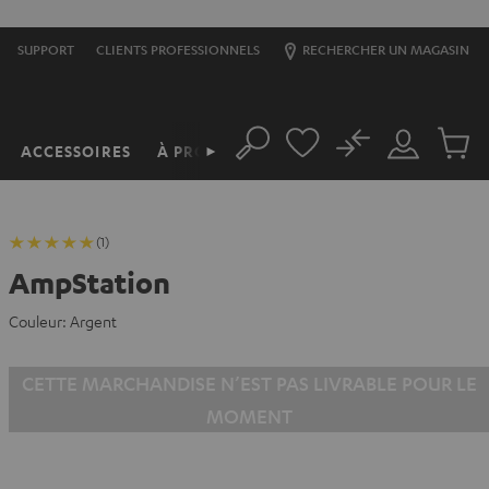
SUPPORT
CLIENTS PROFESSIONNELS
RECHERCHER UN MAGASIN
No
ACCESSOIRES
À PROPOS
►
Rechercher
Mon
Produit
compte
du
panier
(1)
AmpStation
Couleur:
Argent
CETTE MARCHANDISE N’EST PAS LIVRABLE POUR LE
MOMENT