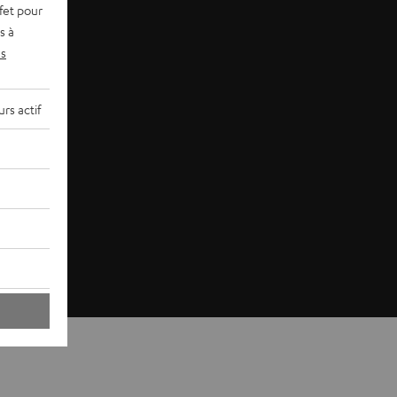
fet pour
s à
s
rs actif