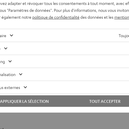
vez adapter et révoquer tous les consentements à tout moment, avec ef
 autre pièce.
 sous "Paramètres de données". Pour plus d'informations, nous vous inviton
r également notre
politique de confidentialité
des données et les
mention
ue de première classe
aire
Toujou
e des volumes sonores extrêmement haut depuis un appareil
e
et manque de précision. C’est pourquoi le son est à la fois
1 watt) et un rapport signal sur bruit (-105 dB) excellent. A
ing
a réponse en fréquence se situe entre 10 et 40.000 Hz, est
alisation
.
us externes
DÉCOUVRIR DAVANTAGE
APPLIQUER LA SÉLECTION
TOUT ACCEPTER