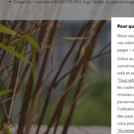
Elégance : Inscription BAMSTER PRO, logo Teufel, surpiqûre roug
Pour qu
Nous vou
vos intér
pages – é
Grâce au
concerna
web et au
"Tout ref
les cooki
choisies 
personna
l'utilisa
des pays 
vous pou
"Accepter