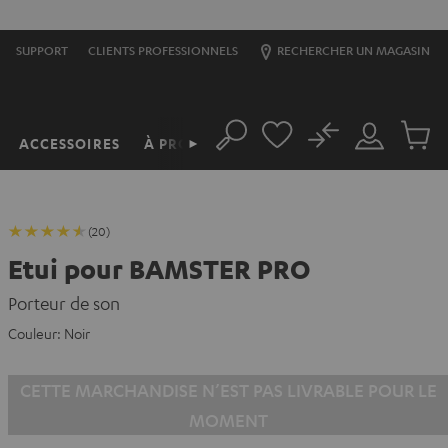
S
SUPPORT
CLIENTS PROFESSIONNELS
RECHERCHER UN MAGASIN
No
ACCESSOIRES
À PROPOS
►
Rechercher
Mon
Produit
compte
du
panier
(20)
Etui pour BAMSTER PRO
Porteur de son
Couleur:
Noir
CETTE MARCHANDISE N’EST PAS LIVRABLE POUR LE
MOMENT