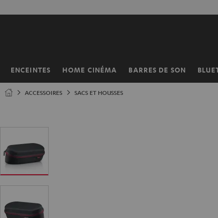
ERS LE
50% de 
ONTENU
ENCEINTES
HOME CINÉMA
BARRES DE SON
BLUE
Page
d’accueil
ACCESSOIRES
SACS ET HOUSSES