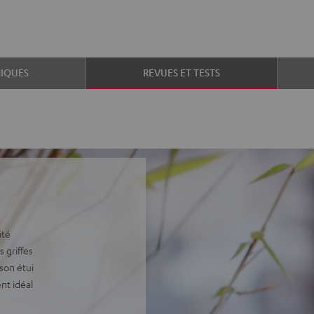
IQUES
REVUES ET TESTS
ité
 griffes
son étui
nt idéal