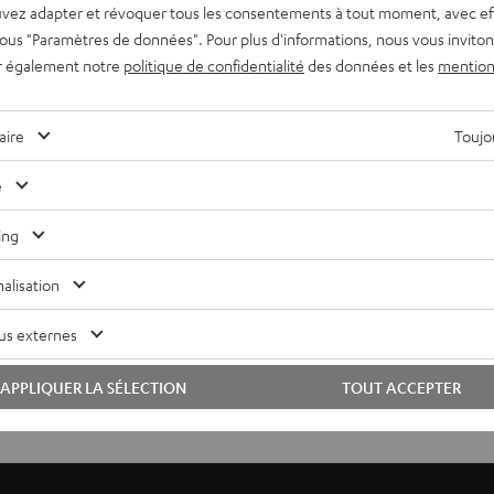
vez adapter et révoquer tous les consentements à tout moment, avec ef
 sous "Paramètres de données". Pour plus d'informations, nous vous inviton
r également notre
politique de confidentialité
des données et les
mention
aire
Toujou
e
ing
alisation
us externes
APPLIQUER LA SÉLECTION
TOUT ACCEPTER