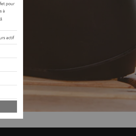
fet pour
s à
s
rs actif