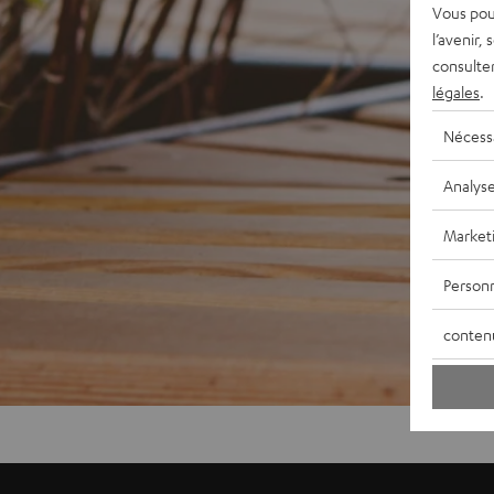
Vous pou
l’avenir,
consulte
légales
.
Nécess
Analys
Market
Personn
conten