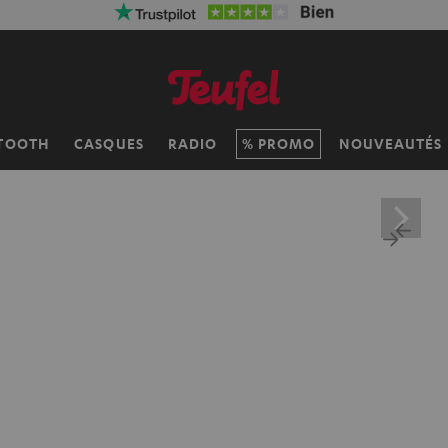
réduction sur la livraison
VKF-72F
06
D
:
14
H
:
39
M
:
40
TOOTH
CASQUES
RADIO
PROMO
NOUVEAUTÉS