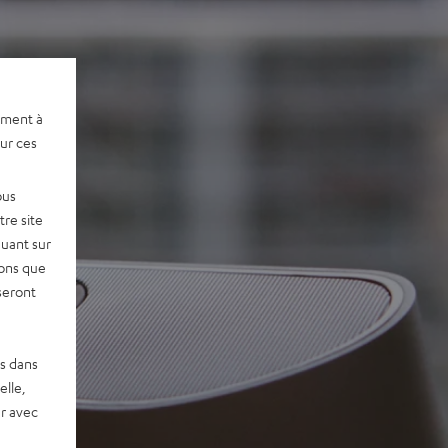
ement à
sur ces
ous
re site
quant sur
vons que
seront
es dans
elle,
r avec