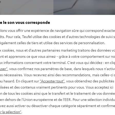
e
e le son vous corresponde
lons vous offrir une expérience de navigation sûre qui correspond exact
êts. Pour cela, Teufel utilise des cookies et d'autres technologies de suivi 
galement celles de tiers et utilise des services de personnalisation.
x cookies, nous et d'autres partenaires marketing traitons des données v
nt et apprenons ce que vous aimez - grâce à votre comportement sur not
x informations concernant votre terminal. C'est vous qui décidez : en cli
user"
, vous confirmez nos paramètres de base, dans lesquels nous n'acti
es nécessaires. Vous recevrez ainsi des recommandations, mais celles-ci 
au hasard. En cliquant sur
"Accepter tout"
, vous obtiendrez des publicités
lisées et des contenus vraiment pertinents pour vous. Vous acceptez ici
tion de tous les cookies ainsi que le transfert et le traitement de vos donné
en dehors de l'Union européenne et de l'EER. Pour une sélection individu
vez aussi activer ou désactiver chaque catégorie séparément et confirme
 la sélection"
.