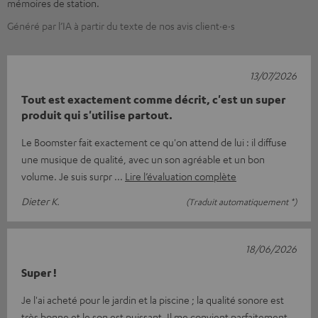
mémoires de station.
Généré par l’IA à partir du texte de nos avis client·e·s
13/07/2026
Tout est exactement comme décrit, c'est un super
produit qui s'utilise partout.
Le Boomster fait exactement ce qu'on attend de lui : il diffuse
une musique de qualité, avec un son agréable et un bon
volume. Je suis surpr
Lire l’évaluation complète
Dieter K.
(Traduit automatiquement *)
18/06/2026
Super !
Je l'ai acheté pour le jardin et la piscine ; la qualité sonore est
très bonne et le son est puissant. Il me convient parfaitement.