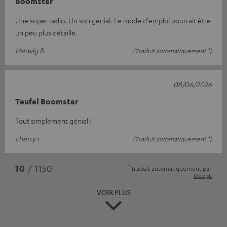
Boomster
Une super radio. Un son génial. Le mode d'emploi pourrait être
un peu plus détaillé.
Herwig B.
(Traduit automatiquement *)
08/06/2026
Teufel Boomster
Tout simplement génial !
cherry r.
(Traduit automatiquement *)
*
10
/ 1150
traduit automatiquement par
DeepL
VOIR PLUS