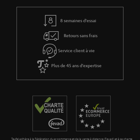
i
s
v
e
8 semaines d'essai
s
Retours sans frais
à
l
Service client à vie
a
g
Plus de 45 ans d'expertise
a
r
a
n
t
i
e
Teufel adhère à la Fédération du e-commerce et de la vente à distance (Fevad) et à sa charte