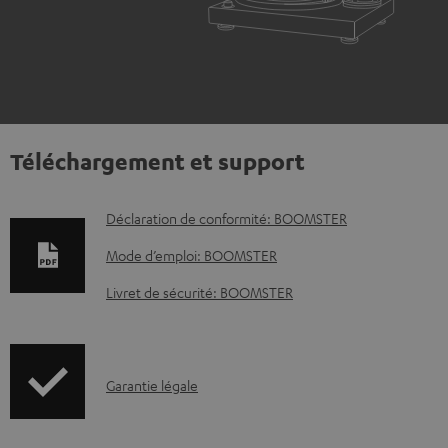
Téléchargement et support
D
Déclaration de conformité: BOOMSTER
o
Mode d’emploi: BOOMSTER
c
Livret de sécurité: BOOMSTER
u
m
e
I
Garantie légale
n
n
t
f