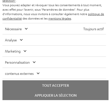
sélection"
.
l
Vous pouvez adapter et révoquer tous les consentements à tout moment,
CASQUES AUDIO
e
PAYS-BAS
NEWSLETTER
avec effet pour l’avenir, sous "Paramètres de données". Pour plus
d'informations, nous vous invitons à consulter également notre
politique de
t
CASQUES BLUETOOTH AUDIO
confidentialité
des données et les
mentions légales
.
MAGASINS
BELGIQUE
t
SYSTEMES COMPLETS
Nécessaire
Toujours actif
e
AVANTAGES D’ACHAT
FRANCE
r
ENCEINTES
Analyse
L’HISTOIRE DE TEUFEL
POLOGNE
ULTIMA
Marketing
MANAGEMENT
ÉCOUTEURS INTRA-AURICULAIRES
Personnalisation
ESPAGNE
DEVELOPPEMENT DURABLE
Sous réserve de modifications techniques, de fautes de frappe et d’autres
FANSHOP
contenus externes
VALEURS
erreurs. Les accessoires figurant sur l’image ne font pas partie du contenu de
ITALIE
livraison. D’éventuels frais d’élimination des batteries sont inclus dans le prix.
NOUVEAUTÉS
TOUT ACCEPTER
ACCESSIBILITÉ
USA
©2026 Lautsprecher Teufel GmbH - Tous droits réservés.
Lancer
APPLIQUER LA SÉLECTION
le
chat
Mentions légales
CGV
Politique de confidentialité
AUTRES PAYS
Paramètres de confidentialité
EU Data Act
renoncer au contrat ici