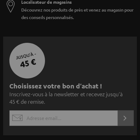
Localisateur de magasins
Découvrez nos produits de près et venez au magasin pour
des conseils personnalisés.
JUSQU'À -
45 €
I
Choisissez votre bon d'achat !
Inscrivez-vous à la newsletter et recevez jusqu'à
n
45 € de remise.
s
c
S'ABO
EMAIL
r
WIDGET
i