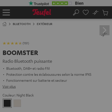
ERS LE
ONTENU
No
Sau
Page
Rechercher
Produi
d’accueil
du
BLUETOOTH
EXTÉRIEUR
panier
(1151)
BOOMSTER
Radio Bluetooth puissante
Bluetooth, DAB+ et radio FM
Protection contre les éclaboussures selon la norme IPX5
Fonctionnement sur batterie et secteur
Voir plus
Couleur:
Night Black
Night
Sand
Black
White