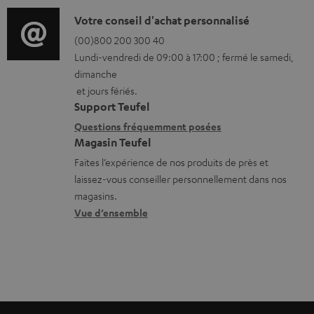
s
o
D
Votre conseil d'achat personnalisé
t
r
é
(00)800 200 300 40
é
Lundi-vendredi de 09:00 à 17:00 ; fermé le samedi,
m
t
l
dimanche
a
a
é
et jours fériés.
t
i
Support Teufel
c
i
l
Questions fréquemment posées
h
Magasin Teufel
o
s
a
Faites l’expérience de nos produits de près et
n
c
r
laissez-vous conseiller personnellement dans nos
s
o
g
magasins.
r
n
Vue d’ensemble
e
e
t
a
l
a
b
a
c
l
t
t
e