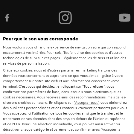
v
e
z
-
v
Pour que le son vous corresponde
o
Nous voulons vous offrir une expérience de navigation sûre qui correspond
Catégories
exactement à vos intérêts. Pour cela, Teufel utilise des cookies et d'autres
u
technologies de suivi sur ces pages – également celles de tiers et utilise des
HOME CINEMA
services de personnalisation.
s
Société
Grâce aux cookies, nous et d'autres partenaires marketing traitons des
à
données vous concernant et apprenons ce que vous aimez - grâce à votre
SYSTEMES COMPLETS HOME CINEMA
SUPPORT
comportement sur notre site web et aux informations concernant votre
l
Boutiques en ligne Teufel
terminal. C'est vous qui décidez : en cliquant sur
"Tout refuser"
, vous
BARRES DE SON
a
confirmez nos paramètres de base, dans lesquels nous n'activons que les
CARRIÈRE
ALLEMAGNE
cookies nécessaires. Vous recevrez ainsi des recommandations, mais celles-
n
ci seront choisies au hasard. En cliquant sur
"Accepter tout"
, vous obtiendrez
STEREO
PRESSE
des publicités personnalisées et des contenus vraiment pertinents pour vous.
e
AUTRICHE
Vous acceptez ici l'utilisation de tous les cookies ainsi que le transfert et le
SMART HOME
w
traitement de vos données dans des pays en dehors de l'Union européenne
B2B
et de l'EER. Pour une sélection individuelle, vous pouvez aussi activer ou
s
SUISSE
BLUETOOTH
désactiver chaque catégorie séparément et confirmer avec
"Accepter la
BLOG