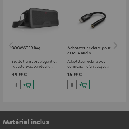
BOOMSTER Bag
Adaptateur éclairé pour
Câb
casque audio
au
Sac de transport élégant et
Adaptateur éclairé pour
Ada
robuste avec bandoulière
connexion d’un casque audio
con
pour la BOOMSTER 4 et les
avec un câble ou un appareil
ave
49,
€
16,
€
16
99
99
éditions spéciales
audio disposant d’une
aud
BOOMSTER.
connexion jack 3,5-mm,
con
iPhone, iPad, iPod etc.,
iPh
certifié MFI 100% compatible
cer
Matériel inclus