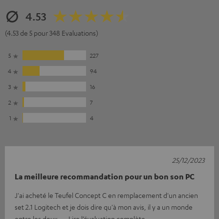
4.53
(4.53 de 5 pour 348 Evaluations)
5
227
4
94
3
16
2
7
1
4
25/12/2023
La meilleure recommandation pour un bon son PC
J'ai acheté le Teufel Concept C en remplacement d'un ancien
set 2.1 Logitech et je dois dire qu'à mon avis, il y a un monde
entre les deux.
Lire l’évaluation complète