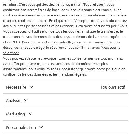
SMART HOME
w
terminal. C'est vous qui décidez : en cliquant sur
"Tout refuser"
, vous
B2B
confirmez nos paramètres de base, dans lesquels nous n'activons que les
s
cookies nécessaires. Vous recevrez ainsi des recommandations, mais celles-
SUISSE
BLUETOOTH
BLOG
ci seront choisies au hasard. En cliquant sur
"Accepter tout"
, vous obtiendrez
l
des publicités personnalisées et des contenus vraiment pertinents pour vous.
CASQUES AUDIO
e
Vous acceptez ici l'utilisation de tous les cookies ainsi que le transfert et le
PAYS-BAS
NEWSLETTER
traitement de vos données dans des pays en dehors de l'Union européenne
t
CASQUES BLUETOOTH AUDIO
et de l'EER. Pour une sélection individuelle, vous pouvez aussi activer ou
MAGASINS
désactiver chaque catégorie séparément et confirmer avec
"Accepter la
BELGIQUE
t
sélection"
.
SYSTEMES COMPLETS
e
AVANTAGES D’ACHAT
Vous pouvez adapter et révoquer tous les consentements à tout moment,
avec effet pour l’avenir, sous "Paramètres de données". Pour plus
FRANCE
r
ENCEINTES
d'informations, nous vous invitons à consulter également notre
politique de
L’HISTOIRE DE TEUFEL
confidentialité
des données et les
mentions légales
.
POLOGNE
ULTIMA
MANAGEMENT
Nécessaire
Toujours actif
ÉCOUTEURS INTRA-AURICULAIRES
ESPAGNE
DEVELOPPEMENT DURABLE
Analyse
Sous réserve de modifications techniques, de fautes de frappe et d’autres
FANSHOP
VALEURS
erreurs. Les accessoires figurant sur l’image ne font pas partie du contenu de
Marketing
ITALIE
livraison. D’éventuels frais d’élimination des batteries sont inclus dans le prix.
NOUVEAUTÉS
ACCESSIBILITÉ
Personnalisation
USA
©2026 Lautsprecher Teufel GmbH - Tous droits réservés.