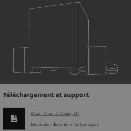
Téléchargement et support
D
Mode d’emploi: Concept C
o
Déclaration de conformité: Concept C