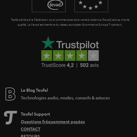
n
t
Teufel adhère à la Fédération du e-commerce et de la vente à distance (Fevad) et à sa charte
i
qualité. La Fevad est membre du réseau européen Ecommerce Europe Trustmark.
e
Le Blog Teufel
Technologies audio, modes, conseils & astuces
Teufel Support
Questions fréquemment posées
CONTACT
RETOURS