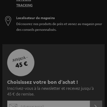
TRACKING
Localisateur de magasins
Découvrez nos produits de près et venez au magasin pour
des conseils personnalisés.
JUSQU'À -
45 €
I
Choisissez votre bon d'achat !
Inscrivez-vous à la newsletter et recevez jusqu'à
n
45 € de remise.
s
c