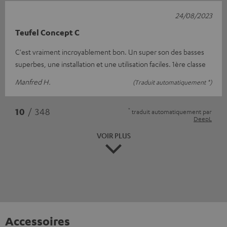
24/08/2023
Teufel Concept C
C'est vraiment incroyablement bon. Un super son des basses
superbes, une installation et une utilisation faciles. 1ère classe
Manfred H.
(Traduit automatiquement *)
*
10
/ 348
traduit automatiquement par
DeepL
VOIR PLUS
Accessoires