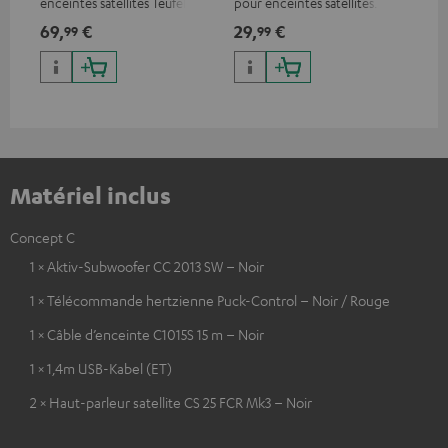
enceintes satellites Teufel
pour enceintes satellites.
des
exc
69,
€
29,
€
12
99
99
vid
pod
tél
Matériel inclus
Concept C
1 × Aktiv-Subwoofer CC 2013 SW – Noir
1 × Télécommande hertzienne Puck-Control – Noir / Rouge
1 × Câble d’enceinte C1015S 15 m – Noir
1 × 1,4m USB-Kabel (ET)
2 × Haut-parleur satellite CS 25 FCR Mk3 – Noir