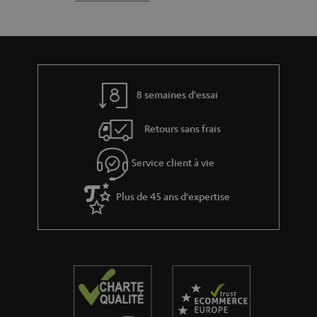
g
e
t
e
l
a
a
a
c
b
t
t
l
8 semaines d'essai
i
e
v
s
Retours sans frais
e
s
Service client à vie
à
Plus de 45 ans d'expertise
l
a
g
a
r
a