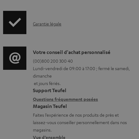
c
u
m
I
Garantie légale
e
n
n
f
t
o
D
Votre conseil d'achat personnalisé
s
r
é
(00)800 200 300 40
t
Lundi-vendredi de 09:00 à 17:00 ; fermé le samedi,
m
t
é
dimanche
a
a
l
et jours fériés.
t
i
Support Teufel
é
i
l
Questions fréquemment posées
c
Magasin Teufel
o
s
h
Faites l’expérience de nos produits de près et
n
c
a
laissez-vous conseiller personnellement dans nos
s
o
r
magasins.
r
n
Vue d’ensemble